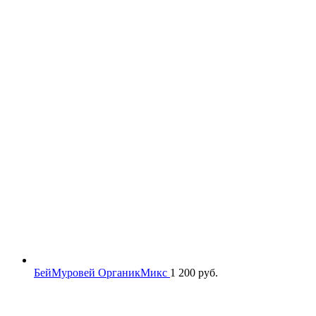
БейМуровей ОрганикМикс
1 200
руб.