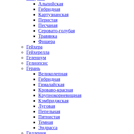
Альпийская
Гибридная
Картузианская
Перистая
Песчаная
Серовато-голубая
Травянка
Фишера
Гейхера
Гейхерелла
Гелениум
Гелиопсис
Герань
Великолепная
Гибридная
Гималайская
Кроваво-красная
Крупнокорневищная
Кэмбриджская
Луговая
Пепельная
Пятнистая
Темная
Эндрасса
Гилления