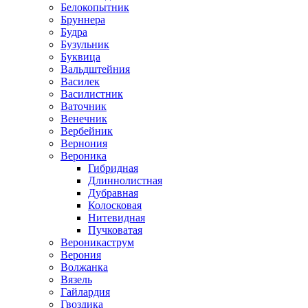
Белокопытник
Бруннера
Будра
Бузульник
Буквица
Вальдштейния
Василек
Василистник
Ваточник
Венечник
Вербейник
Вернония
Вероника
Гибридная
Длиннолистная
Дубравная
Колосковая
Нитевидная
Пучковатая
Вероникаструм
Верония
Волжанка
Вязель
Гайлардия
Гвоздика