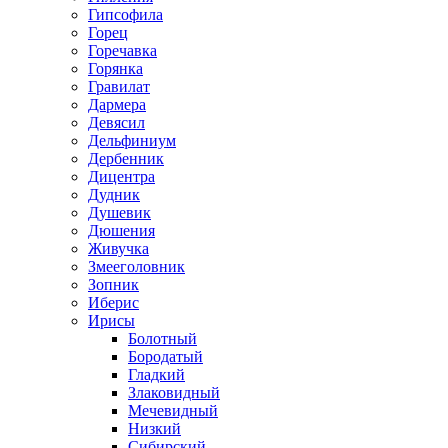
Гипсофила
Горец
Горечавка
Горянка
Гравилат
Дармера
Девясил
Дельфиниум
Дербенник
Дицентра
Дудник
Душевик
Дюшения
Живучка
Змееголовник
Зопник
Иберис
Ирисы
Болотный
Бородатый
Гладкий
Злаковидный
Мечевидный
Низкий
Сибирский