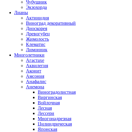
Чубушник
Экзохорда
Лианы
Актинидия
Виноград декоративный
Диоскорея
Древогубец
Жимолость
Клематис
Лимонник
Многолетники
Агастахе
Аквилегия
Аконит
Амсония
Анафалис
Анемона
Виноградолистная
Виргинская
Войлочная
Лесная
Лессери
Многонадрезная
Цилиндрическая
Японская