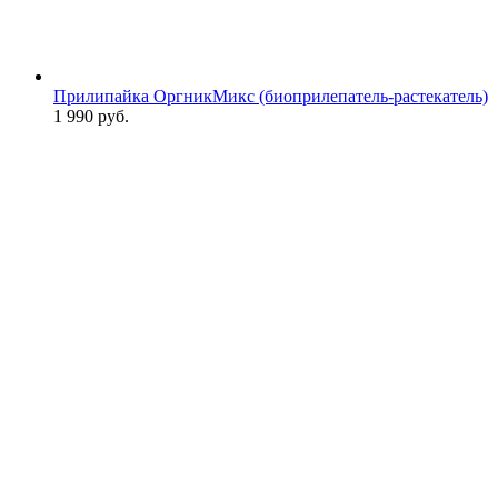
Прилипайка ОргникМикс (биоприлепатель-растекатель)
1 990
руб.