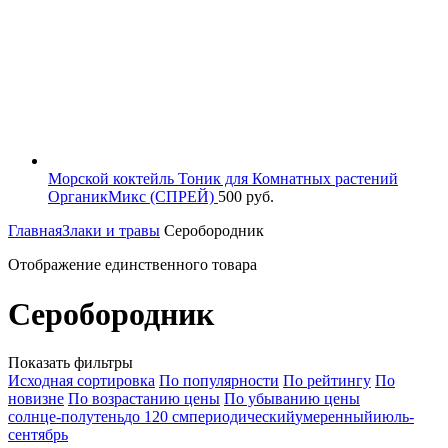
Морской коктейль Тоник для Комнатных растений
ОрганикМикс (СПРЕЙ)
500
руб.
Главная
Злаки и травы
Серобородник
Отображение единственного товара
Серобородник
Показать фильтры
Исходная сортировка
По популярности
По рейтингу
По
новизне
По возрастанию цены
По убыванию цены
солнце-полутень
до 120 см
периодический
умеренный
июль-
сентябрь