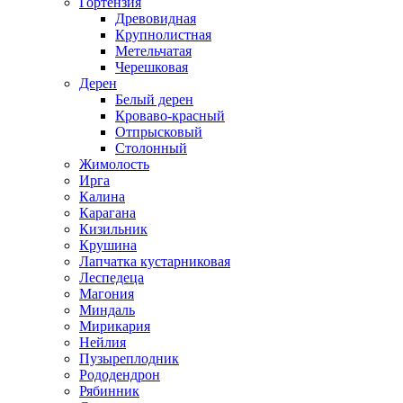
Гортензия
Древовидная
Крупнолистная
Метельчатая
Черешковая
Дерен
Белый дерен
Кроваво-красный
Отпрысковый
Столонный
Жимолость
Ирга
Калина
Карагана
Кизильник
Крушина
Лапчатка кустарниковая
Леспедеца
Магония
Миндаль
Мирикария
Нейлия
Пузыреплодник
Рододендрон
Рябинник