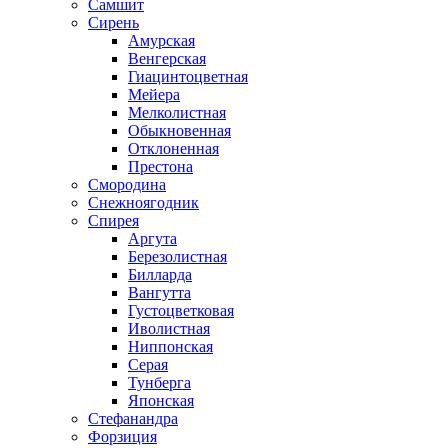
Самшит
Сирень
Амурская
Венгерская
Гиацинтоцветная
Мейера
Мелколистная
Обыкновенная
Отклоненная
Престона
Смородина
Снежноягодник
Спирея
Аргута
Березолистная
Билларда
Вангутта
Густоцветковая
Иволистная
Ниппонская
Серая
Тунберга
Японская
Стефанандра
Форзиция