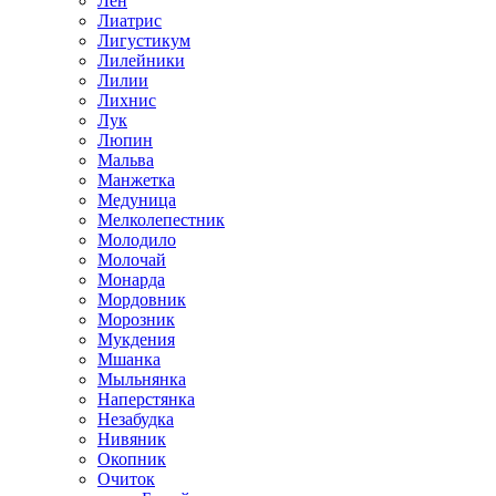
Лен
Лиатрис
Лигустикум
Лилейники
Лилии
Лихнис
Лук
Люпин
Мальва
Манжетка
Медуница
Мелколепестник
Молодило
Молочай
Монарда
Мордовник
Морозник
Мукдения
Мшанка
Мыльнянка
Наперстянка
Незабудка
Нивяник
Окопник
Очиток