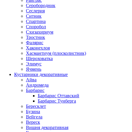
Райграс
Серобородник
Сеслерия
Ситник
Спартина
Споробол
Схизахириум
Тростник
Фалярис
Хаконехлоя
Хасмантиум (плосколистник)
Шероховатка
Элимус
Ячмень
Кустарники декоративные
Айва
Андромеда
Барбарис
Барбарис Оттавский
Барбарис Тунберга
Бересклет
Бузина
Вейгела
Вереск
Вишня декоративная