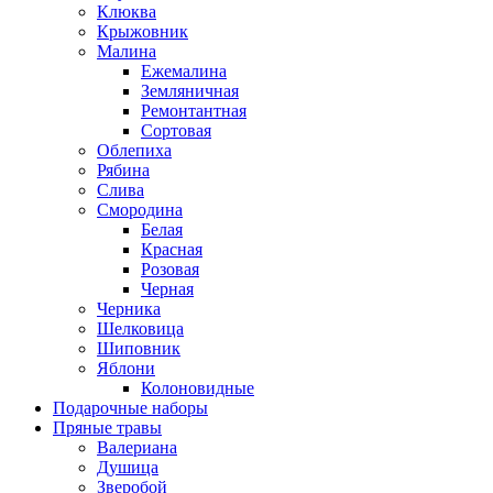
Клюква
Крыжовник
Малина
Ежемалина
Земляничная
Ремонтантная
Сортовая
Облепиха
Рябина
Слива
Смородина
Белая
Красная
Розовая
Черная
Черника
Шелковица
Шиповник
Яблони
Колоновидные
Подарочные наборы
Пряные травы
Валериана
Душица
Зверобой