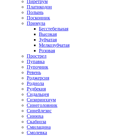
Пиретрум
Платикодон
Полынь
Посконник
Примула
Бесстебельная
Высокая
Зубчатая
Мелкозубчатая
Розовая
Прострел
Пупавка
Пупочник
Ревень
Роджерсия
Родиола
Рудбекия
Сидальцея
Сизиринхиум
Синеголовник
Синейлезис
Синюха
Скабиоза
Смилацина
Смолевка