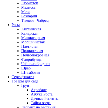
Любисток
Мелисса
Мята
Розмарин
Тимьян - Чабрец
Розы
Английская
Канадская
Миниатюрная
Морщинистая
Плетистая
Полиантовая
Почвопокровная
Флорибунда
Чайно-гибридная
Шраб
Штамбовая
Сертификаты
Товары для сада
Грунт
Агробалт
Азбука Роста
Дачные Рецепты
Тайна озера
Депозит на растения