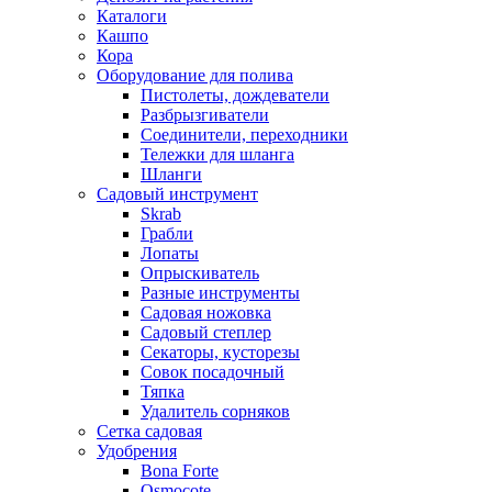
Каталоги
Кашпо
Кора
Оборудование для полива
Пистолеты, дождеватели
Разбрызгиватели
Соединители, переходники
Тележки для шланга
Шланги
Садовый инструмент
Skrab
Грабли
Лопаты
Опрыскиватель
Разные инструменты
Садовая ножовка
Садовый степлер
Секаторы, кусторезы
Совок посадочный
Тяпка
Удалитель сорняков
Сетка садовая
Удобрения
Bona Forte
Osmocote