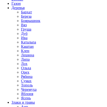
Газон
Деревья
Бархат
Береза
Боярышник
Вяз
Груша
Дуб
Ива
Катальпа
Каштан
Клен
Лещина
Липа
Лох
Ольха
Орех
Рябина
Сумах
Тополь
Черемуха
Яблоня
Ясень
Злаки и травы
Аир