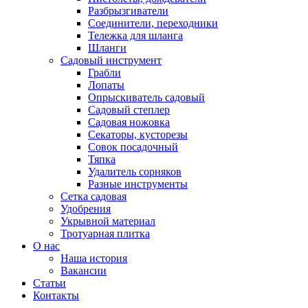
Разбрызгиватели
Соединители, переходники
Тележка для шланга
Шланги
Садовый инструмент
Грабли
Лопаты
Опрыскиватель садовый
Садовый степлер
Садовая ножовка
Секаторы, кусторезы
Совок посадочный
Тяпка
Удалитель сорняков
Разные инструменты
Сетка садовая
Удобрения
Укрывной материал
Тротуарная плитка
О нас
Наша история
Вакансии
Статьи
Контакты