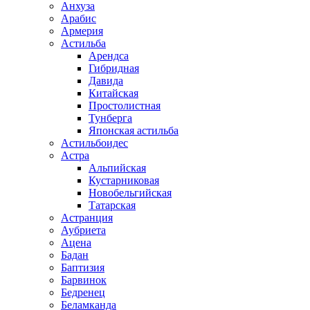
Анхуза
Арабис
Армерия
Астильба
Арендса
Гибридная
Давида
Китайская
Простолистная
Тунберга
Японская астильба
Астильбоидес
Астра
Альпийская
Кустарниковая
Новобельгийская
Татарская
Астранция
Аубриета
Ацена
Бадан
Баптизия
Барвинок
Бедренец
Беламканда