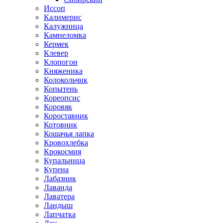
Иссоп
Калимерис
Калужница
Камнеломка
Кермек
Клевер
Клопогон
Княженика
Колокольчик
Копытень
Кореопсис
Коровяк
Короставник
Котовник
Кошачья лапка
Кровохлебка
Крокосмия
Купальница
Купена
Лабазник
Лаванда
Лаватера
Ландыш
Лапчатка