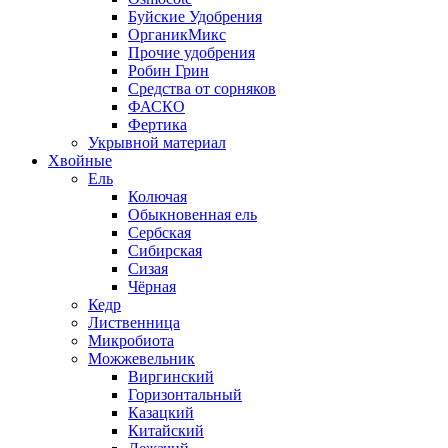
Буйские Удобрения
ОрганикМикс
Прочие удобрения
Робин Грин
Средства от сорняков
ФАСКО
Фертика
Укрывной материал
Хвойные
Ель
Колючая
Обыкновенная ель
Сербская
Сибирская
Сизая
Чёрная
Кедр
Лиственница
Микробиота
Можжевельник
Виргинский
Горизонтальный
Казацкий
Китайский