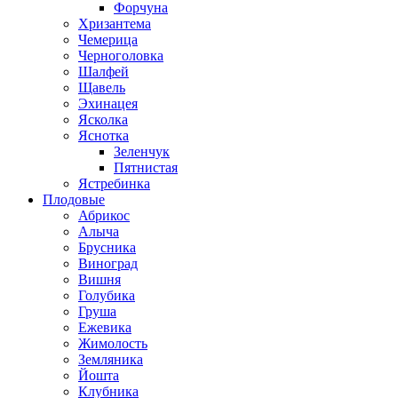
Форчуна
Хризантема
Чемерица
Черноголовка
Шалфей
Щавель
Эхинацея
Ясколка
Яснотка
Зеленчук
Пятнистая
Ястребинка
Плодовые
Абрикос
Алыча
Брусника
Виноград
Вишня
Голубика
Груша
Ежевика
Жимолость
Земляника
Йошта
Клубника