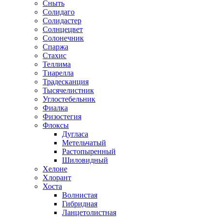
Сныть
Солидаго
Солидастер
Солнцецвет
Солонечник
Спаржа
Стахис
Теллима
Тиарелла
Традесканция
Тысячелистник
Углостебельник
Фиалка
Физостегия
Флоксы
Дугласа
Метельчатый
Растопыренный
Шиловидный
Хелоне
Хлорант
Хоста
Волнистая
Гибридная
Ланцетолистная