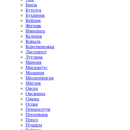
Бриза
Бутелуа
Бухарник
Вейник
Житняк
Императа
Келерия
Ковыль
Коротконожка
Лисохвост
Луговик
Манник
Мискантус
Молиния
Мюленбергия
Мятлик
Овсец
Овсяница
Ожика
Осока
Пеннисетум
Перловник
Просо
Пушица