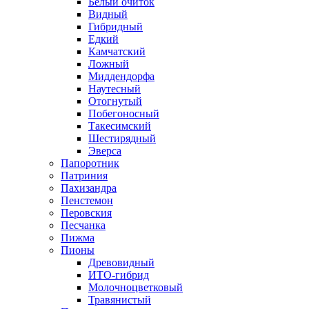
Белый очиток
Видный
Гибридный
Едкий
Камчатский
Ложный
Миддендорфа
Наутесный
Отогнутый
Побегоносный
Такесимский
Шестирядный
Эверса
Папоротник
Патриния
Пахизандра
Пенстемон
Перовския
Песчанка
Пижма
Пионы
Древовидный
ИТО-гибрид
Молочноцветковый
Травянистый