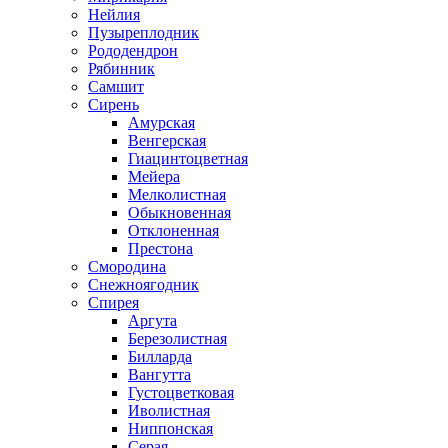
Нейлия
Пузыреплодник
Рододендрон
Рябинник
Самшит
Сирень
Амурская
Венгерская
Гиацинтоцветная
Мейера
Мелколистная
Обыкновенная
Отклоненная
Престона
Смородина
Снежноягодник
Спирея
Аргута
Березолистная
Билларда
Вангутта
Густоцветковая
Иволистная
Ниппонская
Серая