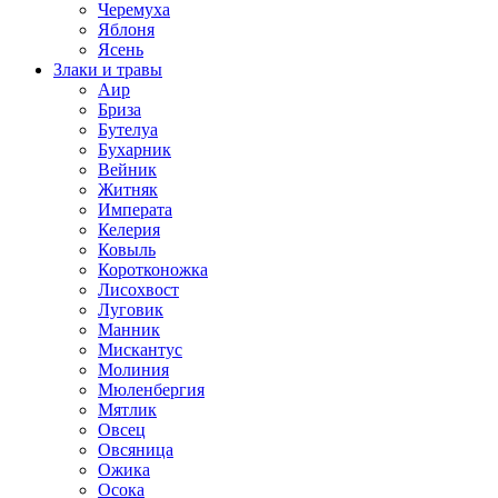
Черемуха
Яблоня
Ясень
Злаки и травы
Аир
Бриза
Бутелуа
Бухарник
Вейник
Житняк
Императа
Келерия
Ковыль
Коротконожка
Лисохвост
Луговик
Манник
Мискантус
Молиния
Мюленбергия
Мятлик
Овсец
Овсяница
Ожика
Осока