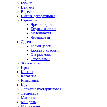
Бузина
Вейгела
Вереск
Вишня декоративная
Гортензия
Древовидная
Крупнолистная
Метельчатая
Черешковая
Дерен
Белый дерен
Кроваво-красный
Отпрысковый
Столонный
Жимолость
Ирга
Калина
Карагана
Кизильник
Крушина
Лапчатка кустарниковая
Леспедеца
Магония
Миндаль
Мирикария