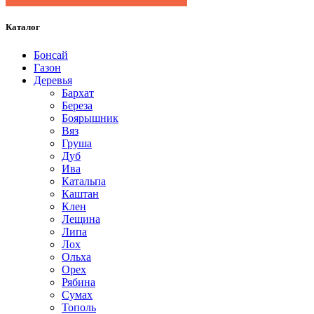
Каталог
Бонсай
Газон
Деревья
Бархат
Береза
Боярышник
Вяз
Груша
Дуб
Ива
Катальпа
Каштан
Клен
Лещина
Липа
Лох
Ольха
Орех
Рябина
Сумах
Тополь