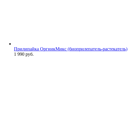
Прилипайка ОргникМикс (биоприлепатель-растекатель)
1 990
руб.