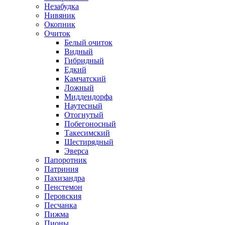
Незабудка
Нивяник
Окопник
Очиток
Белый очиток
Видный
Гибридный
Едкий
Камчатский
Ложный
Миддендорфа
Наутесный
Отогнутый
Побегоносный
Такесимский
Шестирядный
Эверса
Папоротник
Патриния
Пахизандра
Пенстемон
Перовския
Песчанка
Пижма
Пионы