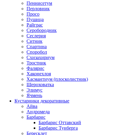
Пеннисетум
Перловник
Просо
Пушица
Райграс
Серобородник
Сеслерия
Ситник
Спартина
Споробол
Схизахириум
Тростник
Фалярис
Хаконехлоя
Хасмантиум (плосколистник)
Шероховатка
Элимус
Ячмень
Кустарники декоративные
Айва
Андромеда
Барбарис
Барбарис Оттавский
Барбарис Тунберга
Бересклет