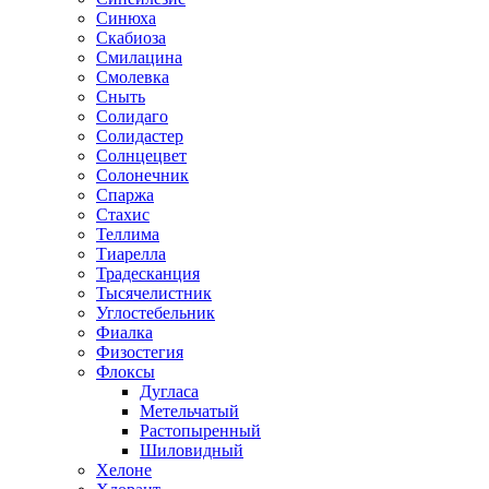
Синюха
Скабиоза
Смилацина
Смолевка
Сныть
Солидаго
Солидастер
Солнцецвет
Солонечник
Спаржа
Стахис
Теллима
Тиарелла
Традесканция
Тысячелистник
Углостебельник
Фиалка
Физостегия
Флоксы
Дугласа
Метельчатый
Растопыренный
Шиловидный
Хелоне