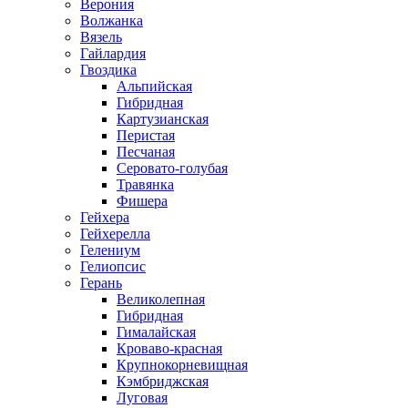
Верония
Волжанка
Вязель
Гайлардия
Гвоздика
Альпийская
Гибридная
Картузианская
Перистая
Песчаная
Серовато-голубая
Травянка
Фишера
Гейхера
Гейхерелла
Гелениум
Гелиопсис
Герань
Великолепная
Гибридная
Гималайская
Кроваво-красная
Крупнокорневищная
Кэмбриджская
Луговая