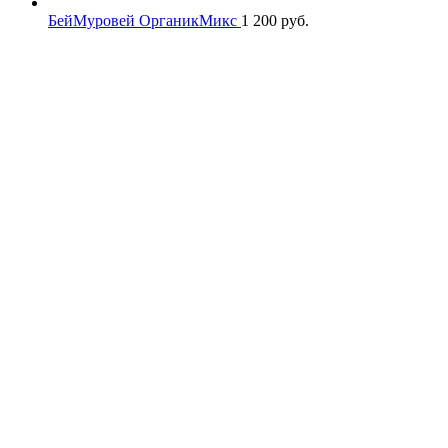
БейМуровей ОрганикМикс
1 200
руб.