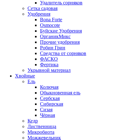
Удалитель сорняков
Сетка садовая
Удобрения
Bona Forte
Osmocote
Буйские Удобрения
ОрганикМикс
Прочие удобрения
Робин Грин
Средства от сорняков
ФАСКО
Фертика
Укрывной материал
Хвойные
Ель
Колючая
Обыкновенная ель
Сербская
Сибирская
Сизая
Чёрная
Кедр
Лиственница
Микробиота
Можжевельник