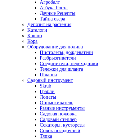
Агробалт
Азбука Роста
Дачные Рецепты
Тайна озера
Депозит на растения
Каталоги
Кашпо
Кора
Оборудование для полива
Пистолеты, дождеватели
Разбрызгиватели
Соединители, переходники
Тележки для шланга
Шланги
Садовый инструмент
Skrab
Грабли
Лопаты
Опрыскиватель
Разные инструменты
Садовая ножовка
Садовый степлер
Секаторы, кусторезы
Совок посадочный
Тяпка