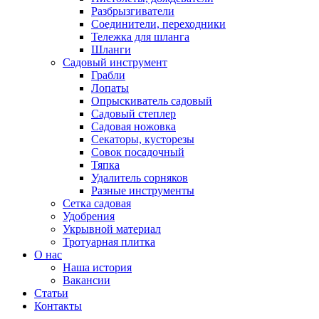
Разбрызгиватели
Соединители, переходники
Тележка для шланга
Шланги
Садовый инструмент
Грабли
Лопаты
Опрыскиватель садовый
Садовый степлер
Садовая ножовка
Секаторы, кусторезы
Совок посадочный
Тяпка
Удалитель сорняков
Разные инструменты
Сетка садовая
Удобрения
Укрывной материал
Тротуарная плитка
О нас
Наша история
Вакансии
Статьи
Контакты