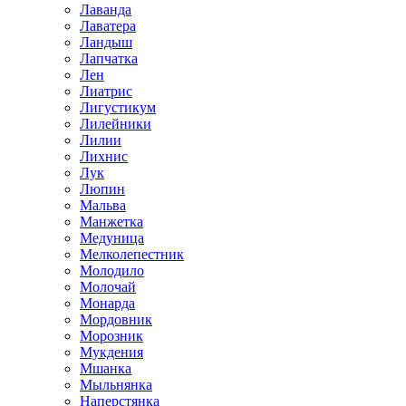
Лаванда
Лаватера
Ландыш
Лапчатка
Лен
Лиатрис
Лигустикум
Лилейники
Лилии
Лихнис
Лук
Люпин
Мальва
Манжетка
Медуница
Мелколепестник
Молодило
Молочай
Монарда
Мордовник
Морозник
Мукдения
Мшанка
Мыльнянка
Наперстянка