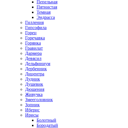
Пепельная
Пятнистая
Темная
Эндрасса
Гилления
Гипсофила
Горец
Горечавка
Горянка
Гравилат
Дармера
Девясил
Дельфиниум
Дербенник
Дицентра
Дудник
Душевик
Дюшения
Живучка
Змееголовник
Зопник
Иберис
Ирисы
Болотный
Бородатый