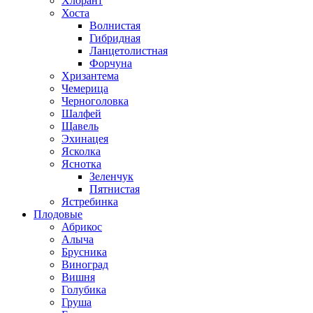
Хлорант
Хоста
Волнистая
Гибридная
Ланцетолистная
Форчуна
Хризантема
Чемерица
Черноголовка
Шалфей
Щавель
Эхинацея
Ясколка
Яснотка
Зеленчук
Пятнистая
Ястребинка
Плодовые
Абрикос
Алыча
Брусника
Виноград
Вишня
Голубика
Груша