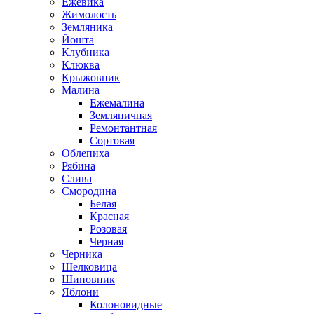
Ежевика
Жимолость
Земляника
Йошта
Клубника
Клюква
Крыжовник
Малина
Ежемалина
Земляничная
Ремонтантная
Сортовая
Облепиха
Рябина
Слива
Смородина
Белая
Красная
Розовая
Черная
Черника
Шелковица
Шиповник
Яблони
Колоновидные