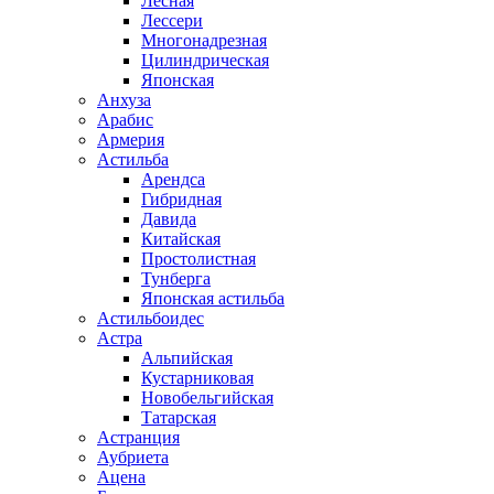
Лесная
Лессери
Многонадрезная
Цилиндрическая
Японская
Анхуза
Арабис
Армерия
Астильба
Арендса
Гибридная
Давида
Китайская
Простолистная
Тунберга
Японская астильба
Астильбоидес
Астра
Альпийская
Кустарниковая
Новобельгийская
Татарская
Астранция
Аубриета
Ацена