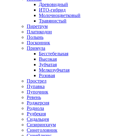
Древовидный
ИТО-гибрид
Молочноцветковый
Травянистый
Пиретрум
Платикодон
Полынь
Посконник
Примула
Бесстебельная
Высокая
Зубчатая
Мелкозубчатая
Розовая
Прострел
Пупавка
Пупочник
Ревень
Роджерсия
Родиола
Рудбекия
Сидальцея
Сизиринхиум
Синеголовник
Синейлезис