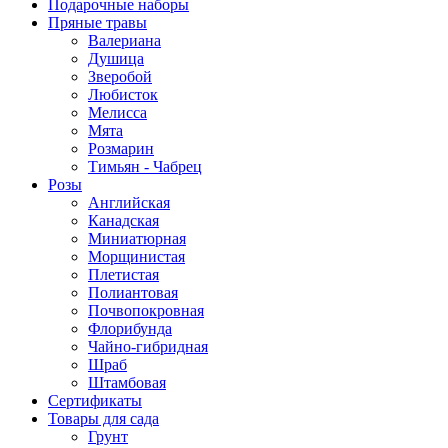
Подарочные наборы
Пряные травы
Валериана
Душица
Зверобой
Любисток
Мелисса
Мята
Розмарин
Тимьян - Чабрец
Розы
Английская
Канадская
Миниатюрная
Морщинистая
Плетистая
Полиантовая
Почвопокровная
Флорибунда
Чайно-гибридная
Шраб
Штамбовая
Сертификаты
Товары для сада
Грунт