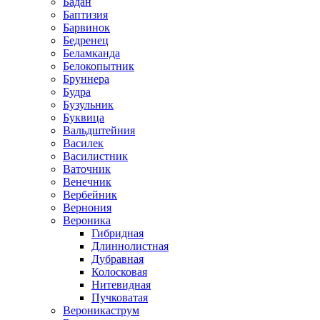
Бадан
Баптизия
Барвинок
Бедренец
Беламканда
Белокопытник
Бруннера
Будра
Бузульник
Буквица
Вальдштейния
Василек
Василистник
Ваточник
Венечник
Вербейник
Вернония
Вероника
Гибридная
Длиннолистная
Дубравная
Колосковая
Нитевидная
Пучковатая
Вероникаструм