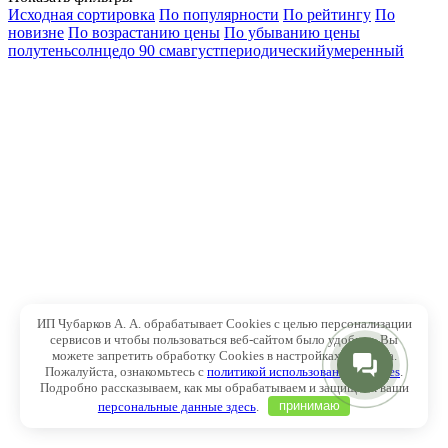
Исходная сортировка
По популярности
По рейтингу
По
новизне
По возрастанию цены
По убыванию цены
полутень
солнце
до 90 см
август
периодический
умеренный
ИП Чубарков А. А. обрабатывает Cookies с целью персонализации
сервисов и чтобы пользоваться веб-сайтом было удобнее. Вы
можете запретить обработку Cookies в настройках браузера.
Пожалуйста, ознакомьтесь с
политикой использования Cookies
.
Подробно рассказываем, как мы обрабатываем и защищаем ваши
персональные данные здесь
.
принимаю