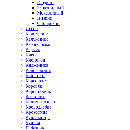
Гладкий
Злаковидный
Мечевидный
Низкий
Сибирский
Иссоп
Калимерис
Калужница
Камнеломка
Кермек
Клевер
Клопогон
Княженика
Колокольчик
Копытень
Кореопсис
Коровяк
Короставник
Котовник
Кошачья лапка
Кровохлебка
Крокосмия
Купальница
Купена
Лабазник