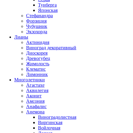
Тунберга
Японская
Стефанандра
Форзиция
Чубушник
Экзохорда
Лианы
Актинидия
Виноград декоративный
Диоскорея
Древогубец
Жимолость
Клематис
Лимонник
Многолетники
Агастахе
Аквилегия
Аконит
Амсония
Анафалис
Анемона
Виноградолистная
Виргинская
Войлочная