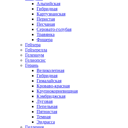
Альпийская
Гибридная
Картузианская
Перистая
Песчаная
Серовато-голубая
Травянка
Фишера
Гейхера
Гейхерелла
Гелениум
Гелиопсис
Герань
Великолепная
Гибридная
Гималайская
Кроваво-красная
Крупнокорневищная
Кэмбриджская
Луговая
Пепельная
Пятнистая
Темная
Эндрасса
Гилления