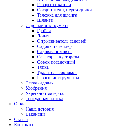
Разбрызгиватели
Соединители, переходники
Тележка для шланга
Шланги
Садовый инструмент
Грабли
Лопаты
Опрыскиватель садовый
Садовый степлер
Садовая ножовка
Секаторы, кусторезы
Совок посадочный
Тяпка
Удалитель сорняков
Разные инструменты
Сетка садовая
Удобрения
Укрывной материал
Тротуарная плитка
О нас
Наша история
Вакансии
Статьи
Контакты