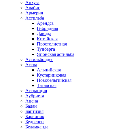
Анхуза
Арабис
Армерия
Астильба
Арендса
Гибридная
Давида
Китайская
Простолистная
Тунберга
Японская астильба
Астильбоидес
Астра
Альпийская
Кустарниковая
Новобельгийская
Татарская
Астранция
Аубриета
Ацена
Бадан
Баптизия
Барвинок
Бедренец
Беламканда