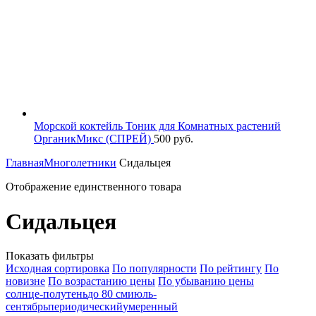
Морской коктейль Тоник для Комнатных растений
ОрганикМикс (СПРЕЙ)
500
руб.
Главная
Многолетники
Сидальцея
Отображение единственного товара
Сидальцея
Показать фильтры
Исходная сортировка
По популярности
По рейтингу
По
новизне
По возрастанию цены
По убыванию цены
солнце-полутень
до 80 см
июль-
сентябрь
периодический
умеренный