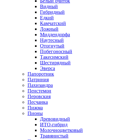
Белый очиток
Видный
Гибридный
Едкий
Камчатский
Ложный
Миддендорфа
Наутесный
Отогнутый
Побегоносный
Такесимский
Шестирядный
Эверса
Папоротник
Патриния
Пахизандра
Пенстемон
Перовския
Песчанка
Пижма
Пионы
Древовидный
ИТО-гибрид
Молочноцветковый
Травянистый