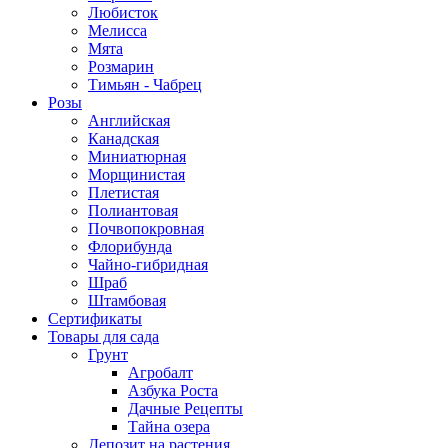
Любисток
Мелисса
Мята
Розмарин
Тимьян - Чабрец
Розы
Английская
Канадская
Миниатюрная
Морщинистая
Плетистая
Полиантовая
Почвопокровная
Флорибунда
Чайно-гибридная
Шраб
Штамбовая
Сертификаты
Товары для сада
Грунт
Агробалт
Азбука Роста
Дачные Рецепты
Тайна озера
Депозит на растения