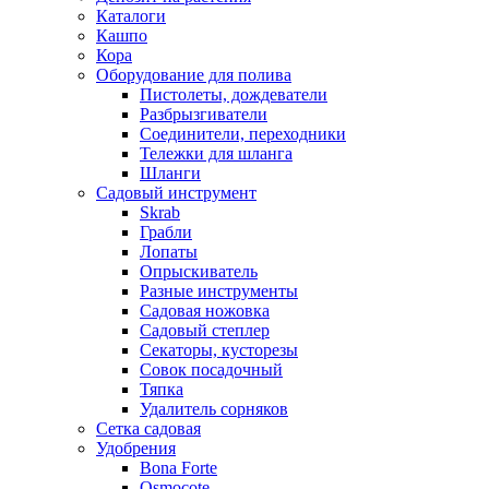
Каталоги
Кашпо
Кора
Оборудование для полива
Пистолеты, дождеватели
Разбрызгиватели
Соединители, переходники
Тележки для шланга
Шланги
Садовый инструмент
Skrab
Грабли
Лопаты
Опрыскиватель
Разные инструменты
Садовая ножовка
Садовый степлер
Секаторы, кусторезы
Совок посадочный
Тяпка
Удалитель сорняков
Сетка садовая
Удобрения
Bona Forte
Osmocote