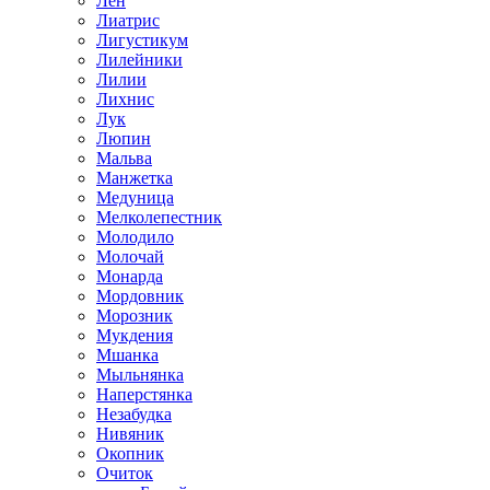
Лен
Лиатрис
Лигустикум
Лилейники
Лилии
Лихнис
Лук
Люпин
Мальва
Манжетка
Медуница
Мелколепестник
Молодило
Молочай
Монарда
Мордовник
Морозник
Мукдения
Мшанка
Мыльнянка
Наперстянка
Незабудка
Нивяник
Окопник
Очиток