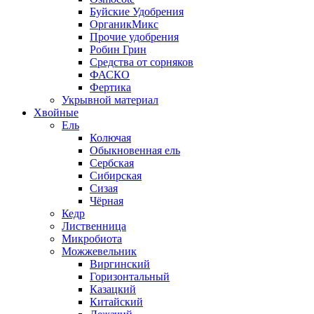
Буйские Удобрения
ОрганикМикс
Прочие удобрения
Робин Грин
Средства от сорняков
ФАСКО
Фертика
Укрывной материал
Хвойные
Ель
Колючая
Обыкновенная ель
Сербская
Сибирская
Сизая
Чёрная
Кедр
Лиственница
Микробиота
Можжевельник
Виргинский
Горизонтальный
Казацкий
Китайский