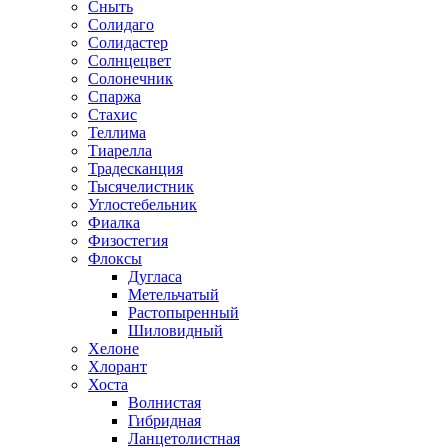
Сныть
Солидаго
Солидастер
Солнцецвет
Солонечник
Спаржа
Стахис
Теллима
Тиарелла
Традесканция
Тысячелистник
Углостебельник
Фиалка
Физостегия
Флоксы
Дугласа
Метельчатый
Растопыренный
Шиловидный
Хелоне
Хлорант
Хоста
Волнистая
Гибридная
Ланцетолистная