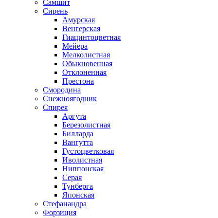
Самшит
Сирень
Амурская
Венгерская
Гиацинтоцветная
Мейера
Мелколистная
Обыкновенная
Отклоненная
Престона
Смородина
Снежноягодник
Спирея
Аргута
Березолистная
Билларда
Вангутта
Густоцветковая
Иволистная
Ниппонская
Серая
Тунберга
Японская
Стефанандра
Форзиция