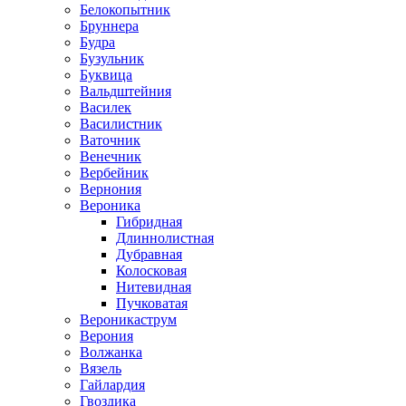
Белокопытник
Бруннера
Будра
Бузульник
Буквица
Вальдштейния
Василек
Василистник
Ваточник
Венечник
Вербейник
Вернония
Вероника
Гибридная
Длиннолистная
Дубравная
Колосковая
Нитевидная
Пучковатая
Вероникаструм
Верония
Волжанка
Вязель
Гайлардия
Гвоздика