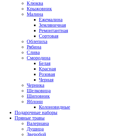
Клюква
Крыжовник
Малина
Ежемалина
Земляничная
Ремонтантная
Сортовая
Облепиха
Рябина
Слива
Смородина
Белая
Красная
Розовая
Черная
Черника
Шелковица
Шиповник
Яблони
Колоновидные
Подарочные наборы
Пряные травы
Валериана
Душица
Зверобой