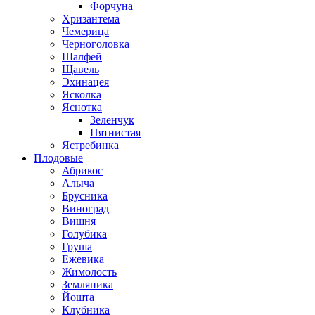
Форчуна
Хризантема
Чемерица
Черноголовка
Шалфей
Щавель
Эхинацея
Ясколка
Яснотка
Зеленчук
Пятнистая
Ястребинка
Плодовые
Абрикос
Алыча
Брусника
Виноград
Вишня
Голубика
Груша
Ежевика
Жимолость
Земляника
Йошта
Клубника