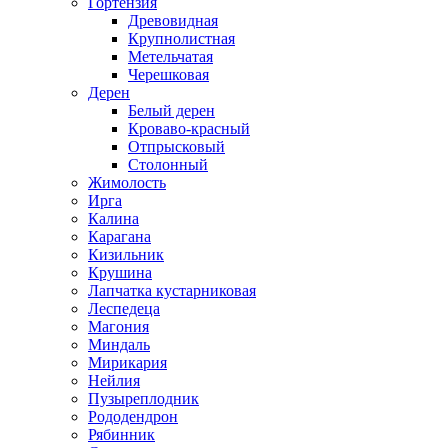
Гортензия
Древовидная
Крупнолистная
Метельчатая
Черешковая
Дерен
Белый дерен
Кроваво-красный
Отпрысковый
Столонный
Жимолость
Ирга
Калина
Карагана
Кизильник
Крушина
Лапчатка кустарниковая
Леспедеца
Магония
Миндаль
Мирикария
Нейлия
Пузыреплодник
Рододендрон
Рябинник