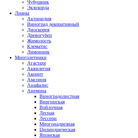
Чубушник
Экзохорда
Лианы
Актинидия
Виноград декоративный
Диоскорея
Древогубец
Жимолость
Клематис
Лимонник
Многолетники
Агастахе
Аквилегия
Аконит
Амсония
Анафалис
Анемона
Виноградолистная
Виргинская
Войлочная
Лесная
Лессери
Многонадрезная
Цилиндрическая
Японская