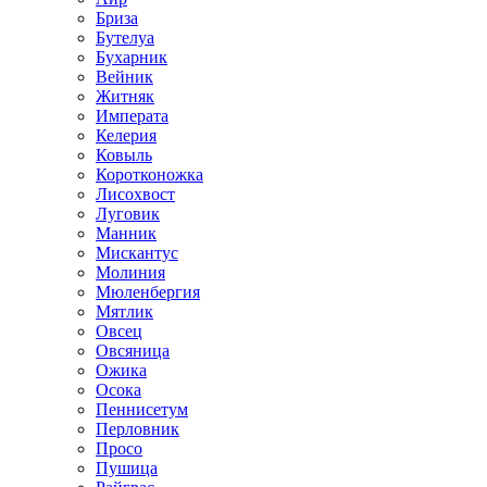
Бриза
Бутелуа
Бухарник
Вейник
Житняк
Императа
Келерия
Ковыль
Коротконожка
Лисохвост
Луговик
Манник
Мискантус
Молиния
Мюленбергия
Мятлик
Овсец
Овсяница
Ожика
Осока
Пеннисетум
Перловник
Просо
Пушица