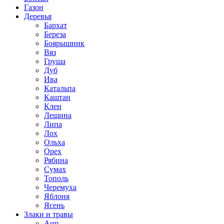
Газон
Деревья
Бархат
Береза
Боярышник
Вяз
Груша
Дуб
Ива
Катальпа
Каштан
Клен
Лещина
Липа
Лох
Ольха
Орех
Рябина
Сумах
Тополь
Черемуха
Яблоня
Ясень
Злаки и травы
Аир