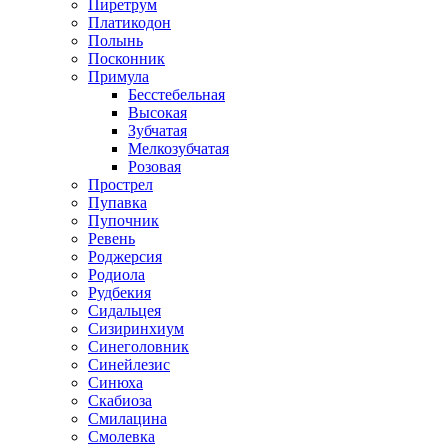
Пиретрум
Платикодон
Полынь
Посконник
Примула
Бесстебельная
Высокая
Зубчатая
Мелкозубчатая
Розовая
Прострел
Пупавка
Пупочник
Ревень
Роджерсия
Родиола
Рудбекия
Сидальцея
Сизиринхиум
Синеголовник
Синейлезис
Синюха
Скабиоза
Смилацина
Смолевка