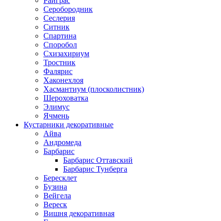
Райграс
Серобородник
Сеслерия
Ситник
Спартина
Споробол
Схизахириум
Тростник
Фалярис
Хаконехлоя
Хасмантиум (плосколистник)
Шероховатка
Элимус
Ячмень
Кустарники декоративные
Айва
Андромеда
Барбарис
Барбарис Оттавский
Барбарис Тунберга
Бересклет
Бузина
Вейгела
Вереск
Вишня декоративная