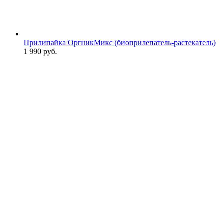
Прилипайка ОргникМикс (биоприлепатель-растекатель)
1 990
руб.