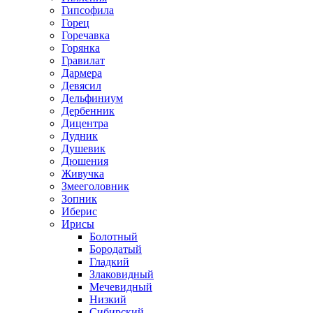
Гипсофила
Горец
Горечавка
Горянка
Гравилат
Дармера
Девясил
Дельфиниум
Дербенник
Дицентра
Дудник
Душевик
Дюшения
Живучка
Змееголовник
Зопник
Иберис
Ирисы
Болотный
Бородатый
Гладкий
Злаковидный
Мечевидный
Низкий
Сибирский