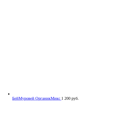
БейМуровей ОрганикМикс
1 200
руб.