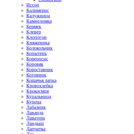
Иссоп
Калимерис
Калужница
Камнеломка
Кермек
Клевер
Клопогон
Княженика
Колокольчик
Копытень
Кореопсис
Коровяк
Короставник
Котовник
Кошачья лапка
Кровохлебка
Крокосмия
Купальница
Купена
Лабазник
Лаванда
Лаватера
Ландыш
Лапчатка