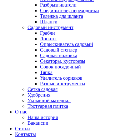
Разбрызгиватели
Соединители, переходники
Тележка для шланга
Шланги
Садовый инструмент
Грабли
Лопаты
Опрыскиватель садовый
Садовый степлер
Садовая ножовка
Секаторы, кусторезы
Совок посадочный
Тяпка
Удалитель сорняков
Разные инструменты
Сетка садовая
Удобрения
Укрывной материал
Тротуарная плитка
О нас
Наша история
Вакансии
Статьи
Контакты