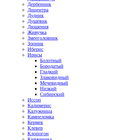
Дербенник
Дицентра
Дудник
Душевик
Дюшения
Живучка
Змееголовник
Зопник
Иберис
Ирисы
Болотный
Бородатый
Гладкий
Злаковидный
Мечевидный
Низкий
Сибирский
Иссоп
Калимерис
Калужница
Камнеломка
Кермек
Клевер
Клопогон
Княженика