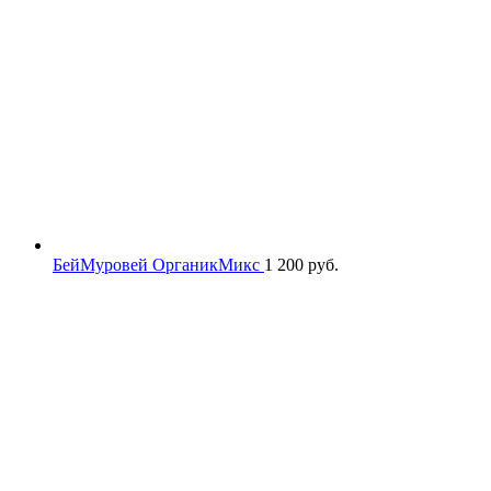
БейМуровей ОрганикМикс
1 200
руб.