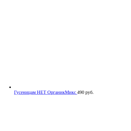
Гусеницам НЕТ ОрганикМикс
490
руб.