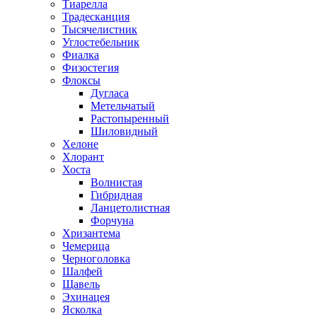
Тиарелла
Традесканция
Тысячелистник
Углостебельник
Фиалка
Физостегия
Флоксы
Дугласа
Метельчатый
Растопыренный
Шиловидный
Хелоне
Хлорант
Хоста
Волнистая
Гибридная
Ланцетолистная
Форчуна
Хризантема
Чемерица
Черноголовка
Шалфей
Щавель
Эхинацея
Ясколка