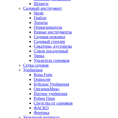
Шланги
Садовый инструмент
Skrab
Грабли
Лопаты
Опрыскиватель
Разные инструменты
Садовая ножовка
Садовый степлер
Секаторы, кусторезы
Совок посадочный
Тяпка
Удалитель сорняков
Сетка садовая
Удобрения
Bona Forte
Osmocote
Буйские Удобрения
ОрганикМикс
Прочие удобрения
Робин Грин
Средства от сорняков
ФАСКО
Фертика
Укрывной материал