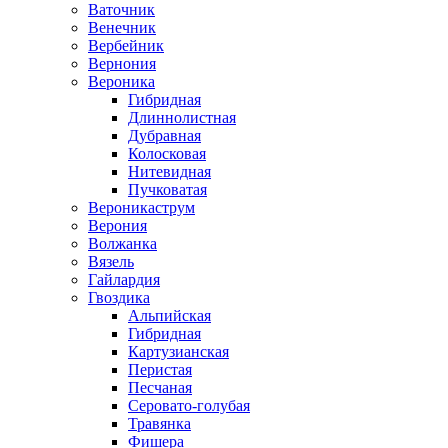
Ваточник
Венечник
Вербейник
Вернония
Вероника
Гибридная
Длиннолистная
Дубравная
Колосковая
Нитевидная
Пучковатая
Вероникаструм
Верония
Волжанка
Вязель
Гайлардия
Гвоздика
Альпийская
Гибридная
Картузианская
Перистая
Песчаная
Серовато-голубая
Травянка
Фишера