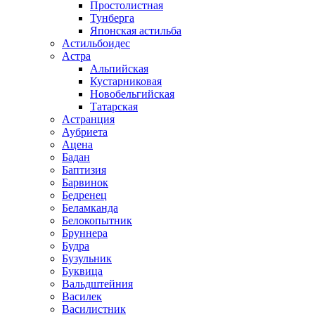
Простолистная
Тунберга
Японская астильба
Астильбоидес
Астра
Альпийская
Кустарниковая
Новобельгийская
Татарская
Астранция
Аубриета
Ацена
Бадан
Баптизия
Барвинок
Бедренец
Беламканда
Белокопытник
Бруннера
Будра
Бузульник
Буквица
Вальдштейния
Василек
Василистник