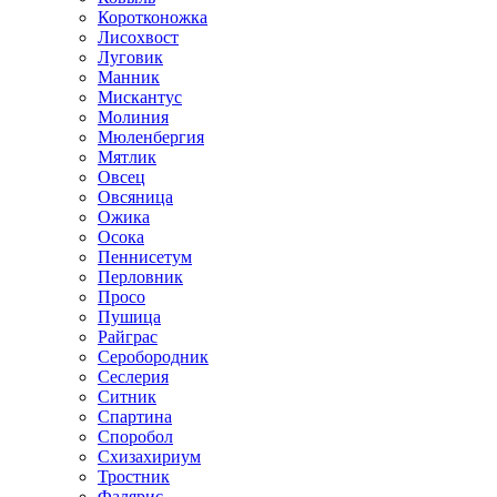
Коротконожка
Лисохвост
Луговик
Манник
Мискантус
Молиния
Мюленбергия
Мятлик
Овсец
Овсяница
Ожика
Осока
Пеннисетум
Перловник
Просо
Пушица
Райграс
Серобородник
Сеслерия
Ситник
Спартина
Споробол
Схизахириум
Тростник
Фалярис