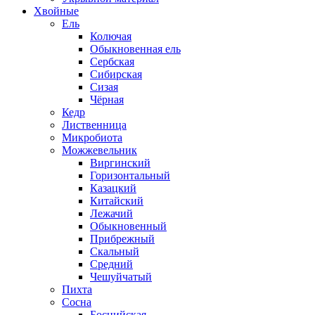
Хвойные
Ель
Колючая
Обыкновенная ель
Сербская
Сибирская
Сизая
Чёрная
Кедр
Лиственница
Микробиота
Можжевельник
Виргинский
Горизонтальный
Казацкий
Китайский
Лежачий
Обыкновенный
Прибрежный
Скальный
Средний
Чешуйчатый
Пихта
Сосна
Боснийская