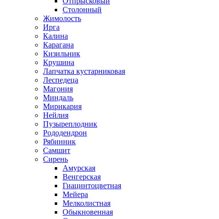
Отпрысковый
Столонный
Жимолость
Ирга
Калина
Карагана
Кизильник
Крушина
Лапчатка кустарниковая
Леспедеца
Магония
Миндаль
Мирикария
Нейлия
Пузыреплодник
Рододендрон
Рябинник
Самшит
Сирень
Амурская
Венгерская
Гиацинтоцветная
Мейера
Мелколистная
Обыкновенная