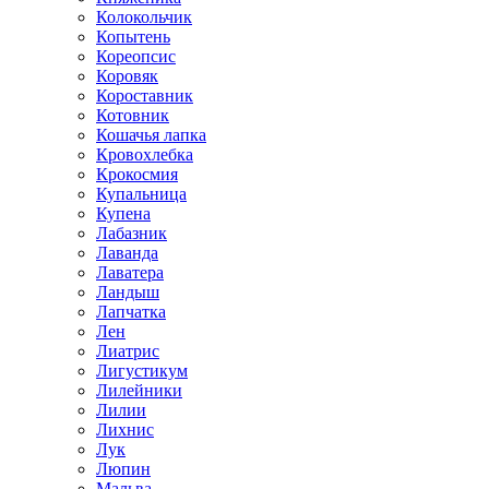
Колокольчик
Копытень
Кореопсис
Коровяк
Короставник
Котовник
Кошачья лапка
Кровохлебка
Крокосмия
Купальница
Купена
Лабазник
Лаванда
Лаватера
Ландыш
Лапчатка
Лен
Лиатрис
Лигустикум
Лилейники
Лилии
Лихнис
Лук
Люпин
Мальва