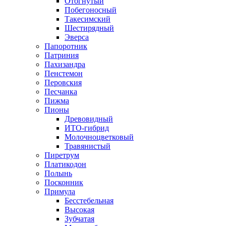
Отогнутый
Побегоносный
Такесимский
Шестирядный
Эверса
Папоротник
Патриния
Пахизандра
Пенстемон
Перовския
Песчанка
Пижма
Пионы
Древовидный
ИТО-гибрид
Молочноцветковый
Травянистый
Пиретрум
Платикодон
Полынь
Посконник
Примула
Бесстебельная
Высокая
Зубчатая