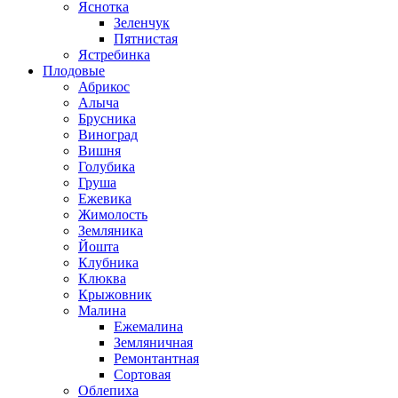
Яснотка
Зеленчук
Пятнистая
Ястребинка
Плодовые
Абрикос
Алыча
Брусника
Виноград
Вишня
Голубика
Груша
Ежевика
Жимолость
Земляника
Йошта
Клубника
Клюква
Крыжовник
Малина
Ежемалина
Земляничная
Ремонтантная
Сортовая
Облепиха