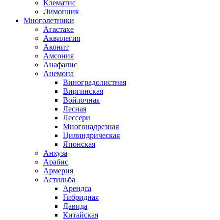
Клематис
Лимонник
Многолетники
Агастахе
Аквилегия
Аконит
Амсония
Анафалис
Анемона
Виноградолистная
Виргинская
Войлочная
Лесная
Лессери
Многонадрезная
Цилиндрическая
Японская
Анхуза
Арабис
Армерия
Астильба
Арендса
Гибридная
Давида
Китайская