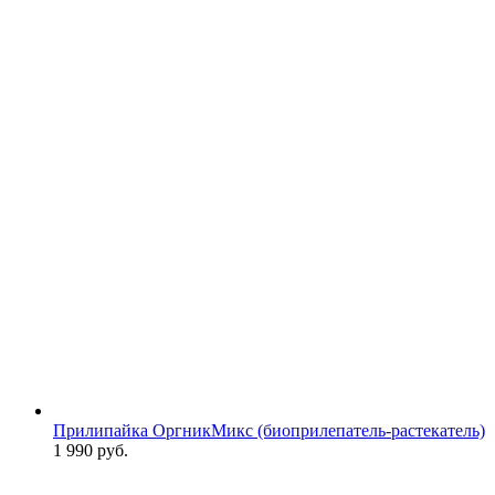
Прилипайка ОргникМикс (биоприлепатель-растекатель)
1 990
руб.