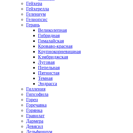
Гейхера
Гейхерелла
Гелениум
Гелиопсис
Герань
Великолепная
Гибридная
Гималайская
Кроваво-красная
Крупнокорневищная
Кэмбриджская
Луговая
Пепельная
Пятнистая
Темная
Эндрасса
Гилления
Гипсофила
Горец
Горечавка
Горянка
Гравилат
Дармера
Девясил
Дельфиниум