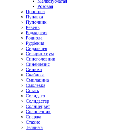
Мелкозубчатая
Розовая
Прострел
Пупавка
Пупочник
Ревень
Роджерсия
Родиола
Рудбекия
Сидальцея
Сизиринхиум
Синеголовник
Синейлезис
Синюха
Скабиоза
Смилацина
Смолевка
Сныть
Солидаго
Солидастер
Солнцецвет
Солонечник
Спаржа
Стахис
Теллима