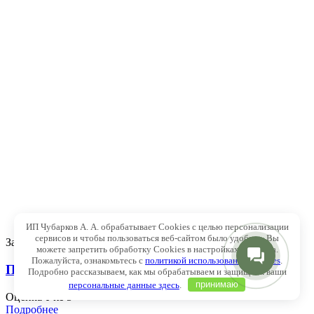
ИП Чубарков А. А. обрабатывает Cookies с целью персонализации
сервисов и чтобы пользоваться веб-сайтом было удобнее. Вы
Закрыть
можете запретить обработку Cookies в настройках браузера.
Пожалуйста, ознакомьтесь с
политикой использования Cookies
.
Перовския лебедолистная
Подробно рассказываем, как мы обрабатываем и защищаем ваши
персональные данные здесь
.
принимаю
Оценка
0
из 5
Подробнее