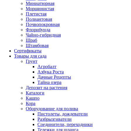
Миниатюрная
Морщинистая
Плетистая
Полиантовая
Почвопокровная
Флорибунда
Чайно-гибридная
Шраб
Штамбовая
Сертификаты
Товары для сада
Грунт
Агробалт
Азбука Роста
Дачные Рецепты
Тайна озера
Депозит на растения
Каталоги
Кашпо
Кора
Оборудование для полива
Пистолеты, дождеватели
Разбрызгиватели
Соединители, переходники
Тележки для шланга