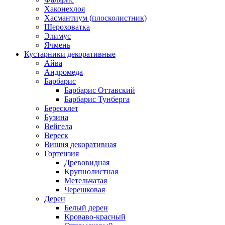
Хаконехлоя
Хасмантиум (плосколистник)
Шероховатка
Элимус
Ячмень
Кустарники декоративные
Айва
Андромеда
Барбарис
Барбарис Оттавский
Барбарис Тунберга
Бересклет
Бузина
Вейгела
Вереск
Вишня декоративная
Гортензия
Древовидная
Крупнолистная
Метельчатая
Черешковая
Дерен
Белый дерен
Кроваво-красный