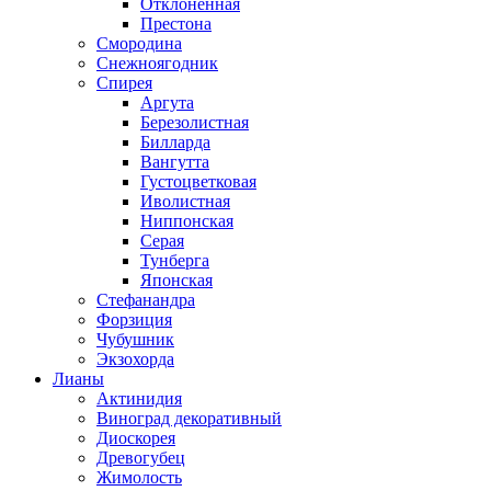
Отклоненная
Престона
Смородина
Снежноягодник
Спирея
Аргута
Березолистная
Билларда
Вангутта
Густоцветковая
Иволистная
Ниппонская
Серая
Тунберга
Японская
Стефанандра
Форзиция
Чубушник
Экзохорда
Лианы
Актинидия
Виноград декоративный
Диоскорея
Древогубец
Жимолость