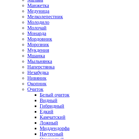
Манжетка
Медуница
Мелколепестник
Молодило
Молочай
Монарда
Мордовник
Морозник
Мукдения
Мшанка
Мыльнянка
Наперстянка
Незабудка
Нивяник
Окопник
Очиток
Белый очиток
Видный
Гибридный
Едкий
Камчатский
Ложный
Миддендорфа
Наутесный