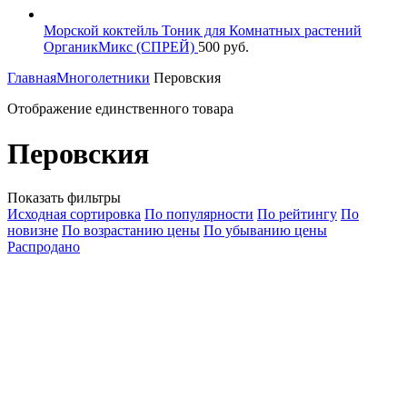
Морской коктейль Тоник для Комнатных растений
ОрганикМикс (СПРЕЙ)
500
руб.
Главная
Многолетники
Перовския
Отображение единственного товара
Перовския
Показать фильтры
Исходная сортировка
По популярности
По рейтингу
По
новизне
По возрастанию цены
По убыванию цены
Распродано