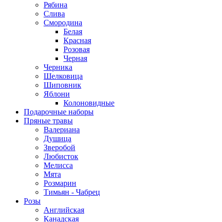
Рябина
Слива
Смородина
Белая
Красная
Розовая
Черная
Черника
Шелковица
Шиповник
Яблони
Колоновидные
Подарочные наборы
Пряные травы
Валериана
Душица
Зверобой
Любисток
Мелисса
Мята
Розмарин
Тимьян - Чабрец
Розы
Английская
Канадская