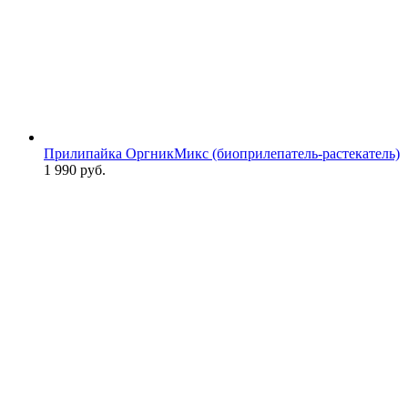
Прилипайка ОргникМикс (биоприлепатель-растекатель)
1 990
руб.