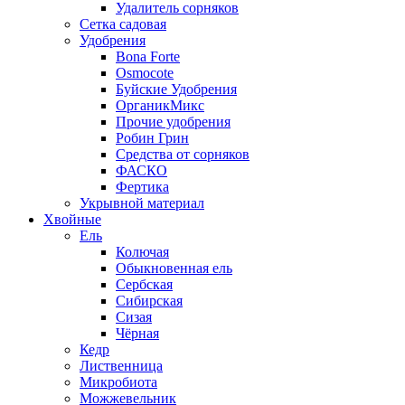
Удалитель сорняков
Сетка садовая
Удобрения
Bona Forte
Osmocote
Буйские Удобрения
ОрганикМикс
Прочие удобрения
Робин Грин
Средства от сорняков
ФАСКО
Фертика
Укрывной материал
Хвойные
Ель
Колючая
Обыкновенная ель
Сербская
Сибирская
Сизая
Чёрная
Кедр
Лиственница
Микробиота
Можжевельник