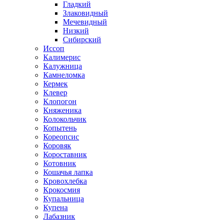
Гладкий
Злаковидный
Мечевидный
Низкий
Сибирский
Иссоп
Калимерис
Калужница
Камнеломка
Кермек
Клевер
Клопогон
Княженика
Колокольчик
Копытень
Кореопсис
Коровяк
Короставник
Котовник
Кошачья лапка
Кровохлебка
Крокосмия
Купальница
Купена
Лабазник