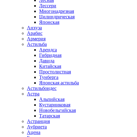
Лесная
Лессери
Многонадрезная
Цилиндрическая
Японская
Анхуза
Арабис
Армерия
Астильба
Арендса
Гибридная
Давида
Китайская
Простолистная
Тунберга
Японская астильба
Астильбоидес
Астра
Альпийская
Кустарниковая
Новобельгийская
Татарская
Астранция
Аубриета
Ацена