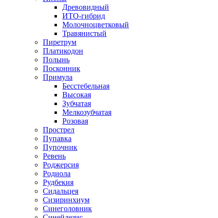
Древовидный
ИТО-гибрид
Молочноцветковый
Травянистый
Пиретрум
Платикодон
Полынь
Посконник
Примула
Бесстебельная
Высокая
Зубчатая
Мелкозубчатая
Розовая
Прострел
Пупавка
Пупочник
Ревень
Роджерсия
Родиола
Рудбекия
Сидальцея
Сизиринхиум
Синеголовник
Синейлезис