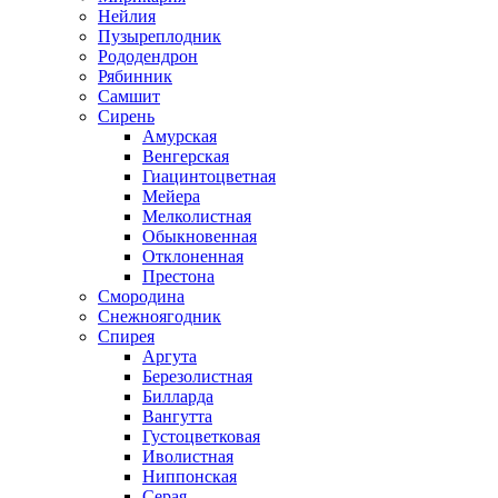
Нейлия
Пузыреплодник
Рододендрон
Рябинник
Самшит
Сирень
Амурская
Венгерская
Гиацинтоцветная
Мейера
Мелколистная
Обыкновенная
Отклоненная
Престона
Смородина
Снежноягодник
Спирея
Аргута
Березолистная
Билларда
Вангутта
Густоцветковая
Иволистная
Ниппонская
Серая