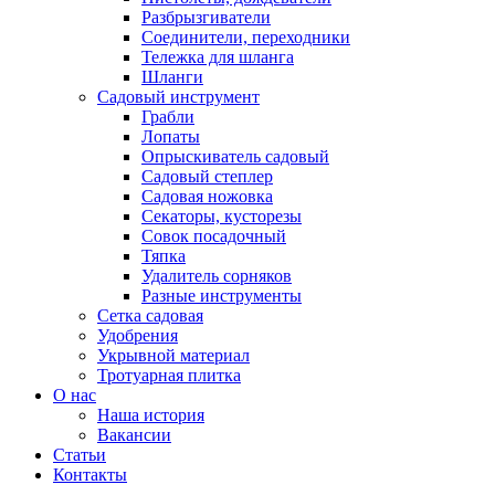
Разбрызгиватели
Соединители, переходники
Тележка для шланга
Шланги
Садовый инструмент
Грабли
Лопаты
Опрыскиватель садовый
Садовый степлер
Садовая ножовка
Секаторы, кусторезы
Совок посадочный
Тяпка
Удалитель сорняков
Разные инструменты
Сетка садовая
Удобрения
Укрывной материал
Тротуарная плитка
О нас
Наша история
Вакансии
Статьи
Контакты