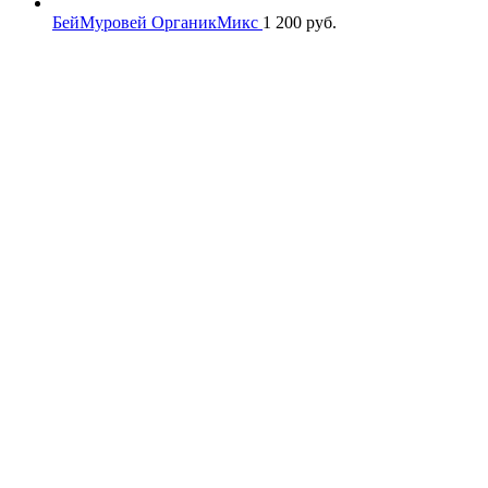
БейМуровей ОрганикМикс
1 200
руб.