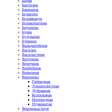
Бадан
Баптизия
Барвинок
Бедренец
Беламканда
Белокопытник
Бруннера
Будра
Бузульник
Буквица
Вальдштейния
Василек
Василистник
Ваточник
Венечник
Вербейник
Вернония
Вероника
Гибридная
Длиннолистная
Дубравная
Колосковая
Нитевидная
Пучковатая
Вероникаструм