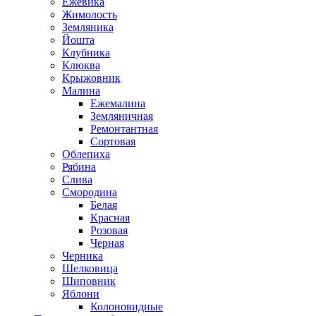
Ежевика
Жимолость
Земляника
Йошта
Клубника
Клюква
Крыжовник
Малина
Ежемалина
Земляничная
Ремонтантная
Сортовая
Облепиха
Рябина
Слива
Смородина
Белая
Красная
Розовая
Черная
Черника
Шелковица
Шиповник
Яблони
Колоновидные