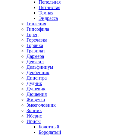
Пепельная
Пятнистая
Темная
Эндрасса
Гилления
Гипсофила
Горец
Горечавка
Горянка
Гравилат
Дармера
Девясил
Дельфиниум
Дербенник
Дицентра
Дудник
Душевик
Дюшения
Живучка
Змееголовник
Зопник
Иберис
Ирисы
Болотный
Бородатый