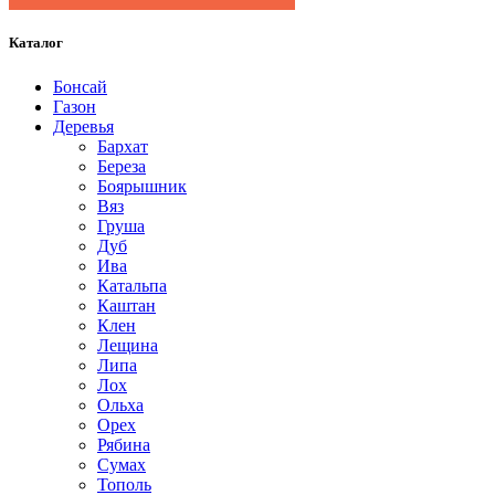
Каталог
Бонсай
Газон
Деревья
Бархат
Береза
Боярышник
Вяз
Груша
Дуб
Ива
Катальпа
Каштан
Клен
Лещина
Липа
Лох
Ольха
Орех
Рябина
Сумах
Тополь