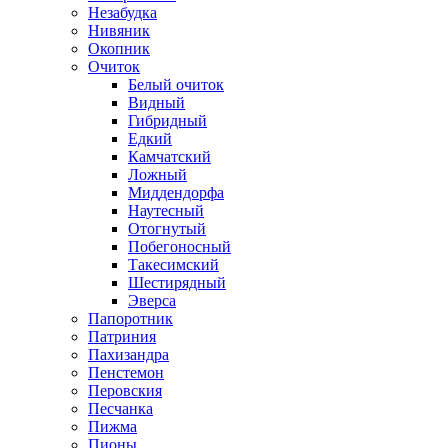
Незабудка
Нивяник
Окопник
Очиток
Белый очиток
Видный
Гибридный
Едкий
Камчатский
Ложный
Миддендорфа
Наутесный
Отогнутый
Побегоносный
Такесимский
Шестирядный
Эверса
Папоротник
Патриния
Пахизандра
Пенстемон
Перовския
Песчанка
Пижма
Пионы