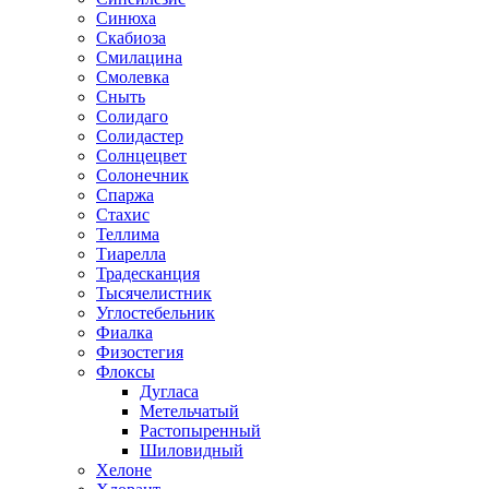
Синюха
Скабиоза
Смилацина
Смолевка
Сныть
Солидаго
Солидастер
Солнцецвет
Солонечник
Спаржа
Стахис
Теллима
Тиарелла
Традесканция
Тысячелистник
Углостебельник
Фиалка
Физостегия
Флоксы
Дугласа
Метельчатый
Растопыренный
Шиловидный
Хелоне