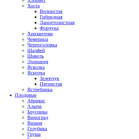
Хлорант
Хоста
Волнистая
Гибридная
Ланцетолистная
Форчуна
Хризантема
Чемерица
Черноголовка
Шалфей
Щавель
Эхинацея
Ясколка
Яснотка
Зеленчук
Пятнистая
Ястребинка
Плодовые
Абрикос
Алыча
Брусника
Виноград
Вишня
Голубика
Груша