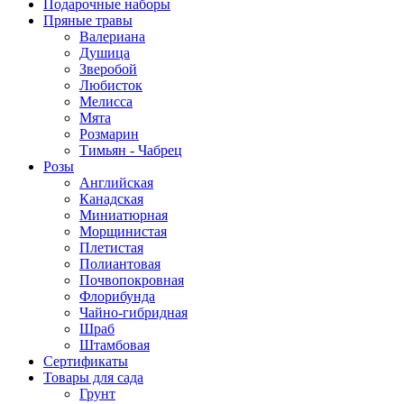
Подарочные наборы
Пряные травы
Валериана
Душица
Зверобой
Любисток
Мелисса
Мята
Розмарин
Тимьян - Чабрец
Розы
Английская
Канадская
Миниатюрная
Морщинистая
Плетистая
Полиантовая
Почвопокровная
Флорибунда
Чайно-гибридная
Шраб
Штамбовая
Сертификаты
Товары для сада
Грунт