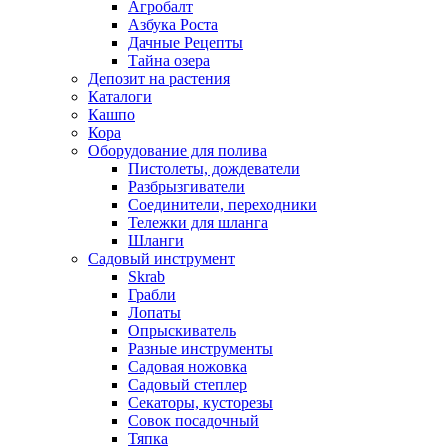
Агробалт
Азбука Роста
Дачные Рецепты
Тайна озера
Депозит на растения
Каталоги
Кашпо
Кора
Оборудование для полива
Пистолеты, дождеватели
Разбрызгиватели
Соединители, переходники
Тележки для шланга
Шланги
Садовый инструмент
Skrab
Грабли
Лопаты
Опрыскиватель
Разные инструменты
Садовая ножовка
Садовый степлер
Секаторы, кусторезы
Совок посадочный
Тяпка