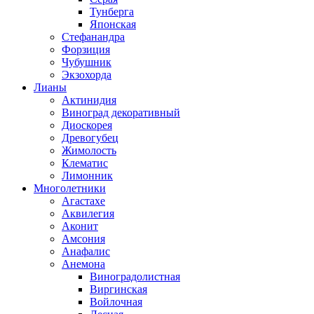
Тунберга
Японская
Стефанандра
Форзиция
Чубушник
Экзохорда
Лианы
Актинидия
Виноград декоративный
Диоскорея
Древогубец
Жимолость
Клематис
Лимонник
Многолетники
Агастахе
Аквилегия
Аконит
Амсония
Анафалис
Анемона
Виноградолистная
Виргинская
Войлочная