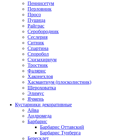
Пеннисетум
Перловник
Просо
Пушица
Райграс
Серобородник
Сеслерия
Ситник
Спартина
Споробол
Схизахириум
Тростник
Фалярис
Хаконехлоя
Хасмантиум (плосколистник)
Шероховатка
Элимус
Ячмень
Кустарники декоративные
Айва
Андромеда
Барбарис
Барбарис Оттавский
Барбарис Тунберга
Бересклет