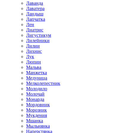
Лаванда
Лаватера
Ландыш
Лапчатка
Лен
Лиатрис
Лигустикум
Лилейники
Лилии
Лихнис
Лук
Люпин
Мальва
Манжетка
Медуница
Мелколепестник
Молодило
Молочай
Монарда
Мордовник
Морозник
Мукдения
Мшанка
Мыльнянка
Наперстянка