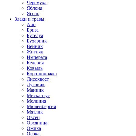
Черемуха
Яблоня
Ясень
Злаки и травы
Аир
Бриза
Бутелуа
Бухарник
Вейник
Житняк
Императа
Келерия
Ковыль
Коротконожка
Лисохвост
Луговик
Манник
Мискантус
Молиния
Мюленбергия
Мятлик
Овсец
Овсяница
Ожика
Осока