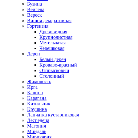
Бузина
Вейгела
Вереск
Вишня декоративная
Гортензия
Древовидная
Крупнолистная
Метельчатая
Черешковая
Дерен
Белый дерен
Кроваво-красный
Отпрысковый
Столонный
Жимолость
Ирга
Калина
Карагана
Кизильник
Крушина
Лапчатка кустарниковая
Леспедеца
Магония
Миндаль
Мирикария