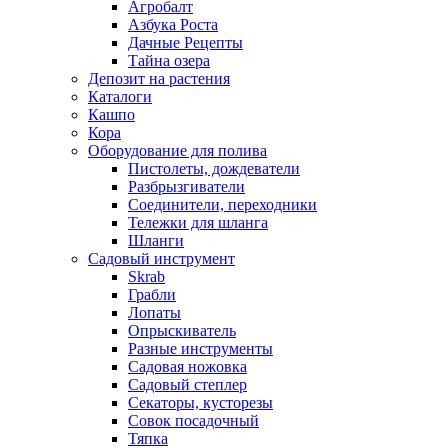
Агробалт
Азбука Роста
Дачные Рецепты
Тайна озера
Депозит на растения
Каталоги
Кашпо
Кора
Оборудование для полива
Пистолеты, дождеватели
Разбрызгиватели
Соединители, переходники
Тележки для шланга
Шланги
Садовый инструмент
Skrab
Грабли
Лопаты
Опрыскиватель
Разные инструменты
Садовая ножовка
Садовый степлер
Секаторы, кусторезы
Совок посадочный
Тяпка