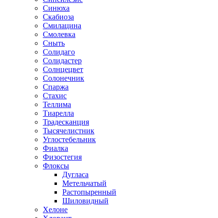
Синюха
Скабиоза
Смилацина
Смолевка
Сныть
Солидаго
Солидастер
Солнцецвет
Солонечник
Спаржа
Стахис
Теллима
Тиарелла
Традесканция
Тысячелистник
Углостебельник
Фиалка
Физостегия
Флоксы
Дугласа
Метельчатый
Растопыренный
Шиловидный
Хелоне