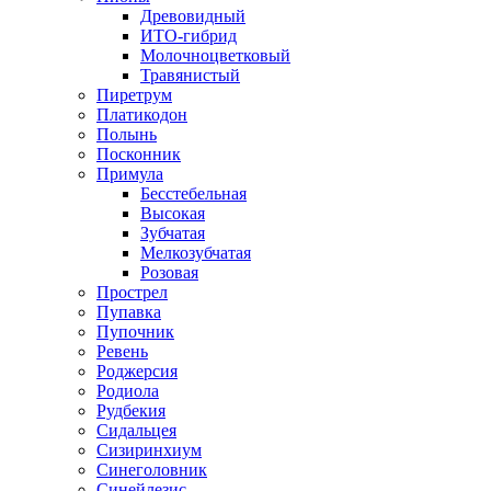
Древовидный
ИТО-гибрид
Молочноцветковый
Травянистый
Пиретрум
Платикодон
Полынь
Посконник
Примула
Бесстебельная
Высокая
Зубчатая
Мелкозубчатая
Розовая
Прострел
Пупавка
Пупочник
Ревень
Роджерсия
Родиола
Рудбекия
Сидальцея
Сизиринхиум
Синеголовник
Синейлезис