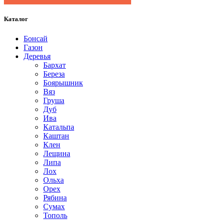
Каталог
Бонсай
Газон
Деревья
Бархат
Береза
Боярышник
Вяз
Груша
Дуб
Ива
Катальпа
Каштан
Клен
Лещина
Липа
Лох
Ольха
Орех
Рябина
Сумах
Тополь