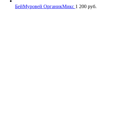
БейМуровей ОрганикМикс
1 200
руб.