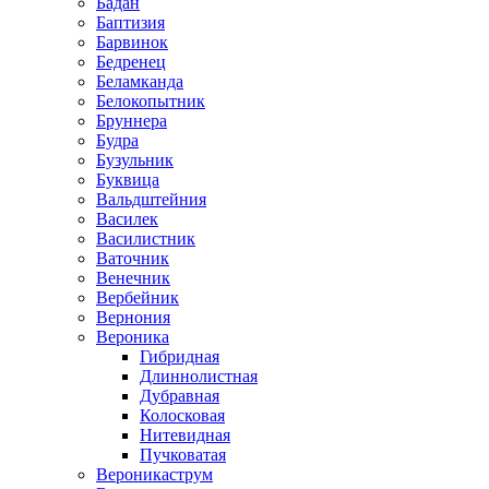
Бадан
Баптизия
Барвинок
Бедренец
Беламканда
Белокопытник
Бруннера
Будра
Бузульник
Буквица
Вальдштейния
Василек
Василистник
Ваточник
Венечник
Вербейник
Вернония
Вероника
Гибридная
Длиннолистная
Дубравная
Колосковая
Нитевидная
Пучковатая
Вероникаструм