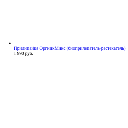
Прилипайка ОргникМикс (биоприлепатель-растекатель)
1 990
руб.