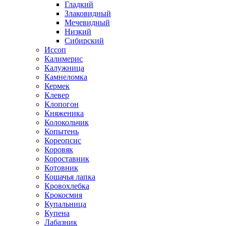
Гладкий
Злаковидный
Мечевидный
Низкий
Сибирский
Иссоп
Калимерис
Калужница
Камнеломка
Кермек
Клевер
Клопогон
Княженика
Колокольчик
Копытень
Кореопсис
Коровяк
Короставник
Котовник
Кошачья лапка
Кровохлебка
Крокосмия
Купальница
Купена
Лабазник