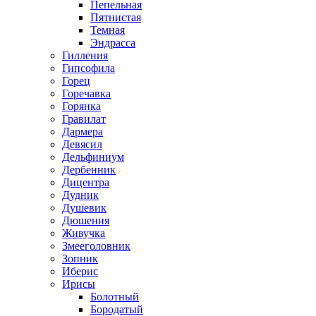
Пепельная
Пятнистая
Темная
Эндрасса
Гилления
Гипсофила
Горец
Горечавка
Горянка
Гравилат
Дармера
Девясил
Дельфиниум
Дербенник
Дицентра
Дудник
Душевик
Дюшения
Живучка
Змееголовник
Зопник
Иберис
Ирисы
Болотный
Бородатый