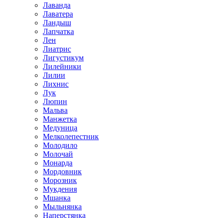
Лаванда
Лаватера
Ландыш
Лапчатка
Лен
Лиатрис
Лигустикум
Лилейники
Лилии
Лихнис
Лук
Люпин
Мальва
Манжетка
Медуница
Мелколепестник
Молодило
Молочай
Монарда
Мордовник
Морозник
Мукдения
Мшанка
Мыльнянка
Наперстянка