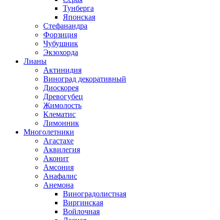
Тунберга
Японская
Стефанандра
Форзиция
Чубушник
Экзохорда
Лианы
Актинидия
Виноград декоративный
Диоскорея
Древогубец
Жимолость
Клематис
Лимонник
Многолетники
Агастахе
Аквилегия
Аконит
Амсония
Анафалис
Анемона
Виноградолистная
Виргинская
Войлочная