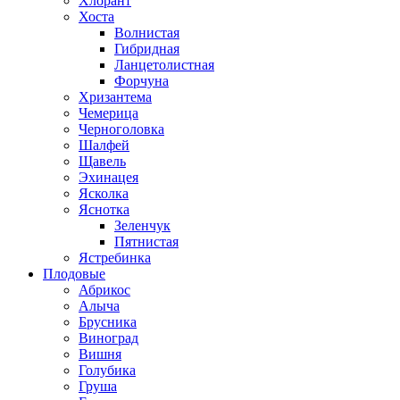
Хлорант
Хоста
Волнистая
Гибридная
Ланцетолистная
Форчуна
Хризантема
Чемерица
Черноголовка
Шалфей
Щавель
Эхинацея
Ясколка
Яснотка
Зеленчук
Пятнистая
Ястребинка
Плодовые
Абрикос
Алыча
Брусника
Виноград
Вишня
Голубика
Груша