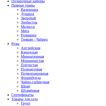
Подарочные наборы
Пряные травы
Валериана
Душица
Зверобой
Любисток
Мелисса
Мята
Розмарин
Тимьян - Чабрец
Розы
Английская
Канадская
Миниатюрная
Морщинистая
Плетистая
Полиантовая
Почвопокровная
Флорибунда
Чайно-гибридная
Шраб
Штамбовая
Сертификаты
Товары для сада
Грунт