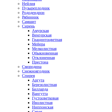
Нейлия
Пузыреплодник
Рододендрон
Рябинник
Самшит
Сирень
Амурская
Венгерская
Гиацинтоцветная
Мейера
Мелколистная
Обыкновенная
Отклоненная
Престона
Смородина
Снежноягодник
Спирея
Аргута
Березолистная
Билларда
Вангутта
Густоцветковая
Иволистная
Ниппонская
Серая