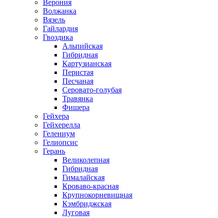
Верония
Волжанка
Вязель
Гайлардия
Гвоздика
Альпийская
Гибридная
Картузианская
Перистая
Песчаная
Серовато-голубая
Травянка
Фишера
Гейхера
Гейхерелла
Гелениум
Гелиопсис
Герань
Великолепная
Гибридная
Гималайская
Кроваво-красная
Крупнокорневищная
Кэмбриджская
Луговая