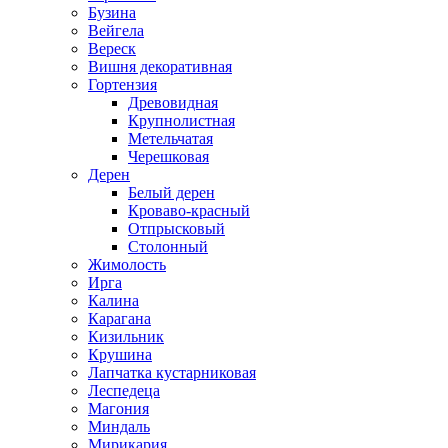
Бузина
Вейгела
Вереск
Вишня декоративная
Гортензия
Древовидная
Крупнолистная
Метельчатая
Черешковая
Дерен
Белый дерен
Кроваво-красный
Отпрысковый
Столонный
Жимолость
Ирга
Калина
Карагана
Кизильник
Крушина
Лапчатка кустарниковая
Леспедеца
Магония
Миндаль
Мирикария