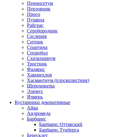
Пеннисетум
Перловник
Просо
Пушица
Райграс
Серобородник
Сеслерия
Ситник
Спартина
Споробол
Схизахириум
Тростник
Фалярис
Хаконехлоя
Хасмантиум (плосколистник)
Шероховатка
Элимус
Ячмень
Кустарники декоративные
Айва
Андромеда
Барбарис
Барбарис Оттавский
Барбарис Тунберга
Бересклет