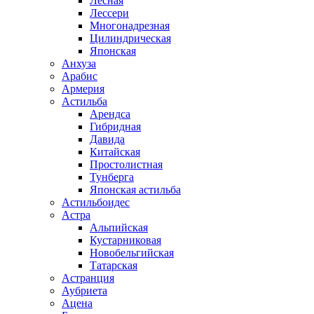
Лесная
Лессери
Многонадрезная
Цилиндрическая
Японская
Анхуза
Арабис
Армерия
Астильба
Арендса
Гибридная
Давида
Китайская
Простолистная
Тунберга
Японская астильба
Астильбоидес
Астра
Альпийская
Кустарниковая
Новобельгийская
Татарская
Астранция
Аубриета
Ацена