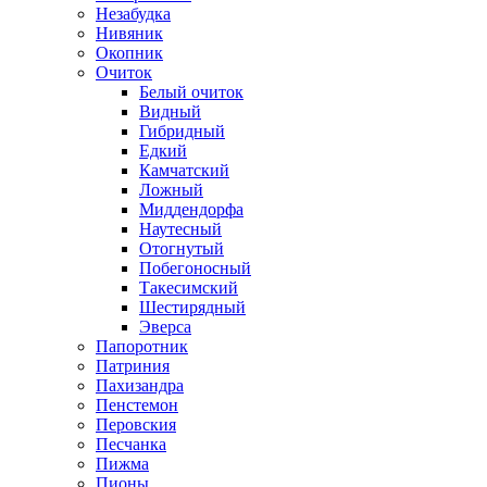
Незабудка
Нивяник
Окопник
Очиток
Белый очиток
Видный
Гибридный
Едкий
Камчатский
Ложный
Миддендорфа
Наутесный
Отогнутый
Побегоносный
Такесимский
Шестирядный
Эверса
Папоротник
Патриния
Пахизандра
Пенстемон
Перовския
Песчанка
Пижма
Пионы