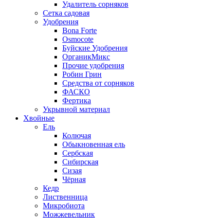
Удалитель сорняков
Сетка садовая
Удобрения
Bona Forte
Osmocote
Буйские Удобрения
ОрганикМикс
Прочие удобрения
Робин Грин
Средства от сорняков
ФАСКО
Фертика
Укрывной материал
Хвойные
Ель
Колючая
Обыкновенная ель
Сербская
Сибирская
Сизая
Чёрная
Кедр
Лиственница
Микробиота
Можжевельник