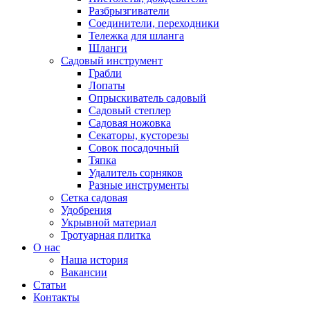
Разбрызгиватели
Соединители, переходники
Тележка для шланга
Шланги
Садовый инструмент
Грабли
Лопаты
Опрыскиватель садовый
Садовый степлер
Садовая ножовка
Секаторы, кусторезы
Совок посадочный
Тяпка
Удалитель сорняков
Разные инструменты
Сетка садовая
Удобрения
Укрывной материал
Тротуарная плитка
О нас
Наша история
Вакансии
Статьи
Контакты