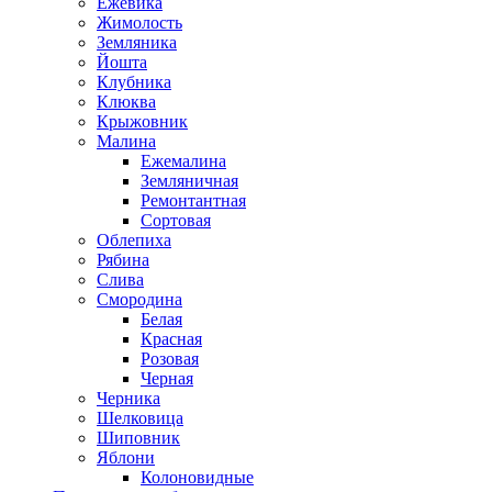
Ежевика
Жимолость
Земляника
Йошта
Клубника
Клюква
Крыжовник
Малина
Ежемалина
Земляничная
Ремонтантная
Сортовая
Облепиха
Рябина
Слива
Смородина
Белая
Красная
Розовая
Черная
Черника
Шелковица
Шиповник
Яблони
Колоновидные