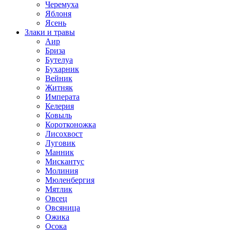
Черемуха
Яблоня
Ясень
Злаки и травы
Аир
Бриза
Бутелуа
Бухарник
Вейник
Житняк
Императа
Келерия
Ковыль
Коротконожка
Лисохвост
Луговик
Манник
Мискантус
Молиния
Мюленбергия
Мятлик
Овсец
Овсяница
Ожика
Осока