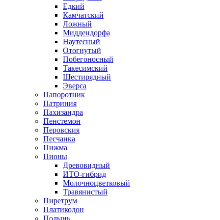
Едкий
Камчатский
Ложный
Миддендорфа
Наутесный
Отогнутый
Побегоносный
Такесимский
Шестирядный
Эверса
Папоротник
Патриния
Пахизандра
Пенстемон
Перовския
Песчанка
Пижма
Пионы
Древовидный
ИТО-гибрид
Молочноцветковый
Травянистый
Пиретрум
Платикодон
Полынь