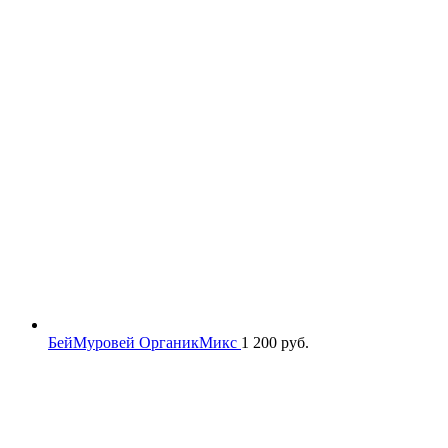
БейМуровей ОрганикМикс
1 200
руб.