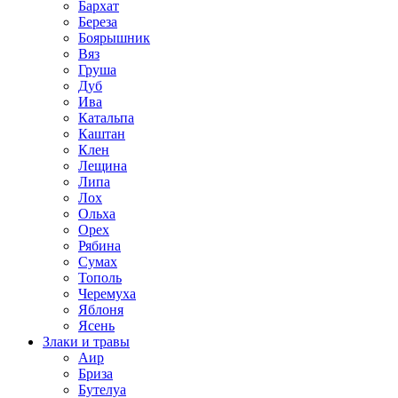
Бархат
Береза
Боярышник
Вяз
Груша
Дуб
Ива
Катальпа
Каштан
Клен
Лещина
Липа
Лох
Ольха
Орех
Рябина
Сумах
Тополь
Черемуха
Яблоня
Ясень
Злаки и травы
Аир
Бриза
Бутелуа