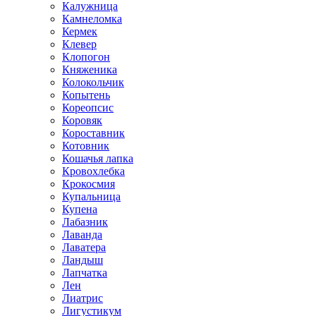
Калужница
Камнеломка
Кермек
Клевер
Клопогон
Княженика
Колокольчик
Копытень
Кореопсис
Коровяк
Короставник
Котовник
Кошачья лапка
Кровохлебка
Крокосмия
Купальница
Купена
Лабазник
Лаванда
Лаватера
Ландыш
Лапчатка
Лен
Лиатрис
Лигустикум