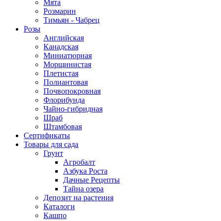
Мята
Розмарин
Тимьян - Чабрец
Розы
Английская
Канадская
Миниатюрная
Морщинистая
Плетистая
Полиантовая
Почвопокровная
Флорибунда
Чайно-гибридная
Шраб
Штамбовая
Сертификаты
Товары для сада
Грунт
Агробалт
Азбука Роста
Дачные Рецепты
Тайна озера
Депозит на растения
Каталоги
Кашпо