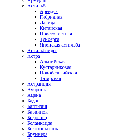
Армерия
Астильба
Арендса
Гибридная
Давида
Китайская
Простолистная
Тунберга
Японская астильба
Астильбоидес
Астра
Альпийская
Кустарниковая
Новобельгийская
Татарская
Астранция
Аубриета
Ацена
Бадан
Баптизия
Барвинок
Бедренец
Беламканда
Белокопытник
Бруннера