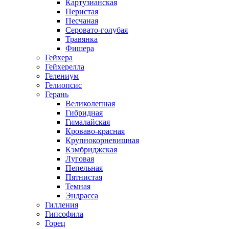
Картузианская
Перистая
Песчаная
Серовато-голубая
Травянка
Фишера
Гейхера
Гейхерелла
Гелениум
Гелиопсис
Герань
Великолепная
Гибридная
Гималайская
Кроваво-красная
Крупнокорневищная
Кэмбриджская
Луговая
Пепельная
Пятнистая
Темная
Эндрасса
Гилления
Гипсофила
Горец