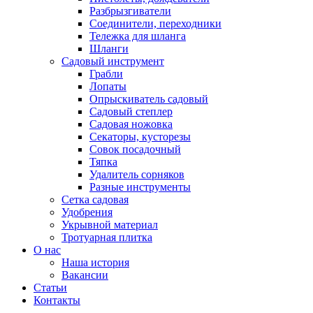
Разбрызгиватели
Соединители, переходники
Тележка для шланга
Шланги
Садовый инструмент
Грабли
Лопаты
Опрыскиватель садовый
Садовый степлер
Садовая ножовка
Секаторы, кусторезы
Совок посадочный
Тяпка
Удалитель сорняков
Разные инструменты
Сетка садовая
Удобрения
Укрывной материал
Тротуарная плитка
О нас
Наша история
Вакансии
Статьи
Контакты