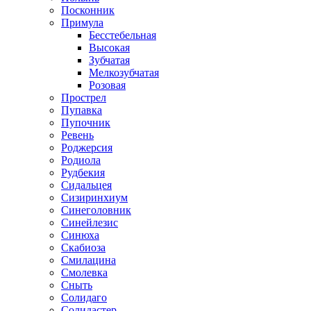
Посконник
Примула
Бесстебельная
Высокая
Зубчатая
Мелкозубчатая
Розовая
Прострел
Пупавка
Пупочник
Ревень
Роджерсия
Родиола
Рудбекия
Сидальцея
Сизиринхиум
Синеголовник
Синейлезис
Синюха
Скабиоза
Смилацина
Смолевка
Сныть
Солидаго
Солидастер