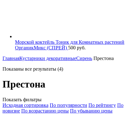
Морской коктейль Тоник для Комнатных растений
ОрганикМикс (СПРЕЙ)
500
руб.
Главная
Кустарники декоративные
Сирень
Престона
Показаны все результаты (4)
Престона
Показать фильтры
Исходная сортировка
По популярности
По рейтингу
По
новизне
По возрастанию цены
По убыванию цены