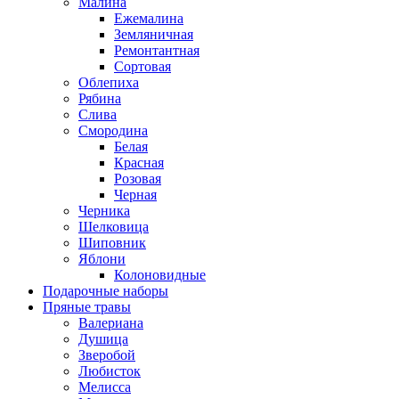
Малина
Ежемалина
Земляничная
Ремонтантная
Сортовая
Облепиха
Рябина
Слива
Смородина
Белая
Красная
Розовая
Черная
Черника
Шелковица
Шиповник
Яблони
Колоновидные
Подарочные наборы
Пряные травы
Валериана
Душица
Зверобой
Любисток
Мелисса