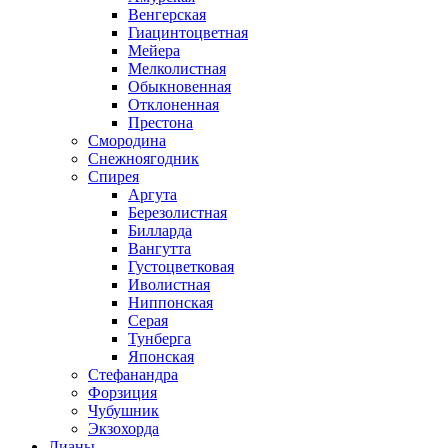
Венгерская
Гиацинтоцветная
Мейера
Мелколистная
Обыкновенная
Отклоненная
Престона
Смородина
Снежноягодник
Спирея
Аргута
Березолистная
Билларда
Вангутта
Густоцветковая
Иволистная
Ниппонская
Серая
Тунберга
Японская
Стефанандра
Форзиция
Чубушник
Экзохорда
Лианы