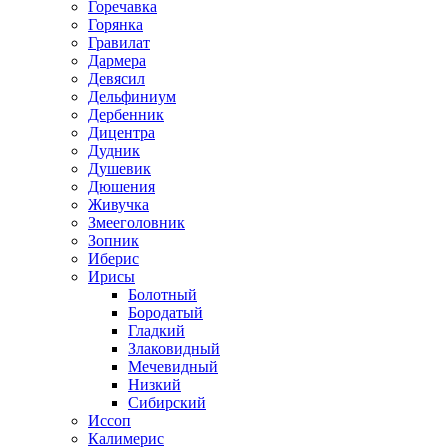
Горечавка
Горянка
Гравилат
Дармера
Девясил
Дельфиниум
Дербенник
Дицентра
Дудник
Душевик
Дюшения
Живучка
Змееголовник
Зопник
Иберис
Ирисы
Болотный
Бородатый
Гладкий
Злаковидный
Мечевидный
Низкий
Сибирский
Иссоп
Калимерис