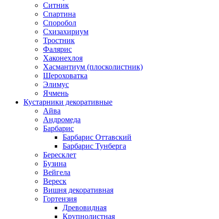
Ситник
Спартина
Споробол
Схизахириум
Тростник
Фалярис
Хаконехлоя
Хасмантиум (плосколистник)
Шероховатка
Элимус
Ячмень
Кустарники декоративные
Айва
Андромеда
Барбарис
Барбарис Оттавский
Барбарис Тунберга
Бересклет
Бузина
Вейгела
Вереск
Вишня декоративная
Гортензия
Древовидная
Крупнолистная