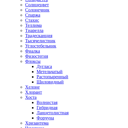
Солнцецвет
Солонечник
Спаржа
Стахис
Теллима
Тиарелла
Традесканция
Тысячелистник
Углостебельник
Фиалка
Физостегия
Флоксы
Дугласа
Метельчатый
Растопыренный
Шиловидный
Хелоне
Хлорант
Хоста
Волнистая
Гибридная
Ланцетолистная
Форчуна
Хризантема