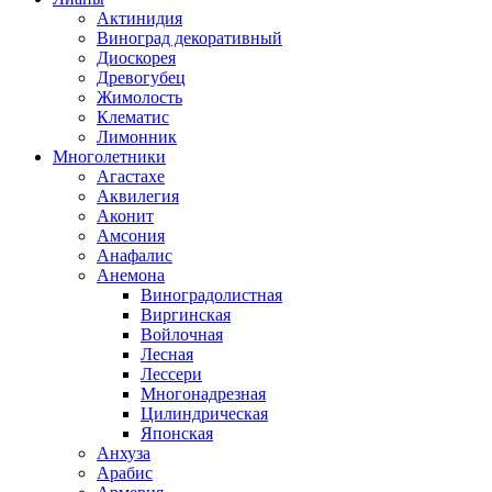
Актинидия
Виноград декоративный
Диоскорея
Древогубец
Жимолость
Клематис
Лимонник
Многолетники
Агастахе
Аквилегия
Аконит
Амсония
Анафалис
Анемона
Виноградолистная
Виргинская
Войлочная
Лесная
Лессери
Многонадрезная
Цилиндрическая
Японская
Анхуза
Арабис