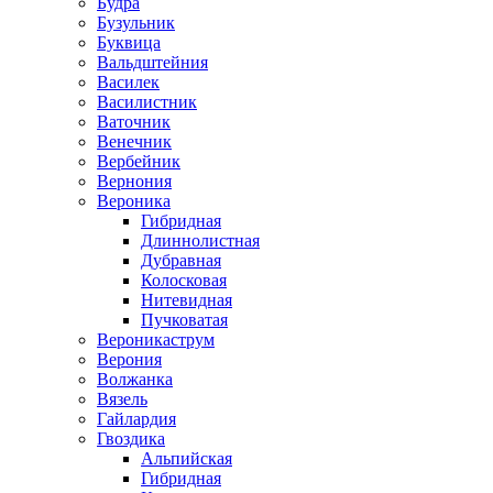
Будра
Бузульник
Буквица
Вальдштейния
Василек
Василистник
Ваточник
Венечник
Вербейник
Вернония
Вероника
Гибридная
Длиннолистная
Дубравная
Колосковая
Нитевидная
Пучковатая
Вероникаструм
Верония
Волжанка
Вязель
Гайлардия
Гвоздика
Альпийская
Гибридная