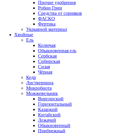
Прочие удобрения
Робин Грин
Средства от сорняков
ФАСКО
Фертика
Укрывной материал
Хвойные
Ель
Колючая
Обыкновенная ель
Сербская
Сибирская
Сизая
Чёрная
Кедр
Лиственница
Микробиота
Можжевельник
Виргинский
Горизонтальный
Казацкий
Китайский
Лежачий
Обыкновенный
Прибрежный