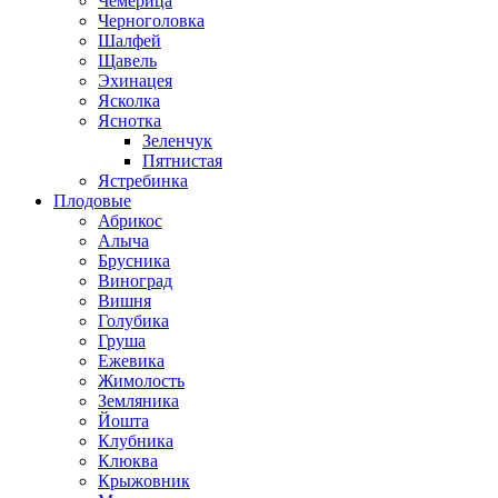
Чемерица
Черноголовка
Шалфей
Щавель
Эхинацея
Ясколка
Яснотка
Зеленчук
Пятнистая
Ястребинка
Плодовые
Абрикос
Алыча
Брусника
Виноград
Вишня
Голубика
Груша
Ежевика
Жимолость
Земляника
Йошта
Клубника
Клюква
Крыжовник