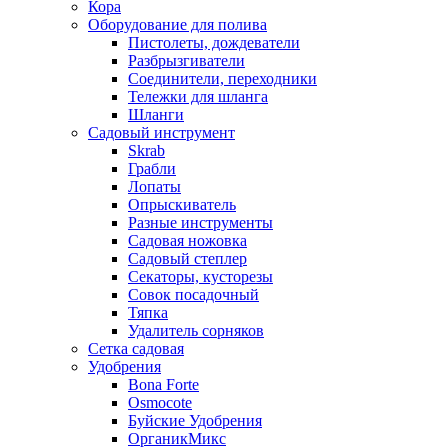
Кора
Оборудование для полива
Пистолеты, дождеватели
Разбрызгиватели
Соединители, переходники
Тележки для шланга
Шланги
Садовый инструмент
Skrab
Грабли
Лопаты
Опрыскиватель
Разные инструменты
Садовая ножовка
Садовый степлер
Секаторы, кусторезы
Совок посадочный
Тяпка
Удалитель сорняков
Сетка садовая
Удобрения
Bona Forte
Osmocote
Буйские Удобрения
ОрганикМикс