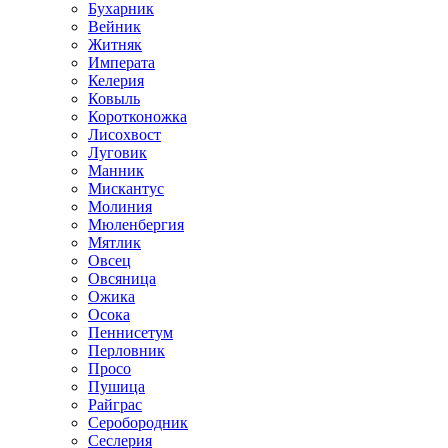
Бухарник
Вейник
Житняк
Императа
Келерия
Ковыль
Коротконожка
Лисохвост
Луговик
Манник
Мискантус
Молиния
Мюленбергия
Мятлик
Овсец
Овсяница
Ожика
Осока
Пеннисетум
Перловник
Просо
Пушица
Райграс
Серобородник
Сеслерия