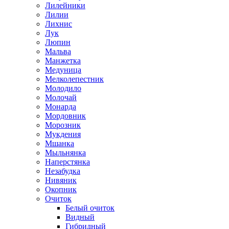
Лилейники
Лилии
Лихнис
Лук
Люпин
Мальва
Манжетка
Медуница
Мелколепестник
Молодило
Молочай
Монарда
Мордовник
Морозник
Мукдения
Мшанка
Мыльнянка
Наперстянка
Незабудка
Нивяник
Окопник
Очиток
Белый очиток
Видный
Гибридный