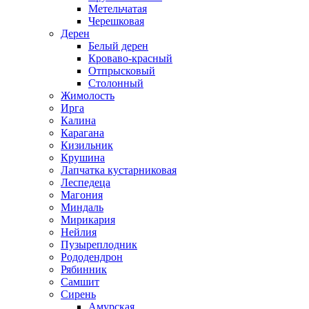
Метельчатая
Черешковая
Дерен
Белый дерен
Кроваво-красный
Отпрысковый
Столонный
Жимолость
Ирга
Калина
Карагана
Кизильник
Крушина
Лапчатка кустарниковая
Леспедеца
Магония
Миндаль
Мирикария
Нейлия
Пузыреплодник
Рододендрон
Рябинник
Самшит
Сирень
Амурская