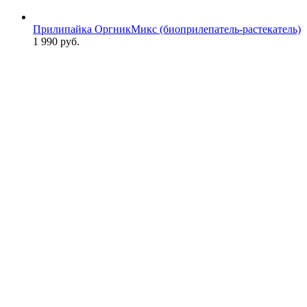
Прилипайка ОргникМикс (биоприлепатель-растекатель)
1 990
руб.