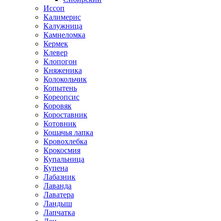
Иссоп
Калимерис
Калужница
Камнеломка
Кермек
Клевер
Клопогон
Княженика
Колокольчик
Копытень
Кореопсис
Коровяк
Короставник
Котовник
Кошачья лапка
Кровохлебка
Крокосмия
Купальница
Купена
Лабазник
Лаванда
Лаватера
Ландыш
Лапчатка