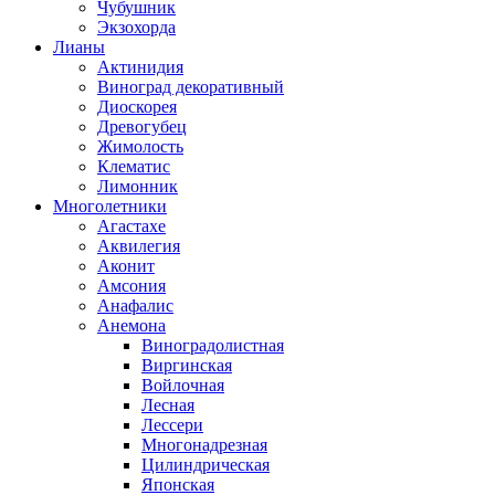
Чубушник
Экзохорда
Лианы
Актинидия
Виноград декоративный
Диоскорея
Древогубец
Жимолость
Клематис
Лимонник
Многолетники
Агастахе
Аквилегия
Аконит
Амсония
Анафалис
Анемона
Виноградолистная
Виргинская
Войлочная
Лесная
Лессери
Многонадрезная
Цилиндрическая
Японская