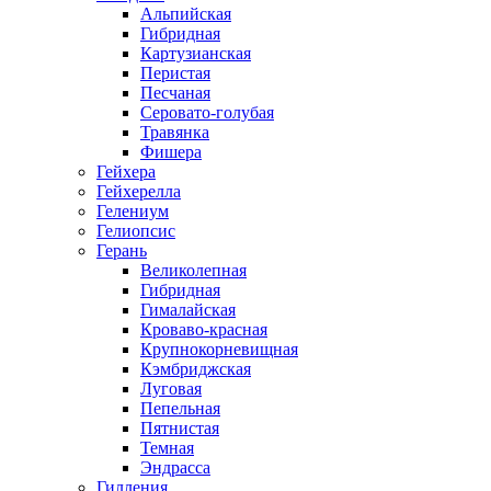
Альпийская
Гибридная
Картузианская
Перистая
Песчаная
Серовато-голубая
Травянка
Фишера
Гейхера
Гейхерелла
Гелениум
Гелиопсис
Герань
Великолепная
Гибридная
Гималайская
Кроваво-красная
Крупнокорневищная
Кэмбриджская
Луговая
Пепельная
Пятнистая
Темная
Эндрасса
Гилления