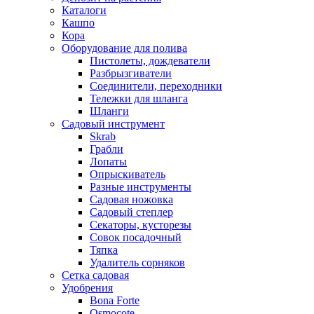
Каталоги
Кашпо
Кора
Оборудование для полива
Пистолеты, дождеватели
Разбрызгиватели
Соединители, переходники
Тележки для шланга
Шланги
Садовый инструмент
Skrab
Грабли
Лопаты
Опрыскиватель
Разные инструменты
Садовая ножовка
Садовый степлер
Секаторы, кусторезы
Совок посадочный
Тяпка
Удалитель сорняков
Сетка садовая
Удобрения
Bona Forte
Osmocote