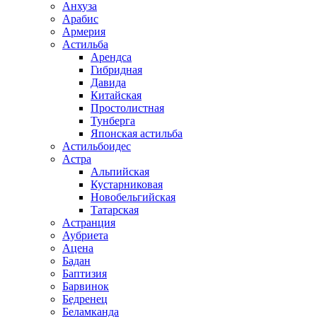
Анхуза
Арабис
Армерия
Астильба
Арендса
Гибридная
Давида
Китайская
Простолистная
Тунберга
Японская астильба
Астильбоидес
Астра
Альпийская
Кустарниковая
Новобельгийская
Татарская
Астранция
Аубриета
Ацена
Бадан
Баптизия
Барвинок
Бедренец
Беламканда