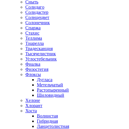
Сныть
Солидаго
Солидастер
Солнцецвет
Солонечник
Спаржа
Стахис
Теллима
Тиарелла
Традесканция
Тысячелистник
Углостебельник
Фиалка
Физостегия
Флоксы
Дугласа
Метельчатый
Растопыренный
Шиловидный
Хелоне
Хлорант
Хоста
Волнистая
Гибридная
Ланцетолистная