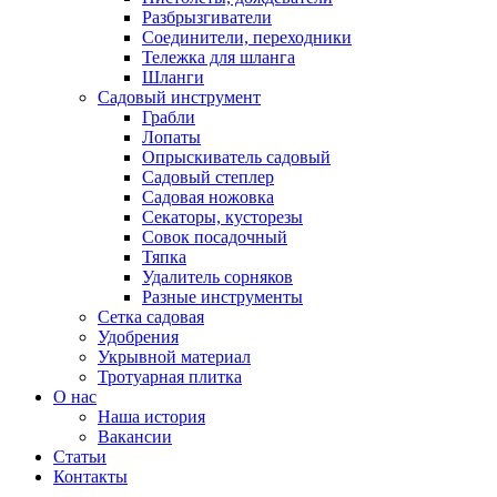
Разбрызгиватели
Соединители, переходники
Тележка для шланга
Шланги
Садовый инструмент
Грабли
Лопаты
Опрыскиватель садовый
Садовый степлер
Садовая ножовка
Секаторы, кусторезы
Совок посадочный
Тяпка
Удалитель сорняков
Разные инструменты
Сетка садовая
Удобрения
Укрывной материал
Тротуарная плитка
О нас
Наша история
Вакансии
Статьи
Контакты