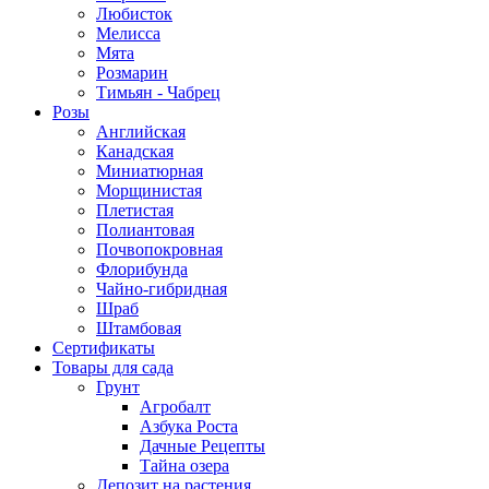
Любисток
Мелисса
Мята
Розмарин
Тимьян - Чабрец
Розы
Английская
Канадская
Миниатюрная
Морщинистая
Плетистая
Полиантовая
Почвопокровная
Флорибунда
Чайно-гибридная
Шраб
Штамбовая
Сертификаты
Товары для сада
Грунт
Агробалт
Азбука Роста
Дачные Рецепты
Тайна озера
Депозит на растения