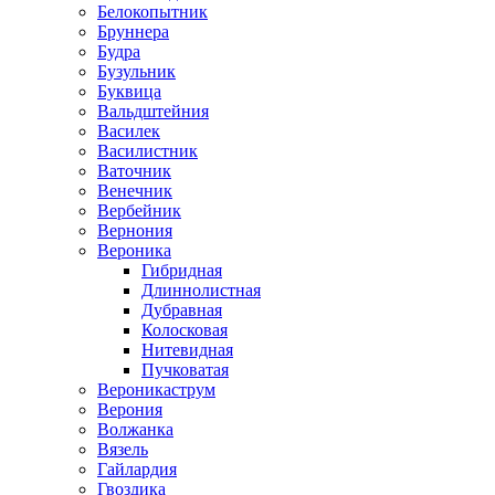
Белокопытник
Бруннера
Будра
Бузульник
Буквица
Вальдштейния
Василек
Василистник
Ваточник
Венечник
Вербейник
Вернония
Вероника
Гибридная
Длиннолистная
Дубравная
Колосковая
Нитевидная
Пучковатая
Вероникаструм
Верония
Волжанка
Вязель
Гайлардия
Гвоздика