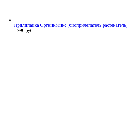
Прилипайка ОргникМикс (биоприлепатель-растекатель)
1 990
руб.