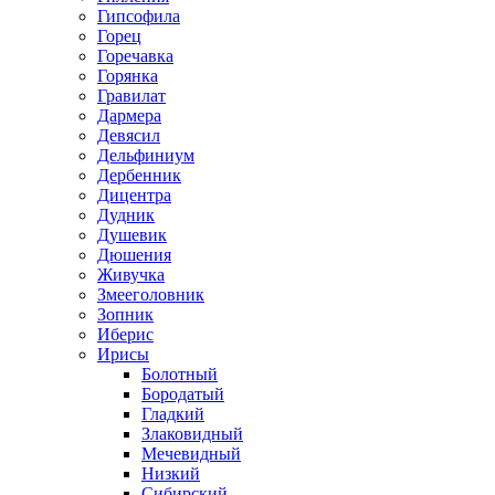
Гипсофила
Горец
Горечавка
Горянка
Гравилат
Дармера
Девясил
Дельфиниум
Дербенник
Дицентра
Дудник
Душевик
Дюшения
Живучка
Змееголовник
Зопник
Иберис
Ирисы
Болотный
Бородатый
Гладкий
Злаковидный
Мечевидный
Низкий
Сибирский