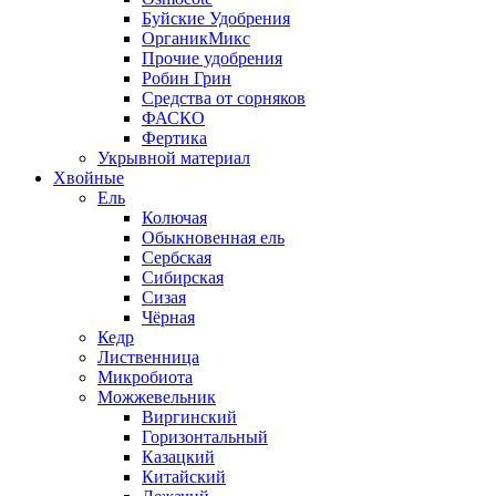
Буйские Удобрения
ОрганикМикс
Прочие удобрения
Робин Грин
Средства от сорняков
ФАСКО
Фертика
Укрывной материал
Хвойные
Ель
Колючая
Обыкновенная ель
Сербская
Сибирская
Сизая
Чёрная
Кедр
Лиственница
Микробиота
Можжевельник
Виргинский
Горизонтальный
Казацкий
Китайский