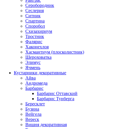
Райграс
Серобородник
Сеслерия
Ситник
Спартина
Споробол
Схизахириум
Тростник
Фалярис
Хаконехлоя
Хасмантиум (плосколистник)
Шероховатка
Элимус
Ячмень
Кустарники декоративные
Айва
Андромеда
Барбарис
Барбарис Оттавский
Барбарис Тунберга
Бересклет
Бузина
Вейгела
Вереск
Вишня декоративная