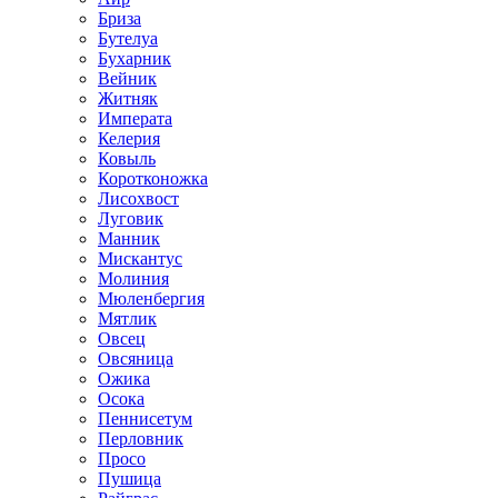
Бриза
Бутелуа
Бухарник
Вейник
Житняк
Императа
Келерия
Ковыль
Коротконожка
Лисохвост
Луговик
Манник
Мискантус
Молиния
Мюленбергия
Мятлик
Овсец
Овсяница
Ожика
Осока
Пеннисетум
Перловник
Просо
Пушица