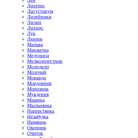
Лен
Лиатрис
Лигустикум
Лилейники
Лилии
Лихнис
Лук
Люпин
Мальва
Манжетка
Медуница
Мелколепестник
Молодило
Молочай
Монарда
Мордовник
Морозник
Мукдения
Мшанка
Мыльнянка
Наперстянка
Незабудка
Нивяник
Окопник
Очиток