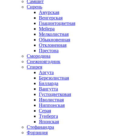
Самшит
Сирень
Амурская
Венгерская
Гиацинтоцветная
Мейера
Мелколистная
Обыкновенная
Отклоненная
Престона
Смородина
Снежноягодник
Спирея
Аргута
Березолистная
Билларда
Вангутта
Густоцветковая
Иволистная
Ниппонская
Серая
Тунберга
Японская
Стефанандра
Форзиция