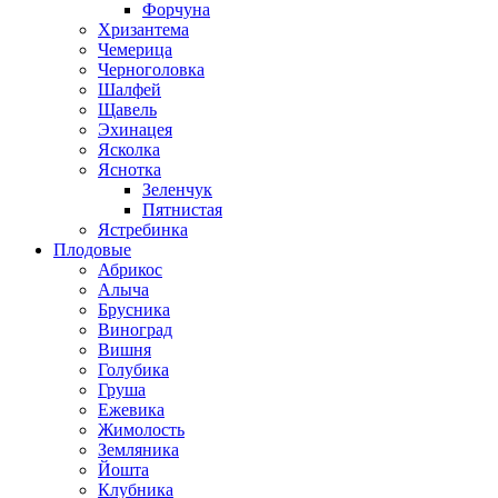
Форчуна
Хризантема
Чемерица
Черноголовка
Шалфей
Щавель
Эхинацея
Ясколка
Яснотка
Зеленчук
Пятнистая
Ястребинка
Плодовые
Абрикос
Алыча
Брусника
Виноград
Вишня
Голубика
Груша
Ежевика
Жимолость
Земляника
Йошта
Клубника