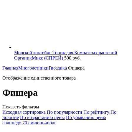
Морской коктейль Тоник для Комнатных растений
ОрганикМикс (СПРЕЙ)
500
руб.
Главная
Многолетники
Гвоздика
Фишера
Отображение единственного товара
Фишера
Показать фильтры
Исходная сортировка
По популярности
По рейтингу
По
новизне
По возрастанию цены
По убыванию цены
солнце
до 70 см
июнь-июль