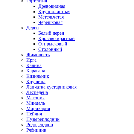
Гортензия
Древовидная
Крупнолистная
Метельчатая
Черешковая
Дерен
Белый дерен
Кроваво-красный
Отпрысковый
Столонный
Жимолость
Ирга
Калина
Карагана
Кизильник
Крушина
Лапчатка кустарниковая
Леспедеца
Магония
Миндаль
Мирикария
Нейлия
Пузыреплодник
Рододендрон
Рябинник