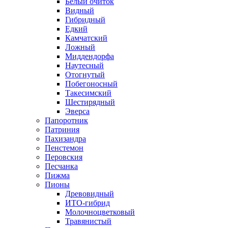
Белый очиток
Видный
Гибридный
Едкий
Камчатский
Ложный
Миддендорфа
Наутесный
Отогнутый
Побегоносный
Такесимский
Шестирядный
Эверса
Папоротник
Патриния
Пахизандра
Пенстемон
Перовския
Песчанка
Пижма
Пионы
Древовидный
ИТО-гибрид
Молочноцветковый
Травянистый