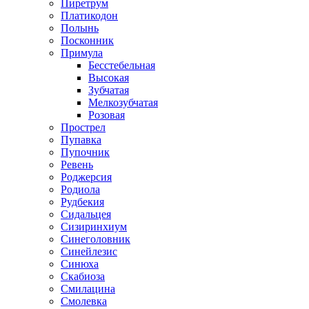
Пиретрум
Платикодон
Полынь
Посконник
Примула
Бесстебельная
Высокая
Зубчатая
Мелкозубчатая
Розовая
Прострел
Пупавка
Пупочник
Ревень
Роджерсия
Родиола
Рудбекия
Сидальцея
Сизиринхиум
Синеголовник
Синейлезис
Синюха
Скабиоза
Смилацина
Смолевка