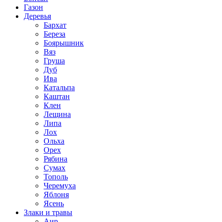
Газон
Деревья
Бархат
Береза
Боярышник
Вяз
Груша
Дуб
Ива
Катальпа
Каштан
Клен
Лещина
Липа
Лох
Ольха
Орех
Рябина
Сумах
Тополь
Черемуха
Яблоня
Ясень
Злаки и травы
Аир