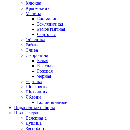
Клюква
Крыжовник
Малина
Ежемалина
Земляничная
Ремонтантная
Сортовая
Облепиха
Рябина
Слива
Смородина
Белая
Красная
Розовая
Черная
Черника
Шелковица
Шиповник
Яблони
Колоновидные
Подарочные наборы
Пряные травы
Валериана
Душица
Зверобой