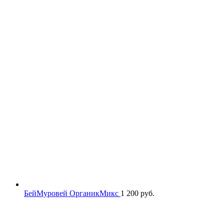
БейМуровей ОрганикМикс
1 200
руб.