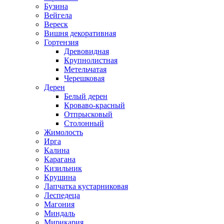
Бузина
Вейгела
Вереск
Вишня декоративная
Гортензия
Древовидная
Крупнолистная
Метельчатая
Черешковая
Дерен
Белый дерен
Кроваво-красный
Отпрысковый
Столонный
Жимолость
Ирга
Калина
Карагана
Кизильник
Крушина
Лапчатка кустарниковая
Леспедеца
Магония
Миндаль
Мирикария