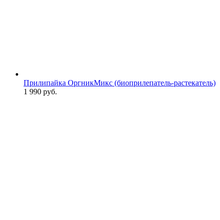
Прилипайка ОргникМикс (биоприлепатель-растекатель)
1 990
руб.