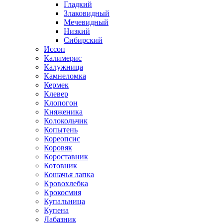
Гладкий
Злаковидный
Мечевидный
Низкий
Сибирский
Иссоп
Калимерис
Калужница
Камнеломка
Кермек
Клевер
Клопогон
Княженика
Колокольчик
Копытень
Кореопсис
Коровяк
Короставник
Котовник
Кошачья лапка
Кровохлебка
Крокосмия
Купальница
Купена
Лабазник