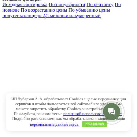
Исходная сортировка
По популярности
По рейтингу
По
новизне
По возрастанию цены
По убыванию цены
полутень
солнце
до 2,5 м
июнь-июль
умеренный
ИП Чубарков А. А. обрабатывает Cookies с целью персонализации
сервисов и чтобы пользоваться веб-сайтом было удобнее. Вы
можете запретить обработку Cookies в настройках браузера.
Пожалуйста, ознакомьтесь с
политикой использования Cookies
.
Подробно рассказываем, как мы обрабатываем и защищаем ваши
персональные данные здесь
.
принимаю