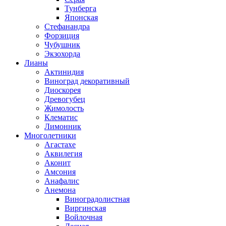
Тунберга
Японская
Стефанандра
Форзиция
Чубушник
Экзохорда
Лианы
Актинидия
Виноград декоративный
Диоскорея
Древогубец
Жимолость
Клематис
Лимонник
Многолетники
Агастахе
Аквилегия
Аконит
Амсония
Анафалис
Анемона
Виноградолистная
Виргинская
Войлочная