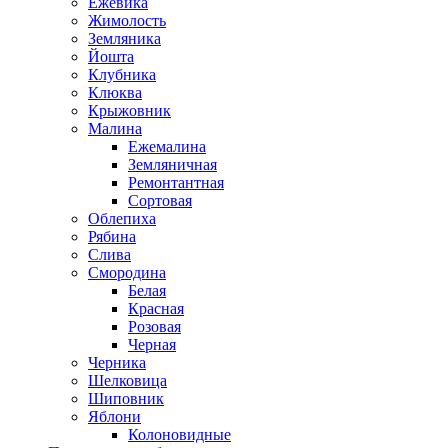
Ежевика
Жимолость
Земляника
Йошта
Клубника
Клюква
Крыжовник
Малина
Ежемалина
Земляничная
Ремонтантная
Сортовая
Облепиха
Рябина
Слива
Смородина
Белая
Красная
Розовая
Черная
Черника
Шелковица
Шиповник
Яблони
Колоновидные