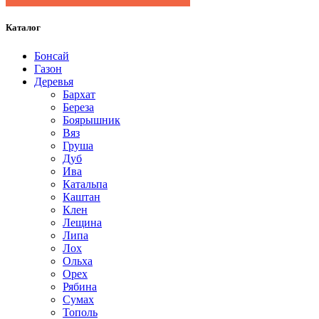
Каталог
Бонсай
Газон
Деревья
Бархат
Береза
Боярышник
Вяз
Груша
Дуб
Ива
Катальпа
Каштан
Клен
Лещина
Липа
Лох
Ольха
Орех
Рябина
Сумах
Тополь