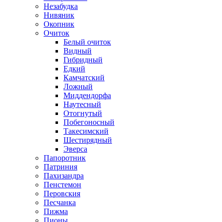
Незабудка
Нивяник
Окопник
Очиток
Белый очиток
Видный
Гибридный
Едкий
Камчатский
Ложный
Миддендорфа
Наутесный
Отогнутый
Побегоносный
Такесимский
Шестирядный
Эверса
Папоротник
Патриния
Пахизандра
Пенстемон
Перовския
Песчанка
Пижма
Пионы