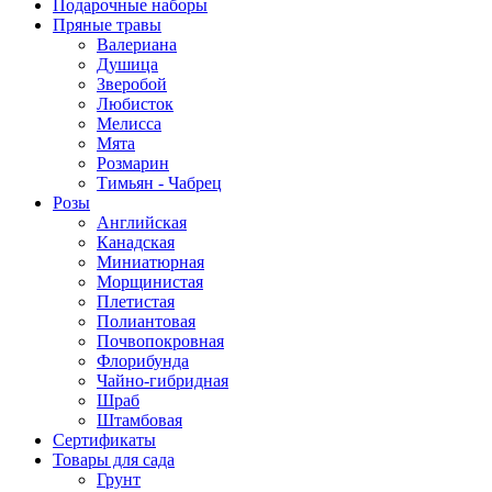
Подарочные наборы
Пряные травы
Валериана
Душица
Зверобой
Любисток
Мелисса
Мята
Розмарин
Тимьян - Чабрец
Розы
Английская
Канадская
Миниатюрная
Морщинистая
Плетистая
Полиантовая
Почвопокровная
Флорибунда
Чайно-гибридная
Шраб
Штамбовая
Сертификаты
Товары для сада
Грунт