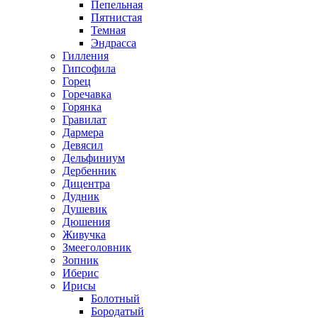
Пепельная
Пятнистая
Темная
Эндрасса
Гилления
Гипсофила
Горец
Горечавка
Горянка
Гравилат
Дармера
Девясил
Дельфиниум
Дербенник
Дицентра
Дудник
Душевик
Дюшения
Живучка
Змееголовник
Зопник
Иберис
Ирисы
Болотный
Бородатый