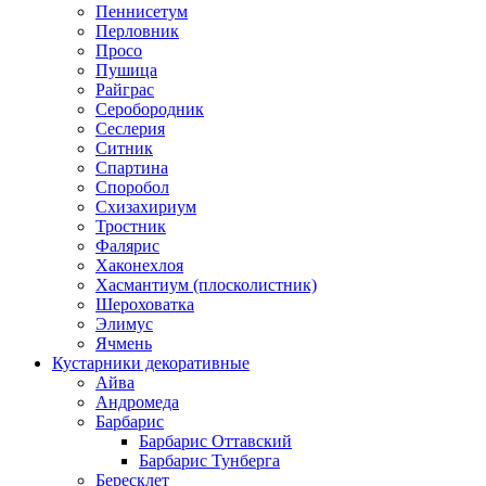
Пеннисетум
Перловник
Просо
Пушица
Райграс
Серобородник
Сеслерия
Ситник
Спартина
Споробол
Схизахириум
Тростник
Фалярис
Хаконехлоя
Хасмантиум (плосколистник)
Шероховатка
Элимус
Ячмень
Кустарники декоративные
Айва
Андромеда
Барбарис
Барбарис Оттавский
Барбарис Тунберга
Бересклет