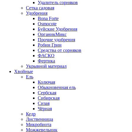
Удалитель сорняков
Сетка садовая
Удобрения
Bona Forte
Osmocote
Буйские Удобрения
ОрганикМикс
Прочие удобрения
Робин Грин
Средства от сорняков
ФАСКО
Фертика
Укрывной материал
Хвойные
Ель
Колючая
Обыкновенная ель
Сербская
Сибирская
Сизая
Чёрная
Кедр
Лиственница
Микробиота
Можжевельник