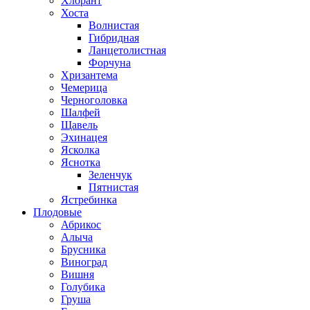
Хлорант
Хоста
Волнистая
Гибридная
Ланцетолистная
Форчуна
Хризантема
Чемерица
Черноголовка
Шалфей
Щавель
Эхинацея
Ясколка
Яснотка
Зеленчук
Пятнистая
Ястребинка
Плодовые
Абрикос
Алыча
Брусника
Виноград
Вишня
Голубика
Груша