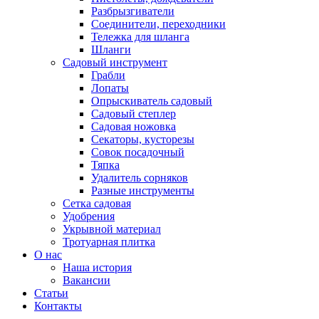
Разбрызгиватели
Соединители, переходники
Тележка для шланга
Шланги
Садовый инструмент
Грабли
Лопаты
Опрыскиватель садовый
Садовый степлер
Садовая ножовка
Секаторы, кусторезы
Совок посадочный
Тяпка
Удалитель сорняков
Разные инструменты
Сетка садовая
Удобрения
Укрывной материал
Тротуарная плитка
О нас
Наша история
Вакансии
Статьи
Контакты