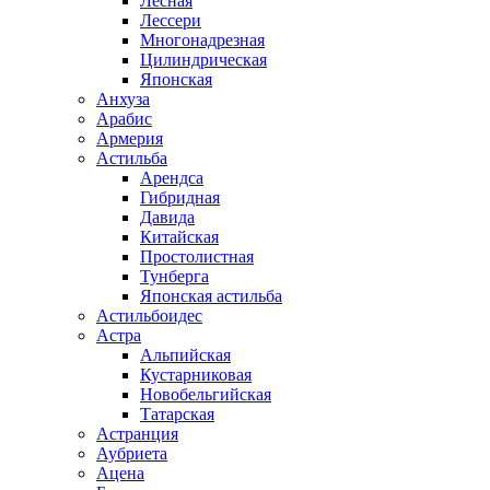
Лесная
Лессери
Многонадрезная
Цилиндрическая
Японская
Анхуза
Арабис
Армерия
Астильба
Арендса
Гибридная
Давида
Китайская
Простолистная
Тунберга
Японская астильба
Астильбоидес
Астра
Альпийская
Кустарниковая
Новобельгийская
Татарская
Астранция
Аубриета
Ацена