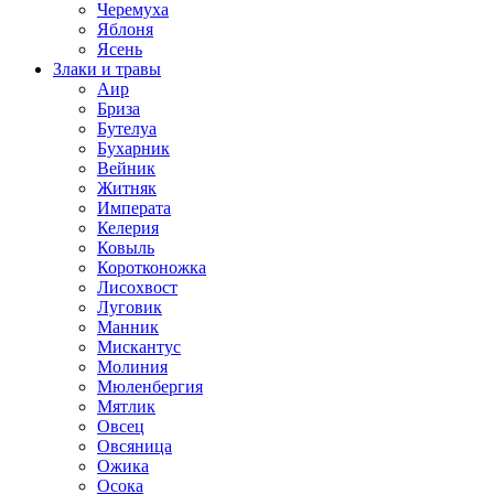
Черемуха
Яблоня
Ясень
Злаки и травы
Аир
Бриза
Бутелуа
Бухарник
Вейник
Житняк
Императа
Келерия
Ковыль
Коротконожка
Лисохвост
Луговик
Манник
Мискантус
Молиния
Мюленбергия
Мятлик
Овсец
Овсяница
Ожика
Осока