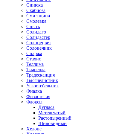
Синюха
Скабиоза
Смилацина
Смолевка
Сныть
Солидаго
Солидастер
Солнцецвет
Солонечник
Спаржа
Стахис
Теллима
Тиарелла
Традесканция
Тысячелистник
Углостебельник
Фиалка
Физостегия
Флоксы
Дугласа
Метельчатый
Растопыренный
Шиловидный
Хелоне