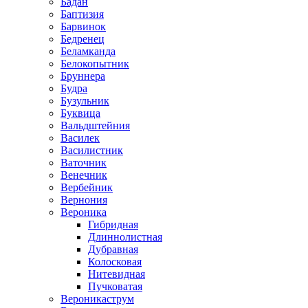
Бадан
Баптизия
Барвинок
Бедренец
Беламканда
Белокопытник
Бруннера
Будра
Бузульник
Буквица
Вальдштейния
Василек
Василистник
Ваточник
Венечник
Вербейник
Вернония
Вероника
Гибридная
Длиннолистная
Дубравная
Колосковая
Нитевидная
Пучковатая
Вероникаструм