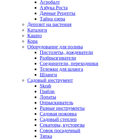
Агробалт
Азбука Роста
Дачные Рецепты
Тайна озера
Депозит на растения
Каталоги
Кашпо
Кора
Оборудование для полива
Пистолеты, дождеватели
Разбрызгиватели
Соединители, переходники
Тележки для шланга
Шланги
Садовый инструмент
Skrab
Грабли
Лопаты
Опрыскиватель
Разные инструменты
Садовая ножовка
Садовый степлер
Секаторы, кусторезы
Совок посадочный
Тяпка