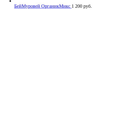
БейМуровей ОрганикМикс
1 200
руб.