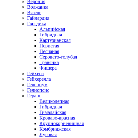
Верония
Волжанка
Вязель
Гайлардия
Гвоздика
Альпийская
Гибридная
Картузианская
Перистая
Песчаная
Серовато-голубая
Травянка
Фишера
Гейхера
Гейхерелла
Гелениум
Гелиопсис
Герань
Великолепная
Гибридная
Гималайская
Кроваво-красная
Крупнокорневищная
Кэмбриджская
Луговая