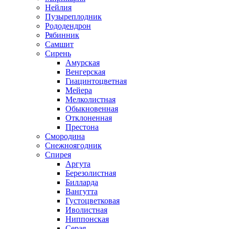
Нейлия
Пузыреплодник
Рододендрон
Рябинник
Самшит
Сирень
Амурская
Венгерская
Гиацинтоцветная
Мейера
Мелколистная
Обыкновенная
Отклоненная
Престона
Смородина
Снежноягодник
Спирея
Аргута
Березолистная
Билларда
Вангутта
Густоцветковая
Иволистная
Ниппонская
Серая