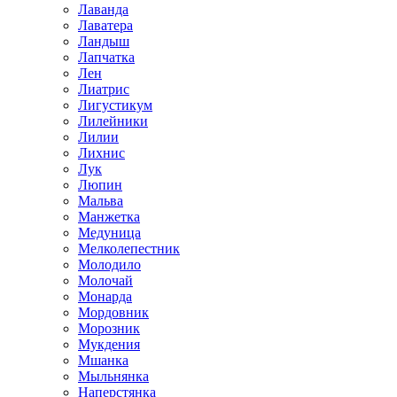
Лаванда
Лаватера
Ландыш
Лапчатка
Лен
Лиатрис
Лигустикум
Лилейники
Лилии
Лихнис
Лук
Люпин
Мальва
Манжетка
Медуница
Мелколепестник
Молодило
Молочай
Монарда
Мордовник
Морозник
Мукдения
Мшанка
Мыльнянка
Наперстянка