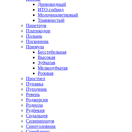
Древовидный
ИТО-гибрид
Молочноцветковый
Травянистый
Пиретрум
Платикодон
Полынь
Посконник
Примула
Бесстебельная
Высокая
Зубчатая
Мелкозубчатая
Розовая
Прострел
Пупавка
Пупочник
Ревень
Роджерсия
Родиола
Рудбекия
Сидальцея
Сизиринхиум
Синеголовник
Синейлезис