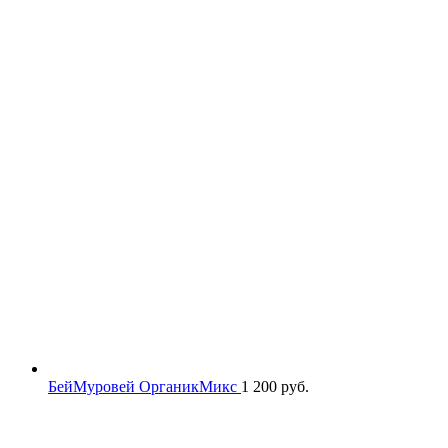
БейМуровей ОрганикМикс
1 200
руб.