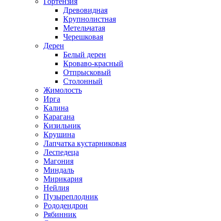
Гортензия
Древовидная
Крупнолистная
Метельчатая
Черешковая
Дерен
Белый дерен
Кроваво-красный
Отпрысковый
Столонный
Жимолость
Ирга
Калина
Карагана
Кизильник
Крушина
Лапчатка кустарниковая
Леспедеца
Магония
Миндаль
Мирикария
Нейлия
Пузыреплодник
Рододендрон
Рябинник