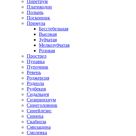
Пиретрум
Платикодон
Полынь
Посконник
Примула
Бесстебельная
Высокая
Зубчатая
Мелкозубчатая
Розовая
Прострел
Пупавка
Пупочник
Ревень
Роджерсия
Родиола
Рудбекия
Сидальцея
Сизиринхиум
Синеголовник
Синейлезис
Синюха
Скабиоза
Смилацина
Смолевка