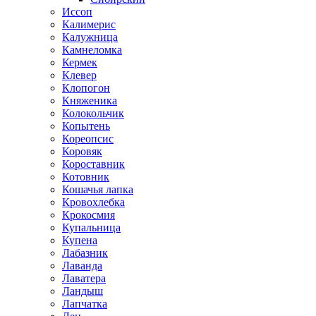
Иссоп
Калимерис
Калужница
Камнеломка
Кермек
Клевер
Клопогон
Княженика
Колокольчик
Копытень
Кореопсис
Коровяк
Короставник
Котовник
Кошачья лапка
Кровохлебка
Крокосмия
Купальница
Купена
Лабазник
Лаванда
Лаватера
Ландыш
Лапчатка