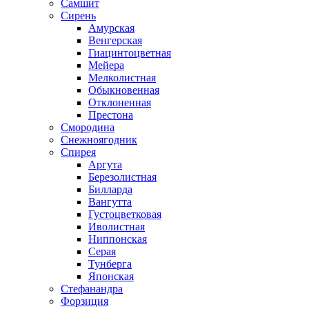
Самшит
Сирень
Амурская
Венгерская
Гиацинтоцветная
Мейера
Мелколистная
Обыкновенная
Отклоненная
Престона
Смородина
Снежноягодник
Спирея
Аргута
Березолистная
Билларда
Вангутта
Густоцветковая
Иволистная
Ниппонская
Серая
Тунберга
Японская
Стефанандра
Форзиция