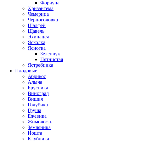
Форчуна
Хризантема
Чемерица
Черноголовка
Шалфей
Щавель
Эхинацея
Ясколка
Яснотка
Зеленчук
Пятнистая
Ястребинка
Плодовые
Абрикос
Алыча
Брусника
Виноград
Вишня
Голубика
Груша
Ежевика
Жимолость
Земляника
Йошта
Клубника