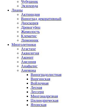
Чубушник
Экзохорда
Лианы
Актинидия
Виноград декоративный
Диоскорея
Древогубец
Жимолость
Клематис
Лимонник
Многолетники
Агастахе
Аквилегия
Аконит
Амсония
Анафалис
Анемона
Виноградолистная
Виргинская
Войлочная
Лесная
Лессери
Многонадрезная
Цилиндрическая
Японская