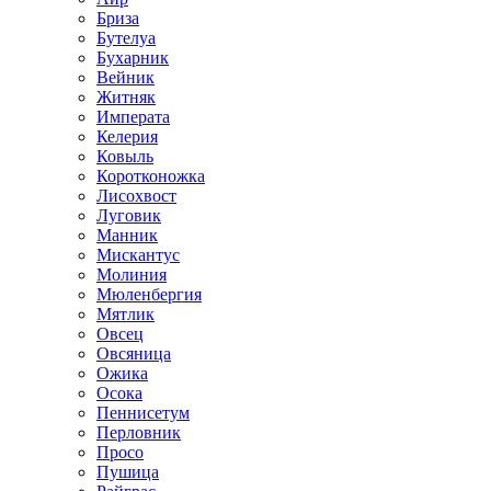
Бриза
Бутелуа
Бухарник
Вейник
Житняк
Императа
Келерия
Ковыль
Коротконожка
Лисохвост
Луговик
Манник
Мискантус
Молиния
Мюленбергия
Мятлик
Овсец
Овсяница
Ожика
Осока
Пеннисетум
Перловник
Просо
Пушица