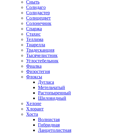
Сныть
Солидаго
Солидастер
Солнцецвет
Солонечник
Спаржа
Стахис
Теллима
Тиарелла
Традесканция
Тысячелистник
Углостебельник
Фиалка
Физостегия
Флоксы
Дугласа
Метельчатый
Растопыренный
Шиловидный
Хелоне
Хлорант
Хоста
Волнистая
Гибридная
Ланцетолистная