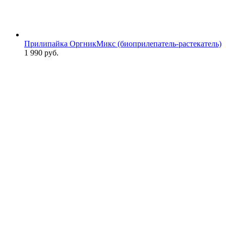
Прилипайка ОргникМикс (биоприлепатель-растекатель)
1 990
руб.