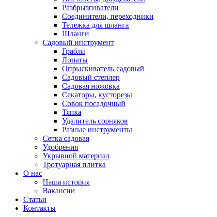
Разбрызгиватели
Соединители, переходники
Тележка для шланга
Шланги
Садовый инструмент
Грабли
Лопаты
Опрыскиватель садовый
Садовый степлер
Садовая ножовка
Секаторы, кусторезы
Совок посадочный
Тяпка
Удалитель сорняков
Разные инструменты
Сетка садовая
Удобрения
Укрывной материал
Тротуарная плитка
О нас
Наша история
Вакансии
Статьи
Контакты