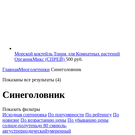
Морской коктейль Тоник для Комнатных растений
ОрганикМикс (СПРЕЙ)
500
руб.
Главная
Многолетники
Синеголовник
Показаны все результаты (4)
Синеголовник
Показать фильтры
Исходная сортировка
По популярности
По рейтингу
По
новизне
По возрастанию цены
По убыванию цены
солнце-полутень
до 80 см
июль-
август
периодический
умеренный