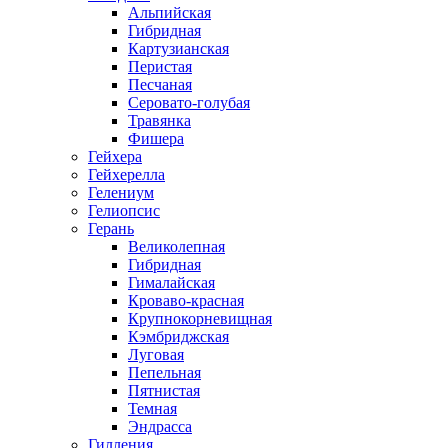
Альпийская
Гибридная
Картузианская
Перистая
Песчаная
Серовато-голубая
Травянка
Фишера
Гейхера
Гейхерелла
Гелениум
Гелиопсис
Герань
Великолепная
Гибридная
Гималайская
Кроваво-красная
Крупнокорневищная
Кэмбриджская
Луговая
Пепельная
Пятнистая
Темная
Эндрасса
Гилления