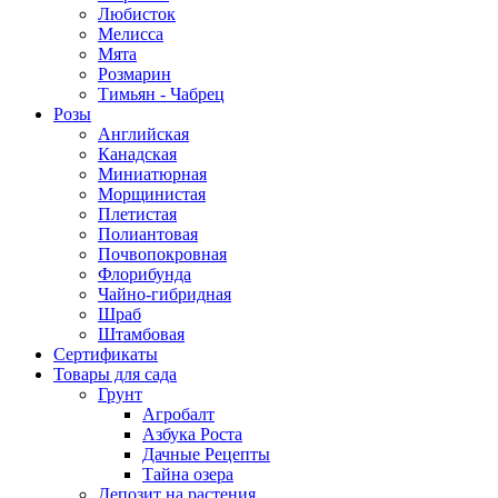
Любисток
Мелисса
Мята
Розмарин
Тимьян - Чабрец
Розы
Английская
Канадская
Миниатюрная
Морщинистая
Плетистая
Полиантовая
Почвопокровная
Флорибунда
Чайно-гибридная
Шраб
Штамбовая
Сертификаты
Товары для сада
Грунт
Агробалт
Азбука Роста
Дачные Рецепты
Тайна озера
Депозит на растения