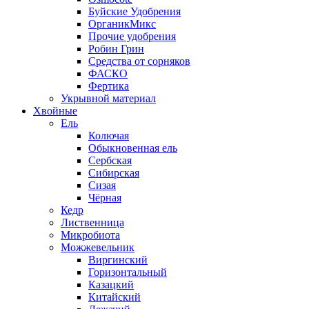
Буйские Удобрения
ОрганикМикс
Прочие удобрения
Робин Грин
Средства от сорняков
ФАСКО
Фертика
Укрывной материал
Хвойные
Ель
Колючая
Обыкновенная ель
Сербская
Сибирская
Сизая
Чёрная
Кедр
Лиственница
Микробиота
Можжевельник
Виргинский
Горизонтальный
Казацкий
Китайский