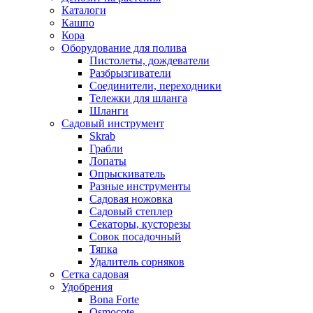
Каталоги
Кашпо
Кора
Оборудование для полива
Пистолеты, дождеватели
Разбрызгиватели
Соединители, переходники
Тележки для шланга
Шланги
Садовый инструмент
Skrab
Грабли
Лопаты
Опрыскиватель
Разные инструменты
Садовая ножовка
Садовый степлер
Секаторы, кусторезы
Совок посадочный
Тяпка
Удалитель сорняков
Сетка садовая
Удобрения
Bona Forte
Osmocote