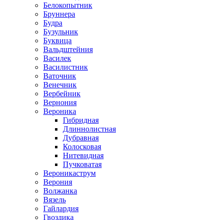
Белокопытник
Бруннера
Будра
Бузульник
Буквица
Вальдштейния
Василек
Василистник
Ваточник
Венечник
Вербейник
Вернония
Вероника
Гибридная
Длиннолистная
Дубравная
Колосковая
Нитевидная
Пучковатая
Вероникаструм
Верония
Волжанка
Вязель
Гайлардия
Гвоздика