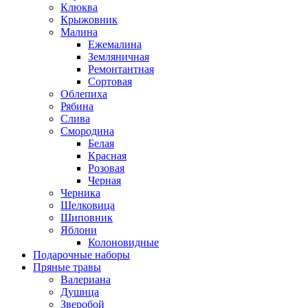
Клюква
Крыжовник
Малина
Ежемалина
Земляничная
Ремонтантная
Сортовая
Облепиха
Рябина
Слива
Смородина
Белая
Красная
Розовая
Черная
Черника
Шелковица
Шиповник
Яблони
Колоновидные
Подарочные наборы
Пряные травы
Валериана
Душица
Зверобой