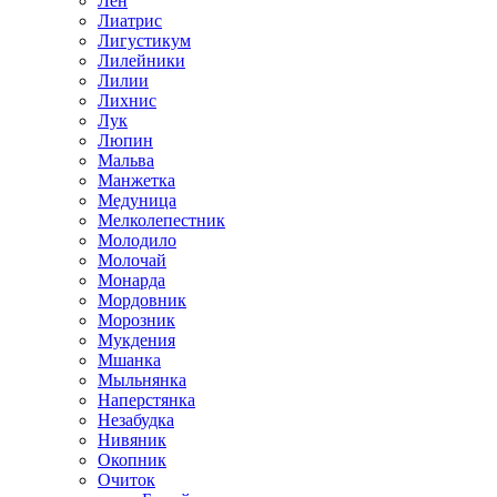
Лен
Лиатрис
Лигустикум
Лилейники
Лилии
Лихнис
Лук
Люпин
Мальва
Манжетка
Медуница
Мелколепестник
Молодило
Молочай
Монарда
Мордовник
Морозник
Мукдения
Мшанка
Мыльнянка
Наперстянка
Незабудка
Нивяник
Окопник
Очиток