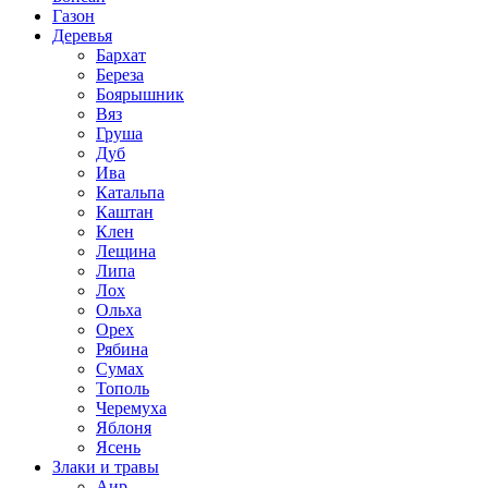
Газон
Деревья
Бархат
Береза
Боярышник
Вяз
Груша
Дуб
Ива
Катальпа
Каштан
Клен
Лещина
Липа
Лох
Ольха
Орех
Рябина
Сумах
Тополь
Черемуха
Яблоня
Ясень
Злаки и травы
Аир