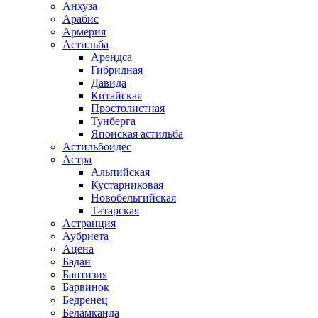
Анхуза
Арабис
Армерия
Астильба
Арендса
Гибридная
Давида
Китайская
Простолистная
Тунберга
Японская астильба
Астильбоидес
Астра
Альпийская
Кустарниковая
Новобельгийская
Татарская
Астранция
Аубриета
Ацена
Бадан
Баптизия
Барвинок
Бедренец
Беламканда