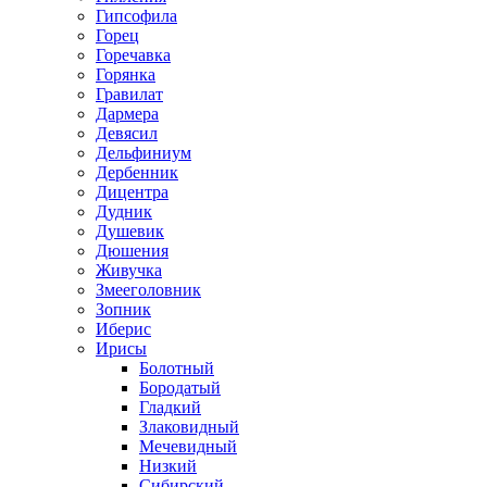
Гипсофила
Горец
Горечавка
Горянка
Гравилат
Дармера
Девясил
Дельфиниум
Дербенник
Дицентра
Дудник
Душевик
Дюшения
Живучка
Змееголовник
Зопник
Иберис
Ирисы
Болотный
Бородатый
Гладкий
Злаковидный
Мечевидный
Низкий
Сибирский