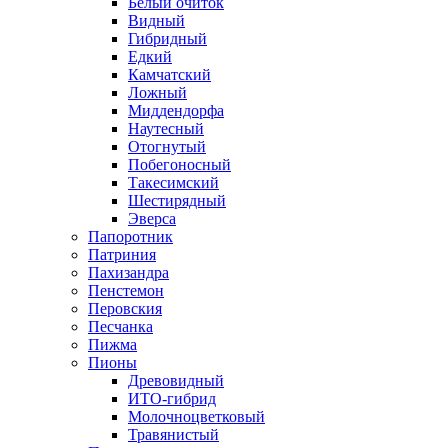
Белый очиток
Видный
Гибридный
Едкий
Камчатский
Ложный
Миддендорфа
Наутесный
Отогнутый
Побегоносный
Такесимский
Шестирядный
Эверса
Папоротник
Патриния
Пахизандра
Пенстемон
Перовския
Песчанка
Пижма
Пионы
Древовидный
ИТО-гибрид
Молочноцветковый
Травянистый