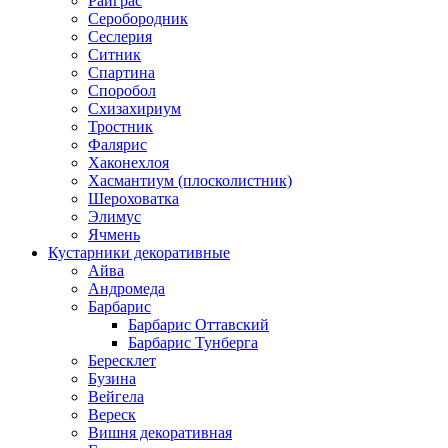
Райграс
Серобородник
Сеслерия
Ситник
Спартина
Споробол
Схизахириум
Тростник
Фалярис
Хаконехлоя
Хасмантиум (плосколистник)
Шероховатка
Элимус
Ячмень
Кустарники декоративные
Айва
Андромеда
Барбарис
Барбарис Оттавский
Барбарис Тунберга
Бересклет
Бузина
Вейгела
Вереск
Вишня декоративная