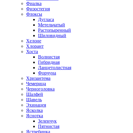
Фиалка
Физостегия
Флоксы
Дугласа
Метельчатый
Растопыренный
Шиловидный
Хелоне
Хлорант
Хоста
Волнистая
Гибридная
Ланцетолистная
Форчуна
Хризантема
Чемерица
Черноголовка
Шалфей
Щавель
Эхинацея
Ясколка
Яснотка
Зеленчук
Пятнистая
Ястребинка