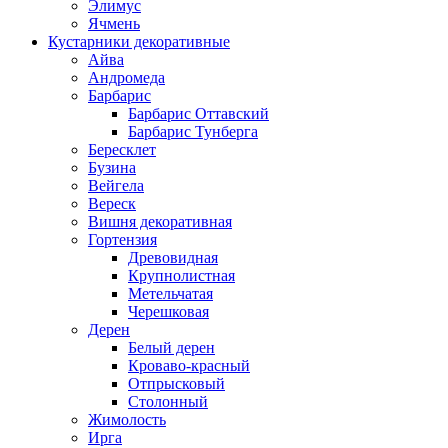
Элимус
Ячмень
Кустарники декоративные
Айва
Андромеда
Барбарис
Барбарис Оттавский
Барбарис Тунберга
Бересклет
Бузина
Вейгела
Вереск
Вишня декоративная
Гортензия
Древовидная
Крупнолистная
Метельчатая
Черешковая
Дерен
Белый дерен
Кроваво-красный
Отпрысковый
Столонный
Жимолость
Ирга