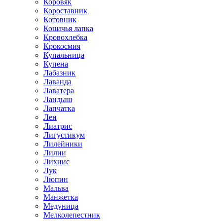
Коровяк
Короставник
Котовник
Кошачья лапка
Кровохлебка
Крокосмия
Купальница
Купена
Лабазник
Лаванда
Лаватера
Ландыш
Лапчатка
Лен
Лиатрис
Лигустикум
Лилейники
Лилии
Лихнис
Лук
Люпин
Мальва
Манжетка
Медуница
Мелколепестник