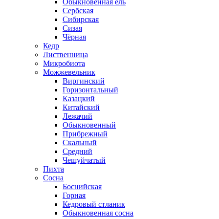
Обыкновенная ель
Сербская
Сибирская
Сизая
Чёрная
Кедр
Лиственница
Микробиота
Можжевельник
Виргинский
Горизонтальный
Казацкий
Китайский
Лежачий
Обыкновенный
Прибрежный
Скальный
Средний
Чешуйчатый
Пихта
Сосна
Боснийская
Горная
Кедровый стланик
Обыкновенная сосна