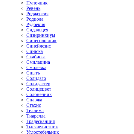
Пупочник
Ревень
Роджерсия
Родиола
Рудбекия
Сидальцея
Сизиринхиум
Синеголовник
Синейлезис
Синюха
Скабиоза
Смилацина
Смолевка
Сныть
Солидаго
Солидастер
Солнцецвет
Солонечник
Спаржа
Стахис
Теллима
Тиарелла
Традесканция
Тысячелистник
Углостебельник