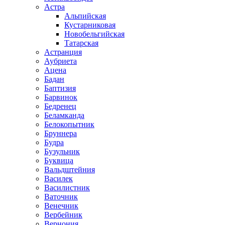
Астра
Альпийская
Кустарниковая
Новобельгийская
Татарская
Астранция
Аубриета
Ацена
Бадан
Баптизия
Барвинок
Бедренец
Беламканда
Белокопытник
Бруннера
Будра
Бузульник
Буквица
Вальдштейния
Василек
Василистник
Ваточник
Венечник
Вербейник
Вернония