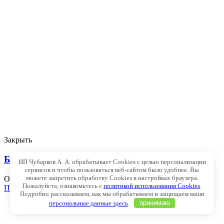
Закрыть
Баптизия южная
ИП Чубарков А. А. обрабатывает Cookies с целью персонализации
сервисов и чтобы пользоваться веб-сайтом было удобнее. Вы
можете запретить обработку Cookies в настройках браузера.
Оценка
0
из 5
Пожалуйста, ознакомьтесь с
политикой использования Cookies
.
Подробнее
Подробно рассказываем, как мы обрабатываем и защищаем ваши
персональные данные здесь
.
принимаю