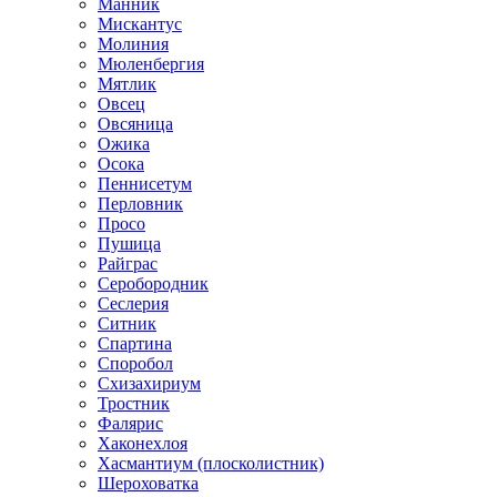
Манник
Мискантус
Молиния
Мюленбергия
Мятлик
Овсец
Овсяница
Ожика
Осока
Пеннисетум
Перловник
Просо
Пушица
Райграс
Серобородник
Сеслерия
Ситник
Спартина
Споробол
Схизахириум
Тростник
Фалярис
Хаконехлоя
Хасмантиум (плосколистник)
Шероховатка