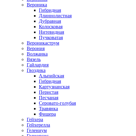
Вероника
Гибридная
Длиннолистная
Дубравная
Колосковая
Нитевидная
Пучковатая
Вероникаструм
Верония
Волжанка
Вязель
Гайлардия
Гвоздика
Альпийская
Гибридная
Картузианская
Перистая
Песчаная
Серовато-голубая
Травянка
Фишера
Гейхера
Гейхерелла
Гелениум
Гелиопсис