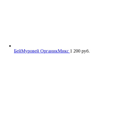
БейМуровей ОрганикМикс
1 200
руб.