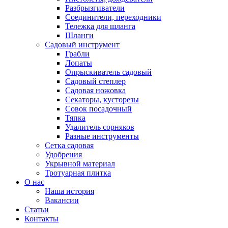
Разбрызгиватели
Соединители, переходники
Тележка для шланга
Шланги
Садовый инструмент
Грабли
Лопаты
Опрыскиватель садовый
Садовый степлер
Садовая ножовка
Секаторы, кусторезы
Совок посадочный
Тяпка
Удалитель сорняков
Разные инструменты
Сетка садовая
Удобрения
Укрывной материал
Тротуарная плитка
О нас
Наша история
Вакансии
Статьи
Контакты