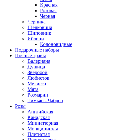
Красная
Розовая
Черная
Черника
Шелковица
Шиповник
Яблони
Колоновидные
Подарочные наборы
Пряные травы
Валериана
Душица
Зверобой
Любисток
Мелисса
Мята
Розмарин
Тимьян - Чабрец
Розы
Английская
Канадская
Миниатюрная
Морщинистая
Плетистая
Полиантовая