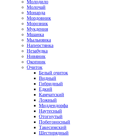
Молодило
Молочай
Монарда
Мордовник
Морозник
Мукдения
Мшанка
Мыльнянка
Наперстянка
Незабудка
Нивяник
Окопник
Очиток
Белый очиток
Видный
Гибридный
Едкий
Камчатский
Ложный
Миддендорфа
Наутесный
Отогнутый
Побегоносный
Такесимский
Шестирядный