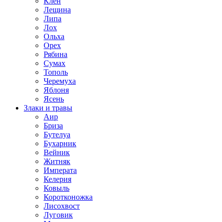
Клен
Лещина
Липа
Лох
Ольха
Орех
Рябина
Сумах
Тополь
Черемуха
Яблоня
Ясень
Злаки и травы
Аир
Бриза
Бутелуа
Бухарник
Вейник
Житняк
Императа
Келерия
Ковыль
Коротконожка
Лисохвост
Луговик