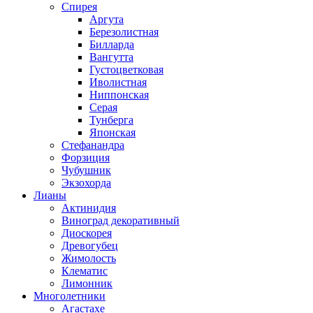
Спирея
Аргута
Березолистная
Билларда
Вангутта
Густоцветковая
Иволистная
Ниппонская
Серая
Тунберга
Японская
Стефанандра
Форзиция
Чубушник
Экзохорда
Лианы
Актинидия
Виноград декоративный
Диоскорея
Древогубец
Жимолость
Клематис
Лимонник
Многолетники
Агастахе