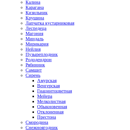
Калина
Карагана
Кизильник
Крушина
Лапчатка кустарниковая
Леспедеца
Магония
Миндаль
Мирикария
Нейлия
Пузыреплодник
Рододендрон
Рябинник
Самшит
Сирень
Амурская
Венгерская
Гиацинтоцветная
Мейера
Мелколистная
Обыкновенная
Отклоненная
Престона
Смородина
Снежноягодник