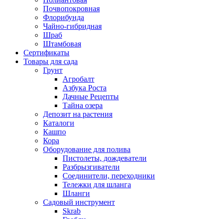
Почвопокровная
Флорибунда
Чайно-гибридная
Шраб
Штамбовая
Сертификаты
Товары для сада
Грунт
Агробалт
Азбука Роста
Дачные Рецепты
Тайна озера
Депозит на растения
Каталоги
Кашпо
Кора
Оборудование для полива
Пистолеты, дождеватели
Разбрызгиватели
Соединители, переходники
Тележки для шланга
Шланги
Садовый инструмент
Skrab