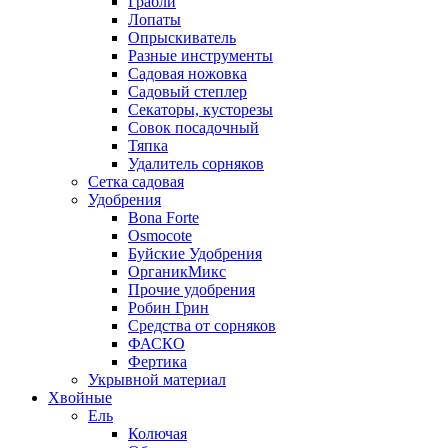
Грабли
Лопаты
Опрыскиватель
Разные инструменты
Садовая ножовка
Садовый степлер
Секаторы, кусторезы
Совок посадочный
Тяпка
Удалитель сорняков
Сетка садовая
Удобрения
Bona Forte
Osmocote
Буйские Удобрения
ОрганикМикс
Прочие удобрения
Робин Грин
Средства от сорняков
ФАСКО
Фертика
Укрывной материал
Хвойные
Ель
Колючая