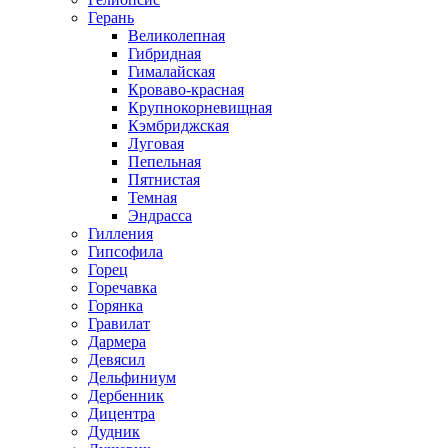
Герань
Великолепная
Гибридная
Гималайская
Кроваво-красная
Крупнокорневищная
Кэмбриджская
Луговая
Пепельная
Пятнистая
Темная
Эндрасса
Гилления
Гипсофила
Горец
Горечавка
Горянка
Гравилат
Дармера
Девясил
Дельфиниум
Дербенник
Дицентра
Дудник