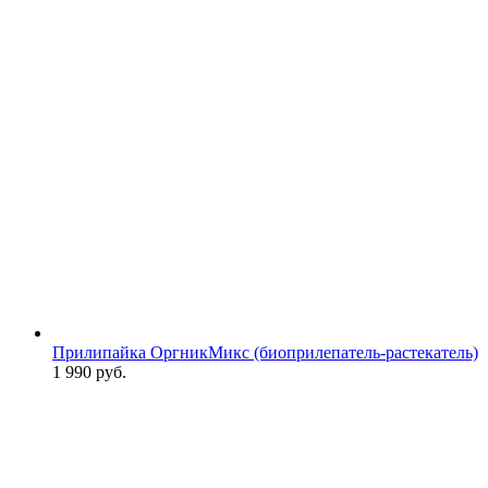
Прилипайка ОргникМикс (биоприлепатель-растекатель)
1 990
руб.