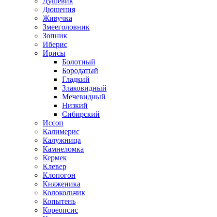
Душевик
Дюшения
Живучка
Змееголовник
Зопник
Иберис
Ирисы
Болотный
Бородатый
Гладкий
Злаковидный
Мечевидный
Низкий
Сибирский
Иссоп
Калимерис
Калужница
Камнеломка
Кермек
Клевер
Клопогон
Княженика
Колокольчик
Копытень
Кореопсис