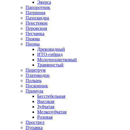
Эверса
Папоротник
Патриния
Пахизандра
Пенстемон
Перовския
Песчанка
Пижма
Пионы
Древовидный
ИТО-гибрид
Молочноцветковый
Травянистый
Пиретрум
Платикодон
Полынь
Посконник
Примула
Бесстебельная
Высокая
Зубчатая
Мелкозубчатая
Розовая
Прострел
Пупавка