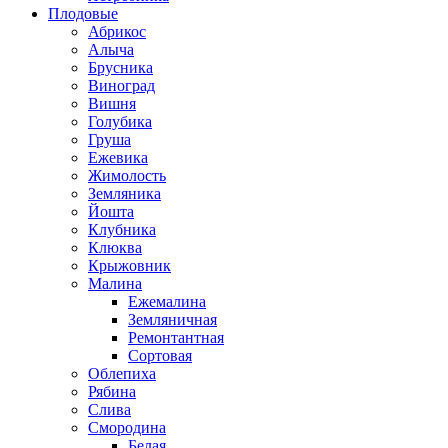
Плодовые
Абрикос
Алыча
Брусника
Виноград
Вишня
Голубика
Груша
Ежевика
Жимолость
Земляника
Йошта
Клубника
Клюква
Крыжовник
Малина
Ежемалина
Земляничная
Ремонтантная
Сортовая
Облепиха
Рябина
Слива
Смородина
Белая