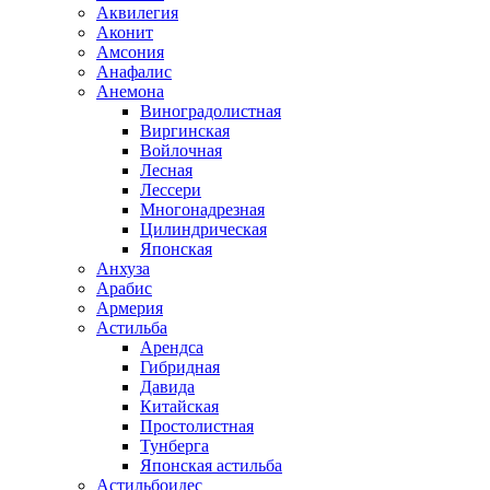
Аквилегия
Аконит
Амсония
Анафалис
Анемона
Виноградолистная
Виргинская
Войлочная
Лесная
Лессери
Многонадрезная
Цилиндрическая
Японская
Анхуза
Арабис
Армерия
Астильба
Арендса
Гибридная
Давида
Китайская
Простолистная
Тунберга
Японская астильба
Астильбоидес