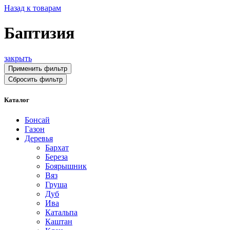
Назад к товарам
Баптизия
закрыть
Применить фильтр
Сбросить фильтр
Каталог
Бонсай
Газон
Деревья
Бархат
Береза
Боярышник
Вяз
Груша
Дуб
Ива
Катальпа
Каштан