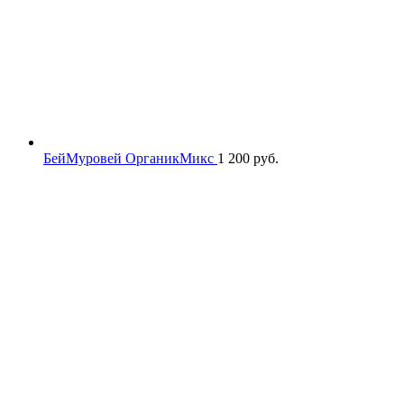
БейМуровей ОрганикМикс
1 200
руб.