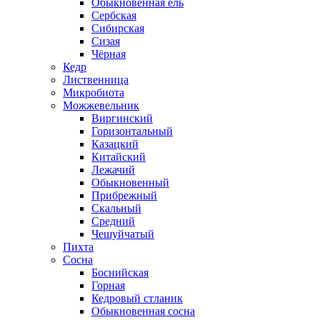
Обыкновенная ель
Сербская
Сибирская
Сизая
Чёрная
Кедр
Лиственница
Микробиота
Можжевельник
Виргинский
Горизонтальный
Казацкий
Китайский
Лежачий
Обыкновенный
Прибрежный
Скальный
Средний
Чешуйчатый
Пихта
Сосна
Боснийская
Горная
Кедровый стланик
Обыкновенная сосна