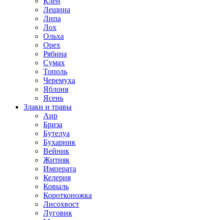
Клен
Лещина
Липа
Лох
Ольха
Орех
Рябина
Сумах
Тополь
Черемуха
Яблоня
Ясень
Злаки и травы
Аир
Бриза
Бутелуа
Бухарник
Вейник
Житняк
Императа
Келерия
Ковыль
Коротконожка
Лисохвост
Луговик