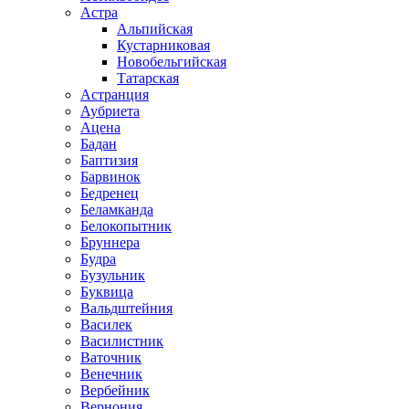
Астра
Альпийская
Кустарниковая
Новобельгийская
Татарская
Астранция
Аубриета
Ацена
Бадан
Баптизия
Барвинок
Бедренец
Беламканда
Белокопытник
Бруннера
Будра
Бузульник
Буквица
Вальдштейния
Василек
Василистник
Ваточник
Венечник
Вербейник
Вернония