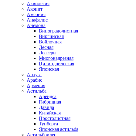
Аквилегия
Аконит
Амсония
Анафалис
Анемона
Виноградолистная
Виргинская
Войлочная
Лесная
Лессери
Многонадрезная
Цилиндрическая
Японская
Анхуза
Арабис
Армерия
Астильба
Арендса
Гибридная
Давида
Китайская
Простолистная
Тунберга
Японская астильба
Астильбоидес