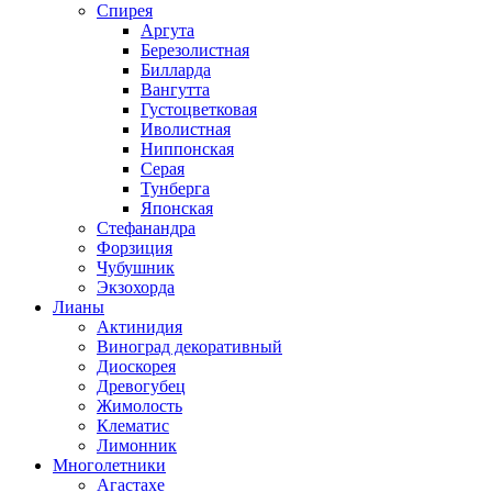
Спирея
Аргута
Березолистная
Билларда
Вангутта
Густоцветковая
Иволистная
Ниппонская
Серая
Тунберга
Японская
Стефанандра
Форзиция
Чубушник
Экзохорда
Лианы
Актинидия
Виноград декоративный
Диоскорея
Древогубец
Жимолость
Клематис
Лимонник
Многолетники
Агастахе