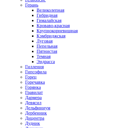
Герань
Великолепная
Гибридная
Гималайская
Кроваво-красная
Крупнокорневищная
Кэмбриджская
Луговая
Пепельная
Пятнистая
Темная
Эндрасса
Гилления
Гипсофила
Горец
Горечавка
Горянка
Гравилат
Дармера
Девясил
Дельфиниум
Дербенник
Дицентра
Дудник