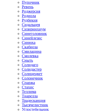
Пупочник
Ревень
Роджерсия
Родиола
Рудбекия
Сидальцея
Сизиринхиум
Синеголовник
Синейлезис
Синюха
Скабиоза
Смилацина
Смолевка
Сныть
Солидаго
Солидастер
Солнцецвет
Солонечник
Спаржа
Стахис
Теллима
Тиарелла
Традесканция
Тысячелистник
Углостебельник