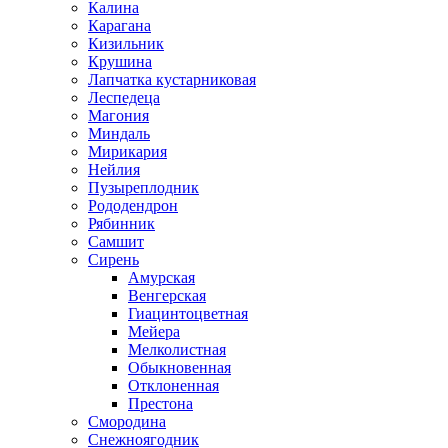
Калина
Карагана
Кизильник
Крушина
Лапчатка кустарниковая
Леспедеца
Магония
Миндаль
Мирикария
Нейлия
Пузыреплодник
Рододендрон
Рябинник
Самшит
Сирень
Амурская
Венгерская
Гиацинтоцветная
Мейера
Мелколистная
Обыкновенная
Отклоненная
Престона
Смородина
Снежноягодник