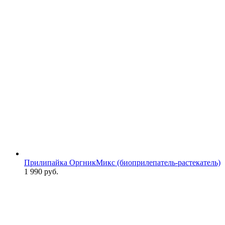
Прилипайка ОргникМикс (биоприлепатель-растекатель)
1 990
руб.