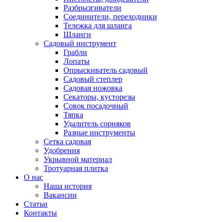
Разбрызгиватели
Соединители, переходники
Тележка для шланга
Шланги
Садовый инструмент
Грабли
Лопаты
Опрыскиватель садовый
Садовый степлер
Садовая ножовка
Секаторы, кусторезы
Совок посадочный
Тяпка
Удалитель сорняков
Разные инструменты
Сетка садовая
Удобрения
Укрывной материал
Тротуарная плитка
О нас
Наша история
Вакансии
Статьи
Контакты