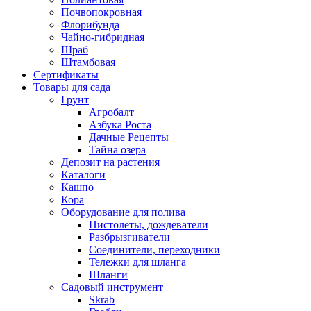
Почвопокровная
Флорибунда
Чайно-гибридная
Шраб
Штамбовая
Сертификаты
Товары для сада
Грунт
Агробалт
Азбука Роста
Дачные Рецепты
Тайна озера
Депозит на растения
Каталоги
Кашпо
Кора
Оборудование для полива
Пистолеты, дождеватели
Разбрызгиватели
Соединители, переходники
Тележки для шланга
Шланги
Садовый инструмент
Skrab