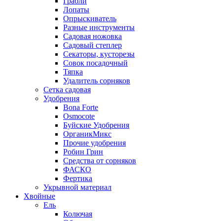
Грабли
Лопаты
Опрыскиватель
Разные инструменты
Садовая ножовка
Садовый степлер
Секаторы, кусторезы
Совок посадочный
Тяпка
Удалитель сорняков
Сетка садовая
Удобрения
Bona Forte
Osmocote
Буйские Удобрения
ОрганикМикс
Прочие удобрения
Робин Грин
Средства от сорняков
ФАСКО
Фертика
Укрывной материал
Хвойные
Ель
Колючая