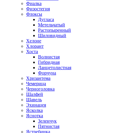
Фиалка
Физостегия
Флоксы
Дугласа
Метельчатый
Растопыренный
Шиловидный
Хелоне
Хлорант
Хоста
Волнистая
Гибридная
Ланцетолистная
Форчуна
Хризантема
Чемерица
Черноголовка
Шалфей
Щавель
Эхинацея
Ясколка
Яснотка
Зеленчук
Пятнистая
Ястребинка