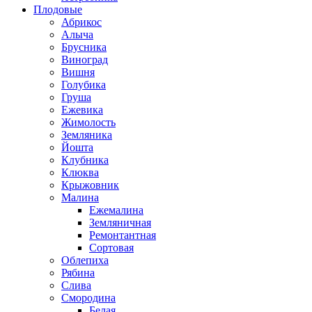
Плодовые
Абрикос
Алыча
Брусника
Виноград
Вишня
Голубика
Груша
Ежевика
Жимолость
Земляника
Йошта
Клубника
Клюква
Крыжовник
Малина
Ежемалина
Земляничная
Ремонтантная
Сортовая
Облепиха
Рябина
Слива
Смородина
Белая