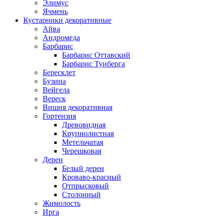
Элимус
Ячмень
Кустарники декоративные
Айва
Андромеда
Барбарис
Барбарис Оттавский
Барбарис Тунберга
Бересклет
Бузина
Вейгела
Вереск
Вишня декоративная
Гортензия
Древовидная
Крупнолистная
Метельчатая
Черешковая
Дерен
Белый дерен
Кроваво-красный
Отпрысковый
Столонный
Жимолость
Ирга