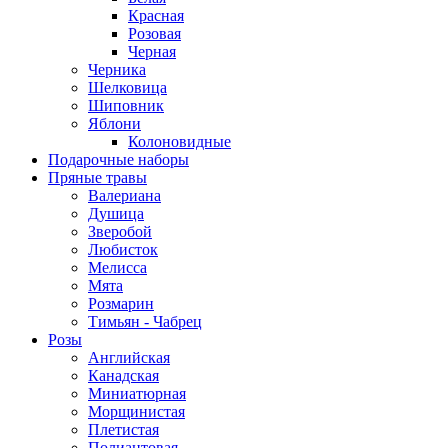
Красная
Розовая
Черная
Черника
Шелковица
Шиповник
Яблони
Колоновидные
Подарочные наборы
Пряные травы
Валериана
Душица
Зверобой
Любисток
Мелисса
Мята
Розмарин
Тимьян - Чабрец
Розы
Английская
Канадская
Миниатюрная
Морщинистая
Плетистая
Полиантовая