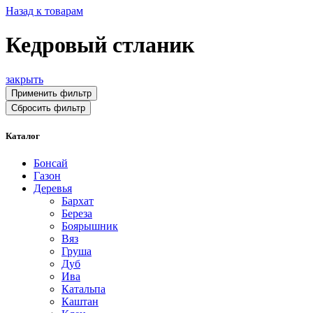
Назад к товарам
Кедровый стланик
закрыть
Применить фильтр
Сбросить фильтр
Каталог
Бонсай
Газон
Деревья
Бархат
Береза
Боярышник
Вяз
Груша
Дуб
Ива
Катальпа
Каштан