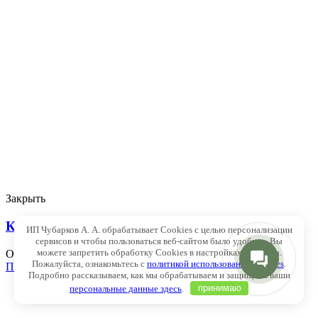
Закрыть
Кедровый стланик Glauca
ИП Чубарков А. А. обрабатывает Cookies с целью персонализации
сервисов и чтобы пользоваться веб-сайтом было удобнее. Вы
можете запретить обработку Cookies в настройках браузера.
Оценка
0
из 5
Пожалуйста, ознакомьтесь с
политикой использования Cookies
.
Подробнее
Подробно рассказываем, как мы обрабатываем и защищаем ваши
персональные данные здесь
.
принимаю