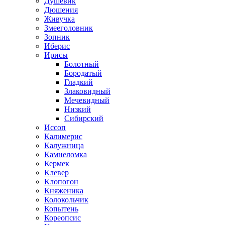
Душевик
Дюшения
Живучка
Змееголовник
Зопник
Иберис
Ирисы
Болотный
Бородатый
Гладкий
Злаковидный
Мечевидный
Низкий
Сибирский
Иссоп
Калимерис
Калужница
Камнеломка
Кермек
Клевер
Клопогон
Княженика
Колокольчик
Копытень
Кореопсис