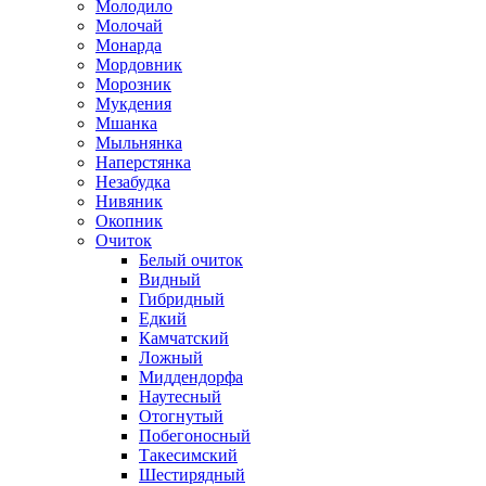
Молодило
Молочай
Монарда
Мордовник
Морозник
Мукдения
Мшанка
Мыльнянка
Наперстянка
Незабудка
Нивяник
Окопник
Очиток
Белый очиток
Видный
Гибридный
Едкий
Камчатский
Ложный
Миддендорфа
Наутесный
Отогнутый
Побегоносный
Такесимский
Шестирядный