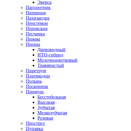
Эверса
Папоротник
Патриния
Пахизандра
Пенстемон
Перовския
Песчанка
Пижма
Пионы
Древовидный
ИТО-гибрид
Молочноцветковый
Травянистый
Пиретрум
Платикодон
Полынь
Посконник
Примула
Бесстебельная
Высокая
Зубчатая
Мелкозубчатая
Розовая
Прострел
Пупавка