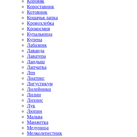
Коровяк
Короставник
Котовник
Кошачья лапка
Кровохлебка
Крокосмия
Купальница
Купена
Лабазник
Лаванда
Лаватера
Ландыш
Лапчатка
Лен
Лиатрис
Лигустикум
Лилейники
Лилии
Лихнис
Лук
Люпин
Мальва
Манжетка
Медуница
Мелколепестник