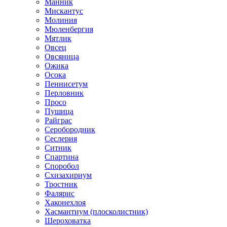
Манник
Мискантус
Молиния
Мюленбергия
Мятлик
Овсец
Овсяница
Ожика
Осока
Пеннисетум
Перловник
Просо
Пушица
Райграс
Серобородник
Сеслерия
Ситник
Спартина
Споробол
Схизахириум
Тростник
Фалярис
Хаконехлоя
Хасмантиум (плосколистник)
Шероховатка