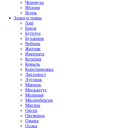
Черемуха
Яблоня
Ясень
Злаки и травы
Аир
Бриза
Бутелуа
Бухарник
Вейник
Житняк
Императа
Келерия
Ковыль
Коротконожка
Лисохвост
Луговик
Манник
Мискантус
Молиния
Мюленбергия
Мятлик
Овсец
Овсяница
Ожика
Осока