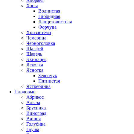
Хлорант
Хоста
Волнистая
Гибридная
Ланцетолистная
Форчуна
Хризантема
Чемерица
Черноголовка
Шалфей
Щавель
Эхинацея
Ясколка
Яснотка
Зеленчук
Пятнистая
Ястребинка
Плодовые
Абрикос
Алыча
Брусника
Виноград
Вишня
Голубика
Груша