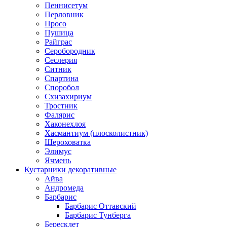
Пеннисетум
Перловник
Просо
Пушица
Райграс
Серобородник
Сеслерия
Ситник
Спартина
Споробол
Схизахириум
Тростник
Фалярис
Хаконехлоя
Хасмантиум (плосколистник)
Шероховатка
Элимус
Ячмень
Кустарники декоративные
Айва
Андромеда
Барбарис
Барбарис Оттавский
Барбарис Тунберга
Бересклет