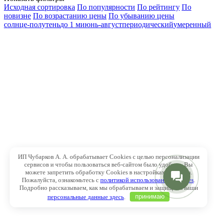
Исходная сортировка
По популярности
По рейтингу
По
новизне
По возрастанию цены
По убыванию цены
солнце-полутень
до 1 м
июнь-август
периодический
умеренный
ИП Чубарков А. А. обрабатывает Cookies с целью персонализации
сервисов и чтобы пользоваться веб-сайтом было удобнее. Вы
можете запретить обработку Cookies в настройках браузера.
Пожалуйста, ознакомьтесь с
политикой использования Cookies
.
Подробно рассказываем, как мы обрабатываем и защищаем ваши
персональные данные здесь
.
принимаю