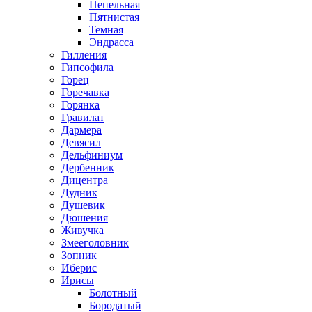
Пепельная
Пятнистая
Темная
Эндрасса
Гилления
Гипсофила
Горец
Горечавка
Горянка
Гравилат
Дармера
Девясил
Дельфиниум
Дербенник
Дицентра
Дудник
Душевик
Дюшения
Живучка
Змееголовник
Зопник
Иберис
Ирисы
Болотный
Бородатый