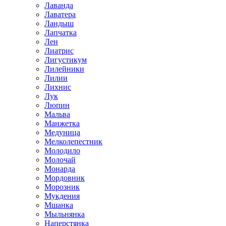
Лаванда
Лаватера
Ландыш
Лапчатка
Лен
Лиатрис
Лигустикум
Лилейники
Лилии
Лихнис
Лук
Люпин
Мальва
Манжетка
Медуница
Мелколепестник
Молодило
Молочай
Монарда
Мордовник
Морозник
Мукдения
Мшанка
Мыльнянка
Наперстянка