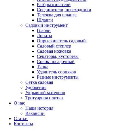
Разбрызгиватели
Соединители, переходники
Тележка для шланга
Шланги
Садовый инструмент
Грабли
Лопаты
Опрыскиватель садовый
Садовый степлер
Садовая ножовка
Секаторы, кусторезы
Совок посадочный
Тяпка
Удалитель сорняков
Разные инструменты
Сетка садовая
Удобрения
Укрывной материал
Тротуарная плитка
О нас
Наша история
Вакансии
Статьи
Контакты