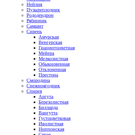
Нейлия
Пузыреплодник
Рододендрон
Рябинник
Самшит
Сирень
Амурская
Венгерская
Гиацинтоцветная
Мейера
Мелколистная
Обыкновенная
Отклоненная
Престона
Смородина
Снежноягодник
Спирея
Аргута
Березолистная
Билларда
Вангутта
Густоцветковая
Иволистная
Ниппонская
Серая