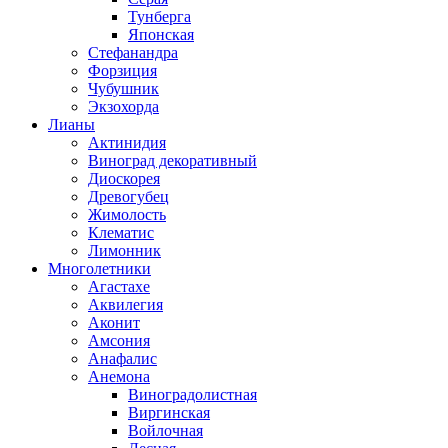
Тунберга
Японская
Стефанандра
Форзиция
Чубушник
Экзохорда
Лианы
Актинидия
Виноград декоративный
Диоскорея
Древогубец
Жимолость
Клематис
Лимонник
Многолетники
Агастахе
Аквилегия
Аконит
Амсония
Анафалис
Анемона
Виноградолистная
Виргинская
Войлочная