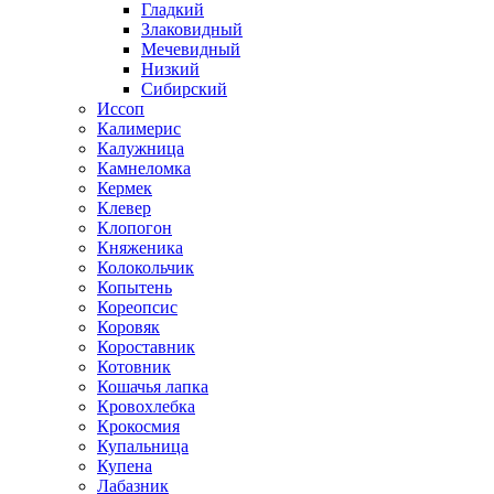
Гладкий
Злаковидный
Мечевидный
Низкий
Сибирский
Иссоп
Калимерис
Калужница
Камнеломка
Кермек
Клевер
Клопогон
Княженика
Колокольчик
Копытень
Кореопсис
Коровяк
Короставник
Котовник
Кошачья лапка
Кровохлебка
Крокосмия
Купальница
Купена
Лабазник