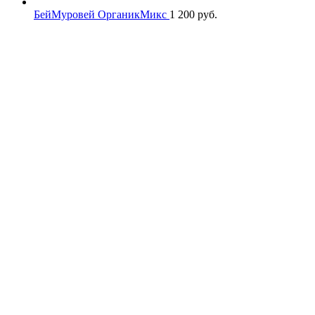
БейМуровей ОрганикМикс
1 200
руб.