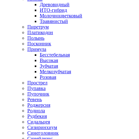
Древовидный
ИТО-гибрид
Молочноцветковый
Травянистый
Пиретрум
Платикодон
Полынь
Посконник
Примула
Бесстебельная
Высокая
Зубчатая
Мелкозубчатая
Розовая
Прострел
Пупавка
Пупочник
Ревень
Роджерсия
Родиола
Рудбекия
Сидальцея
Сизиринхиум
Синеголовник
Синейлезис