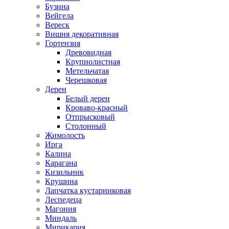
Бузина
Вейгела
Вереск
Вишня декоративная
Гортензия
Древовидная
Крупнолистная
Метельчатая
Черешковая
Дерен
Белый дерен
Кроваво-красный
Отпрысковый
Столонный
Жимолость
Ирга
Калина
Карагана
Кизильник
Крушина
Лапчатка кустарниковая
Леспедеца
Магония
Миндаль
Мирикария