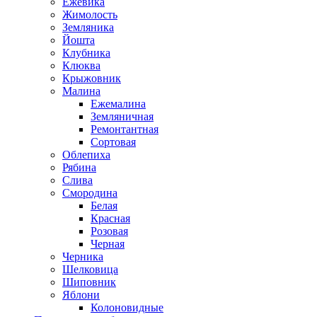
Ежевика
Жимолость
Земляника
Йошта
Клубника
Клюква
Крыжовник
Малина
Ежемалина
Земляничная
Ремонтантная
Сортовая
Облепиха
Рябина
Слива
Смородина
Белая
Красная
Розовая
Черная
Черника
Шелковица
Шиповник
Яблони
Колоновидные