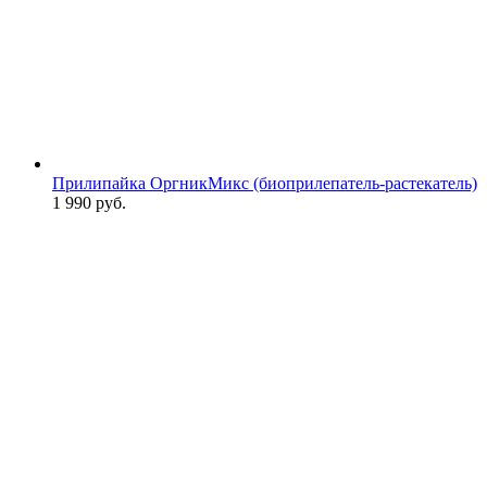
Прилипайка ОргникМикс (биоприлепатель-растекатель)
1 990
руб.