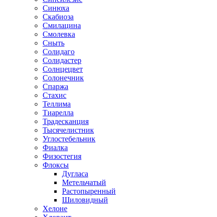
Синюха
Скабиоза
Смилацина
Смолевка
Сныть
Солидаго
Солидастер
Солнцецвет
Солонечник
Спаржа
Стахис
Теллима
Тиарелла
Традесканция
Тысячелистник
Углостебельник
Фиалка
Физостегия
Флоксы
Дугласа
Метельчатый
Растопыренный
Шиловидный
Хелоне