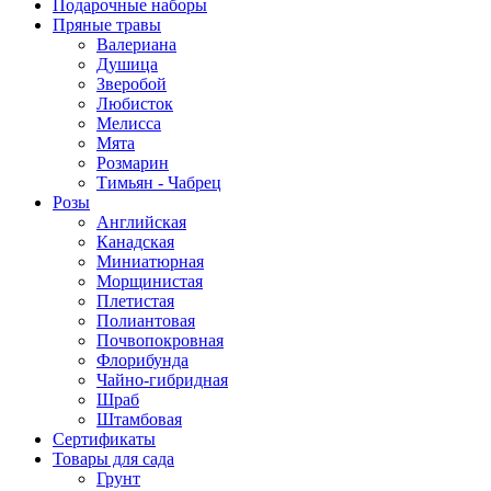
Подарочные наборы
Пряные травы
Валериана
Душица
Зверобой
Любисток
Мелисса
Мята
Розмарин
Тимьян - Чабрец
Розы
Английская
Канадская
Миниатюрная
Морщинистая
Плетистая
Полиантовая
Почвопокровная
Флорибунда
Чайно-гибридная
Шраб
Штамбовая
Сертификаты
Товары для сада
Грунт