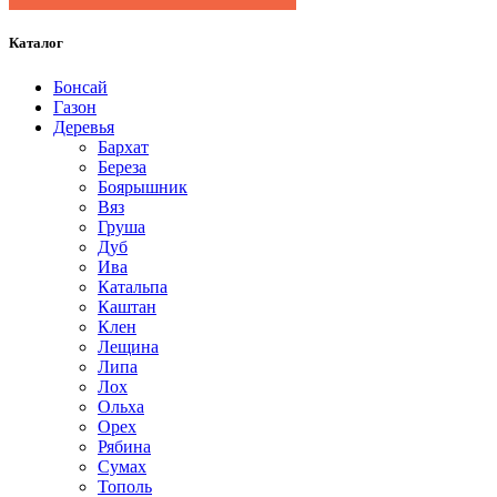
Каталог
Бонсай
Газон
Деревья
Бархат
Береза
Боярышник
Вяз
Груша
Дуб
Ива
Катальпа
Каштан
Клен
Лещина
Липа
Лох
Ольха
Орех
Рябина
Сумах
Тополь