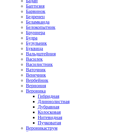
Бадан
Баптизия
Барвинок
Бедренец
Беламканда
Белокопытник
Бруннера
Будра
Бузульник
Буквица
Вальдштейния
Василек
Василистник
Ваточник
Венечник
Вербейник
Вернония
Вероника
Гибридная
Длиннолистная
Дубравная
Колосковая
Нитевидная
Пучковатая
Вероникаструм