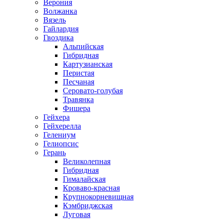
Верония
Волжанка
Вязель
Гайлардия
Гвоздика
Альпийская
Гибридная
Картузианская
Перистая
Песчаная
Серовато-голубая
Травянка
Фишера
Гейхера
Гейхерелла
Гелениум
Гелиопсис
Герань
Великолепная
Гибридная
Гималайская
Кроваво-красная
Крупнокорневищная
Кэмбриджская
Луговая