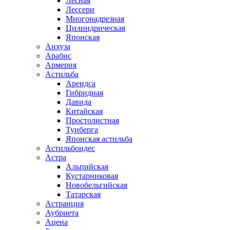
Лесная
Лессери
Многонадрезная
Цилиндрическая
Японская
Анхуза
Арабис
Армерия
Астильба
Арендса
Гибридная
Давида
Китайская
Простолистная
Тунберга
Японская астильба
Астильбоидес
Астра
Альпийская
Кустарниковая
Новобельгийская
Татарская
Астранция
Аубриета
Ацена