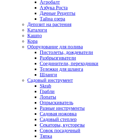
Агробалт
Азбука Роста
Дачные Рецепты
Тайна озера
Депозит на растения
Каталоги
Кашпо
Кора
Оборудование для полива
Пистолеты, дождеватели
Разбрызгиватели
Соединители, переходники
Тележки для шланга
Шланги
Садовый инструмент
Skrab
Грабли
Лопаты
Опрыскиватель
Разные инструменты
Садовая ножовка
Садовый степлер
Секаторы, кусторезы
Совок посадочный
Тяпка