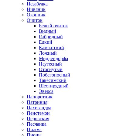
Незабудка
Нивяник
Окопник
Очиток
Белый очиток
Видный
Гибридный
Едкий
Камчатский
Ложный
Миддендорфа
Наутесный
Отогнутый
Побегоносный
Такесимский
Шестирядный
Эверса
Папоротник
Патриния
Пахизандра
Пенстемон
Перовския
Песчанка
Пижма
Пионы