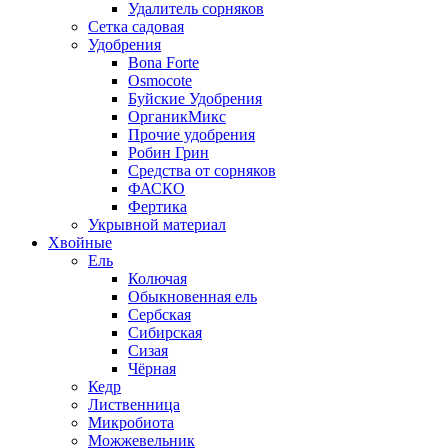
Удалитель сорняков
Сетка садовая
Удобрения
Bona Forte
Osmocote
Буйские Удобрения
ОрганикМикс
Прочие удобрения
Робин Грин
Средства от сорняков
ФАСКО
Фертика
Укрывной материал
Хвойные
Ель
Колючая
Обыкновенная ель
Сербская
Сибирская
Сизая
Чёрная
Кедр
Лиственница
Микробиота
Можжевельник