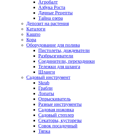
Агробалт
Азбука Роста
Дачные Рецепты
Тайна озера
Депозит на растения
Каталоги
Кашпо
Кора
Оборудование для полива
Пистолеты, дождеватели
Разбрызгиватели
Соединители, переходники
Тележки для шланга
Шланги
Садовый инструмент
Skrab
Грабли
Лопаты
Опрыскиватель
Разные инструменты
Садовая ножовка
Садовый степлер
Секаторы, кусторезы
Совок посадочный
Тяпка