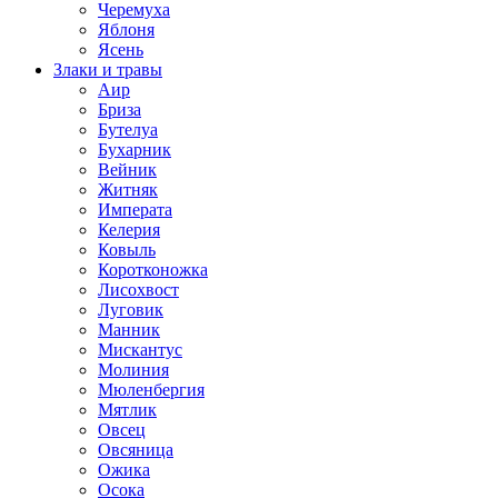
Черемуха
Яблоня
Ясень
Злаки и травы
Аир
Бриза
Бутелуа
Бухарник
Вейник
Житняк
Императа
Келерия
Ковыль
Коротконожка
Лисохвост
Луговик
Манник
Мискантус
Молиния
Мюленбергия
Мятлик
Овсец
Овсяница
Ожика
Осока