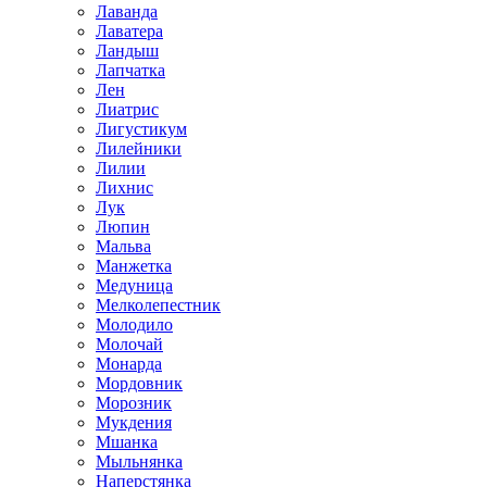
Лаванда
Лаватера
Ландыш
Лапчатка
Лен
Лиатрис
Лигустикум
Лилейники
Лилии
Лихнис
Лук
Люпин
Мальва
Манжетка
Медуница
Мелколепестник
Молодило
Молочай
Монарда
Мордовник
Морозник
Мукдения
Мшанка
Мыльнянка
Наперстянка