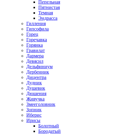
Пепельная
Пятнистая
Темная
Эндрасса
Гилления
Гипсофила
Горец
Горечавка
Горянка
Гравилат
Дармера
Девясил
Дельфиниум
Дербенник
Дицентра
Дудник
Душевик
Дюшения
Живучка
Змееголовник
Зопник
Иберис
Ирисы
Болотный
Бородатый