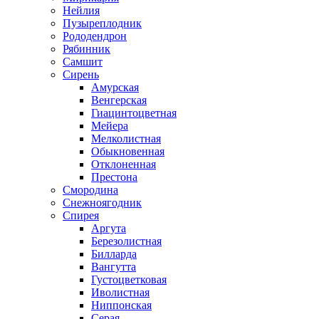
Нейлия
Пузыреплодник
Рододендрон
Рябинник
Самшит
Сирень
Амурская
Венгерская
Гиацинтоцветная
Мейера
Мелколистная
Обыкновенная
Отклоненная
Престона
Смородина
Снежноягодник
Спирея
Аргута
Березолистная
Билларда
Вангутта
Густоцветковая
Иволистная
Ниппонская
Серая