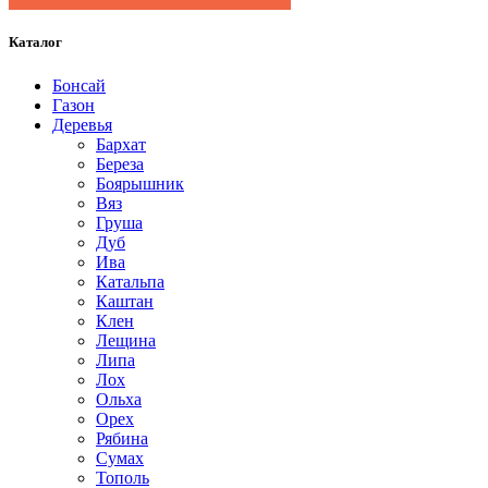
Каталог
Бонсай
Газон
Деревья
Бархат
Береза
Боярышник
Вяз
Груша
Дуб
Ива
Катальпа
Каштан
Клен
Лещина
Липа
Лох
Ольха
Орех
Рябина
Сумах
Тополь