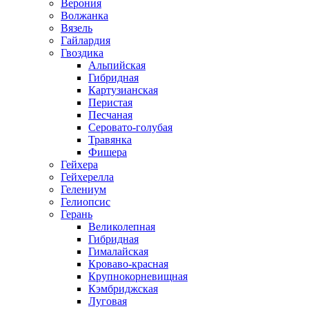
Верония
Волжанка
Вязель
Гайлардия
Гвоздика
Альпийская
Гибридная
Картузианская
Перистая
Песчаная
Серовато-голубая
Травянка
Фишера
Гейхера
Гейхерелла
Гелениум
Гелиопсис
Герань
Великолепная
Гибридная
Гималайская
Кроваво-красная
Крупнокорневищная
Кэмбриджская
Луговая