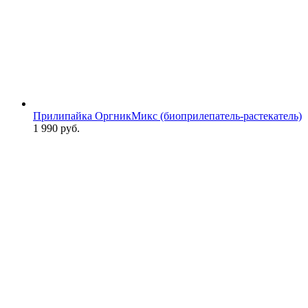
Прилипайка ОргникМикс (биоприлепатель-растекатель)
1 990
руб.