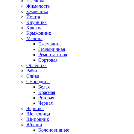
Ежевика
Жимолость
Земляника
Йошта
Клубника
Клюква
Крыжовник
Малина
Ежемалина
Земляничная
Ремонтантная
Сортовая
Облепиха
Рябина
Слива
Смородина
Белая
Красная
Розовая
Черная
Черника
Шелковица
Шиповник
Яблони
Колоновидные