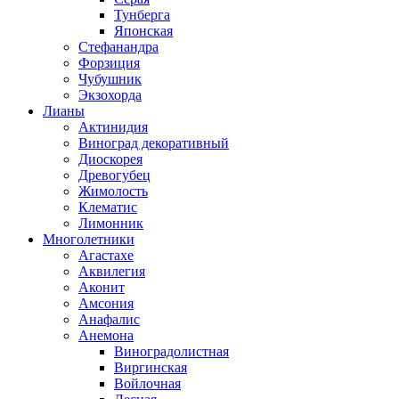
Тунберга
Японская
Стефанандра
Форзиция
Чубушник
Экзохорда
Лианы
Актинидия
Виноград декоративный
Диоскорея
Древогубец
Жимолость
Клематис
Лимонник
Многолетники
Агастахе
Аквилегия
Аконит
Амсония
Анафалис
Анемона
Виноградолистная
Виргинская
Войлочная