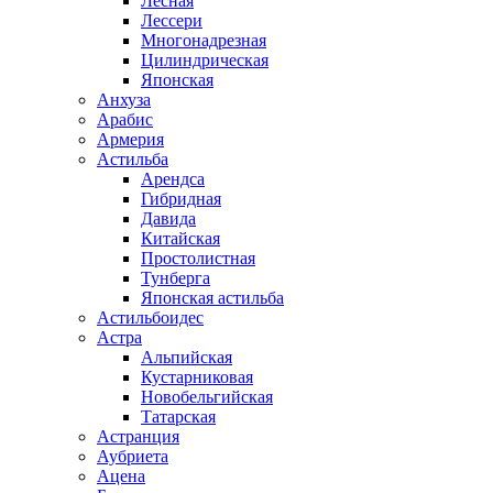
Лесная
Лессери
Многонадрезная
Цилиндрическая
Японская
Анхуза
Арабис
Армерия
Астильба
Арендса
Гибридная
Давида
Китайская
Простолистная
Тунберга
Японская астильба
Астильбоидес
Астра
Альпийская
Кустарниковая
Новобельгийская
Татарская
Астранция
Аубриета
Ацена