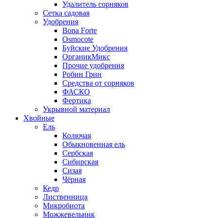
Удалитель сорняков
Сетка садовая
Удобрения
Bona Forte
Osmocote
Буйские Удобрения
ОрганикМикс
Прочие удобрения
Робин Грин
Средства от сорняков
ФАСКО
Фертика
Укрывной материал
Хвойные
Ель
Колючая
Обыкновенная ель
Сербская
Сибирская
Сизая
Чёрная
Кедр
Лиственница
Микробиота
Можжевельник