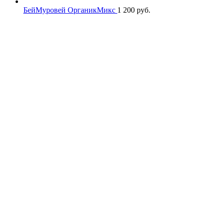
БейМуровей ОрганикМикс
1 200
руб.