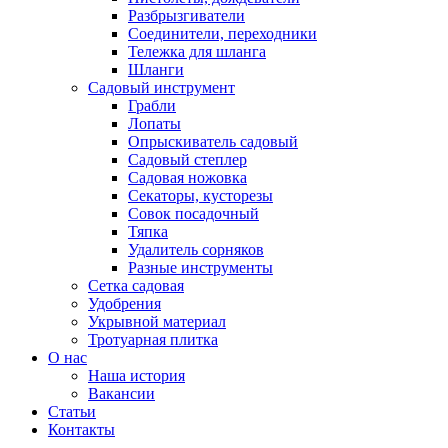
Разбрызгиватели
Соединители, переходники
Тележка для шланга
Шланги
Садовый инструмент
Грабли
Лопаты
Опрыскиватель садовый
Садовый степлер
Садовая ножовка
Секаторы, кусторезы
Совок посадочный
Тяпка
Удалитель сорняков
Разные инструменты
Сетка садовая
Удобрения
Укрывной материал
Тротуарная плитка
О нас
Наша история
Вакансии
Статьи
Контакты