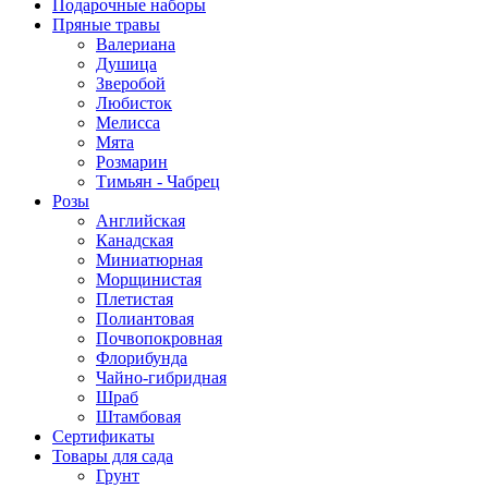
Подарочные наборы
Пряные травы
Валериана
Душица
Зверобой
Любисток
Мелисса
Мята
Розмарин
Тимьян - Чабрец
Розы
Английская
Канадская
Миниатюрная
Морщинистая
Плетистая
Полиантовая
Почвопокровная
Флорибунда
Чайно-гибридная
Шраб
Штамбовая
Сертификаты
Товары для сада
Грунт