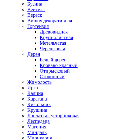
Бузина
Вейгела
Вереск
Вишня декоративная
Гортензия
Древовидная
Крупнолистная
Метельчатая
Черешковая
Дерен
Белый дерен
Кроваво-красный
Отпрысковый
Столонный
Жимолость
Ирга
Калина
Карагана
Кизильник
Крушина
Лапчатка кустарниковая
Леспедеца
Магония
Миндаль
Мирикария