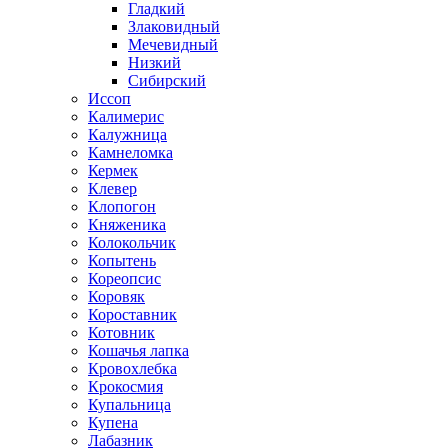
Гладкий
Злаковидный
Мечевидный
Низкий
Сибирский
Иссоп
Калимерис
Калужница
Камнеломка
Кермек
Клевер
Клопогон
Княженика
Колокольчик
Копытень
Кореопсис
Коровяк
Короставник
Котовник
Кошачья лапка
Кровохлебка
Крокосмия
Купальница
Купена
Лабазник