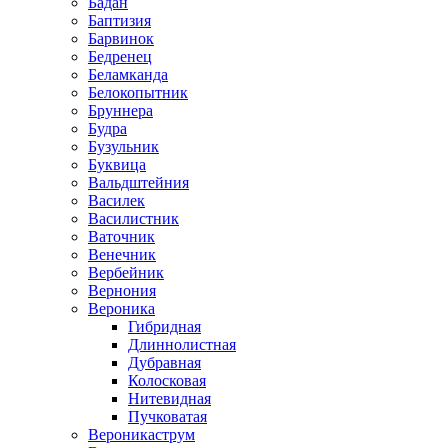
Бадан
Баптизия
Барвинок
Бедренец
Беламканда
Белокопытник
Бруннера
Будра
Бузульник
Буквица
Вальдштейния
Василек
Василистник
Ваточник
Венечник
Вербейник
Вернония
Вероника
Гибридная
Длиннолистная
Дубравная
Колосковая
Нитевидная
Пучковатая
Вероникаструм