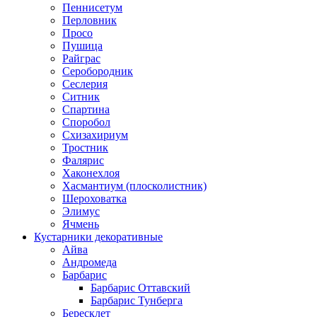
Пеннисетум
Перловник
Просо
Пушица
Райграс
Серобородник
Сеслерия
Ситник
Спартина
Споробол
Схизахириум
Тростник
Фалярис
Хаконехлоя
Хасмантиум (плосколистник)
Шероховатка
Элимус
Ячмень
Кустарники декоративные
Айва
Андромеда
Барбарис
Барбарис Оттавский
Барбарис Тунберга
Бересклет