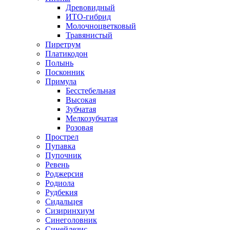
Древовидный
ИТО-гибрид
Молочноцветковый
Травянистый
Пиретрум
Платикодон
Полынь
Посконник
Примула
Бесстебельная
Высокая
Зубчатая
Мелкозубчатая
Розовая
Прострел
Пупавка
Пупочник
Ревень
Роджерсия
Родиола
Рудбекия
Сидальцея
Сизиринхиум
Синеголовник
Синейлезис