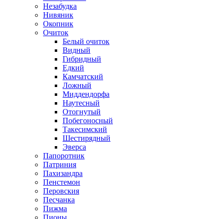
Незабудка
Нивяник
Окопник
Очиток
Белый очиток
Видный
Гибридный
Едкий
Камчатский
Ложный
Миддендорфа
Наутесный
Отогнутый
Побегоносный
Такесимский
Шестирядный
Эверса
Папоротник
Патриния
Пахизандра
Пенстемон
Перовския
Песчанка
Пижма
Пионы