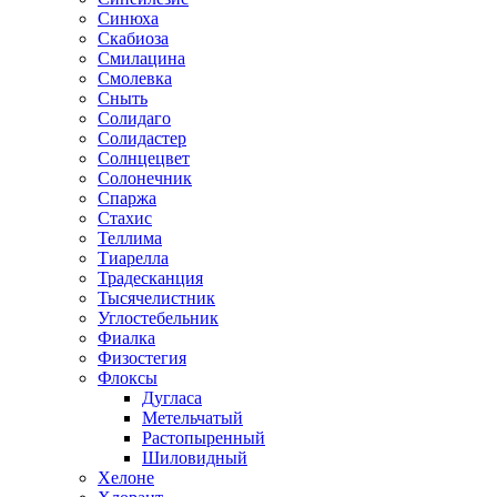
Синюха
Скабиоза
Смилацина
Смолевка
Сныть
Солидаго
Солидастер
Солнцецвет
Солонечник
Спаржа
Стахис
Теллима
Тиарелла
Традесканция
Тысячелистник
Углостебельник
Фиалка
Физостегия
Флоксы
Дугласа
Метельчатый
Растопыренный
Шиловидный
Хелоне