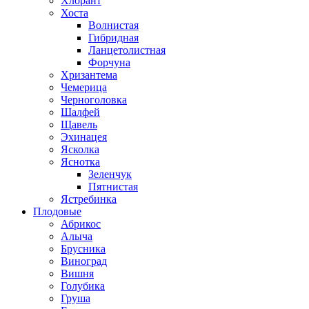
Хлорант
Хоста
Волнистая
Гибридная
Ланцетолистная
Форчуна
Хризантема
Чемерица
Черноголовка
Шалфей
Щавель
Эхинацея
Ясколка
Яснотка
Зеленчук
Пятнистая
Ястребинка
Плодовые
Абрикос
Алыча
Брусника
Виноград
Вишня
Голубика
Груша