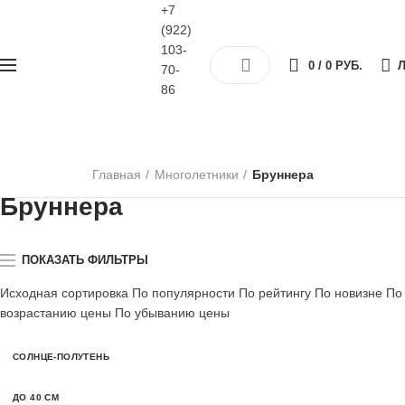
+7
(922)
103-
0
/
0
РУБ.
Л
70-
86
Главная
Многолетники
Бруннера
Бруннера
ПОКАЗАТЬ ФИЛЬТРЫ
Исходная сортировка
По популярности
По рейтингу
По новизне
По
возрастанию цены
По убыванию цены
СОЛНЦЕ-ПОЛУТЕНЬ
ДО 40 СМ