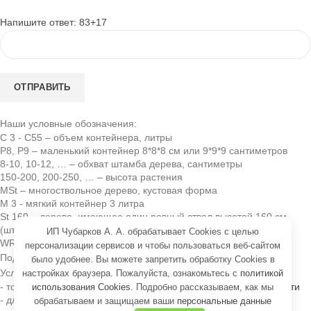
Напишите ответ: 83+17
Наши условные обозначения:
C 3 - C55
– объем контейнера, литры
Р8, Р9
– маленький контейнер 8*8*8 см или 9*9*9 сантиметров
8-10, 10-12, …
– обхват штамба дерева, сантиметры
150-200, 200-250, …
– высота растения
MSt
– многоствольное дерево, кустовая форма
М 3
- мягкий контейнер 3 литра
St 160
– дерево, имеющее один ровный ствол высотой 160 см
(штамб)
ИП Чубарков А. А. обрабатывает Cookies с целью
WRB
– растение с комом земли, упакованное в мешковину
персонализации сервисов и чтобы пользоваться веб-сайтом
Подарочные 1000 бонусов:
было удобнее. Вы можете запретить обработку Cookies в
Условия начисления и использования бонусов:
настройках браузера. Пожалуйста, ознакомьтесь с
политикой
- только для клиентов
зарегистрированных в системе лояльности
использования Cookies
. Подробно рассказываем, как мы
- для всех, у кого день рождения
с 1 ноября по 30 апреля
обрабатываем и защищаем ваши
персональные данные