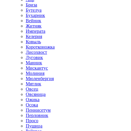
Бриза
Бутелуа
Бухарник
Вейник
Житняк
Императа
Келерия
Ковыль
Коротконожка
Лисохвост
Луговик
Манник
Мискантус
Молиния
Мюленбергия
Мятлик
Овсец
Овсяница
Ожика
Осока
Пеннисетум
Перловник
Просо
Пушица