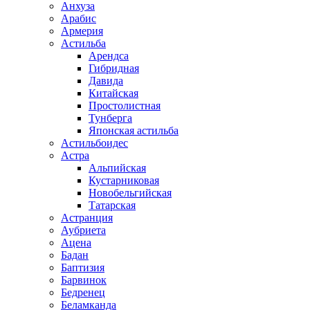
Анхуза
Арабис
Армерия
Астильба
Арендса
Гибридная
Давида
Китайская
Простолистная
Тунберга
Японская астильба
Астильбоидес
Астра
Альпийская
Кустарниковая
Новобельгийская
Татарская
Астранция
Аубриета
Ацена
Бадан
Баптизия
Барвинок
Бедренец
Беламканда