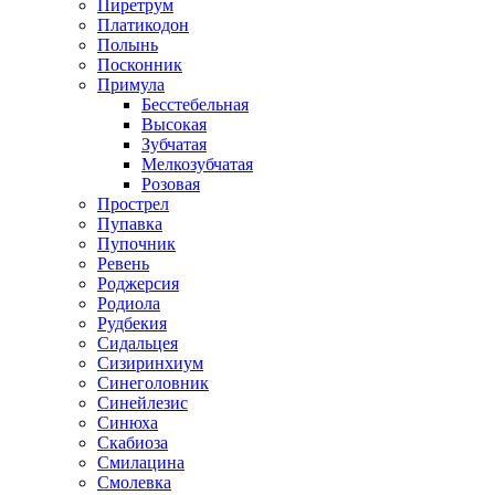
Пиретрум
Платикодон
Полынь
Посконник
Примула
Бесстебельная
Высокая
Зубчатая
Мелкозубчатая
Розовая
Прострел
Пупавка
Пупочник
Ревень
Роджерсия
Родиола
Рудбекия
Сидальцея
Сизиринхиум
Синеголовник
Синейлезис
Синюха
Скабиоза
Смилацина
Смолевка