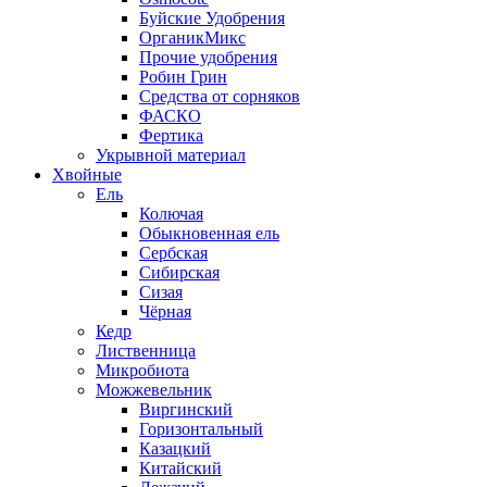
Буйские Удобрения
ОрганикМикс
Прочие удобрения
Робин Грин
Средства от сорняков
ФАСКО
Фертика
Укрывной материал
Хвойные
Ель
Колючая
Обыкновенная ель
Сербская
Сибирская
Сизая
Чёрная
Кедр
Лиственница
Микробиота
Можжевельник
Виргинский
Горизонтальный
Казацкий
Китайский