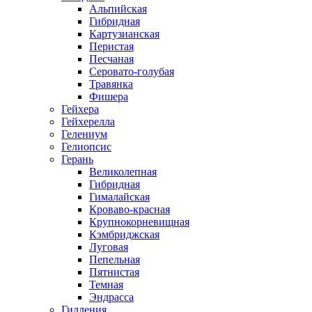
Альпийская
Гибридная
Картузианская
Перистая
Песчаная
Серовато-голубая
Травянка
Фишера
Гейхера
Гейхерелла
Гелениум
Гелиопсис
Герань
Великолепная
Гибридная
Гималайская
Кроваво-красная
Крупнокорневищная
Кэмбриджская
Луговая
Пепельная
Пятнистая
Темная
Эндрасса
Гилления