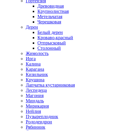
Гортензия
Древовидная
Крупнолистная
Метельчатая
Черешковая
Дерен
Белый дерен
Кроваво-красный
Отпрысковый
Столонный
Жимолость
Ирга
Калина
Карагана
Кизильник
Крушина
Лапчатка кустарниковая
Леспедеца
Магония
Миндаль
Мирикария
Нейлия
Пузыреплодник
Рододендрон
Рябинник