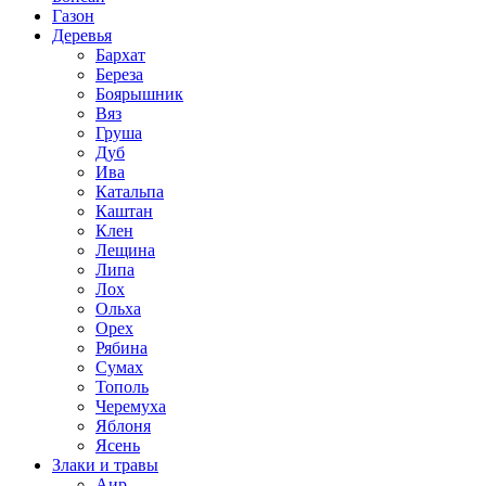
Газон
Деревья
Бархат
Береза
Боярышник
Вяз
Груша
Дуб
Ива
Катальпа
Каштан
Клен
Лещина
Липа
Лох
Ольха
Орех
Рябина
Сумах
Тополь
Черемуха
Яблоня
Ясень
Злаки и травы
Аир