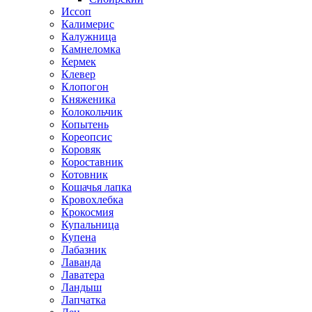
Иссоп
Калимерис
Калужница
Камнеломка
Кермек
Клевер
Клопогон
Княженика
Колокольчик
Копытень
Кореопсис
Коровяк
Короставник
Котовник
Кошачья лапка
Кровохлебка
Крокосмия
Купальница
Купена
Лабазник
Лаванда
Лаватера
Ландыш
Лапчатка