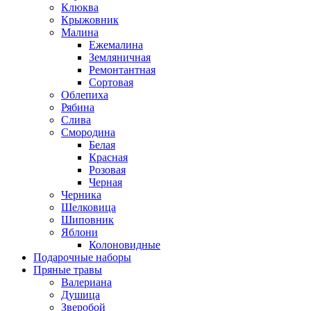
Клюква
Крыжовник
Малина
Ежемалина
Земляничная
Ремонтантная
Сортовая
Облепиха
Рябина
Слива
Смородина
Белая
Красная
Розовая
Черная
Черника
Шелковица
Шиповник
Яблони
Колоновидные
Подарочные наборы
Пряные травы
Валериана
Душица
Зверобой