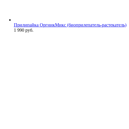
Прилипайка ОргникМикс (биоприлепатель-растекатель)
1 990
руб.