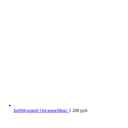
БейМуровей ОрганикМикс
1 200
руб.