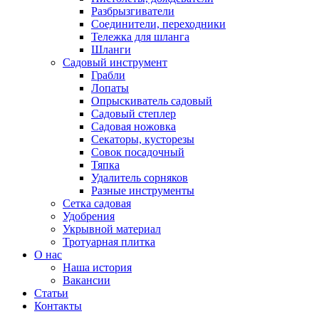
Разбрызгиватели
Соединители, переходники
Тележка для шланга
Шланги
Садовый инструмент
Грабли
Лопаты
Опрыскиватель садовый
Садовый степлер
Садовая ножовка
Секаторы, кусторезы
Совок посадочный
Тяпка
Удалитель сорняков
Разные инструменты
Сетка садовая
Удобрения
Укрывной материал
Тротуарная плитка
О нас
Наша история
Вакансии
Статьи
Контакты