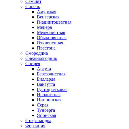
Самшит
Сирень
Амурская
Венгерская
Гиацинтоцветная
Мейера
Мелколистная
Обыкновенная
Отклоненная
Престона
Смородина
Снежноягодник
Спирея
Аргута
Березолистная
Билларда
Вангутта
Густоцветковая
Иволистная
Ниппонская
Серая
Тунберга
Японская
Стефанандра
Форзиция