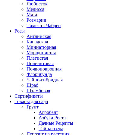
Любисток
Мелисса
Мята
Розмарин
Тимьян - Чабрец
Розы
Английская
Канадская
Миниатюрная
Морщинистая
Плетистая
Полиантовая
Почвопокровная
Флорибунда
Чайно-гибридная
Шраб
Штамбовая
Сертификаты
Товары для сада
Грунт
Агробалт
Азбука Роста
Дачные Рецепты
Тайна озера
Депозит на растения