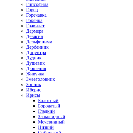
Гипсофила
Горец
Горечавка
Горянка
Гравилат
Дармера
Девясил
Дельфиниум
Дербенник
Дицентра
Дудник
Душевик
Дюшения
Живучка
Змееголовник
Зопник
Иберис
Ирисы
Болотный
Бородатый
Гладкий
Злаковидный
Мечевидный
Низкий
Сибирский