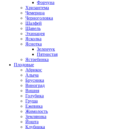
Форчуна
Хризантема
Чемерица
Черноголовка
Шалфей
Щавель
Эхинацея
Ясколка
Яснотка
Зеленчук
Пятнистая
Ястребинка
Плодовые
Абрикос
Алыча
Брусника
Виноград
Вишня
Голубика
Груша
Ежевика
Жимолость
Земляника
Йошта
Клубника