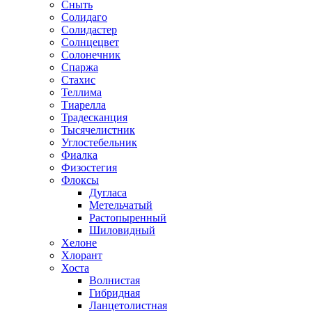
Сныть
Солидаго
Солидастер
Солнцецвет
Солонечник
Спаржа
Стахис
Теллима
Тиарелла
Традесканция
Тысячелистник
Углостебельник
Фиалка
Физостегия
Флоксы
Дугласа
Метельчатый
Растопыренный
Шиловидный
Хелоне
Хлорант
Хоста
Волнистая
Гибридная
Ланцетолистная