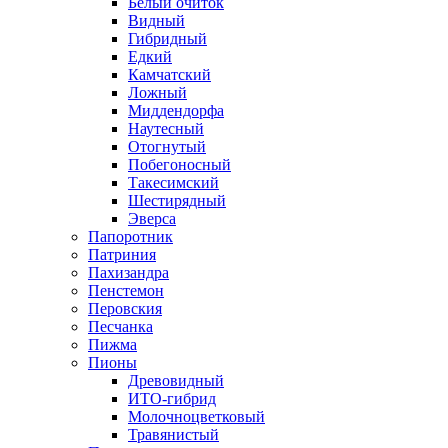
Белый очиток
Видный
Гибридный
Едкий
Камчатский
Ложный
Миддендорфа
Наутесный
Отогнутый
Побегоносный
Такесимский
Шестирядный
Эверса
Папоротник
Патриния
Пахизандра
Пенстемон
Перовския
Песчанка
Пижма
Пионы
Древовидный
ИТО-гибрид
Молочноцветковый
Травянистый