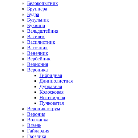
Белокопытник
Бруннера
Будра
Бузульник
Буквица
Вальдштейния
Василек
Василистник
Ваточник
Венечник
Вербейник
Вернония
Вероника
Гибридная
Длиннолистная
Дубравная
Колосковая
Нитевидная
Пучковатая
Вероникаструм
Верония
Волжанка
Вязель
Гайлардия
Гвоздика