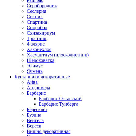
Райграс
Серобородник
Сеслерия
Ситник
Спартина
Споробол
Схизахириум
Тростник
Фалярис
Хаконехлоя
Хасмантиум (плосколистник)
Шероховатка
Элимус
Ячмень
Кустарники декоративные
Айва
Андромеда
Барбарис
Барбарис Оттавский
Барбарис Тунберга
Бересклет
Бузина
Вейгела
Вереск
Вишня декоративная