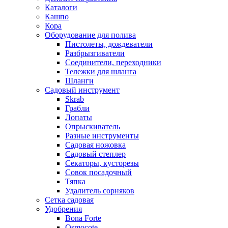
Каталоги
Кашпо
Кора
Оборудование для полива
Пистолеты, дождеватели
Разбрызгиватели
Соединители, переходники
Тележки для шланга
Шланги
Садовый инструмент
Skrab
Грабли
Лопаты
Опрыскиватель
Разные инструменты
Садовая ножовка
Садовый степлер
Секаторы, кусторезы
Совок посадочный
Тяпка
Удалитель сорняков
Сетка садовая
Удобрения
Bona Forte
Osmocote