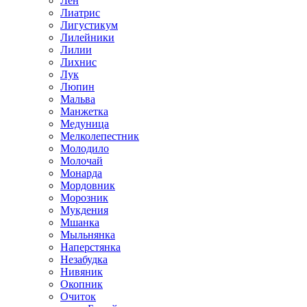
Лен
Лиатрис
Лигустикум
Лилейники
Лилии
Лихнис
Лук
Люпин
Мальва
Манжетка
Медуница
Мелколепестник
Молодило
Молочай
Монарда
Мордовник
Морозник
Мукдения
Мшанка
Мыльнянка
Наперстянка
Незабудка
Нивяник
Окопник
Очиток