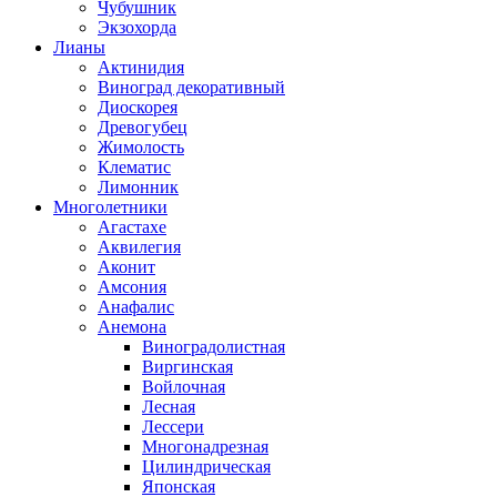
Чубушник
Экзохорда
Лианы
Актинидия
Виноград декоративный
Диоскорея
Древогубец
Жимолость
Клематис
Лимонник
Многолетники
Агастахе
Аквилегия
Аконит
Амсония
Анафалис
Анемона
Виноградолистная
Виргинская
Войлочная
Лесная
Лессери
Многонадрезная
Цилиндрическая
Японская