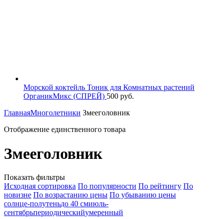
Морской коктейль Тоник для Комнатных растений
ОрганикМикс (СПРЕЙ)
500
руб.
Главная
Многолетники
Змееголовник
Отображение единственного товара
Змееголовник
Показать фильтры
Исходная сортировка
По популярности
По рейтингу
По
новизне
По возрастанию цены
По убыванию цены
солнце-полутень
до 40 см
июль-
сентябрь
периодический
умеренный