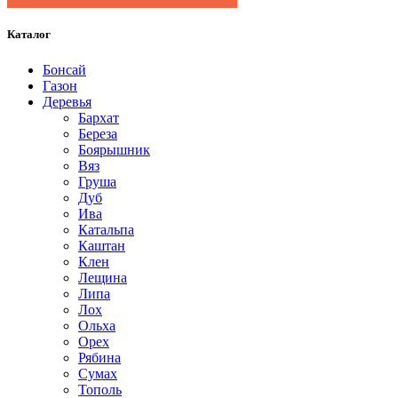
Каталог
Бонсай
Газон
Деревья
Бархат
Береза
Боярышник
Вяз
Груша
Дуб
Ива
Катальпа
Каштан
Клен
Лещина
Липа
Лох
Ольха
Орех
Рябина
Сумах
Тополь