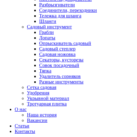
Разбрызгиватели
Соединители, переходники
Тележка для шланга
Шланги
Садовый инструмент
Грабли
Лопаты
Опрыскиватель садовый
Садовый степлер
Садовая ножовка
Секаторы, кусторезы
Совок посадочный
Тяпка
Удалитель сорняков
Разные инструменты
Сетка садовая
Удобрения
Укрывной материал
Тротуарная плитка
О нас
Наша история
Вакансии
Статьи
Контакты