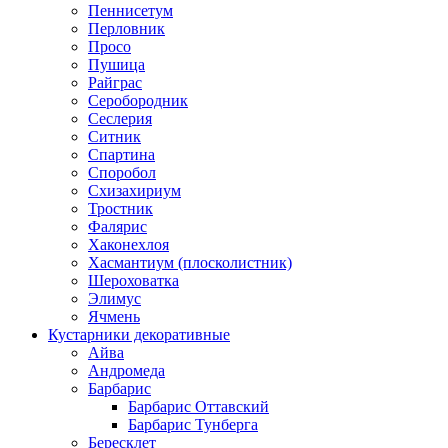
Пеннисетум
Перловник
Просо
Пушица
Райграс
Серобородник
Сеслерия
Ситник
Спартина
Споробол
Схизахириум
Тростник
Фалярис
Хаконехлоя
Хасмантиум (плосколистник)
Шероховатка
Элимус
Ячмень
Кустарники декоративные
Айва
Андромеда
Барбарис
Барбарис Оттавский
Барбарис Тунберга
Бересклет