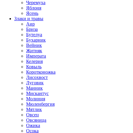
Черемуха
Яблоня
Ясень
Злаки и травы
Аир
Бриза
Бутелуа
Бухарник
Вейник
Житняк
Императа
Келерия
Ковыль
Коротконожка
Лисохвост
Луговик
Манник
Мискантус
Молиния
Мюленбергия
Мятлик
Овсец
Овсяница
Ожика
Осока