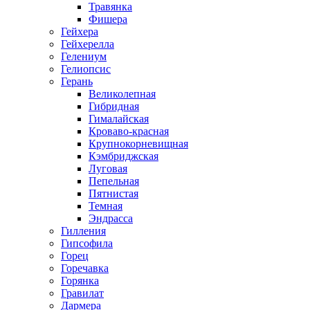
Травянка
Фишера
Гейхера
Гейхерелла
Гелениум
Гелиопсис
Герань
Великолепная
Гибридная
Гималайская
Кроваво-красная
Крупнокорневищная
Кэмбриджская
Луговая
Пепельная
Пятнистая
Темная
Эндрасса
Гилления
Гипсофила
Горец
Горечавка
Горянка
Гравилат
Дармера