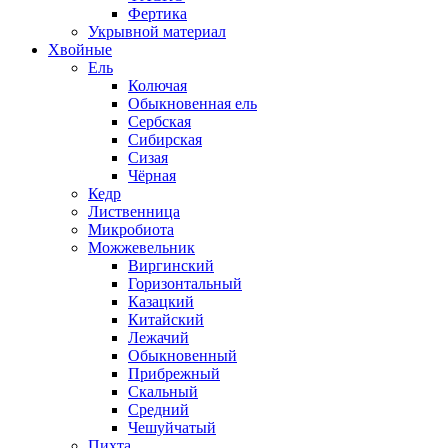
Фертика
Укрывной материал
Хвойные
Ель
Колючая
Обыкновенная ель
Сербская
Сибирская
Сизая
Чёрная
Кедр
Лиственница
Микробиота
Можжевельник
Виргинский
Горизонтальный
Казацкий
Китайский
Лежачий
Обыкновенный
Прибрежный
Скальный
Средний
Чешуйчатый
Пихта