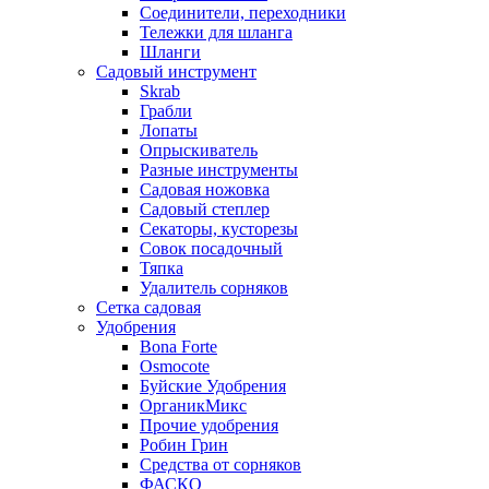
Соединители, переходники
Тележки для шланга
Шланги
Садовый инструмент
Skrab
Грабли
Лопаты
Опрыскиватель
Разные инструменты
Садовая ножовка
Садовый степлер
Секаторы, кусторезы
Совок посадочный
Тяпка
Удалитель сорняков
Сетка садовая
Удобрения
Bona Forte
Osmocote
Буйские Удобрения
ОрганикМикс
Прочие удобрения
Робин Грин
Средства от сорняков
ФАСКО