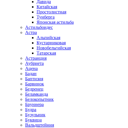
Давида
Китайская
Простолистная
Тунберга
Японская астильба
Астильбоидес
Астра
Альпийская
Кустарниковая
Новобельгийская
Татарская
Астранция
Аубриета
Ацена
Бадан
Баптизия
Барвинок
Бедренец
Беламканда
Белокопытник
Бруннера
Будра
Бузульник
Буквица
Вальдштейния