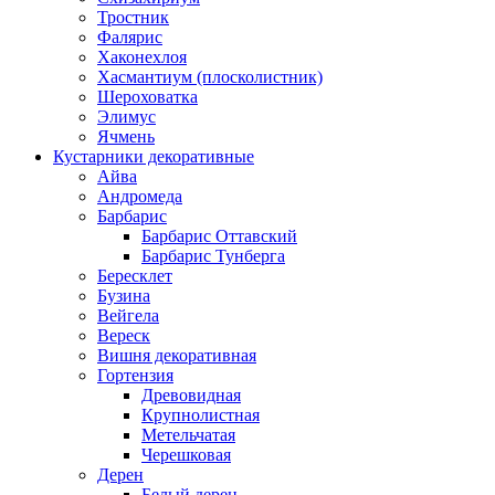
Тростник
Фалярис
Хаконехлоя
Хасмантиум (плосколистник)
Шероховатка
Элимус
Ячмень
Кустарники декоративные
Айва
Андромеда
Барбарис
Барбарис Оттавский
Барбарис Тунберга
Бересклет
Бузина
Вейгела
Вереск
Вишня декоративная
Гортензия
Древовидная
Крупнолистная
Метельчатая
Черешковая
Дерен
Белый дерен