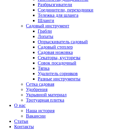
Разбрызгиватели
Соединители, переходники
Тележка для шланга
Шланги
Садовый инструмент
Грабли
Лопаты
Опрыскиватель садовый
Садовый степлер
Садовая ножовка
Секаторы, кусторезы
Совок посадочный
Тяпка
Удалитель сорняков
Разные инструменты
Сетка садовая
Удобрения
Укрывной материал
Тротуарная плитка
О нас
Наша история
Вакансии
Статьи
Контакты