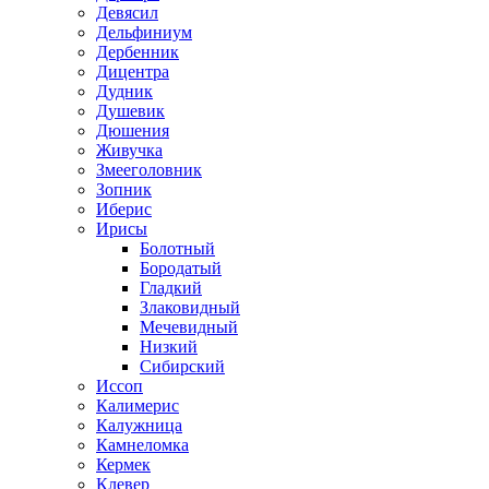
Девясил
Дельфиниум
Дербенник
Дицентра
Дудник
Душевик
Дюшения
Живучка
Змееголовник
Зопник
Иберис
Ирисы
Болотный
Бородатый
Гладкий
Злаковидный
Мечевидный
Низкий
Сибирский
Иссоп
Калимерис
Калужница
Камнеломка
Кермек
Клевер