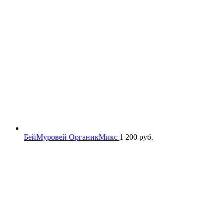
БейМуровей ОрганикМикс
1 200
руб.