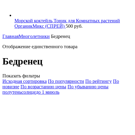
Морской коктейль Тоник для Комнатных растений
ОрганикМикс (СПРЕЙ)
500
руб.
Главная
Многолетники
Бедренец
Отображение единственного товара
Бедренец
Показать фильтры
Исходная сортировка
По популярности
По рейтингу
По
новизне
По возрастанию цены
По убыванию цены
полутень
солнце
до 1 м
июль