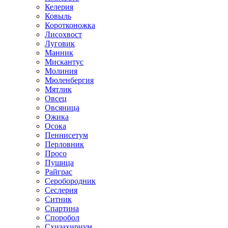
Келерия
Ковыль
Коротконожка
Лисохвост
Луговик
Манник
Мискантус
Молиния
Мюленбергия
Мятлик
Овсец
Овсяница
Ожика
Осока
Пеннисетум
Перловник
Просо
Пушица
Райграс
Серобородник
Сеслерия
Ситник
Спартина
Споробол
Схизахириум