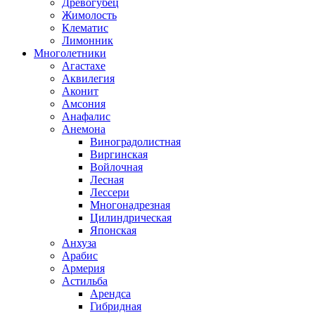
Древогубец
Жимолость
Клематис
Лимонник
Многолетники
Агастахе
Аквилегия
Аконит
Амсония
Анафалис
Анемона
Виноградолистная
Виргинская
Войлочная
Лесная
Лессери
Многонадрезная
Цилиндрическая
Японская
Анхуза
Арабис
Армерия
Астильба
Арендса
Гибридная