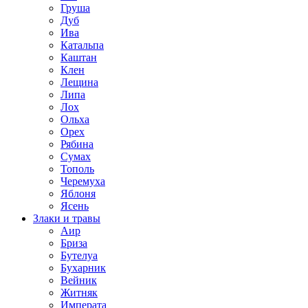
Груша
Дуб
Ива
Катальпа
Каштан
Клен
Лещина
Липа
Лох
Ольха
Орех
Рябина
Сумах
Тополь
Черемуха
Яблоня
Ясень
Злаки и травы
Аир
Бриза
Бутелуа
Бухарник
Вейник
Житняк
Императа