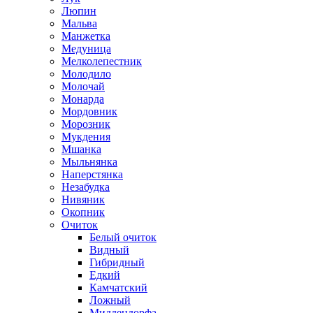
Люпин
Мальва
Манжетка
Медуница
Мелколепестник
Молодило
Молочай
Монарда
Мордовник
Морозник
Мукдения
Мшанка
Мыльнянка
Наперстянка
Незабудка
Нивяник
Окопник
Очиток
Белый очиток
Видный
Гибридный
Едкий
Камчатский
Ложный
Миддендорфа