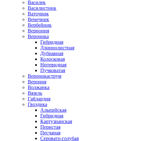
Василек
Василистник
Ваточник
Венечник
Вербейник
Вернония
Вероника
Гибридная
Длиннолистная
Дубравная
Колосковая
Нитевидная
Пучковатая
Вероникаструм
Верония
Волжанка
Вязель
Гайлардия
Гвоздика
Альпийская
Гибридная
Картузианская
Перистая
Песчаная
Серовато-голубая