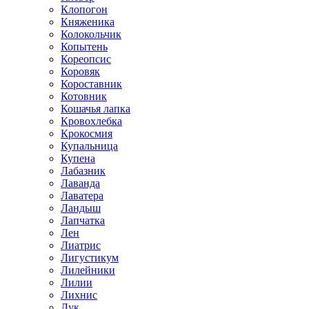
Клопогон
Княженика
Колокольчик
Копытень
Кореопсис
Коровяк
Короставник
Котовник
Кошачья лапка
Кровохлебка
Крокосмия
Купальница
Купена
Лабазник
Лаванда
Лаватера
Ландыш
Лапчатка
Лен
Лиатрис
Лигустикум
Лилейники
Лилии
Лихнис
Лук