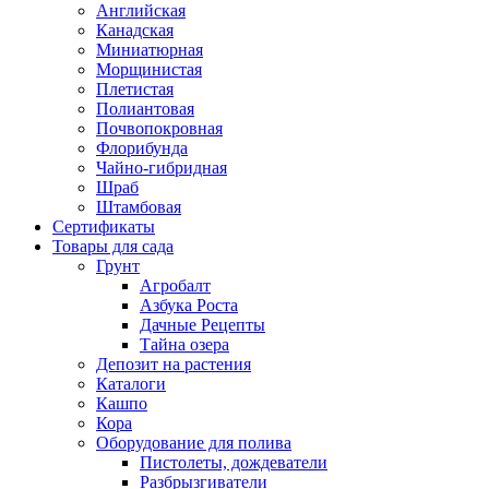
Английская
Канадская
Миниатюрная
Морщинистая
Плетистая
Полиантовая
Почвопокровная
Флорибунда
Чайно-гибридная
Шраб
Штамбовая
Сертификаты
Товары для сада
Грунт
Агробалт
Азбука Роста
Дачные Рецепты
Тайна озера
Депозит на растения
Каталоги
Кашпо
Кора
Оборудование для полива
Пистолеты, дождеватели
Разбрызгиватели