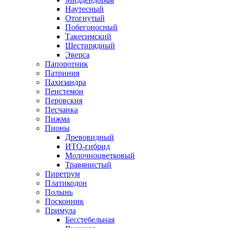
Наутесный
Отогнутый
Побегоносный
Такесимский
Шестирядный
Эверса
Папоротник
Патриния
Пахизандра
Пенстемон
Перовския
Песчанка
Пижма
Пионы
Древовидный
ИТО-гибрид
Молочноцветковый
Травянистый
Пиретрум
Платикодон
Полынь
Посконник
Примула
Бесстебельная