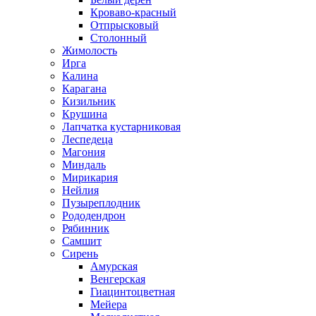
Кроваво-красный
Отпрысковый
Столонный
Жимолость
Ирга
Калина
Карагана
Кизильник
Крушина
Лапчатка кустарниковая
Леспедеца
Магония
Миндаль
Мирикария
Нейлия
Пузыреплодник
Рододендрон
Рябинник
Самшит
Сирень
Амурская
Венгерская
Гиацинтоцветная
Мейера