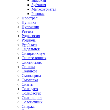
Высокая
Зубчатая
Мелкозубчатая
Розовая
Прострел
Пупавка
Пупочник
Ревень
Роджерсия
Родиола
Рудбекия
Сидальцея
Сизиринхиум
Синеголовник
Синейлезис
Синюха
Скабиоза
Смилацина
Смолевка
Сныть
Солидаго
Солидастер
Солнцецвет
Солонечник
Спаржа