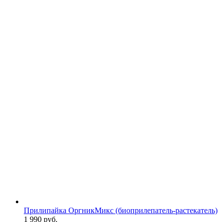
Прилипайка ОргникМикс (биоприлепатель-растекатель)
1 990
руб.