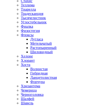
Стахис
Теллима
Тиарелла
Традесканция
Тысячелистник
Углостебельник
Фиалка
Физостегия
Флоксы
Дугласа
Метельчатый
Растопыренный
Шиловидный
Хелоне
Хлорант
Хоста
Волнистая
Гибридная
Ланцетолистная
Форчуна
Хризантема
Чемерица
Черноголовка
Шалфей
Щавель