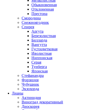
Мелколистная
Обыкновенная
Отклоненная
Престона
Смородина
Снежноягодник
Спирея
Аргута
Березолистная
Билларда
Вангутта
Густоцветковая
Иволистная
Ниппонская
Серая
Тунберга
Японская
Стефанандра
Форзиция
Чубушник
Экзохорда
Лианы
Актинидия
Виноград декоративный
Диоскорея