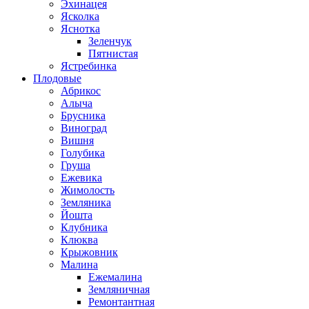
Эхинацея
Ясколка
Яснотка
Зеленчук
Пятнистая
Ястребинка
Плодовые
Абрикос
Алыча
Брусника
Виноград
Вишня
Голубика
Груша
Ежевика
Жимолость
Земляника
Йошта
Клубника
Клюква
Крыжовник
Малина
Ежемалина
Земляничная
Ремонтантная