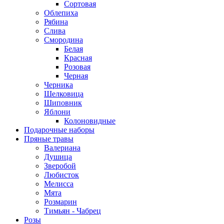
Сортовая
Облепиха
Рябина
Слива
Смородина
Белая
Красная
Розовая
Черная
Черника
Шелковица
Шиповник
Яблони
Колоновидные
Подарочные наборы
Пряные травы
Валериана
Душица
Зверобой
Любисток
Мелисса
Мята
Розмарин
Тимьян - Чабрец
Розы