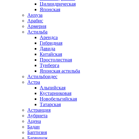
Цилиндрическая
Японская
Анхуза
Арабис
Армерия
Астильба
Арендса
Гибридная
Давида
Китайская
Простолистная
Тунберга
Японская астильба
Астильбоидес
Астра
Альпийская
Кустарниковая
Новобельгийская
Татарская
Астранция
Аубриета
Ацена
Бадан
Баптизия
Барвинок