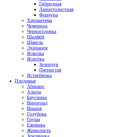
Гибридная
Ланцетолистная
Форчуна
Хризантема
Чемерица
Черноголовка
Шалфей
Щавель
Эхинацея
Ясколка
Яснотка
Зеленчук
Пятнистая
Ястребинка
Плодовые
Абрикос
Алыча
Брусника
Виноград
Вишня
Голубика
Груша
Ежевика
Жимолость
Земляника