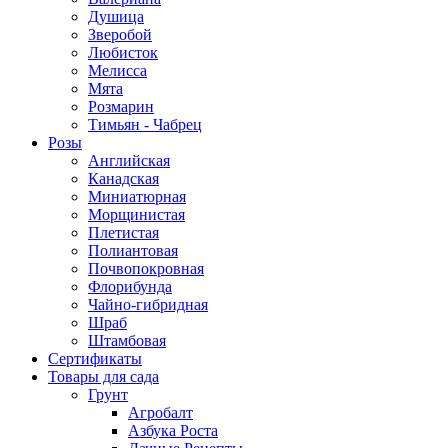
Душица
Зверобой
Любисток
Мелисса
Мята
Розмарин
Тимьян - Чабрец
Розы
Английская
Канадская
Миниатюрная
Морщинистая
Плетистая
Полиантовая
Почвопокровная
Флорибунда
Чайно-гибридная
Шраб
Штамбовая
Сертификаты
Товары для сада
Грунт
Агробалт
Азбука Роста