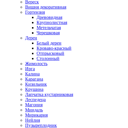
Вереск
Вишня декоративная
Гортензия
Древовидная
Крупнолистная
Метельчатая
Черешковая
Дерен
Белый дерен
Кроваво-красный
Отпрысковый
Столонный
Жимолость
Ирга
Калина
Карагана
Кизильник
Крушина
Лапчатка кустарниковая
Леспедеца
Магония
Миндаль
Мирикария
Нейлия
Пузыреплодник