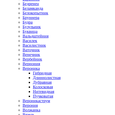
Бедренец
Беламканда
Белокопытник
Бруннера
Будра
Бузульник
Буквица
Вальдштейния
Василек
Василистник
Ваточник
Венечник
Вербейник
Вернония
Вероника
Гибридная
Длиннолистная
Дубравная
Колосковая
Нитевидная
Пучковатая
Вероникаструм
Верония
Волжанка
Вязель