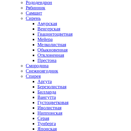
Рододендрон
Рябинник
Самшит
Сирень
Амурская
Венгерская
Гиацинтоцветная
Мейера
Мелколистная
Обыкновенная
Отклоненная
Престона
Смородина
Снежноягодник
Спирея
Аргута
Березолистная
Билларда
Вангутта
Густоцветковая
Иволистная
Ниппонская
Серая
Тунберга
Японская