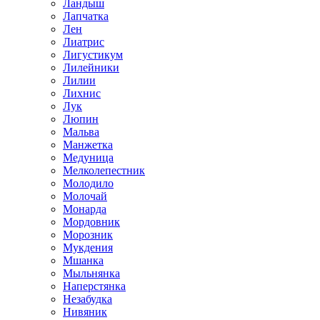
Ландыш
Лапчатка
Лен
Лиатрис
Лигустикум
Лилейники
Лилии
Лихнис
Лук
Люпин
Мальва
Манжетка
Медуница
Мелколепестник
Молодило
Молочай
Монарда
Мордовник
Морозник
Мукдения
Мшанка
Мыльнянка
Наперстянка
Незабудка
Нивяник