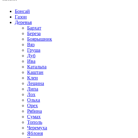
Бонсай
Газон
Деревья
Бархат
Береза
Боярышник
Вяз
Груша
Дуб
Ива
Катальпа
Каштан
Клен
Лещина
Липа
Лох
Ольха
Орех
Рябина
Сумах
Тополь
Черемуха
Яблоня