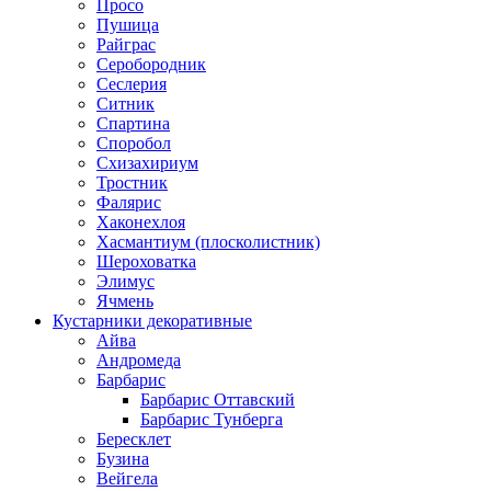
Просо
Пушица
Райграс
Серобородник
Сеслерия
Ситник
Спартина
Споробол
Схизахириум
Тростник
Фалярис
Хаконехлоя
Хасмантиум (плосколистник)
Шероховатка
Элимус
Ячмень
Кустарники декоративные
Айва
Андромеда
Барбарис
Барбарис Оттавский
Барбарис Тунберга
Бересклет
Бузина
Вейгела