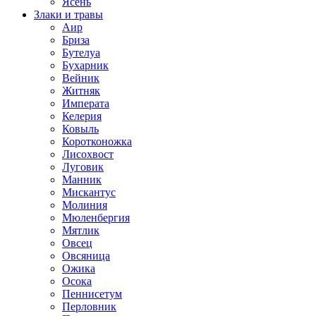
Ясень
Злаки и травы
Аир
Бриза
Бутелуа
Бухарник
Вейник
Житняк
Императа
Келерия
Ковыль
Коротконожка
Лисохвост
Луговик
Манник
Мискантус
Молиния
Мюленбергия
Мятлик
Овсец
Овсяница
Ожика
Осока
Пеннисетум
Перловник