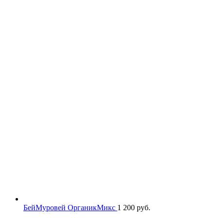
БейМуровей ОрганикМикс
1 200
руб.