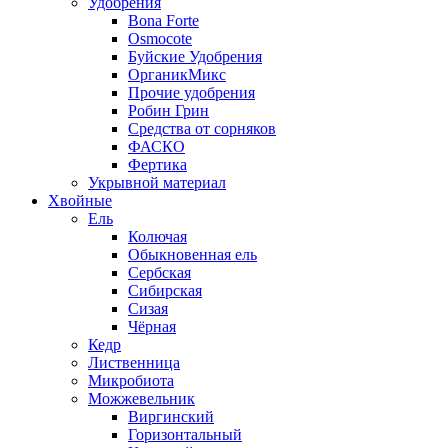
Удобрения
Bona Forte
Osmocote
Буйские Удобрения
ОрганикМикс
Прочие удобрения
Робин Грин
Средства от сорняков
ФАСКО
Фертика
Укрывной материал
Хвойные
Ель
Колючая
Обыкновенная ель
Сербская
Сибирская
Сизая
Чёрная
Кедр
Лиственница
Микробиота
Можжевельник
Виргинский
Горизонтальный