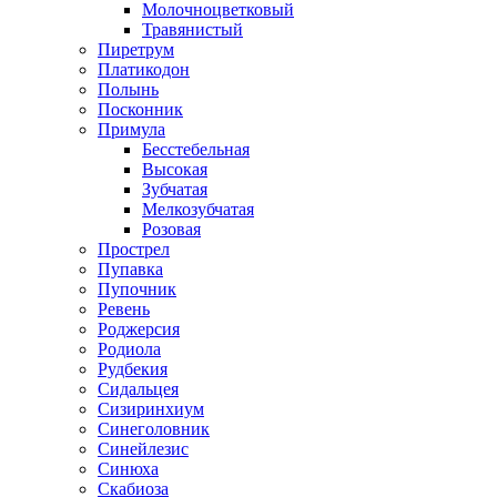
Молочноцветковый
Травянистый
Пиретрум
Платикодон
Полынь
Посконник
Примула
Бесстебельная
Высокая
Зубчатая
Мелкозубчатая
Розовая
Прострел
Пупавка
Пупочник
Ревень
Роджерсия
Родиола
Рудбекия
Сидальцея
Сизиринхиум
Синеголовник
Синейлезис
Синюха
Скабиоза