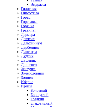
Темная
Эндрасса
Гилления
Гипсофила
Горец
Горечавка
Горянка
Гравилат
Дармера
Девясил
Дельфиниум
Дербенник
Дицентра
Дудник
Душевик
Дюшения
Живучка
Змееголовник
Зопник
Иберис
Ирисы
Болотный
Бородатый
Гладкий
Злаковидный