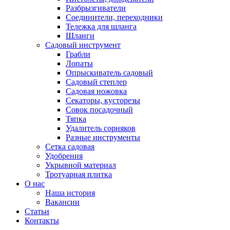
Разбрызгиватели
Соединители, переходники
Тележка для шланга
Шланги
Садовый инструмент
Грабли
Лопаты
Опрыскиватель садовый
Садовый степлер
Садовая ножовка
Секаторы, кусторезы
Совок посадочный
Тяпка
Удалитель сорняков
Разные инструменты
Сетка садовая
Удобрения
Укрывной материал
Тротуарная плитка
О нас
Наша история
Вакансии
Статьи
Контакты