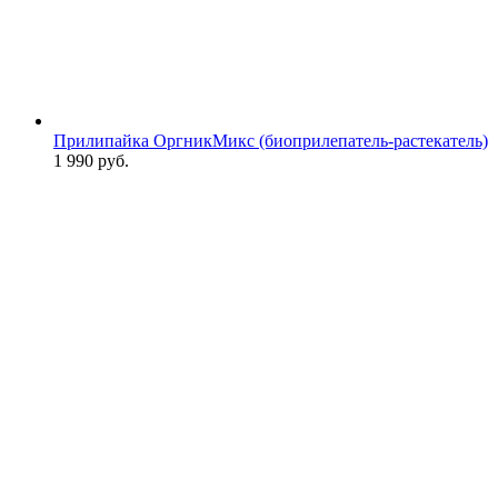
Прилипайка ОргникМикс (биоприлепатель-растекатель)
1 990
руб.