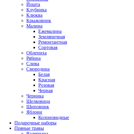
Йошта
Клубника
Клюква
Крыжовник
Малина
Ежемалина
Земляничная
Ремонтантная
Сортовая
Облепиха
Рябина
Слива
Смородина
Белая
Красная
Розовая
Черная
Черника
Шелковица
Шиповник
Яблони
Колоновидные
Подарочные наборы
Пряные травы
Валериана