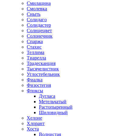
Смилацина
Смолевка
Сныть
Солидаго
Солидастер
Солнцецвет
Солонечник
Спаржа
Стахис
Теллима
Тиарелла
Традесканция
Тысячелистник
Углостебельник
Фиалка
Физостегия
Флоксы
Дугласа
Метельчатый
Растопыренный
Шиловидный
Хелоне
Хлорант
Хоста
Волнистая