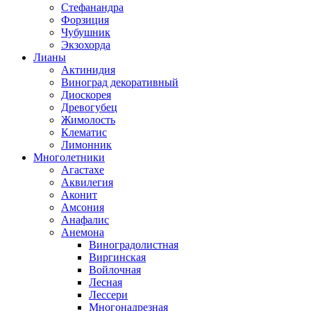
Стефанандра
Форзиция
Чубушник
Экзохорда
Лианы
Актинидия
Виноград декоративный
Диоскорея
Древогубец
Жимолость
Клематис
Лимонник
Многолетники
Агастахе
Аквилегия
Аконит
Амсония
Анафалис
Анемона
Виноградолистная
Виргинская
Войлочная
Лесная
Лессери
Многонадрезная