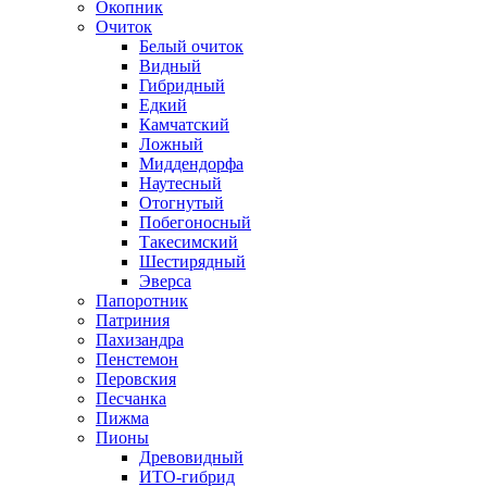
Окопник
Очиток
Белый очиток
Видный
Гибридный
Едкий
Камчатский
Ложный
Миддендорфа
Наутесный
Отогнутый
Побегоносный
Такесимский
Шестирядный
Эверса
Папоротник
Патриния
Пахизандра
Пенстемон
Перовския
Песчанка
Пижма
Пионы
Древовидный
ИТО-гибрид