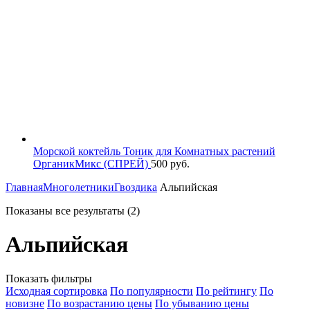
Морской коктейль Тоник для Комнатных растений
ОрганикМикс (СПРЕЙ)
500
руб.
Главная
Многолетники
Гвоздика
Альпийская
Показаны все результаты (2)
Альпийская
Показать фильтры
Исходная сортировка
По популярности
По рейтингу
По
новизне
По возрастанию цены
По убыванию цены