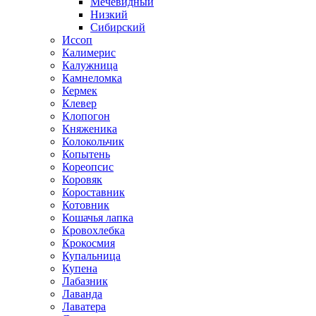
Мечевидный
Низкий
Сибирский
Иссоп
Калимерис
Калужница
Камнеломка
Кермек
Клевер
Клопогон
Княженика
Колокольчик
Копытень
Кореопсис
Коровяк
Короставник
Котовник
Кошачья лапка
Кровохлебка
Крокосмия
Купальница
Купена
Лабазник
Лаванда
Лаватера