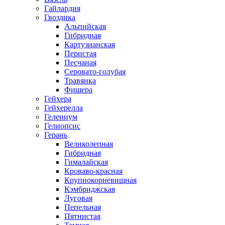
Гайлардия
Гвоздика
Альпийская
Гибридная
Картузианская
Перистая
Песчаная
Серовато-голубая
Травянка
Фишера
Гейхера
Гейхерелла
Гелениум
Гелиопсис
Герань
Великолепная
Гибридная
Гималайская
Кроваво-красная
Крупнокорневищная
Кэмбриджская
Луговая
Пепельная
Пятнистая