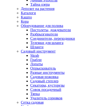
Дачные Рецепты
Тайна озера
Депозит на растения
Каталоги
Кашпо
Кора
Оборудование для полива
Пистолеты, дождеватели
Разбрызгиватели
Соединители, переходники
Тележки для шланга
Шланги
Садовый инструмент
Skrab
Грабли
Лопаты
Опрыскиватель
Разные инструменты
Садовая ножовка
Садовый степлер
Секаторы, кусторезы
Совок посадочный
Тяпка
Удалитель сорняков
Сетка садовая