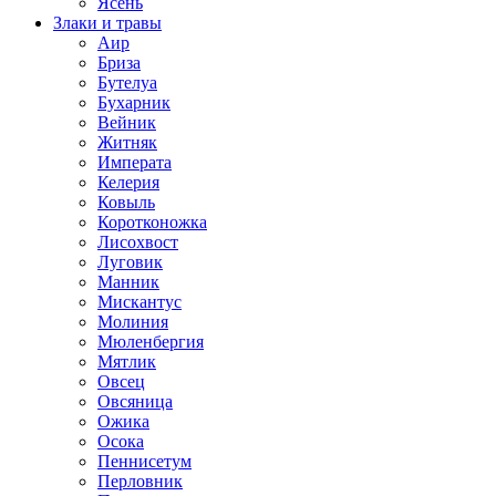
Ясень
Злаки и травы
Аир
Бриза
Бутелуа
Бухарник
Вейник
Житняк
Императа
Келерия
Ковыль
Коротконожка
Лисохвост
Луговик
Манник
Мискантус
Молиния
Мюленбергия
Мятлик
Овсец
Овсяница
Ожика
Осока
Пеннисетум
Перловник