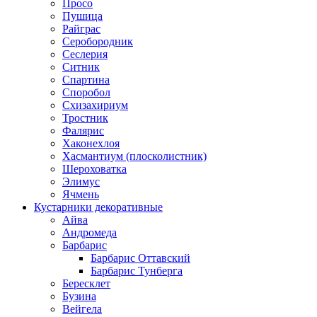
Просо
Пушица
Райграс
Серобородник
Сеслерия
Ситник
Спартина
Споробол
Схизахириум
Тростник
Фалярис
Хаконехлоя
Хасмантиум (плосколистник)
Шероховатка
Элимус
Ячмень
Кустарники декоративные
Айва
Андромеда
Барбарис
Барбарис Оттавский
Барбарис Тунберга
Бересклет
Бузина
Вейгела