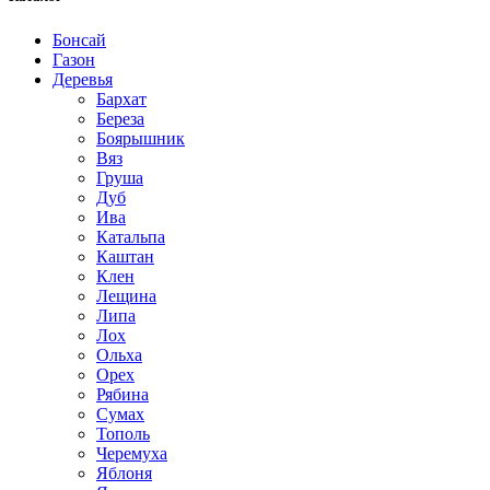
Бонсай
Газон
Деревья
Бархат
Береза
Боярышник
Вяз
Груша
Дуб
Ива
Катальпа
Каштан
Клен
Лещина
Липа
Лох
Ольха
Орех
Рябина
Сумах
Тополь
Черемуха
Яблоня