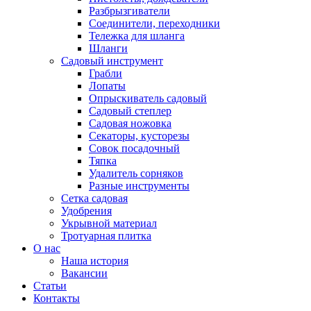
Разбрызгиватели
Соединители, переходники
Тележка для шланга
Шланги
Садовый инструмент
Грабли
Лопаты
Опрыскиватель садовый
Садовый степлер
Садовая ножовка
Секаторы, кусторезы
Совок посадочный
Тяпка
Удалитель сорняков
Разные инструменты
Сетка садовая
Удобрения
Укрывной материал
Тротуарная плитка
О нас
Наша история
Вакансии
Статьи
Контакты