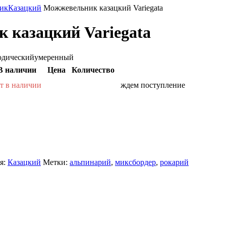
ик
Казацкий
Можжевельник казацкий Variegata
 казацкий Variegata
одический
умеренный
В наличии
Цена
Количество
т в наличии
ждем поступление
я:
Казацкий
Метки:
альпинарий
,
миксбордер
,
рокарий