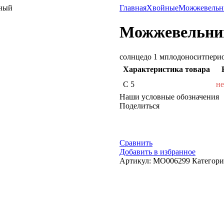
ный
Главная
Хвойные
Можжевельн
Можжевельник
солнце
до 1 м
плодоносит
пери
Характеристика товара
С 5
не
Наши условные обозначения
Поделиться
Сравнить
Добавить в избранное
Артикул:
МО006299
Категори