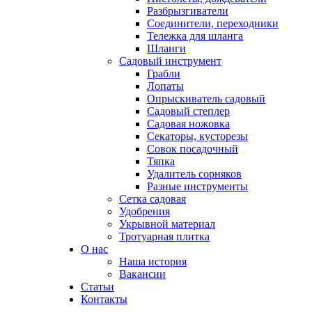
Разбрызгиватели
Соединители, переходники
Тележка для шланга
Шланги
Садовый инструмент
Грабли
Лопаты
Опрыскиватель садовый
Садовый степлер
Садовая ножовка
Секаторы, кусторезы
Совок посадочный
Тяпка
Удалитель сорняков
Разные инструменты
Сетка садовая
Удобрения
Укрывной материал
Тротуарная плитка
О нас
Наша история
Вакансии
Статьи
Контакты