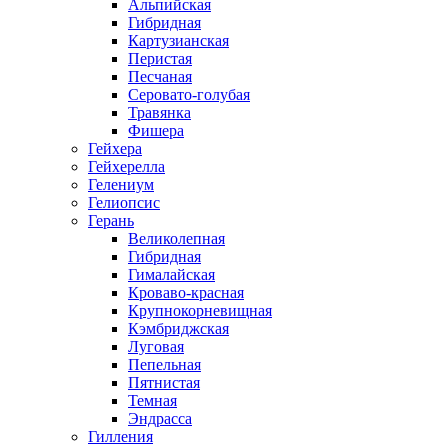
Альпийская
Гибридная
Картузианская
Перистая
Песчаная
Серовато-голубая
Травянка
Фишера
Гейхера
Гейхерелла
Гелениум
Гелиопсис
Герань
Великолепная
Гибридная
Гималайская
Кроваво-красная
Крупнокорневищная
Кэмбриджская
Луговая
Пепельная
Пятнистая
Темная
Эндрасса
Гилления