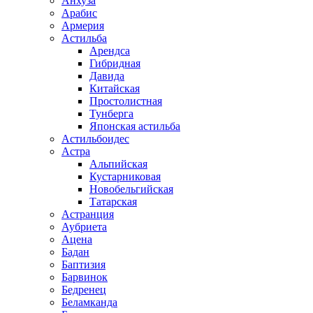
Анхуза
Арабис
Армерия
Астильба
Арендса
Гибридная
Давида
Китайская
Простолистная
Тунберга
Японская астильба
Астильбоидес
Астра
Альпийская
Кустарниковая
Новобельгийская
Татарская
Астранция
Аубриета
Ацена
Бадан
Баптизия
Барвинок
Бедренец
Беламканда