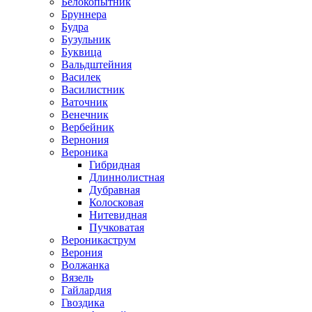
Белокопытник
Бруннера
Будра
Бузульник
Буквица
Вальдштейния
Василек
Василистник
Ваточник
Венечник
Вербейник
Вернония
Вероника
Гибридная
Длиннолистная
Дубравная
Колосковая
Нитевидная
Пучковатая
Вероникаструм
Верония
Волжанка
Вязель
Гайлардия
Гвоздика