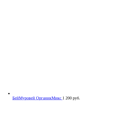
БейМуровей ОрганикМикс
1 200
руб.