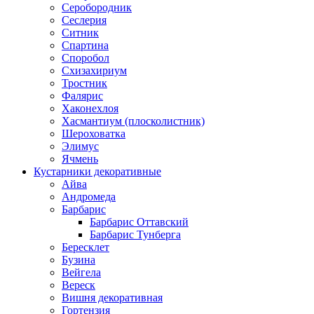
Серобородник
Сеслерия
Ситник
Спартина
Споробол
Схизахириум
Тростник
Фалярис
Хаконехлоя
Хасмантиум (плосколистник)
Шероховатка
Элимус
Ячмень
Кустарники декоративные
Айва
Андромеда
Барбарис
Барбарис Оттавский
Барбарис Тунберга
Бересклет
Бузина
Вейгела
Вереск
Вишня декоративная
Гортензия