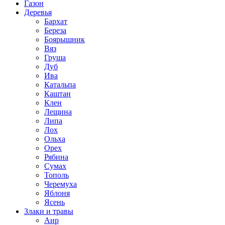
Газон
Деревья
Бархат
Береза
Боярышник
Вяз
Груша
Дуб
Ива
Катальпа
Каштан
Клен
Лещина
Липа
Лох
Ольха
Орех
Рябина
Сумах
Тополь
Черемуха
Яблоня
Ясень
Злаки и травы
Аир