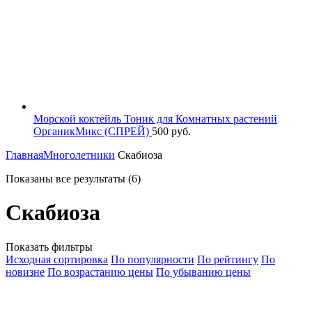
Морской коктейль Тоник для Комнатных растений
ОрганикМикс (СПРЕЙ)
500
руб.
Главная
Многолетники
Скабиоза
Показаны все результаты (6)
Скабиоза
Показать фильтры
Исходная сортировка
По популярности
По рейтингу
По
новизне
По возрастанию цены
По убыванию цены