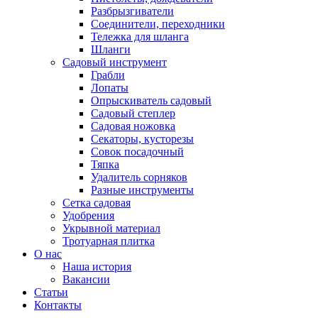
Разбрызгиватели
Соединители, переходники
Тележка для шланга
Шланги
Садовый инструмент
Грабли
Лопаты
Опрыскиватель садовый
Садовый степлер
Садовая ножовка
Секаторы, кусторезы
Совок посадочный
Тяпка
Удалитель сорняков
Разные инструменты
Сетка садовая
Удобрения
Укрывной материал
Тротуарная плитка
О нас
Наша история
Вакансии
Статьи
Контакты