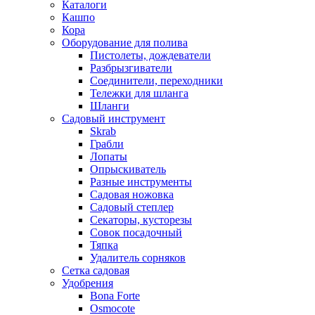
Каталоги
Кашпо
Кора
Оборудование для полива
Пистолеты, дождеватели
Разбрызгиватели
Соединители, переходники
Тележки для шланга
Шланги
Садовый инструмент
Skrab
Грабли
Лопаты
Опрыскиватель
Разные инструменты
Садовая ножовка
Садовый степлер
Секаторы, кусторезы
Совок посадочный
Тяпка
Удалитель сорняков
Сетка садовая
Удобрения
Bona Forte
Osmocote