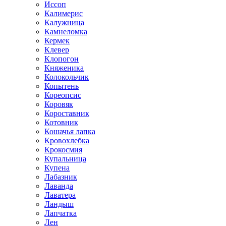
Иссоп
Калимерис
Калужница
Камнеломка
Кермек
Клевер
Клопогон
Княженика
Колокольчик
Копытень
Кореопсис
Коровяк
Короставник
Котовник
Кошачья лапка
Кровохлебка
Крокосмия
Купальница
Купена
Лабазник
Лаванда
Лаватера
Ландыш
Лапчатка
Лен