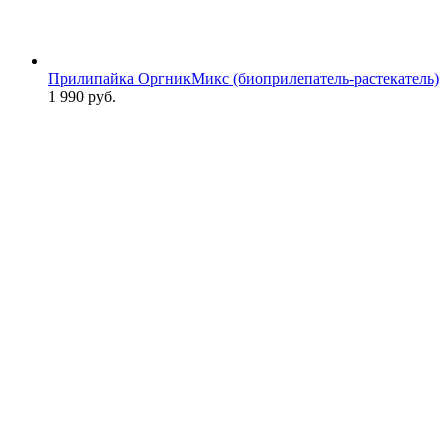
Прилипайка ОргникМикс (биоприлепатель-растекатель)
1 990
руб.