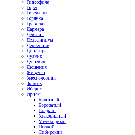
Гипсофила
Горец
Горечавка
Горянка
Гравилат
Дармера
Девясил
Дельфиниум
Дербенник
Дицентра
Дудник
Душевик
Дюшения
Живучка
Змееголовник
Зопник
Иберис
Ирисы
Болотный
Бородатый
Гладкий
Злаковидный
Мечевидный
Низкий
Сибирский