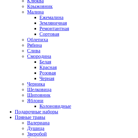
Клюква
Крыжовник
Малина
Ежемалина
Земляничная
Ремонтантная
Сортовая
Облепиха
Рябина
Слива
Смородина
Белая
Красная
Розовая
Черная
Черника
Шелковица
Шиповник
Яблони
Колоновидные
Подарочные наборы
Пряные травы
Валериана
Душица
Зверобой