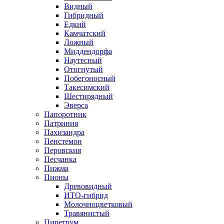
Видный
Гибридный
Едкий
Камчатский
Ложный
Миддендорфа
Наутесный
Отогнутый
Побегоносный
Такесимский
Шестирядный
Эверса
Папоротник
Патриния
Пахизандра
Пенстемон
Перовския
Песчанка
Пижма
Пионы
Древовидный
ИТО-гибрид
Молочноцветковый
Травянистый
Пиретрум