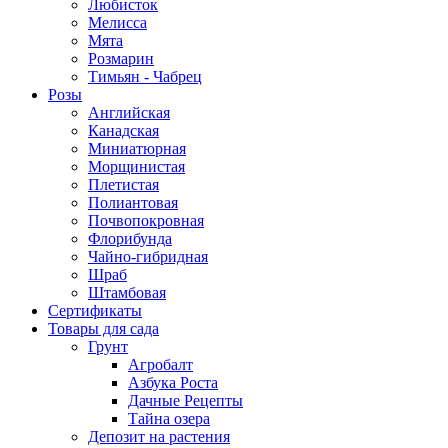
Любисток
Мелисса
Мята
Розмарин
Тимьян - Чабрец
Розы
Английская
Канадская
Миниатюрная
Морщинистая
Плетистая
Полиантовая
Почвопокровная
Флорибунда
Чайно-гибридная
Шраб
Штамбовая
Сертификаты
Товары для сада
Грунт
Агробалт
Азбука Роста
Дачные Рецепты
Тайна озера
Депозит на растения