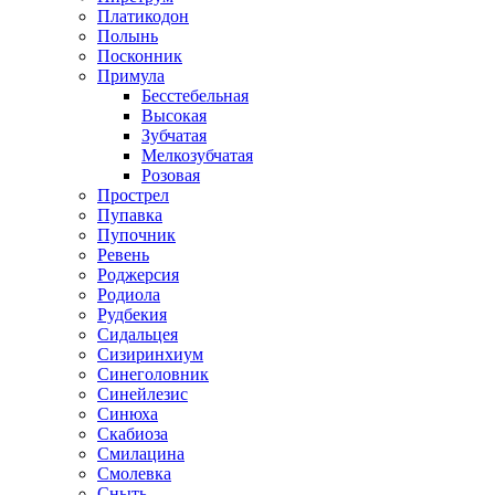
Платикодон
Полынь
Посконник
Примула
Бесстебельная
Высокая
Зубчатая
Мелкозубчатая
Розовая
Прострел
Пупавка
Пупочник
Ревень
Роджерсия
Родиола
Рудбекия
Сидальцея
Сизиринхиум
Синеголовник
Синейлезис
Синюха
Скабиоза
Смилацина
Смолевка
Сныть