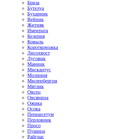
Бриза
Бутелуа
Бухарник
Вейник
Житняк
Императа
Келерия
Ковыль
Коротконожка
Лисохвост
Луговик
Манник
Мискантус
Молиния
Мюленбергия
Мятлик
Овсец
Овсяница
Ожика
Осока
Пеннисетум
Перловник
Просо
Пушица
Райграс