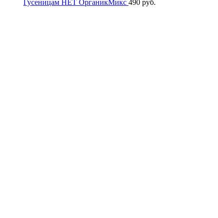
Гусеницам НЕТ ОрганикМикс
490
руб.