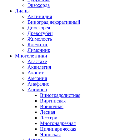
Экзохорда
Лианы
Актинидия
Виноград декоративный
Диоскорея
Древогубец
Жимолость
Клематис
Лимонник
Многолетники
Агастахе
Аквилегия
Аконит
Амсония
Анафалис
Анемона
Виноградолистная
Виргинская
Войлочная
Лесная
Лессери
Многонадрезная
Цилиндрическая
Японская