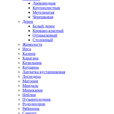
Древовидная
Крупнолистная
Метельчатая
Черешковая
Дерен
Белый дерен
Кроваво-красный
Отпрысковый
Столонный
Жимолость
Ирга
Калина
Карагана
Кизильник
Крушина
Лапчатка кустарниковая
Леспедеца
Магония
Миндаль
Мирикария
Нейлия
Пузыреплодник
Рододендрон
Рябинник
Самшит