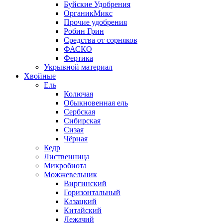
Буйские Удобрения
ОрганикМикс
Прочие удобрения
Робин Грин
Средства от сорняков
ФАСКО
Фертика
Укрывной материал
Хвойные
Ель
Колючая
Обыкновенная ель
Сербская
Сибирская
Сизая
Чёрная
Кедр
Лиственница
Микробиота
Можжевельник
Виргинский
Горизонтальный
Казацкий
Китайский
Лежачий