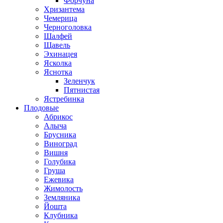
Форчуна
Хризантема
Чемерица
Черноголовка
Шалфей
Щавель
Эхинацея
Ясколка
Яснотка
Зеленчук
Пятнистая
Ястребинка
Плодовые
Абрикос
Алыча
Брусника
Виноград
Вишня
Голубика
Груша
Ежевика
Жимолость
Земляника
Йошта
Клубника