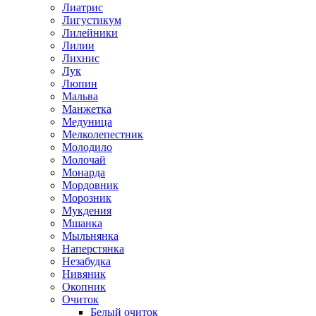
Лиатрис
Лигустикум
Лилейники
Лилии
Лихнис
Лук
Люпин
Мальва
Манжетка
Медуница
Мелколепестник
Молодило
Молочай
Монарда
Мордовник
Морозник
Мукдения
Мшанка
Мыльнянка
Наперстянка
Незабудка
Нивяник
Окопник
Очиток
Белый очиток