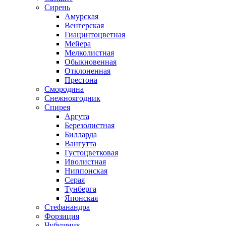
Сирень
Амурская
Венгерская
Гиацинтоцветная
Мейера
Мелколистная
Обыкновенная
Отклоненная
Престона
Смородина
Снежноягодник
Спирея
Аргута
Березолистная
Билларда
Вангутта
Густоцветковая
Иволистная
Ниппонская
Серая
Тунберга
Японская
Стефанандра
Форзиция
Чубушник