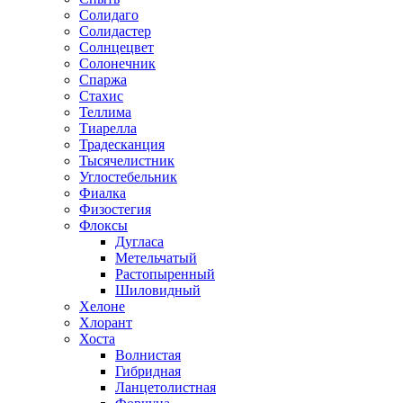
Солидаго
Солидастер
Солнцецвет
Солонечник
Спаржа
Стахис
Теллима
Тиарелла
Традесканция
Тысячелистник
Углостебельник
Фиалка
Физостегия
Флоксы
Дугласа
Метельчатый
Растопыренный
Шиловидный
Хелоне
Хлорант
Хоста
Волнистая
Гибридная
Ланцетолистная