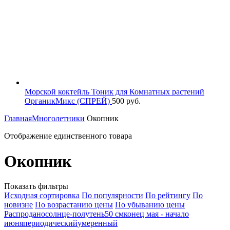
Морской коктейль Тоник для Комнатных растений
ОрганикМикс (СПРЕЙ)
500
руб.
Главная
Многолетники
Окопник
Отображение единственного товара
Окопник
Показать фильтры
Исходная сортировка
По популярности
По рейтингу
По
новизне
По возрастанию цены
По убыванию цены
Распродано
солнце-полутень
50 см
конец мая - начало
июня
периодический
умеренный