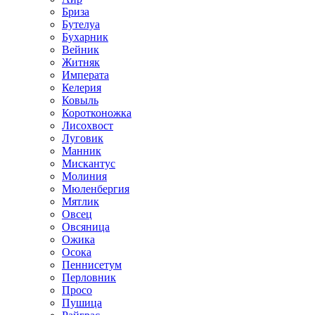
Бриза
Бутелуа
Бухарник
Вейник
Житняк
Императа
Келерия
Ковыль
Коротконожка
Лисохвост
Луговик
Манник
Мискантус
Молиния
Мюленбергия
Мятлик
Овсец
Овсяница
Ожика
Осока
Пеннисетум
Перловник
Просо
Пушица