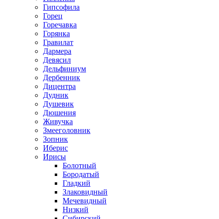
Гипсофила
Горец
Горечавка
Горянка
Гравилат
Дармера
Девясил
Дельфиниум
Дербенник
Дицентра
Дудник
Душевик
Дюшения
Живучка
Змееголовник
Зопник
Иберис
Ирисы
Болотный
Бородатый
Гладкий
Злаковидный
Мечевидный
Низкий
Сибирский