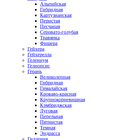
Альпийская
Гибридная
Картузианская
Перистая
Песчаная
Серовато-голубая
Травянка
Фишера
Гейхера
Гейхерелла
Гелениум
Гелиопсис
Герань
Великолепная
Гибридная
Гималайская
Кроваво-красная
Крупнокорневищная
Кэмбриджская
Луговая
Пепельная
Пятнистая
Темная
Эндрасса
Гилления