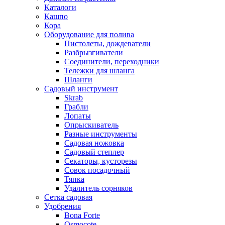
Каталоги
Кашпо
Кора
Оборудование для полива
Пистолеты, дождеватели
Разбрызгиватели
Соединители, переходники
Тележки для шланга
Шланги
Садовый инструмент
Skrab
Грабли
Лопаты
Опрыскиватель
Разные инструменты
Садовая ножовка
Садовый степлер
Секаторы, кусторезы
Совок посадочный
Тяпка
Удалитель сорняков
Сетка садовая
Удобрения
Bona Forte
Osmocote