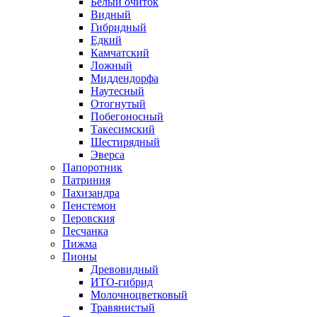
Белый очиток
Видный
Гибридный
Едкий
Камчатский
Ложный
Миддендорфа
Наутесный
Отогнутый
Побегоносный
Такесимский
Шестирядный
Эверса
Папоротник
Патриния
Пахизандра
Пенстемон
Перовския
Песчанка
Пижма
Пионы
Древовидный
ИТО-гибрид
Молочноцветковый
Травянистый