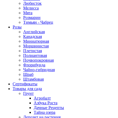
Любисток
Мелисса
Мята
Розмарин
Тимьян - Чабрец
Розы
Английская
Канадская
Миниатюрная
Морщинистая
Плетистая
Полиантовая
Почвопокровная
Флорибунда
Чайно-гибридная
Шраб
Штамбовая
Сертификаты
Товары для сада
Грунт
Агробалт
Азбука Роста
Дачные Рецепты
Тайна озера
Депозит на растения