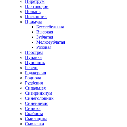
Пиретрум
Платикодон
Полынь
Посконник
Примула
Бесстебельная
Высокая
Зубчатая
Мелкозубчатая
Розовая
Прострел
Пупавка
Пупочник
Ревень
Роджерсия
Родиола
Рудбекия
Сидальцея
Сизиринхиум
Синеголовник
Синейлезис
Синюха
Скабиоза
Смилацина
Смолевка