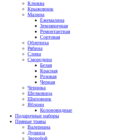
Клюква
Крыжовник
Малина
Ежемалина
Земляничная
Ремонтантная
Сортовая
Облепиха
Рябина
Слива
Смородина
Белая
Красная
Розовая
Черная
Черника
Шелковица
Шиповник
Яблони
Колоновидные
Подарочные наборы
Пряные травы
Валериана
Душица
Зверобой