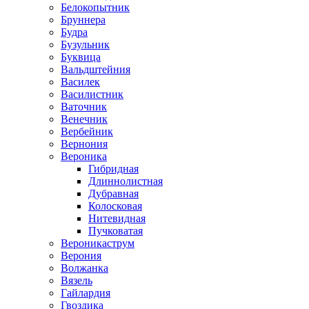
Белокопытник
Бруннера
Будра
Бузульник
Буквица
Вальдштейния
Василек
Василистник
Ваточник
Венечник
Вербейник
Вернония
Вероника
Гибридная
Длиннолистная
Дубравная
Колосковая
Нитевидная
Пучковатая
Вероникаструм
Верония
Волжанка
Вязель
Гайлардия
Гвоздика