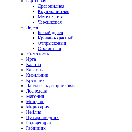
Гортензия
Древовидная
Крупнолистная
Метельчатая
Черешковая
Дерен
Белый дерен
Кроваво-красный
Отпрысковый
Столонный
Жимолость
Ирга
Калина
Карагана
Кизильник
Крушина
Лапчатка кустарниковая
Леспедеца
Магония
Миндаль
Мирикария
Нейлия
Пузыреплодник
Рододендрон
Рябинник