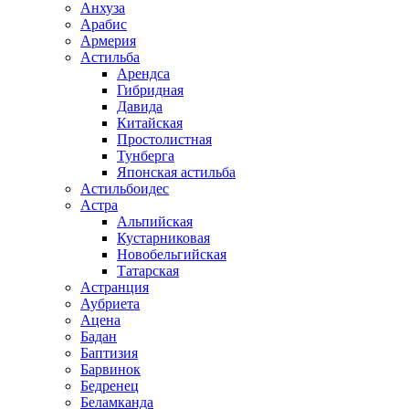
Анхуза
Арабис
Армерия
Астильба
Арендса
Гибридная
Давида
Китайская
Простолистная
Тунберга
Японская астильба
Астильбоидес
Астра
Альпийская
Кустарниковая
Новобельгийская
Татарская
Астранция
Аубриета
Ацена
Бадан
Баптизия
Барвинок
Бедренец
Беламканда