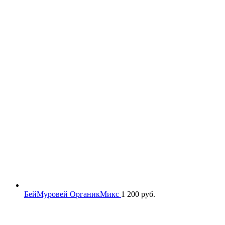
БейМуровей ОрганикМикс
1 200
руб.