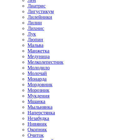
Лен
Лиатрис
Лигустикум
Лилейники
Лилии
Лихнис
Лук
Люпин
Мальва
Манжетка
Медуница
Мелколепестник
Молодило
Молочай
Монарда
Мордовник
Морозник
Мукдения
Мшанка
Мыльнянка
Наперстянка
Незабудка
Нивяник
Окопник
Очиток