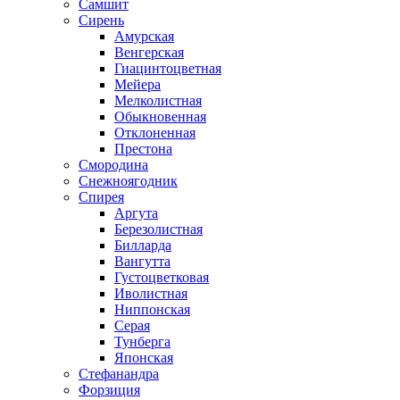
Самшит
Сирень
Амурская
Венгерская
Гиацинтоцветная
Мейера
Мелколистная
Обыкновенная
Отклоненная
Престона
Смородина
Снежноягодник
Спирея
Аргута
Березолистная
Билларда
Вангутта
Густоцветковая
Иволистная
Ниппонская
Серая
Тунберга
Японская
Стефанандра
Форзиция