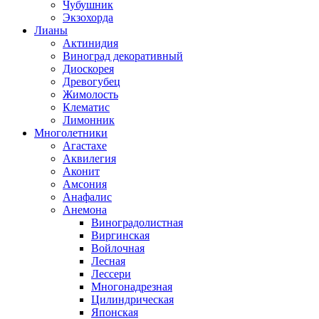
Чубушник
Экзохорда
Лианы
Актинидия
Виноград декоративный
Диоскорея
Древогубец
Жимолость
Клематис
Лимонник
Многолетники
Агастахе
Аквилегия
Аконит
Амсония
Анафалис
Анемона
Виноградолистная
Виргинская
Войлочная
Лесная
Лессери
Многонадрезная
Цилиндрическая
Японская