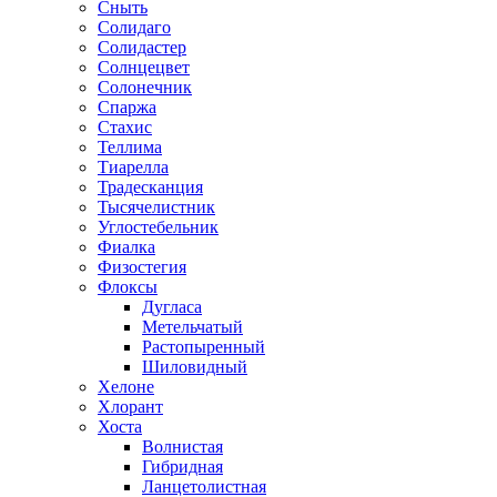
Сныть
Солидаго
Солидастер
Солнцецвет
Солонечник
Спаржа
Стахис
Теллима
Тиарелла
Традесканция
Тысячелистник
Углостебельник
Фиалка
Физостегия
Флоксы
Дугласа
Метельчатый
Растопыренный
Шиловидный
Хелоне
Хлорант
Хоста
Волнистая
Гибридная
Ланцетолистная