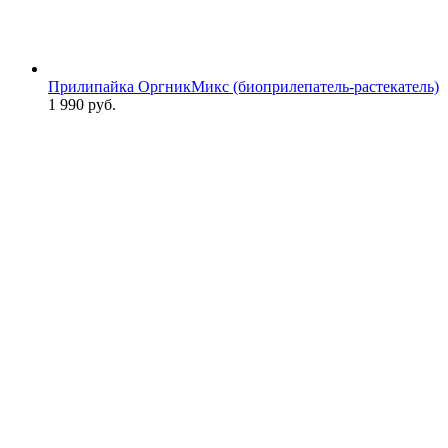
Прилипайка ОргникМикс (биоприлепатель-растекатель)
1 990
руб.