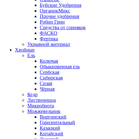
Буйские Удобрения
ОрганикМикс
Прочие удобрения
Робин Грин
Средства от сорняков
ФАСКО
Фертика
Укрывной материал
Хвойные
Ель
Колючая
Обыкновенная ель
Сербская
Сибирская
Сизая
Чёрная
Кедр
Лиственница
Микробиота
Можжевельник
Виргинский
Горизонтальный
Казацкий
Китайский