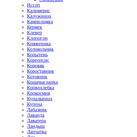
Иссоп
Калимерис
Калужница
Камнеломка
Кермек
Клевер
Клопогон
Княженика
Колокольчик
Копытень
Кореопсис
Коровяк
Короставник
Котовник
Кошачья лапка
Кровохлебка
Крокосмия
Купальница
Купена
Лабазник
Лаванда
Лаватера
Ландыш
Лапчатка