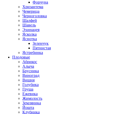
Форчуна
Хризантема
Чемерица
Черноголовка
Шалфей
Щавель
Эхинацея
Ясколка
Яснотка
Зеленчук
Пятнистая
Ястребинка
Плодовые
Абрикос
Алыча
Брусника
Виноград
Вишня
Голубика
Груша
Ежевика
Жимолость
Земляника
Йошта
Клубника