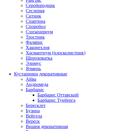
Райграс
Серобородник
Сеслерия
Ситник
Спартина
Споробол
Схизахириум
Тростник
Фалярис
Хаконехлоя
Хасмантиум (плосколистник)
Шероховатка
Элимус
Ячмень
Кустарники декоративные
Айва
Андромеда
Барбарис
Барбарис Оттавский
Барбарис Тунберга
Бересклет
Бузина
Вейгела
Вереск
Вишня декоративная