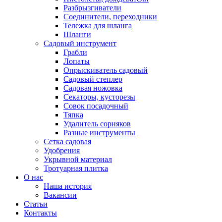
Разбрызгиватели
Соединители, переходники
Тележка для шланга
Шланги
Садовый инструмент
Грабли
Лопаты
Опрыскиватель садовый
Садовый степлер
Садовая ножовка
Секаторы, кусторезы
Совок посадочный
Тяпка
Удалитель сорняков
Разные инструменты
Сетка садовая
Удобрения
Укрывной материал
Тротуарная плитка
О нас
Наша история
Вакансии
Статьи
Контакты