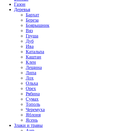
Газон
Деревья
Бархат
Береза
Боярышник
Вяз
Груша
Дуб
Ива
Катальпа
Каштан
Клен
Лещина
Липа
Лох
Ольха
Орех
Рябина
Сумах
Тополь
Черемуха
Яблоня
Ясень
Злаки и травы
Аир