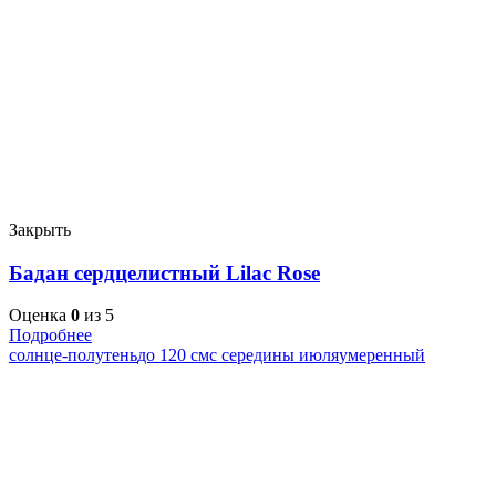
Закрыть
Бадан сердцелистный Lilac Rose
Оценка
0
из 5
Подробнее
солнце-полутень
до 120 см
с середины июля
умеренный