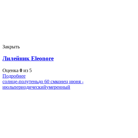
Закрыть
Лилейник Eleonore
Оценка
0
из 5
Подробнее
солнце-полутень
до 60 см
конец июня -
июль
периодический
умеренный