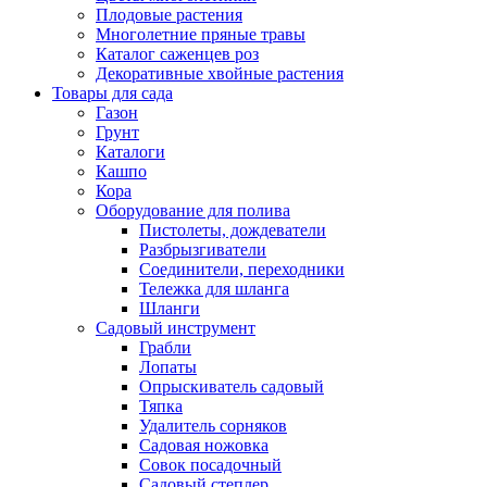
Плодовые растения
Многолетние пряные травы
Каталог саженцев роз
Декоративные хвойные растения
Товары для сада
Газон
Грунт
Каталоги
Кашпо
Кора
Оборудование для полива
Пистолеты, дождеватели
Разбрызгиватели
Соединители, переходники
Тележка для шланга
Шланги
Садовый инструмент
Грабли
Лопаты
Опрыскиватель садовый
Тяпка
Удалитель сорняков
Садовая ножовка
Совок посадочный
Садовый степлер