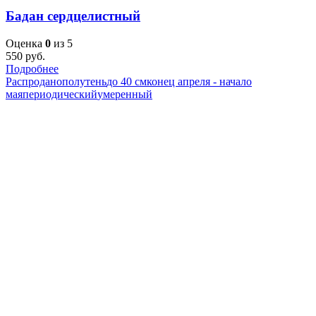
Бадан сердцелистный
Оценка
0
из 5
550
руб.
Подробнее
Распродано
полутень
до 40 см
конец апреля - начало
мая
периодический
умеренный