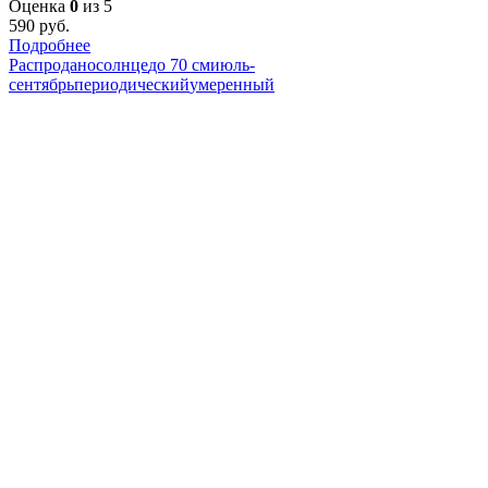
Оценка
0
из 5
590
руб.
Подробнее
Распродано
солнце
до 70 см
июль-
сентябрь
периодический
умеренный