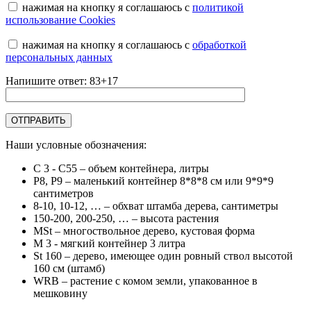
нажимая на кнопку я соглашаюсь с
политикой
использование Cookies
нажимая на кнопку я соглашаюсь с
обработкой
персональных данных
Напишите ответ: 83+17
Наши условные обозначения:
C 3 - C55
– объем контейнера, литры
Р8, Р9
– маленький контейнер 8*8*8 см или 9*9*9
сантиметров
8-10, 10-12, …
– обхват штамба дерева, сантиметры
150-200, 200-250, …
– высота растения
MSt
– многоствольное дерево, кустовая форма
М 3
- мягкий контейнер 3 литра
St 160
– дерево, имеющее один ровный ствол высотой
160 см (штамб)
WRB
– растение с комом земли, упакованное в
мешковину