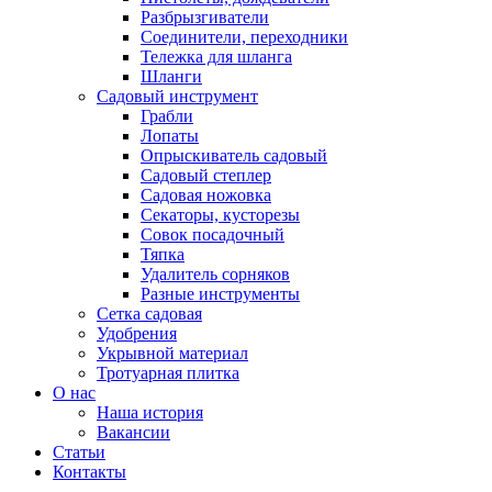
Разбрызгиватели
Соединители, переходники
Тележка для шланга
Шланги
Садовый инструмент
Грабли
Лопаты
Опрыскиватель садовый
Садовый степлер
Садовая ножовка
Секаторы, кусторезы
Совок посадочный
Тяпка
Удалитель сорняков
Разные инструменты
Сетка садовая
Удобрения
Укрывной материал
Тротуарная плитка
О нас
Наша история
Вакансии
Статьи
Контакты