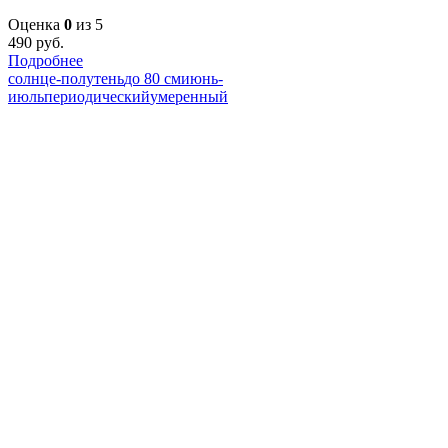
Оценка
0
из 5
490
руб.
Подробнее
солнце-полутень
до 80 см
июнь-
июль
периодический
умеренный