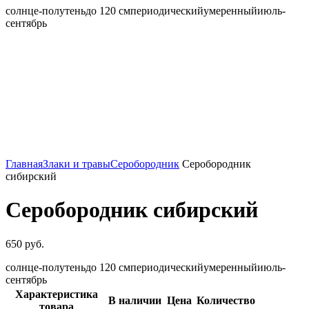
солнце-полутень
до 120 см
периодический
умеренный
июль-
сентябрь
Главная
Злаки и травы
Серобородник
Серобородник
сибирский
Серобородник сибирский
650
руб.
солнце-полутень
до 120 см
периодический
умеренный
июль-
сентябрь
Характеристика
В наличии
Цена
Количество
товара