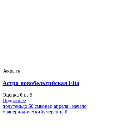
Закрыть
Астра новобельгийская Elta
Оценка
0
из 5
Подробнее
полутень
до 60 см
конец апреля - начало
мая
периодический
умеренный