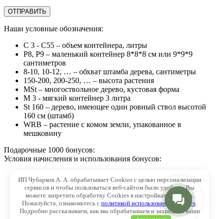
Наши условные обозначения:
C 3 - C55
– объем контейнера, литры
Р8, Р9
– маленький контейнер 8*8*8 см или 9*9*9
сантиметров
8-10, 10-12, …
– обхват штамба дерева, сантиметры
150-200, 200-250, …
– высота растения
MSt
– многоствольное дерево, кустовая форма
М 3
- мягкий контейнер 3 литра
St 160
– дерево, имеющее один ровный ствол высотой
160 см (штамб)
WRB
– растение с комом земли, упакованное в
мешковину
Подарочные 1000 бонусов:
Условия начисления и использования бонусов:
- только для клиентов
зарегистрированных в системе
ИП Чубарков А. А. обрабатывает Cookies с целью персонализации
лояльности
сервисов и чтобы пользоваться веб-сайтом было удобнее. Вы
- для всех, у кого день рождения
с 1 ноября по 30
можете запретить обработку Cookies в настройках браузера.
апреля
Пожалуйста, ознакомьтесь с
политикой использования Cookies
.
- период действия акции:
с 18 по 31 июля 2026 года
Подробно рассказываем, как мы обрабатываем и защищаем ваши