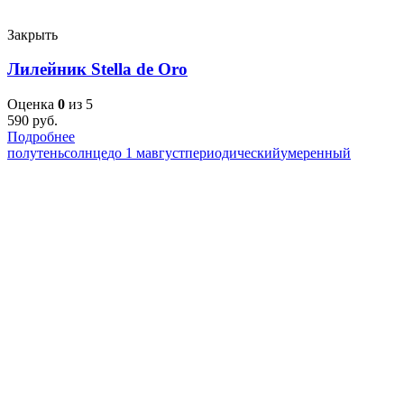
Закрыть
Лилейник Stella de Oro
Оценка
0
из 5
590
руб.
Подробнее
полутень
солнце
до 1 м
август
периодический
умеренный