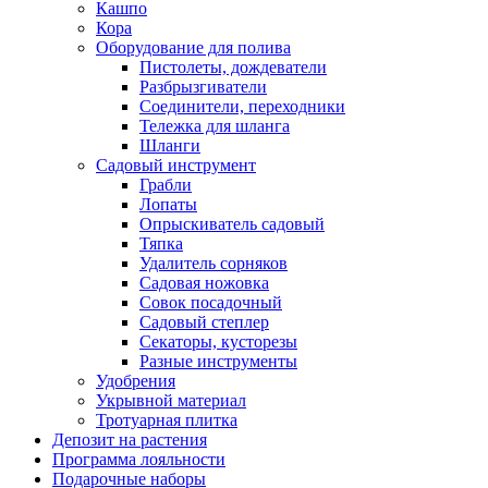
Кашпо
Кора
Оборудование для полива
Пистолеты, дождеватели
Разбрызгиватели
Соединители, переходники
Тележка для шланга
Шланги
Садовый инструмент
Грабли
Лопаты
Опрыскиватель садовый
Тяпка
Удалитель сорняков
Садовая ножовка
Совок посадочный
Садовый степлер
Секаторы, кусторезы
Разные инструменты
Удобрения
Укрывной материал
Тротуарная плитка
Депозит на растения
Программа лояльности
Подарочные наборы