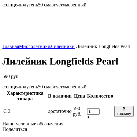
солнце-полутень
50 см
август
умеренный
Главная
Многолетники
Лилейники
Лилейник Longfields Pearl
Лилейник Longfields Pearl
590
руб.
солнце-полутень
50 см
август
умеренный
Характеристика
В наличии
Цена
Количество
товара
-
590
В
С 3
достаточно
руб.
корзину
+
Наши условные обозначения
Поделиться