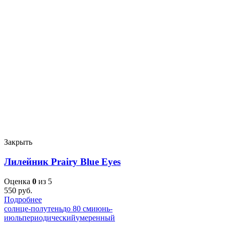
Закрыть
Лилейник Prairy Blue Eyes
Оценка
0
из 5
550
руб.
Подробнее
солнце-полутень
до 80 см
июнь-
июль
периодический
умеренный