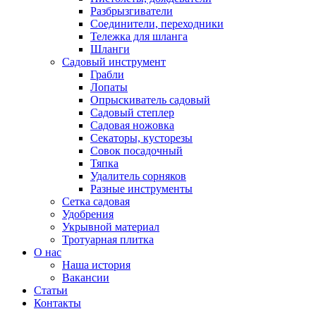
Разбрызгиватели
Соединители, переходники
Тележка для шланга
Шланги
Садовый инструмент
Грабли
Лопаты
Опрыскиватель садовый
Садовый степлер
Садовая ножовка
Секаторы, кусторезы
Совок посадочный
Тяпка
Удалитель сорняков
Разные инструменты
Сетка садовая
Удобрения
Укрывной материал
Тротуарная плитка
О нас
Наша история
Вакансии
Статьи
Контакты