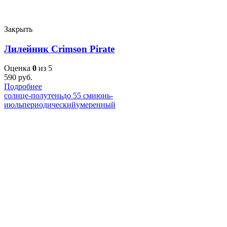
Закрыть
Лилейник Crimson Pirate
Оценка
0
из 5
590
руб.
Подробнее
солнце-полутень
до 55 см
июнь-
июль
периодический
умеренный