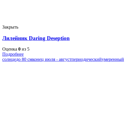
Закрыть
Лилейник Daring Deseption
Оценка
0
из 5
Подробнее
солнце
до 80 см
конец июля - август
периодический
умеренный