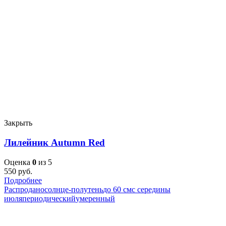
Закрыть
Лилейник Autumn Red
Оценка
0
из 5
550
руб.
Подробнее
Распродано
солнце-полутень
до 60 см
с середины
июля
периодический
умеренный