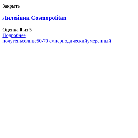
Закрыть
Лилейник Cosmopolitan
Оценка
0
из 5
Подробнее
полутень
солнце
50-70 см
периодический
умеренный