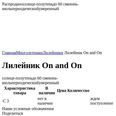
Распродано
солнце-полутень
до 60 см
июнь-
июль
периодический
умеренный
Главная
Многолетники
Лилейники
Лилейник On and On
Лилейник On and On
солнце-полутень
до 60 см
июнь-
июль
периодический
умеренный
Характеристика
В
Цена
Количество
товара
наличии
нет в
ждем
С 3
наличии
поступление
Наши условные обозначения
Поделиться