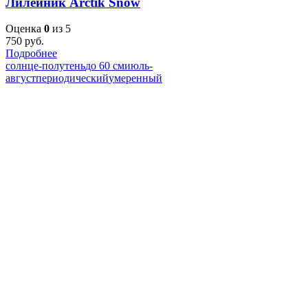
Лилейник Arctik Snow
Оценка
0
из 5
750
руб.
Подробнее
солнце-полутень
до 60 см
июль-
август
периодический
умеренный