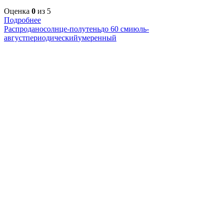
Оценка
0
из 5
Подробнее
Распродано
солнце-полутень
до 60 см
июль-
август
периодический
умеренный