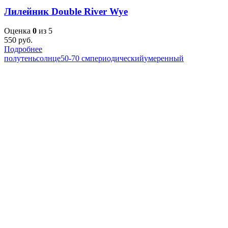
Лилейник Double River Wye
Оценка
0
из 5
550
руб.
Подробнее
полутень
солнце
50-70 см
периодический
умеренный