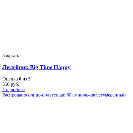
Закрыть
Лилейник Big Time Happy
Оценка
0
из 5
550
руб.
Подробнее
Распродано
солнце-полутень
до 60 см
июль-август
умеренный