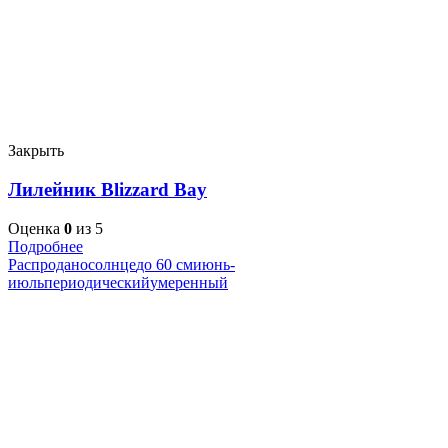
Закрыть
Лилейник Blizzard Bay
Оценка
0
из 5
Подробнее
Распродано
солнце
до 60 см
июнь-
июль
периодический
умеренный