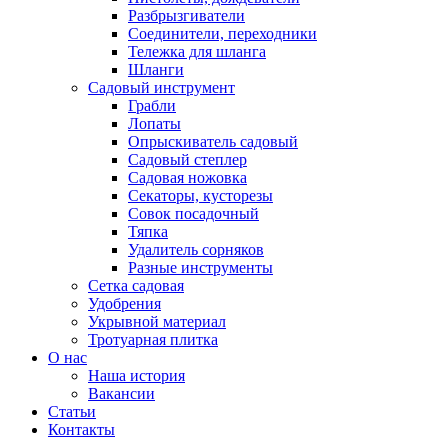
Разбрызгиватели
Соединители, переходники
Тележка для шланга
Шланги
Садовый инструмент
Грабли
Лопаты
Опрыскиватель садовый
Садовый степлер
Садовая ножовка
Секаторы, кусторезы
Совок посадочный
Тяпка
Удалитель сорняков
Разные инструменты
Сетка садовая
Удобрения
Укрывной материал
Тротуарная плитка
О нас
Наша история
Вакансии
Статьи
Контакты