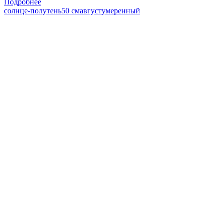
Подробнее
солнце-полутень
50 см
август
умеренный