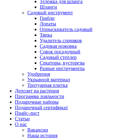
Тележка для шланга
Шланги
Садовый инструмент
Грабли
Лопаты
Опрыскиватель садовый
Тяпка
Удалитель сорняков
Садовая ножовка
Совок посадочный
Садовый степлер
Секаторы, кусторезы
Разные инструменты
Удобрения
Укрывной материал
Тротуарная плитка
Депозит на растения
Программа лояльности
Подарочные наборы
Подарочный сертификат
Прайс-лист
Статьи
О нас
Вакансии
Наша история