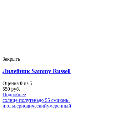
Закрыть
Лилейник Sammy Russell
Оценка
0
из 5
550
руб.
Подробнее
солнце-полутень
до 55 см
июнь-
июль
периодический
умеренный