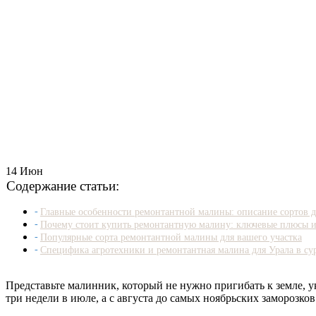
14
Июн
Содержание статьи:
Главные особенности ремонтантной малины: описание сортов д
Почему стоит купить ремонтантную малину: ключевые плюсы 
Популярные сорта ремонтантной малины для вашего участка
Специфика агротехники и ремонтантная малина для Урала в су
Представьте малинник, который не нужно пригибать к земле, у
три недели в июле, а с августа до самых ноябрьских заморозко