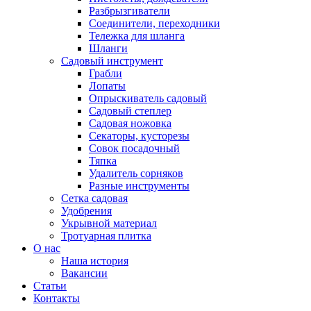
Разбрызгиватели
Соединители, переходники
Тележка для шланга
Шланги
Садовый инструмент
Грабли
Лопаты
Опрыскиватель садовый
Садовый степлер
Садовая ножовка
Секаторы, кусторезы
Совок посадочный
Тяпка
Удалитель сорняков
Разные инструменты
Сетка садовая
Удобрения
Укрывной материал
Тротуарная плитка
О нас
Наша история
Вакансии
Статьи
Контакты