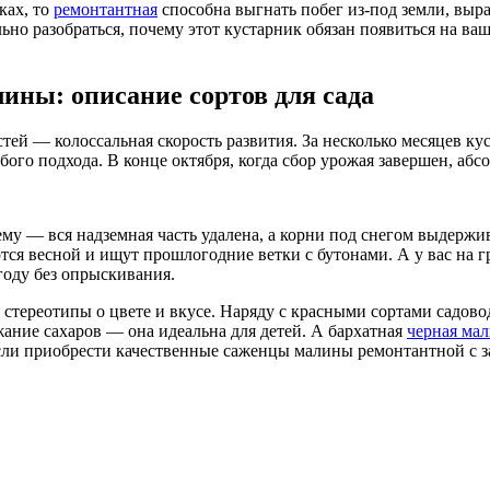
ках, то
ремонтантная
способна выгнать побег из-под земли, выра
ьно разобраться, почему этот кустарник обязан появиться на ваш
ины: описание сортов для сада
ей — колоссальная скорость развития. За несколько месяцев ку
ого подхода. В конце октября, когда сбор урожая завершен, абсо
ему — вся надземная часть удалена, а корни под снегом выдержи
я весной и ищут прошлогодние ветки с бутонами. А у вас на гря
году без опрыскивания.
стереотипы о цвете и вкусе. Наряду с красными сортами садов
ание сахаров — она идеальна для детей. А бархатная
черная ма
Если приобрести качественные саженцы малины ремонтантной с 