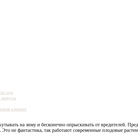
ля сада
и минусы
ровом климате
кутывать на зиму и бесконечно опрыскивать от вредителей. Пред
в. Это не фантастика, так работают современные плодовые расте