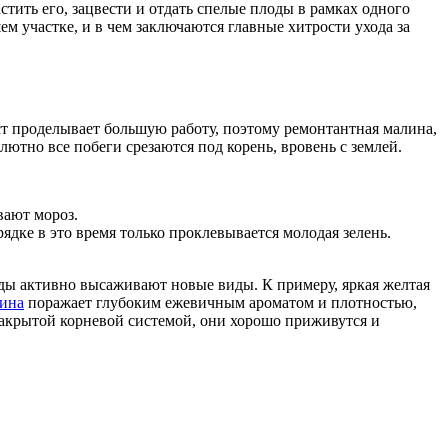
стить его, зацвести и отдать спелые плоды в рамках одного
ем участке, и в чем заключаются главные хитрости ухода за
ст проделывает большую работу, поэтому ремонтантная малина,
лютно все побеги срезаются под корень, вровень с землей.
вают мороз.
дке в это время только проклевывается молодая зелень.
оды активно высаживают новые виды. К примеру, яркая желтая
лина
поражает глубоким ежевичным ароматом и плотностью,
закрытой корневой системой, они хорошо приживутся и