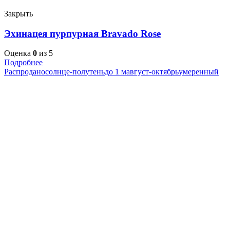
Закрыть
Эхинацея пурпурная Bravado Rose
Оценка
0
из 5
Подробнее
Распродано
солнце-полутень
до 1 м
август-октябрь
умеренный