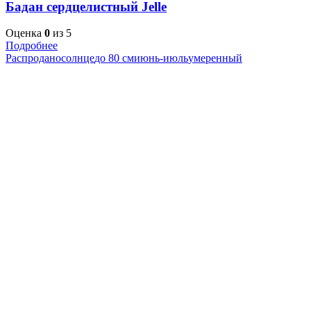
Бадан сердцелистный Jelle
Оценка
0
из 5
Подробнее
Распродано
солнце
до 80 см
июнь-июль
умеренный