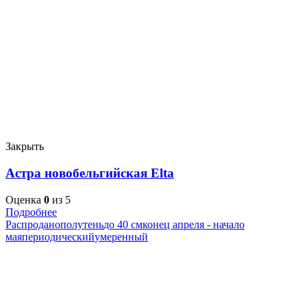
Закрыть
Астра новобельгийская Elta
Оценка
0
из 5
Подробнее
Распродано
полутень
до 40 см
конец апреля - начало
мая
периодический
умеренный