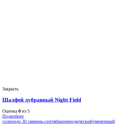
Закрыть
Шалфей дубравный Night Field
Оценка
0
из 5
Подробнее
солнце
до 30 см
июнь-сентябрь
периодический
умеренный