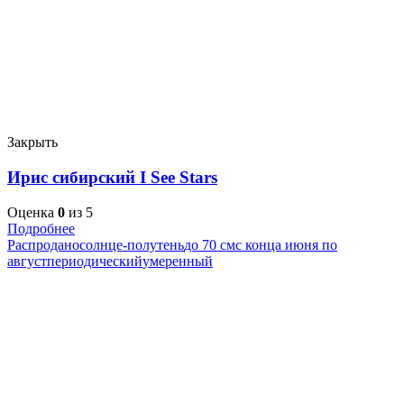
Закрыть
Ирис сибирский I See Stars
Оценка
0
из 5
Подробнее
Распродано
солнце-полутень
до 70 см
с конца июня по
август
периодический
умеренный