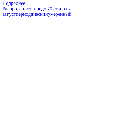
Подробнее
Распродано
солнце
до 70 см
июль-
август
периодический
умеренный