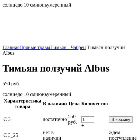
солнце
до 10 см
июнь
умеренный
Главная
Пряные травы
Тимьян - Чабрец
Тимьян ползучий
Albus
Тимьян ползучий Albus
550
руб.
солнце
до 10 см
июнь
умеренный
Характеристика
В наличии
Цена
Количество
товара
-
550
С 3
достаточно
В корзину
руб.
+
нет в
ждем
С 3_25
наличии
поступление