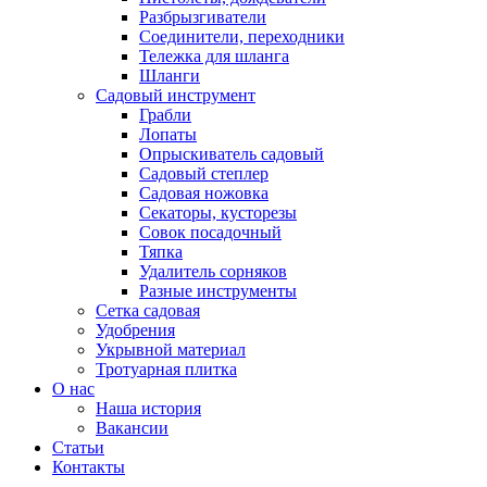
Разбрызгиватели
Соединители, переходники
Тележка для шланга
Шланги
Садовый инструмент
Грабли
Лопаты
Опрыскиватель садовый
Садовый степлер
Садовая ножовка
Секаторы, кусторезы
Совок посадочный
Тяпка
Удалитель сорняков
Разные инструменты
Сетка садовая
Удобрения
Укрывной материал
Тротуарная плитка
О нас
Наша история
Вакансии
Статьи
Контакты