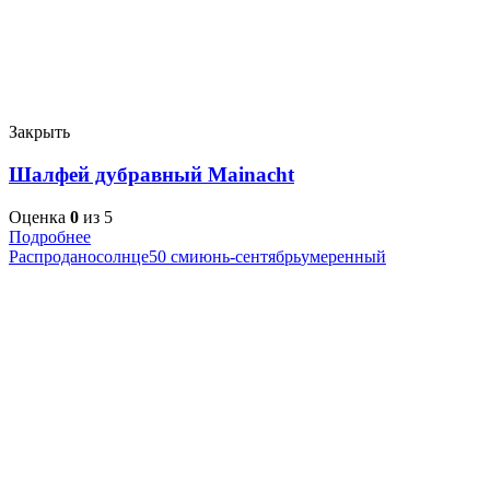
Закрыть
Шалфей дубравный Mainacht
Оценка
0
из 5
Подробнее
Распродано
солнце
50 см
июнь-сентябрь
умеренный