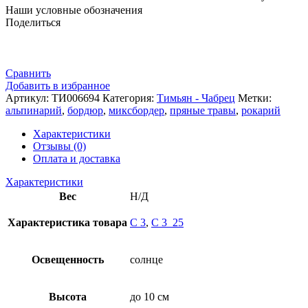
Наши условные обозначения
Поделиться
Сравнить
Добавить в избранное
Артикул:
ТИ006694
Категория:
Тимьян - Чабрец
Метки:
альпинарий
,
бордюр
,
миксбордер
,
пряные травы
,
рокарий
Характеристики
Отзывы (0)
Оплата и доставка
Характеристики
Вес
Н/Д
Характеристика товара
С 3
,
С 3_25
Освещенность
солнце
Высота
до 10 см