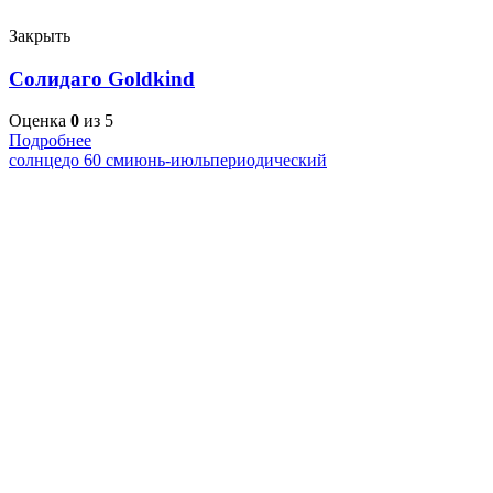
Закрыть
Солидаго Goldkind
Оценка
0
из 5
Подробнее
солнце
до 60 см
июнь-июль
периодический