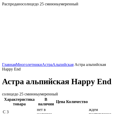
Распродано
солнце
до 25 см
июнь
умеренный
Главная
Многолетники
Астра
Альпийская
Астра альпийская
Happy End
Астра альпийская Happy End
солнце
до 25 см
июнь
умеренный
Характеристика
В
Цена
Количество
товара
наличии
нет в
ждем
С 3