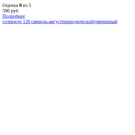
Оценка
0
из 5
590
руб.
Подробнее
солнце
до 120 см
июль-август
периодический
умеренный