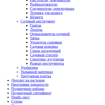
Пистолеты, дождеватели
Разбрызгиватели
Соединители, переходники
Тележка для шланга
Шланги
Садовый инструмент
Грабли
Лопаты
Опрыскиватель садовый
Тяпка
Удалитель сорняков
Садовая ножовка
Совок посадочный
Садовый степлер
Секаторы, кусторезы
Разные инструменты
Удобрения
Укрывной материал
Тротуарная плитка
Депозит на растения
Программа лояльности
Подарочные наборы
Подарочный сертификат
Прайс-лист
Статьи