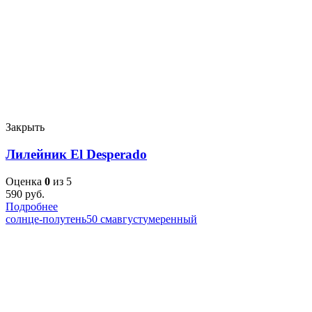
Закрыть
Лилейник El Desperado
Оценка
0
из 5
590
руб.
Подробнее
солнце-полутень
50 см
август
умеренный