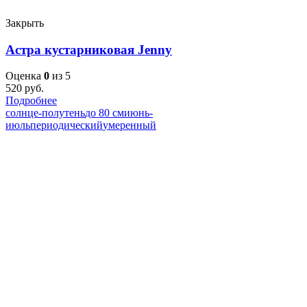
Закрыть
Астра кустарниковая Jenny
Оценка
0
из 5
520
руб.
Подробнее
солнце-полутень
до 80 см
июнь-
июль
периодический
умеренный