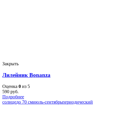
Закрыть
Лилейник Bonanza
Оценка
0
из 5
590
руб.
Подробнее
солнце
до 70 см
июль-сентябрь
периодический