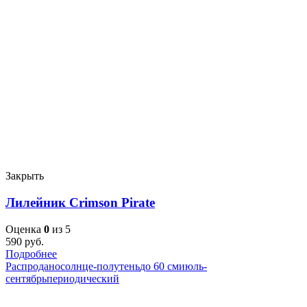
Закрыть
Лилейник Crimson Pirate
Оценка
0
из 5
590
руб.
Подробнее
Распродано
солнце-полутень
до 60 см
июль-
сентябрь
периодический