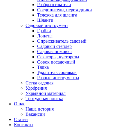
Разбрызгиватели
Соединители, переходники
Тележка для шланга
Шланги
Садовый инструмент
Грабли
Лопаты
Опрыскиватель садовый
Садовый степлер
Садовая ножовка
Секаторы, кусторезы
Совок посадочный
Тяпка
Удалитель сорняков
Разные инструменты
Сетка садовая
Удобрения
Укрывной материал
Тротуарная плитка
О нас
Наша история
Вакансии
Статьи
Контакты