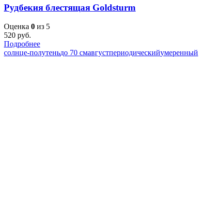
Рудбекия блестящая Goldsturm
Оценка
0
из 5
520
руб.
Подробнее
солнце-полутень
до 70 см
август
периодический
умеренный