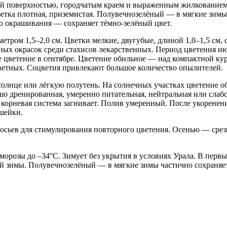
ой поверхностью, городчатым краем и выраженным жилкованием
зетка плотная, приземистая. Полувечнозелёный — в мягкие зимы 
о окрашивания — сохраняет тёмно-зелёный цвет.
етром 1,5–2,0 см. Цветки мелкие, двугубые, длиной 1,0–1,5 см,
ых окрасок среди стахисов лекарственных. Период цветения ию
е цветение в сентябре. Цветение обильное — над компактной к
ветных. Соцветия привлекают большое количество опылителей.
олнце или лёгкую полутень. На солнечных участках цветение об
шо дренированная, умеренно питательная, нейтральная или слаб
корневая система загнивает. Полив умеренный. После укоренени
шейки.
осьев для стимулирования повторного цветения. Осенью — срез
розы до –34°C. Зимует без укрытия в условиях Урала. В первы
й зимы. Полувечнозелёный — в мягкие зимы частично сохраняет