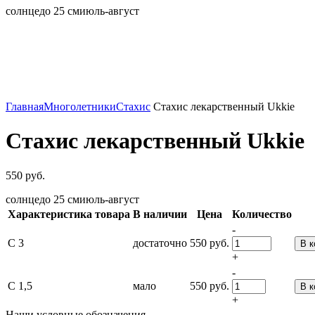
солнце
до 25 см
июль-август
Главная
Многолетники
Стахис
Стахис лекарственный Ukkie
Стахис лекарственный Ukkie
550
руб.
солнце
до 25 см
июль-август
Характеристика товара
В наличии
Цена
Количество
-
С 3
достаточно
550
руб.
В к
+
-
С 1,5
мало
550
руб.
В к
+
Наши условные обозначения