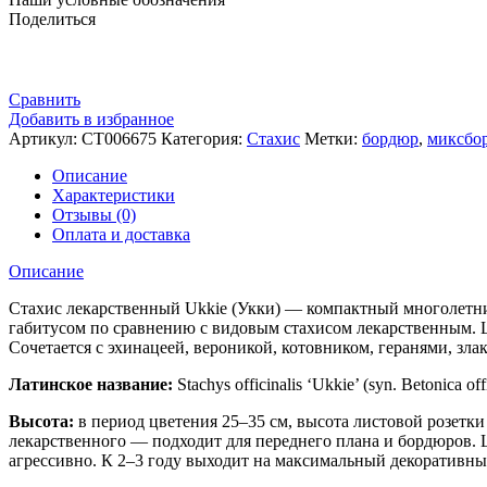
Поделиться
Сравнить
Добавить в избранное
Артикул:
СТ006675
Категория:
Стахис
Метки:
бордюр
,
миксбо
Описание
Характеристики
Отзывы (0)
Оплата и доставка
Описание
Стахис лекарственный Ukkie (Укки) — компактный многолетни
габитусом по сравнению с видовым стахисом лекарственным. Ц
Сочетается с эхинацеей, вероникой, котовником, геранями, зл
Латинское название:
Stachys officinalis ‘Ukkie’ (syn. Betonica off
Высота:
в период цветения 25–35 см, высота листовой розетки
лекарственного — подходит для переднего плана и бордюров. 
агрессивно. К 2–3 году выходит на максимальный декоративны