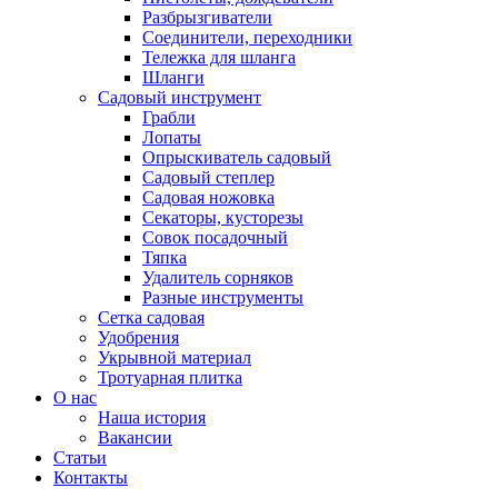
Разбрызгиватели
Соединители, переходники
Тележка для шланга
Шланги
Садовый инструмент
Грабли
Лопаты
Опрыскиватель садовый
Садовый степлер
Садовая ножовка
Секаторы, кусторезы
Совок посадочный
Тяпка
Удалитель сорняков
Разные инструменты
Сетка садовая
Удобрения
Укрывной материал
Тротуарная плитка
О нас
Наша история
Вакансии
Статьи
Контакты