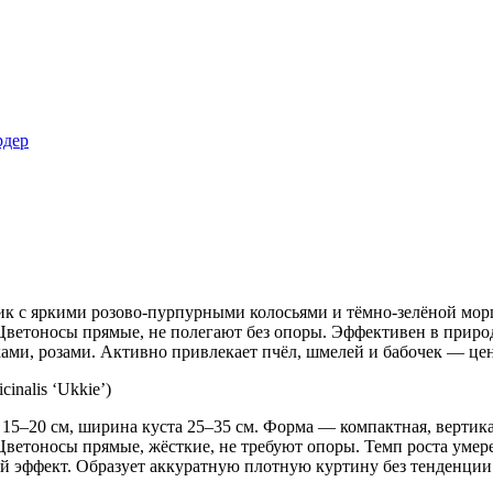
рдер
к с яркими розово-пурпурными колосьями и тёмно-зелёной мор
ветоносы прямые, не полегают без опоры. Эффективен в природ
аками, розами. Активно привлекает пчёл, шмелей и бабочек — ц
icinalis ‘Ukkie’)
 15–20 см, ширина куста 25–35 см. Форма — компактная, вертика
Цветоносы прямые, жёсткие, не требуют опоры. Темп роста умер
й эффект. Образует аккуратную плотную куртину без тенденции