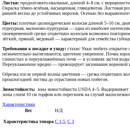
Листья:
продолговато-овальные, длиной 4–8 см, с морщинист
Окраска тёмно-зелёная, насыщенная, глянцевитая. Листовая ро
ранней весны до устойчивых морозов. Осенью без выраженног
Цветы:
плотные цилиндрические колосья длиной 5–10 см, диам
пурпурная, малиново-пурпурная — одна из наиболее интенсивн
своевременной срезке отцветших колосьев возможно повторно
лёгкий, пряный, медовый — характерный для семейства губоц
Требования к посадке и уходу:
стахис Укки любить открытое с
незначительно вытягиваются, цветение умеренное. Почва хоро
глинистых и переувлажнённых почв — в условиях застоя воды 
Переувлажнение вредно — провоцирует загнивание корневой 
Обрезка после первой волны цветения — срезка отцветших кол
прошлогодней листвы до отрастания новых побегов.
Зимостойкость:
зона зимостойкости USDA 4–5. Выдерживает мо
зоны слоем 10 см торфом или перегноем на случай малоснежно
Характеристики
Вес
Н/Д
Характеристика товара
С 1,5
,
С 3