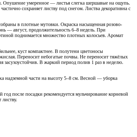
. Опушение умеренное — листья слегка шершавые на ощупь.
частично сохраняет листву под снегом. Листва декоративна с
 собраны в плотные мутовки. Окраска насыщенная розово-
нь — август, продолжительность 6–8 недель. При
уртиной поднимается множество плотных колосьев. Аромат
ильнее, куст компактнее. В полутени цветоносы
окислая. Переносит небогатые почвы. Не переносит тяжёлых
я засухоустойчив. В жаркий период полив 1 раз в неделю.
ка надземной части на высоту 5–8 см. Весной — уборка
й год после посадки рекомендуется мульчирование корневой
 листву.