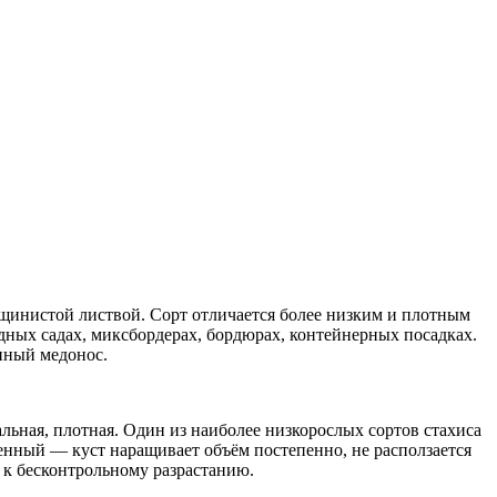
щинистой листвой. Сорт отличается более низким и плотным
ных садах, миксбордерах, бордюрах, контейнерных посадках.
енный медонос.
льная, плотная. Один из наиболее низкорослых сортов стахиса
енный — куст наращивает объём постепенно, не расползается
 к бесконтрольному разрастанию.