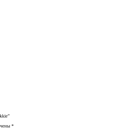
kkie”
ечены
*