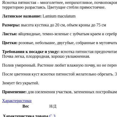
Яснотка пятнистая – многолетнее, неприхотливое, почвопокровн
территорию разрастаясь. Цветущие стебли прямостоячие.
Латинское название:
Lamium maculatum
Размеры:
высота кустика до 20 см, объем кроны до 75 см
Листья:
яйцевидные, темно-зеленые с зубчатым краем и сереб
Цветки:
розовые, небольшие, двугубые, собранные в мутовчаты
Требования к посадке и уходу:
яснотка пятнистая предпочитае
Почва легка, плодородная, хорошо увлажненная.
Полив умеренный. Растение любит влажную почву, но не перенос
После цветения куст яснотки пятнистой желательно обрезать. Э
Зимует без укрытий.
Применение:
для озеленения участков, затененных постройкам
Характеристики
Вес
Н/Д
Характеристика товара
С 3