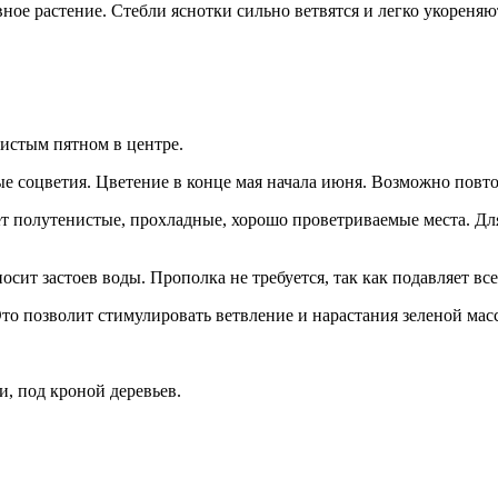
ое растение. Стебли яснотки сильно ветвятся и легко укореняют
ристым пятном в центре.
е соцветия. Цветение в конце мая начала июня. Возможно повто
т полутенистые, прохладные, хорошо проветриваемые места. Для
ит застоев воды. Прополка не требуется, так как подавляет все
то позволит стимулировать ветвление и нарастания зеленой масс
и, под кроной деревьев.