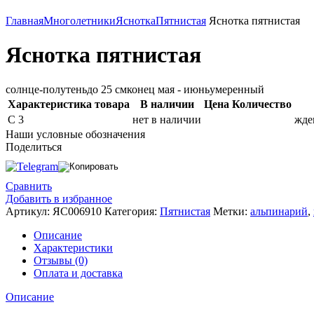
Главная
Многолетники
Яснотка
Пятнистая
Яснотка пятнистая
Яснотка пятнистая
солнце-полутень
до 25 см
конец мая - июнь
умеренный
Характеристика товара
В наличии
Цена
Количество
С 3
нет в наличии
жде
Наши условные обозначения
Поделиться
Сравнить
Добавить в избранное
Артикул:
ЯС006910
Категория:
Пятнистая
Метки:
альпинарий
,
Описание
Характеристики
Отзывы (0)
Оплата и доставка
Описание