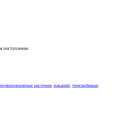
м поступление
почвопокровные растения
,
рокарий
,
тенелюбивые