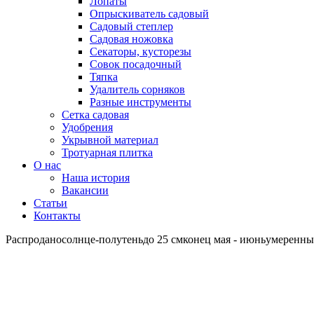
Лопаты
Опрыскиватель садовый
Садовый степлер
Садовая ножовка
Секаторы, кусторезы
Совок посадочный
Тяпка
Удалитель сорняков
Разные инструменты
Сетка садовая
Удобрения
Укрывной материал
Тротуарная плитка
О нас
Наша история
Вакансии
Статьи
Контакты
Распродано
солнце-полутень
до 25 см
конец мая - июнь
умеренн