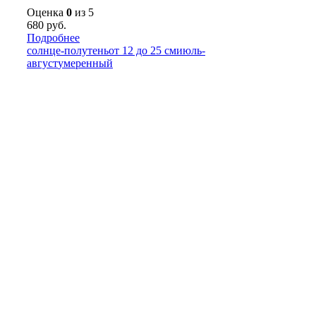
Оценка
0
из 5
680
руб.
Подробнее
солнце-полутень
от 12 до 25 см
июль-
август
умеренный