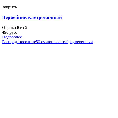
Закрыть
Вербейник клетровидный
Оценка
0
из 5
490
руб.
Подробнее
Распродано
солнце
50 см
июнь-сентябрь
умеренный