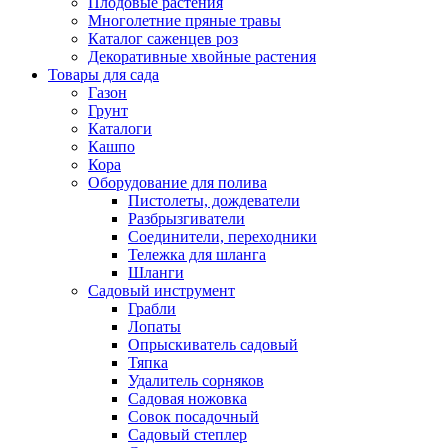
Плодовые растения
Многолетние пряные травы
Каталог саженцев роз
Декоративные хвойные растения
Товары для сада
Газон
Грунт
Каталоги
Кашпо
Кора
Оборудование для полива
Пистолеты, дождеватели
Разбрызгиватели
Соединители, переходники
Тележка для шланга
Шланги
Садовый инструмент
Грабли
Лопаты
Опрыскиватель садовый
Тяпка
Удалитель сорняков
Садовая ножовка
Совок посадочный
Садовый степлер