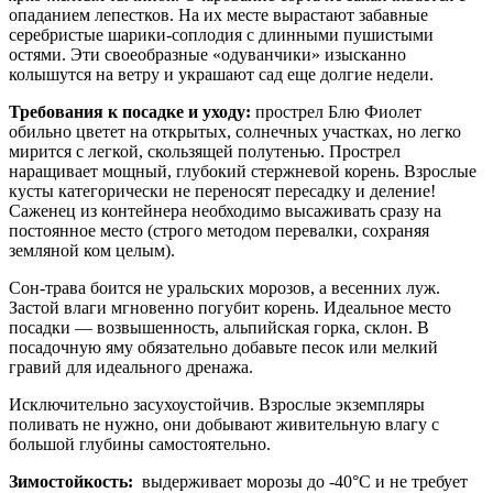
опаданием лепестков. На их месте вырастают забавные
серебристые шарики-соплодия с длинными пушистыми
остями. Эти своеобразные «одуванчики» изысканно
колышутся на ветру и украшают сад еще долгие недели.
Требования к посадке и уходу:
прострел Блю Фиолет
обильно цветет на открытых, солнечных участках, но легко
мирится с легкой, скользящей полутенью. Прострел
наращивает мощный, глубокий стержневой корень. Взрослые
кусты категорически не переносят пересадку и деление!
Саженец из контейнера необходимо высаживать сразу на
постоянное место (строго методом перевалки, сохраняя
земляной ком целым).
Сон-трава боится не уральских морозов, а весенних луж.
Застой влаги мгновенно погубит корень. Идеальное место
посадки — возвышенность, альпийская горка, склон. В
посадочную яму обязательно добавьте песок или мелкий
гравий для идеального дренажа.
Исключительно засухоустойчив. Взрослые экземпляры
поливать не нужно, они добывают живительную влагу с
большой глубины самостоятельно.
Зимостойкость:
выдерживает морозы до -40°C и не требует