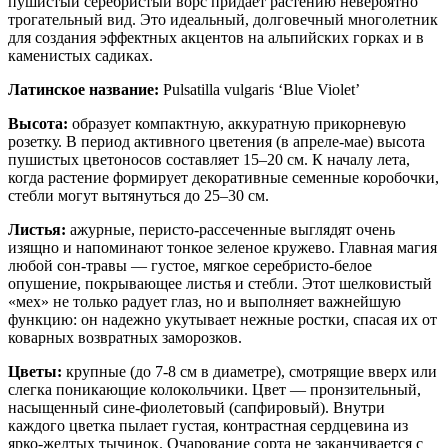
пушистый серебристый ворс придает растению невероятно
трогательный вид. Это идеальный, долговечный многолетник
для создания эффектных акцентов на альпийских горках и в
каменистых садиках.
Латинское название:
Pulsatilla vulgaris ‘Blue Violet’
Высота:
образует компактную, аккуратную прикорневую
розетку. В период активного цветения (в апреле-мае) высота
пушистых цветоносов составляет 15–20 см. К началу лета,
когда растение формирует декоративные семенные коробочки,
стебли могут вытянуться до 25–30 см.
Листья:
ажурные, перисто-рассеченные выглядят очень
изящно и напоминают тонкое зеленое кружево. Главная магия
любой сон-травы — густое, мягкое серебристо-белое
опушение, покрывающее листья и стебли. Этот шелковистый
«мех» не только радует глаз, но и выполняет важнейшую
функцию: он надежно укутывает нежные ростки, спасая их от
коварных возвратных заморозков.
Цветы:
крупные (до 7-8 см в диаметре), смотрящие вверх или
слегка поникающие колокольчики. Цвет — пронзительный,
насыщенный сине-фиолетовый (сапфировый). Внутри
каждого цветка пылает густая, контрастная сердцевина из
ярко-желтых тычинок. Очарование сорта не заканчивается с