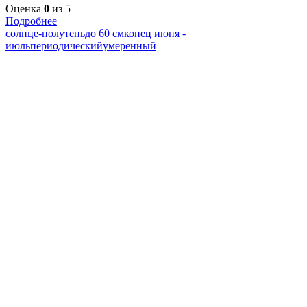
Оценка
0
из 5
Подробнее
солнце-полутень
до 60 см
конец июня -
июль
периодический
умеренный