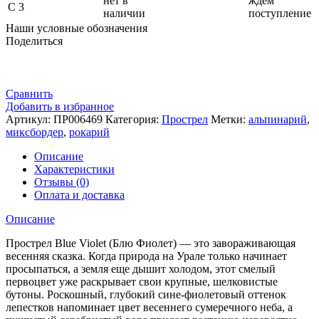
нет в
ждем
С 3
наличии
поступление
Наши условные обозначения
Поделиться
Сравнить
Добавить в избранное
Артикул:
ПР006469
Категория:
Прострел
Метки:
альпинарий
,
миксбордер
,
рокарий
Описание
Характеристики
Отзывы (0)
Оплата и доставка
Описание
Прострел Blue Violet (Блю Фиолет) — это завораживающая
весенняя сказка. Когда природа на Урале только начинает
просыпаться, а земля еще дышит холодом, этот смелый
первоцвет уже раскрывает свои крупные, шелковистые
бутоны. Роскошный, глубокий сине-фиолетовый оттенок
лепестков напоминает цвет весеннего сумеречного неба, а