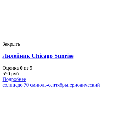
Закрыть
Лилейник Chicago Sunrise
Оценка
0
из 5
550
руб.
Подробнее
солнце
до 70 см
июль-сентябрь
периодический