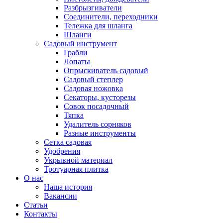
Разбрызгиватели
Соединители, переходники
Тележка для шланга
Шланги
Садовый инструмент
Грабли
Лопаты
Опрыскиватель садовый
Садовый степлер
Садовая ножовка
Секаторы, кусторезы
Совок посадочный
Тяпка
Удалитель сорняков
Разные инструменты
Сетка садовая
Удобрения
Укрывной материал
Тротуарная плитка
О нас
Наша история
Вакансии
Статьи
Контакты