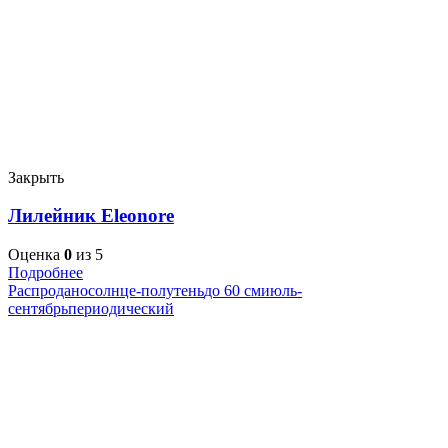
Закрыть
Лилейник Eleonore
Оценка
0
из 5
Подробнее
Распродано
солнце-полутень
до 60 см
июль-
сентябрь
периодический