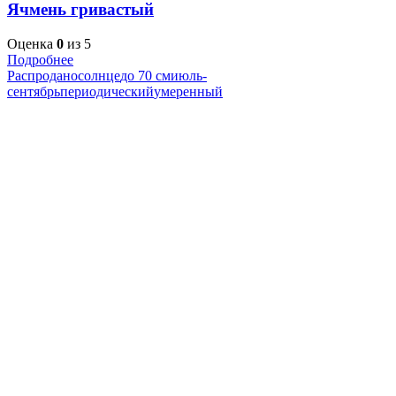
Ячмень гривастый
Оценка
0
из 5
Подробнее
Распродано
солнце
до 70 см
июль-
сентябрь
периодический
умеренный