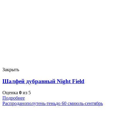
Закрыть
Шалфей дубравный Night Field
Оценка
0
из 5
Подробнее
Распродано
полутень-тень
до 60 см
июль-сентябрь