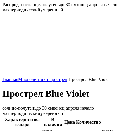
Распродано
солнце-полутень
до 30 см
конец апреля начало
мая
периодический
умеренный
Главная
Многолетники
Прострел
Прострел Blue Violet
Прострел Blue Violet
солнце-полутень
до 30 см
конец апреля начало
мая
периодический
умеренный
Характеристика
В
Цена
Количество
товара
наличии