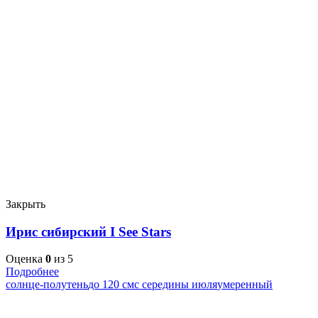
Закрыть
Ирис сибирский I See Stars
Оценка
0
из 5
Подробнее
солнце-полутень
до 120 см
с середины июля
умеренный