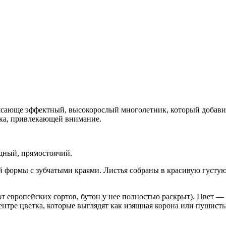
сающе эффектный, высокорослый многолетник, который добавит 
тка, привлекающей внимание.
ощный, прямостоячий.
 формы с зубчатыми краями. Листья собраны в красивую густую
 от европейских сортов, бутон у нее полностью раскрыт). Цвет
нтре цветка, которые выглядят как изящная корона или пушисты