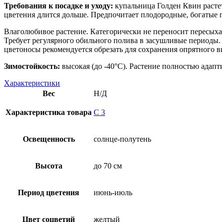
Требования к посадке и уходу:
купальница Голден Квин растет
цветения длится дольше. Предпочитает плодородные, богатые 
Влаголюбивое растение. Категорически не переносит пересыха
Требует регулярного обильного полива в засушливые периоды.
цветоносы рекомендуется обрезать для сохранения опрятного ви
Зимостойкость:
высокая (до -40°C). Растение полностью адапт
Характеристики
Вес
Н/Д
Характеристика товара
С 3
Освещенность
солнце-полутень
Высота
до 70 см
Период цветения
июнь-июль
Цвет соцветий
желтый