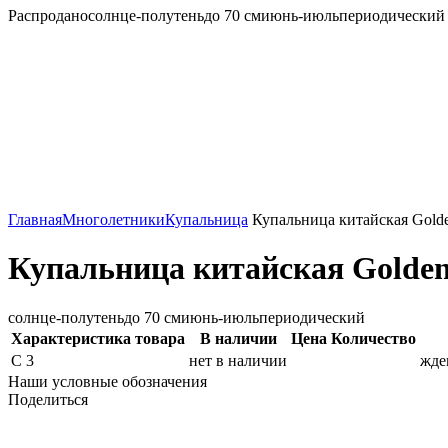
Распродано
солнце-полутень
до 70 см
июнь-июль
периодический
Главная
Многолетники
Купальница
Купальница китайская Gold
Купальница китайская Golde
солнце-полутень
до 70 см
июнь-июль
периодический
Характеристика товара
В наличии
Цена
Количество
С 3
нет в наличии
жде
Наши условные обозначения
Поделиться