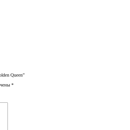
olden Queen”
ечены
*