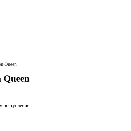
en Queen
n Queen
м поступление