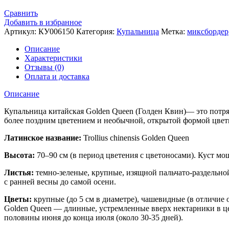
Сравнить
Добавить в избранное
Артикул:
КУ006150
Категория:
Купальница
Метка:
миксбордер
Описание
Характеристики
Отзывы (0)
Оплата и доставка
Описание
Купальница китайская Golden Queen (Голден Квин)— это потря
более поздним цветением и необычной, открытой формой цве
Латинское название:
Trollius chinensis Golden Queen
Высота:
70–90 см (в период цветения с цветоносами). Куст м
Листья:
темно-зеленые, крупные, изящной пальчато-раздельной
с ранней весны до самой осени.
Цветы:
крупные (до 5 см в диаметре), чашевидные (в отличие
Golden Queen — длинные, устремленные вверх нектарники в це
половины июня до конца июля (около 30-35 дней).