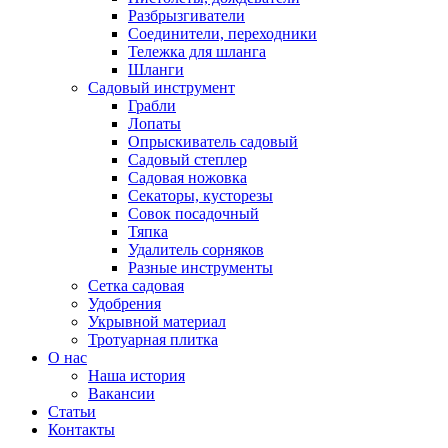
Разбрызгиватели
Соединители, переходники
Тележка для шланга
Шланги
Садовый инструмент
Грабли
Лопаты
Опрыскиватель садовый
Садовый степлер
Садовая ножовка
Секаторы, кусторезы
Совок посадочный
Тяпка
Удалитель сорняков
Разные инструменты
Сетка садовая
Удобрения
Укрывной материал
Тротуарная плитка
О нас
Наша история
Вакансии
Статьи
Контакты