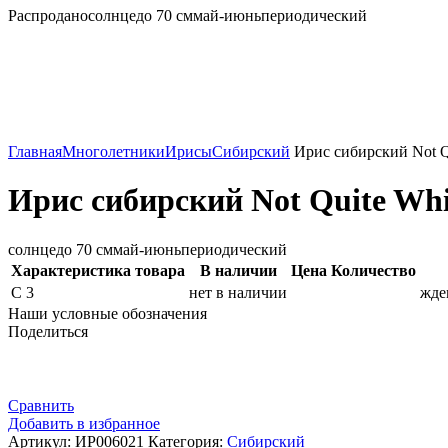
Распродано
солнце
до 70 см
май-июнь
периодический
Главная
Многолетники
Ирисы
Сибирский
Ирис сибирский Not Q
Ирис сибирский Not Quite Whi
солнце
до 70 см
май-июнь
периодический
Характеристика товара
В наличии
Цена
Количество
С 3
нет в наличии
жде
Наши условные обозначения
Поделиться
Сравнить
Добавить в избранное
Артикул:
ИР006021
Категория:
Сибирский