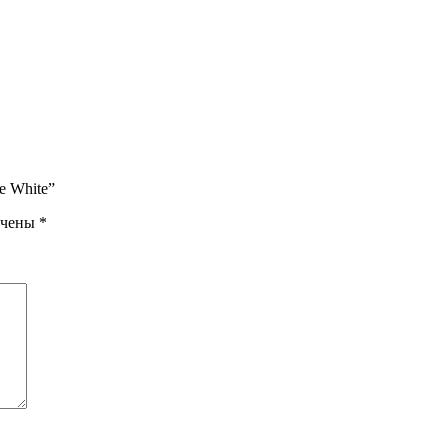
e White”
ечены
*