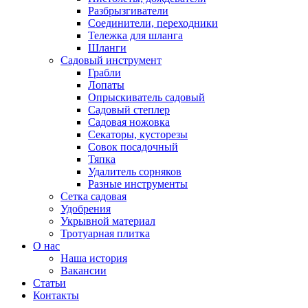
Разбрызгиватели
Соединители, переходники
Тележка для шланга
Шланги
Садовый инструмент
Грабли
Лопаты
Опрыскиватель садовый
Садовый степлер
Садовая ножовка
Секаторы, кусторезы
Совок посадочный
Тяпка
Удалитель сорняков
Разные инструменты
Сетка садовая
Удобрения
Укрывной материал
Тротуарная плитка
О нас
Наша история
Вакансии
Статьи
Контакты