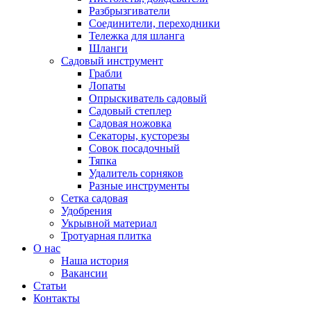
Разбрызгиватели
Соединители, переходники
Тележка для шланга
Шланги
Садовый инструмент
Грабли
Лопаты
Опрыскиватель садовый
Садовый степлер
Садовая ножовка
Секаторы, кусторезы
Совок посадочный
Тяпка
Удалитель сорняков
Разные инструменты
Сетка садовая
Удобрения
Укрывной материал
Тротуарная плитка
О нас
Наша история
Вакансии
Статьи
Контакты