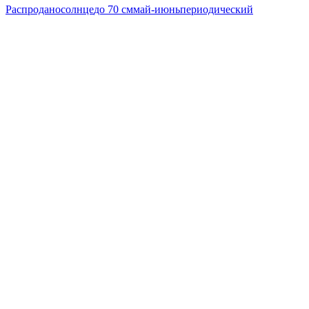
Распродано
солнце
до 70 см
май-июнь
периодический