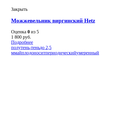
Закрыть
Можжевельник виргинский Hetz
Оценка
0
из 5
1 800
руб.
Подробнее
полутень-тень
до 2,5
м
май
плодоносит
периодический
умеренный