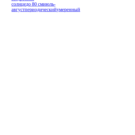
солнце
до 80 см
июль-
август
периодический
умеренный