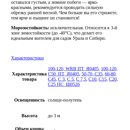
оставался густым, а зимние побеги — ярко-
красными, рекомендуется проводить сильную
обрезку ранней весной. Чем больше вы его стрижете,
тем ярче и пышнее он становится!
Морозостойкость:
исключительная. Относится к 3-й
зоне зимостойкости (до -40°C), что делает его
идеальным жителем для садов Урала и Сибири.
Характеристики
100-120, WRB ПТ_Я0405
,
100-120,
Характеристика
С50_ПТ_Я0405
,
50-70, С35
,
60-80,
товара
С45
,
С 3
,
С 5
,
С 7,5
,
С10
,
С15
,
С20
,
С25 ПС_Ш0526
Освещенность
солнце-полутень
Высота
до 3 м
Объем кроны