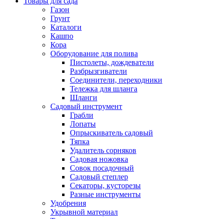
Товары для сада
Газон
Грунт
Каталоги
Кашпо
Кора
Оборудование для полива
Пистолеты, дождеватели
Разбрызгиватели
Соединители, переходники
Тележка для шланга
Шланги
Садовый инструмент
Грабли
Лопаты
Опрыскиватель садовый
Тяпка
Удалитель сорняков
Садовая ножовка
Совок посадочный
Садовый степлер
Секаторы, кусторезы
Разные инструменты
Удобрения
Укрывной материал