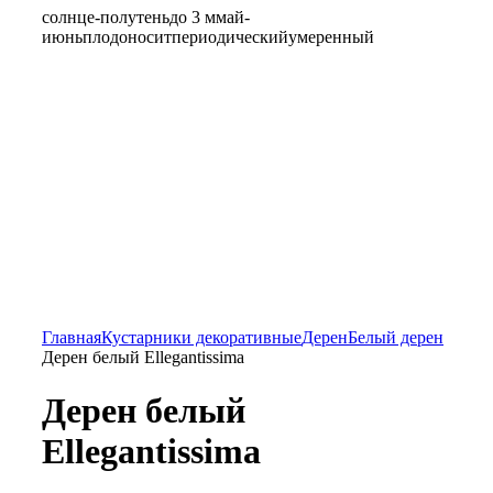
солнце-полутень
до 3 м
май-
июнь
плодоносит
периодический
умеренный
Главная
Кустарники декоративные
Дерен
Белый дерен
Дерен белый Ellegantissima
Дерен белый
Ellegantissima