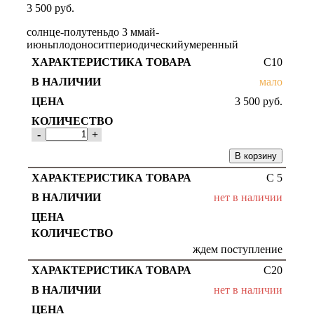
3 500
руб.
солнце-полутень
до 3 м
май-
июнь
плодоносит
периодический
умеренный
С10
мало
3 500
руб.
-
+
В корзину
С 5
нет в наличии
ждем поступление
С20
нет в наличии