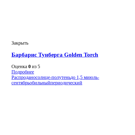
Закрыть
Барбарис Тунберга Golden Torch
Оценка
0
из 5
Подробнее
Распродано
солнце-полутень
до 1,5 м
июль-
сентябрь
обильный
периодический