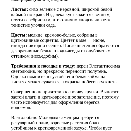
Листья:
сизо-зеленые с неровной, широкой белой
каймой по краю. Издалека куст кажется светлым,
почти серебристым, что отлично «подсвечивает»
тенистые уголки сада.
Цветы:
мелкие, кремово-белые, собраны в
щитковидные соцветия. Цветет в мае — июне,
иногда повторно осенью. После цветения образуются
декоративные белые плоды-ягоды с голубоватым
оттенком (несъедобны).
Требования к посадке и уходу:
дерен Элегантиссима
светолюбив, но прекрасно переносит полутень.
Однако помните: в густой тени белая кайма на
листьях может сужаться, а окраска побегов тускнеть.
Совершенно неприхотлив к составу грунта. Выносит
застой влаги и кратковременное затопление, поэтому
часто используется для оформления берегов
водоемов.
Влаголюбив. Молодым саженцам требуется
регулярный полив, взрослые растения более
устойчивы к кратковременной засухе. Чтобы куст