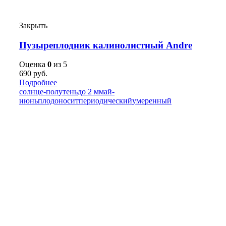
Закрыть
Пузыреплодник калинолистный Andre
Оценка
0
из 5
690
руб.
Подробнее
солнце-полутень
до 2 м
май-
июнь
плодоносит
периодический
умеренный