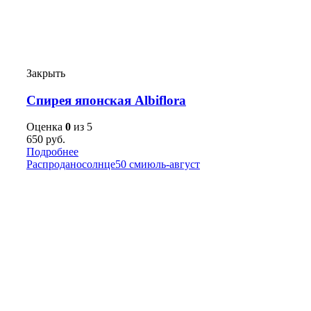
Закрыть
Спирея японская Albiflora
Оценка
0
из 5
650
руб.
Подробнее
Распродано
солнце
50 см
июль-август