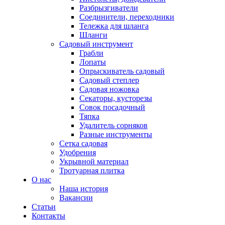
Разбрызгиватели
Соединители, переходники
Тележка для шланга
Шланги
Садовый инструмент
Грабли
Лопаты
Опрыскиватель садовый
Садовый степлер
Садовая ножовка
Секаторы, кусторезы
Совок посадочный
Тяпка
Удалитель сорняков
Разные инструменты
Сетка садовая
Удобрения
Укрывной материал
Тротуарная плитка
О нас
Наша история
Вакансии
Статьи
Контакты