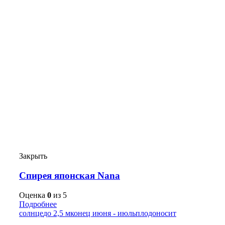
Закрыть
Спирея японская Nana
Оценка
0
из 5
Подробнее
солнце
до 2,5 м
конец июня - июль
плодоносит