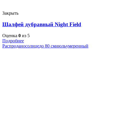
Закрыть
Шалфей дубравный Night Field
Оценка
0
из 5
Подробнее
Распродано
солнце
до 80 см
июль
умеренный