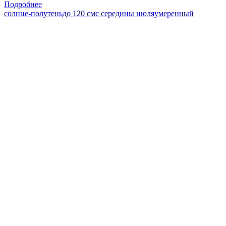
Подробнее
солнце-полутень
до 120 см
с середины июля
умеренный