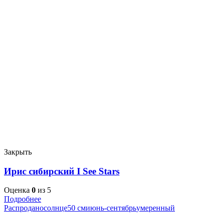
Закрыть
Ирис сибирский I See Stars
Оценка
0
из 5
Подробнее
Распродано
солнце
50 см
июнь-сентябрь
умеренный