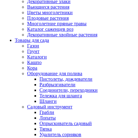
Декоративные злаки
Вьющиеся растения
Цветы многолетники
Плодовые растения
Многолетние пряные травы
Каталог саженцев роз
Декоративные хвойные растения
Товары для сада
Газон
Грунт
Каталоги
Кашпо
Кора
Оборудование для полива
Пистолеты, дождеватели
Разбрызгиватели
Соединители, переходники
Тележка для шланга
Шланги
Садовый инструмент
Грабли
Лопаты
Опрыскиватель садовый
Тяпка
Удалитель сорняков