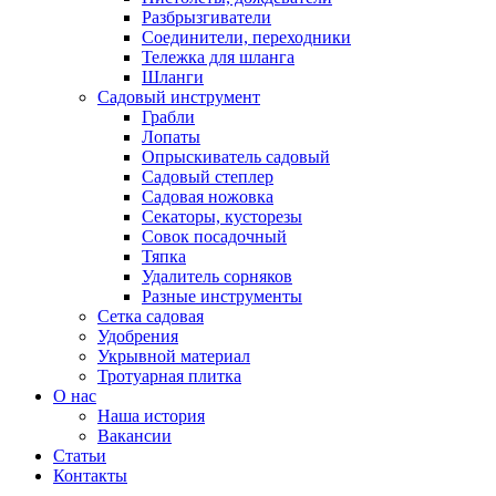
Разбрызгиватели
Соединители, переходники
Тележка для шланга
Шланги
Садовый инструмент
Грабли
Лопаты
Опрыскиватель садовый
Садовый степлер
Садовая ножовка
Секаторы, кусторезы
Совок посадочный
Тяпка
Удалитель сорняков
Разные инструменты
Сетка садовая
Удобрения
Укрывной материал
Тротуарная плитка
О нас
Наша история
Вакансии
Статьи
Контакты