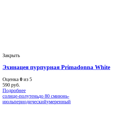
Закрыть
Эхинацея пурпурная Primadonna White
Оценка
0
из 5
590
руб.
Подробнее
солнце-полутень
до 80 см
июнь-
июль
периодический
умеренный