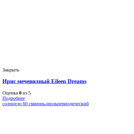
Закрыть
Ирис мечевидный Eileen Dreams
Оценка
0
из 5
Подробнее
солнце
до 60 см
июнь-июль
периодический