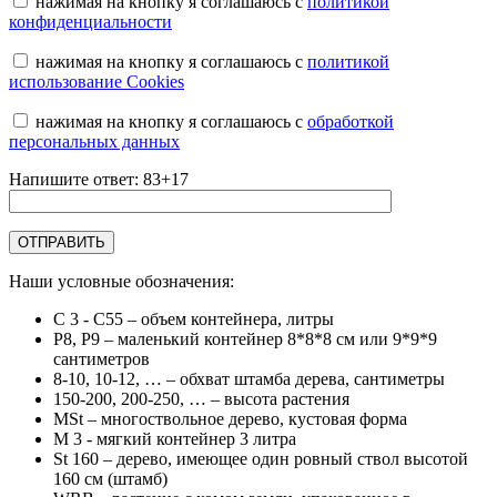
нажимая на кнопку я соглашаюсь с
политикой
конфиденциальности
нажимая на кнопку я соглашаюсь с
политикой
использование Cookies
нажимая на кнопку я соглашаюсь с
обработкой
персональных данных
Напишите ответ: 83+17
Наши условные обозначения:
C 3 - C55
– объем контейнера, литры
Р8, Р9
– маленький контейнер 8*8*8 см или 9*9*9
сантиметров
8-10, 10-12, …
– обхват штамба дерева, сантиметры
150-200, 200-250, …
– высота растения
MSt
– многоствольное дерево, кустовая форма
М 3
- мягкий контейнер 3 литра
St 160
– дерево, имеющее один ровный ствол высотой
160 см (штамб)