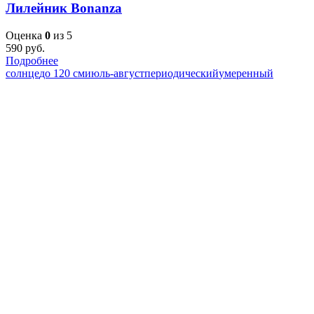
Лилейник Bonanza
Оценка
0
из 5
590
руб.
Подробнее
солнце
до 120 см
июль-август
периодический
умеренный