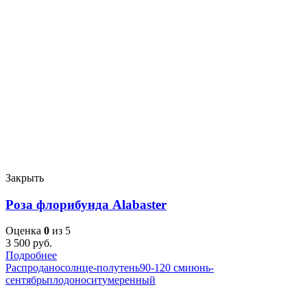
Закрыть
Роза флорибунда Alabaster
Оценка
0
из 5
3 500
руб.
Подробнее
Распродано
солнце-полутень
90-120 см
июнь-
сентябрь
плодоносит
умеренный