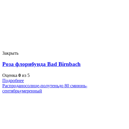
Закрыть
Роза флорибунда Bad Birnbach
Оценка
0
из 5
Подробнее
Распродано
солнце-полутень
до 80 см
июнь-
сентябрь
умеренный