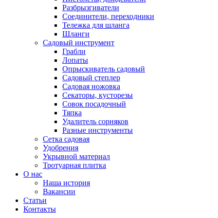
Разбрызгиватели
Соединители, переходники
Тележка для шланга
Шланги
Садовый инструмент
Грабли
Лопаты
Опрыскиватель садовый
Садовый степлер
Садовая ножовка
Секаторы, кусторезы
Совок посадочный
Тяпка
Удалитель сорняков
Разные инструменты
Сетка садовая
Удобрения
Укрывной материал
Тротуарная плитка
О нас
Наша история
Вакансии
Статьи
Контакты