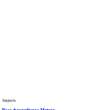
Закрыть
Роза флорибунда Meteor