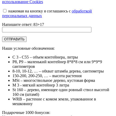
использование Cookies
нажимая на кнопку я соглашаюсь с
обработкой
персональных данных
Напишите ответ: 83+17
Наши условные обозначения:
C 3 - C55
– объем контейнера, литры
Р8, Р9
– маленький контейнер 8*8*8 см или 9*9*9
сантиметров
8-10, 10-12, …
– обхват штамба дерева, сантиметры
150-200, 200-250, …
– высота растения
MSt
– многоствольное дерево, кустовая форма
М 3
- мягкий контейнер 3 литра
St 160
– дерево, имеющее один ровный ствол высотой
160 см (штамб)
WRB
– растение с комом земли, упакованное в
мешковину
Подарочные 1000 бонусов: