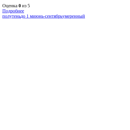
Оценка
0
из 5
Подробнее
полутень
до 1 м
июнь-сентябрь
умеренный