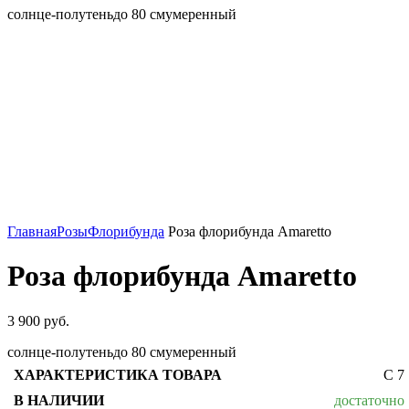
солнце-полутень
до 80 см
умеренный
Главная
Розы
Флорибунда
Роза флорибунда Amaretto
Роза флорибунда Amaretto
3 900
руб.
солнце-полутень
до 80 см
умеренный
С 7
достаточно