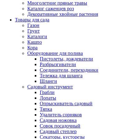
Многолетние пряные травы
Каталог саженцев роз
Декоративные хвойные растения
Товары для сада
Газон
Грунт
Каталоги
Кашпо
Кора
Оборудование для полива
Пистолеты, дождеватели
Разбрызгиватели
Соединители, переходники
Тележка для шланга
Шланги
Садовый инструмент
Грабли
Лопаты
Опрыскиватель садовый
Тяпка
Удалитель сорняков
Садовая ножовка
Совок посадочный
Садовый степлер
Секаторы, кусторезы