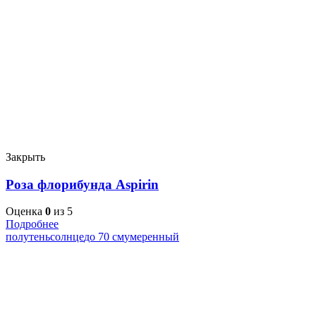
Закрыть
Роза флорибунда Aspirin
Оценка
0
из 5
Подробнее
полутень
солнце
до 70 см
умеренный