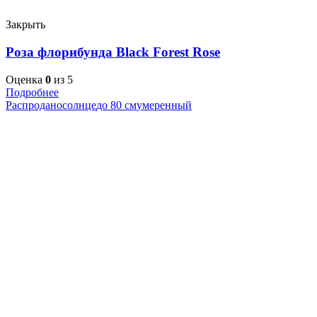
Закрыть
Роза флорибунда Black Forest Rose
Оценка
0
из 5
Подробнее
Распродано
солнце
до 80 см
умеренный