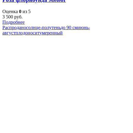
Оценка
0
из 5
3 500
руб.
Подробнее
Распродано
солнце-полутень
до 90 см
июнь-
август
плодоносит
умеренный