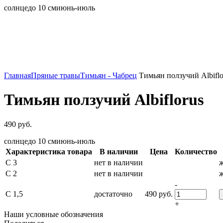
солнце
до 10 см
июнь-июль
Главная
Пряные травы
Тимьян - Чабрец
Тимьян ползучий Albiflo
Тимьян ползучий Albiflorus
490
руб.
солнце
до 10 см
июнь-июль
Характеристика товара
В наличии
Цена
Количество
С 3
нет в наличии
ж
С 2
нет в наличии
ж
-
С 1,5
достаточно
490
руб.
+
Наши условные обозначения