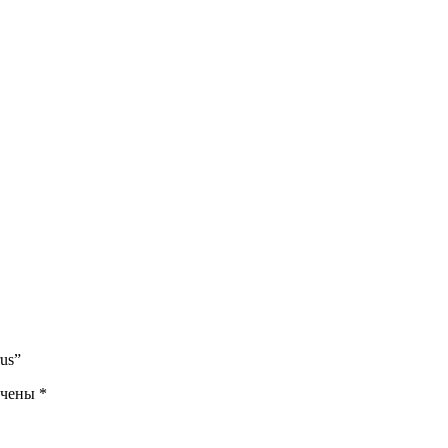
us”
ечены
*