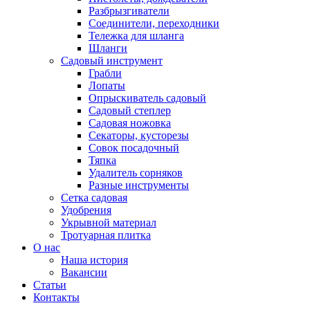
Разбрызгиватели
Соединители, переходники
Тележка для шланга
Шланги
Садовый инструмент
Грабли
Лопаты
Опрыскиватель садовый
Садовый степлер
Садовая ножовка
Секаторы, кусторезы
Совок посадочный
Тяпка
Удалитель сорняков
Разные инструменты
Сетка садовая
Удобрения
Укрывной материал
Тротуарная плитка
О нас
Наша история
Вакансии
Статьи
Контакты