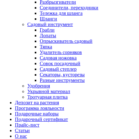
Разбрызгиватели
Соединители, переходники
Тележка для шланга
Шланги
Садовый инструмент
Грабли
Лопаты
Опрыскиватель садовый
Тяпка
Удалитель сорняков
Садовая ножовка
Совок посадочный
Садовый степлер
Секаторы, кусторезы
Разные инструменты
Удобрения
Укрывной материал
Тротуарная плитка
Депозит на растения
Программа лояльности
Подарочные наборы
Подарочный сертификат
Прайс-лист
Статьи
О нас