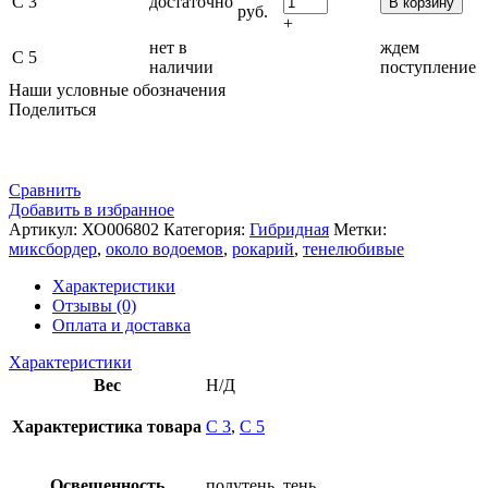
С 3
достаточно
В корзину
руб.
+
нет в
ждем
С 5
наличии
поступление
Наши условные обозначения
Поделиться
Сравнить
Добавить в избранное
Артикул:
ХО006802
Категория:
Гибридная
Метки:
миксбордер
,
около водоемов
,
рокарий
,
тенелюбивые
Характеристики
Отзывы (0)
Оплата и доставка
Характеристики
Вес
Н/Д
Характеристика товара
С 3
,
С 5
Освещенность
полутень, тень