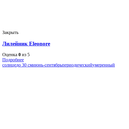
Закрыть
Лилейник Eleonore
Оценка
0
из 5
Подробнее
солнце
до 30 см
июнь-сентябрь
периодический
умеренный