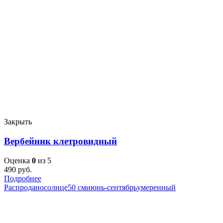
Закрыть
Вербейник клетровидный
Оценка
0
из 5
490
руб.
Подробнее
Распродано
солнце
50 см
июнь-сентябрь
умеренный