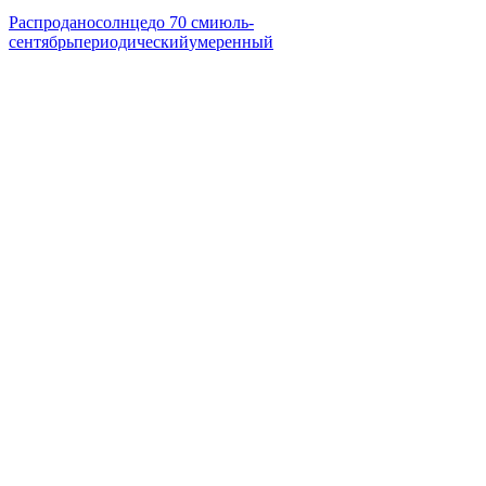
Распродано
солнце
до 70 см
июль-
сентябрь
периодический
умеренный