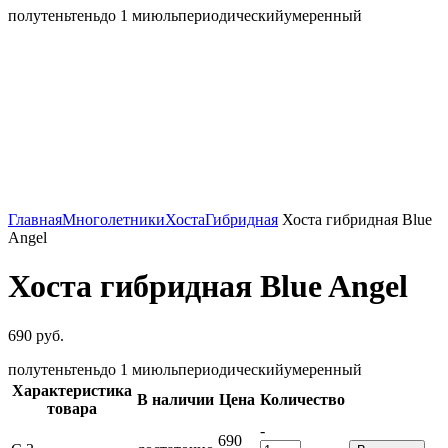
полутень
тень
до 1 м
июль
периодический
умеренный
Главная
Многолетники
Хоста
Гибридная
Хоста гибридная Blue
Angel
Хоста гибридная Blue Angel
690
руб.
полутень
тень
до 1 м
июль
периодический
умеренный
Характеристика
В наличии
Цена
Количество
товара
-
690