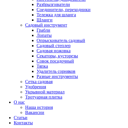
Разбрызгиватели
Соединители, переходники
Тележка для шланга
Шланги
Садовый инструмент
Грабли
Лопаты
Опрыскиватель садовый
Садовый степлер
Садовая ножовка
Секаторы, кусторезы
Совок посадочный
Тяпка
Удалитель сорняков
Разные инструменты
Сетка садовая
Удобрения
Укрывной материал
Тротуарная плитка
О нас
Наша история
Вакансии
Статьи
Контакты