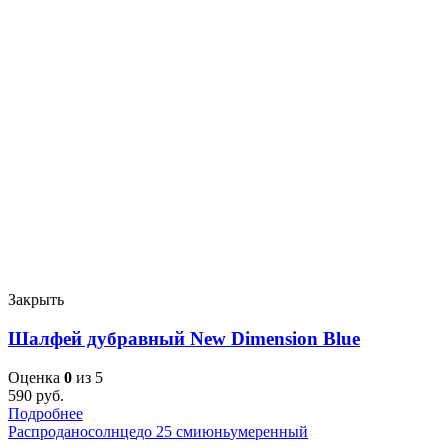
Закрыть
Шалфей дубравный New Dimension Blue
Оценка
0
из 5
590
руб.
Подробнее
Распродано
солнце
до 25 см
июнь
умеренный