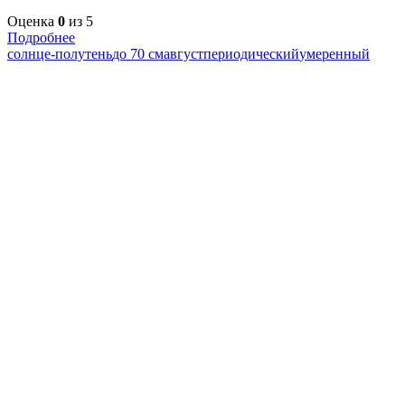
Оценка
0
из 5
Подробнее
солнце-полутень
до 70 см
август
периодический
умеренный