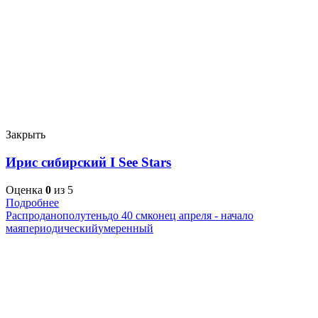
Закрыть
Ирис сибирский I See Stars
Оценка
0
из 5
Подробнее
Распродано
полутень
до 40 см
конец апреля - начало
мая
периодический
умеренный