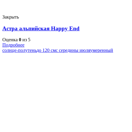
Закрыть
Астра альпийская Happy End
Оценка
0
из 5
Подробнее
солнце-полутень
до 120 см
с середины июля
умеренный