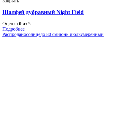
Закрыть
Шалфей дубравный Night Field
Оценка
0
из 5
Подробнее
Распродано
солнце
до 80 см
июнь-июль
умеренный