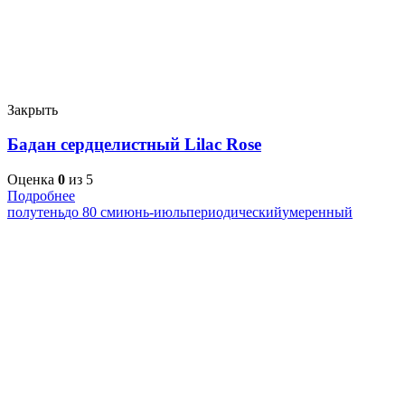
Закрыть
Бадан сердцелистный Lilac Rose
Оценка
0
из 5
Подробнее
полутень
до 80 см
июнь-июль
периодический
умеренный