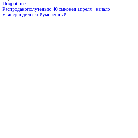
Подробнее
Распродано
полутень
до 40 см
конец апреля - начало
мая
периодический
умеренный