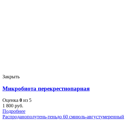
Закрыть
Микробиота перекрестнопарная
Оценка
0
из 5
1 800
руб.
Подробнее
Распродано
полутень-тень
до 60 см
июль-август
умеренный