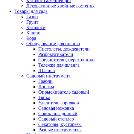
Каталог саженцев роз
Декоративные хвойные растения
Товары для сада
Газон
Грунт
Каталоги
Кашпо
Кора
Оборудование для полива
Пистолеты, дождеватели
Разбрызгиватели
Соединители, переходники
Тележка для шланга
Шланги
Садовый инструмент
Грабли
Лопаты
Опрыскиватель садовый
Тяпка
Удалитель сорняков
Садовая ножовка
Совок посадочный
Садовый степлер
Секаторы, кусторезы
Разные инструменты