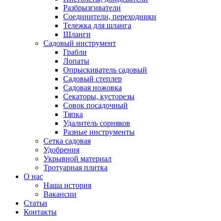
Разбрызгиватели
Соединители, переходники
Тележка для шланга
Шланги
Садовый инструмент
Грабли
Лопаты
Опрыскиватель садовый
Садовый степлер
Садовая ножовка
Секаторы, кусторезы
Совок посадочный
Тяпка
Удалитель сорняков
Разные инструменты
Сетка садовая
Удобрения
Укрывной материал
Тротуарная плитка
О нас
Наша история
Вакансии
Статьи
Контакты