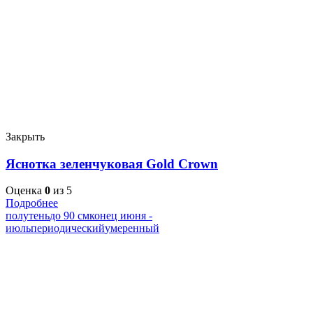
Закрыть
Яснотка зеленчуковая Gold Crown
Оценка
0
из 5
Подробнее
полутень
до 90 см
конец июня -
июль
периодический
умеренный