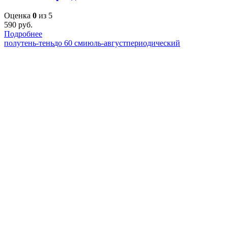
Оценка
0
из 5
590
руб.
Подробнее
полутень-тень
до 60 см
июль-август
периодический