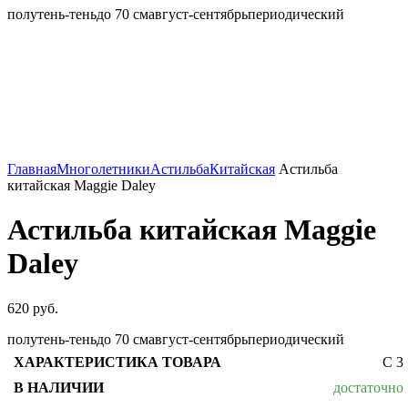
полутень-тень
до 70 см
август-сентябрь
периодический
Главная
Многолетники
Астильба
Китайская
Астильба
китайская Maggie Daley
Астильба китайская Maggie
Daley
620
руб.
полутень-тень
до 70 см
август-сентябрь
периодический
С 3
достаточно