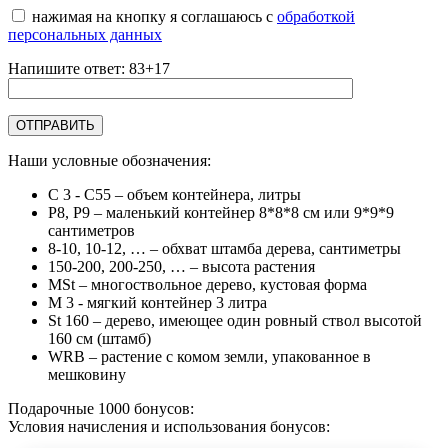
нажимая на кнопку я соглашаюсь с
обработкой
персональных данных
Напишите ответ: 83+17
Наши условные обозначения:
C 3 - C55
– объем контейнера, литры
Р8, Р9
– маленький контейнер 8*8*8 см или 9*9*9
сантиметров
8-10, 10-12, …
– обхват штамба дерева, сантиметры
150-200, 200-250, …
– высота растения
MSt
– многоствольное дерево, кустовая форма
М 3
- мягкий контейнер 3 литра
St 160
– дерево, имеющее один ровный ствол высотой
160 см (штамб)
WRB
– растение с комом земли, упакованное в
мешковину
Подарочные 1000 бонусов:
Условия начисления и использования бонусов: