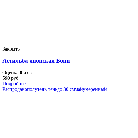
Закрыть
Астильба японская Bonn
Оценка
0
из 5
590
руб.
Подробнее
Распродано
полутень-тень
до 30 см
май
умеренный