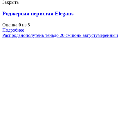
Закрыть
Роджерсия перистая Elegans
Оценка
0
из 5
Подробнее
Распродано
полутень-тень
до 20 см
июнь-август
умеренный