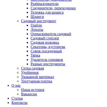
Разбрызгиватели
Соединители, переходники
Тележка для шланга
Шланги
Садовый инструмент
Грабли
Лопаты
Опрыскиватель садовый
Садовый степлер
Садовая ножовка
Секаторы, кусторезы
Совок посадочный
Тяпка
Удалитель сорняков
Разные инструменты
Сетка садовая
Удобрения
Укрывной материал
Тротуарная плитка
О нас
Наша история
Вакансии
Статьи
Контакты