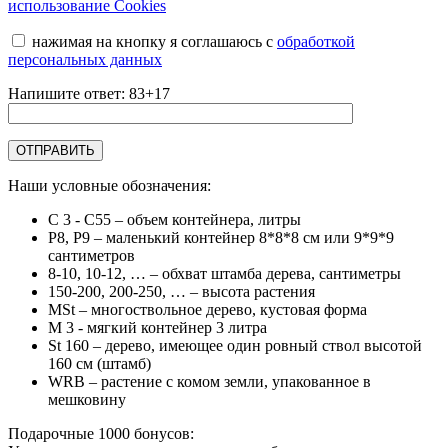
использование Cookies
нажимая на кнопку я соглашаюсь с
обработкой
персональных данных
Напишите ответ: 83+17
Наши условные обозначения:
C 3 - C55
– объем контейнера, литры
Р8, Р9
– маленький контейнер 8*8*8 см или 9*9*9
сантиметров
8-10, 10-12, …
– обхват штамба дерева, сантиметры
150-200, 200-250, …
– высота растения
MSt
– многоствольное дерево, кустовая форма
М 3
- мягкий контейнер 3 литра
St 160
– дерево, имеющее один ровный ствол высотой
160 см (штамб)
WRB
– растение с комом земли, упакованное в
мешковину
Подарочные 1000 бонусов: