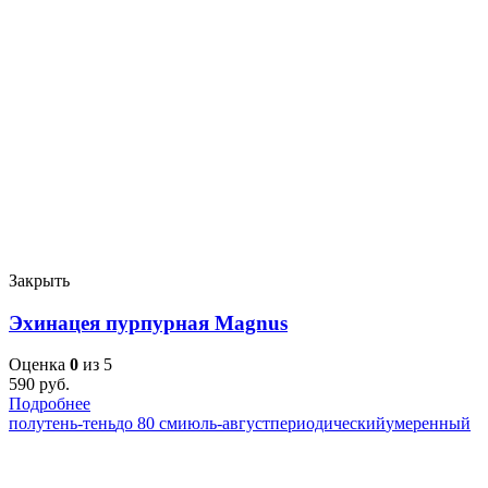
Закрыть
Эхинацея пурпурная Magnus
Оценка
0
из 5
590
руб.
Подробнее
полутень-тень
до 80 см
июль-август
периодический
умеренный