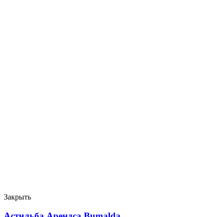
Закрыть
Астильба Арендса Bumalda