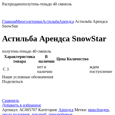
Распродано
полутень-тень
до 40 см
июль
Главная
Многолетники
Астильба
Арендса
Астильба Арендса
SnowStar
Астильба Арендса SnowStar
полутень-тень
до 40 см
июль
Характеристика
В
Цена
Количество
товара
наличии
нет в
ждем
С 3
наличии
поступление
Наши условные обозначения
Поделиться
Сравнить
Добавить в избранное
Артикул:
АС005707
Категория:
Арендса
Метки:
миксбордер
,
около водоемов
,
рокарий
,
тенелюбивые