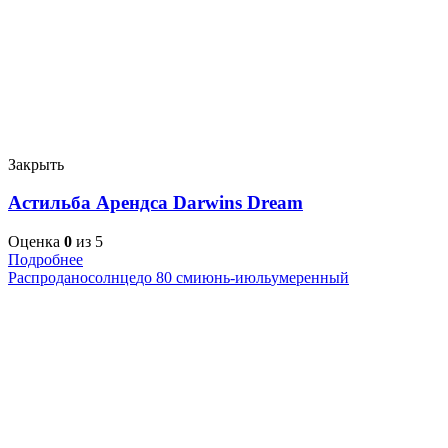
Закрыть
Астильба Арендса Darwins Dream
Оценка
0
из 5
Подробнее
Распродано
солнце
до 80 см
июнь-июль
умеренный