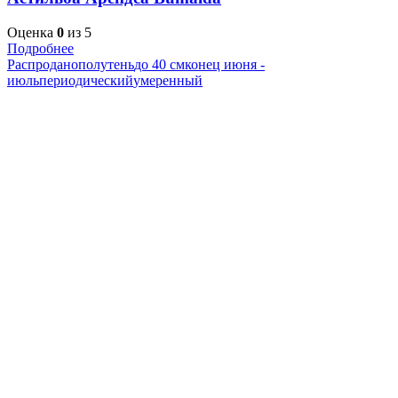
Оценка
0
из 5
Подробнее
Распродано
полутень
до 40 см
конец июня -
июль
периодический
умеренный