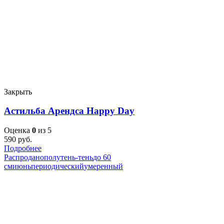
Закрыть
Астильба Арендса Happy Day
Оценка
0
из 5
590
руб.
Подробнее
Распродано
полутень-тень
до 60
см
июнь
периодический
умеренный