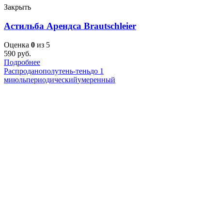
Закрыть
Астильба Арендса Brautschleier
Оценка
0
из 5
590
руб.
Подробнее
Распродано
полутень-тень
до 1
м
июль
периодический
умеренный