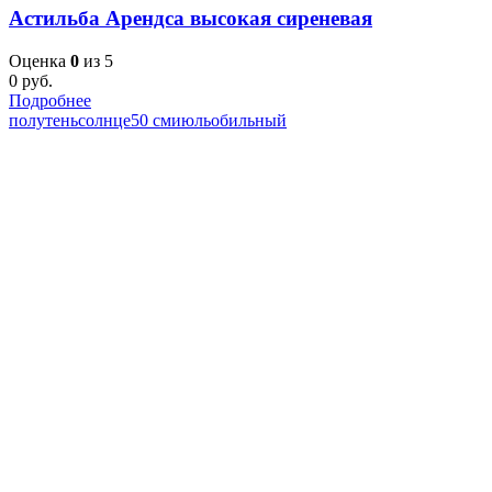
Астильба Арендса высокая сиреневая
Оценка
0
из 5
0
руб.
Подробнее
полутень
солнце
50 см
июль
обильный