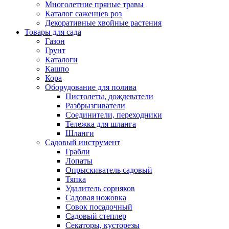
Многолетние пряные травы
Каталог саженцев роз
Декоративные хвойные растения
Товары для сада
Газон
Грунт
Каталоги
Кашпо
Кора
Оборудование для полива
Пистолеты, дождеватели
Разбрызгиватели
Соединители, переходники
Тележка для шланга
Шланги
Садовый инструмент
Грабли
Лопаты
Опрыскиватель садовый
Тяпка
Удалитель сорняков
Садовая ножовка
Совок посадочный
Садовый степлер
Секаторы, кусторезы