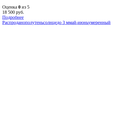
Оценка
0
из 5
18 500
руб.
Подробнее
Распродано
полутень
солнце
до 3 м
май-июнь
умеренный