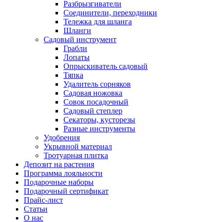
Разбрызгиватели
Соединители, переходники
Тележка для шланга
Шланги
Садовый инструмент
Грабли
Лопаты
Опрыскиватель садовый
Тяпка
Удалитель сорняков
Садовая ножовка
Совок посадочный
Садовый степлер
Секаторы, кусторезы
Разные инструменты
Удобрения
Укрывной материал
Тротуарная плитка
Депозит на растения
Программа лояльности
Подарочные наборы
Подарочный сертификат
Прайс-лист
Статьи
О нас