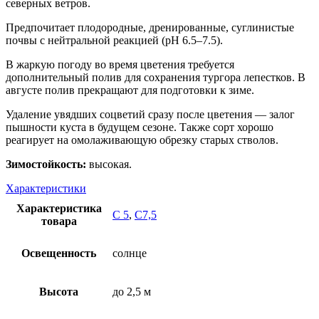
северных ветров.
Предпочитает плодородные, дренированные, суглинистые
почвы с нейтральной реакцией (pH 6.5–7.5).
В жаркую погоду во время цветения требуется
дополнительный полив для сохранения тургора лепестков. В
августе полив прекращают для подготовки к зиме.
Удаление увядших соцветий сразу после цветения — залог
пышности куста в будущем сезоне. Также сорт хорошо
реагирует на омолаживающую обрезку старых стволов.
Зимостойкость:
высокая.
Характеристики
Характеристика
С 5
,
С7,5
товара
Освещенность
солнце
Высота
до 2,5 м