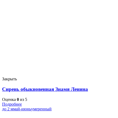
Закрыть
Сирень обыкновенная Знамя Ленина
Оценка
0
из 5
Подробнее
до 2 м
май-июнь
умеренный