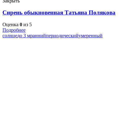
Закрыть
Сирень обыкновенная Татьяна Полякова
Оценка
0
из 5
Подробнее
солнце
до 3 м
ранний
периодический
умеренный