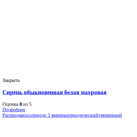
Закрыть
Сирень обыкновенная белая махровая
Оценка
0
из 5
Подробнее
Распродано
солнце
до 3 м
июнь
периодический
умеренный