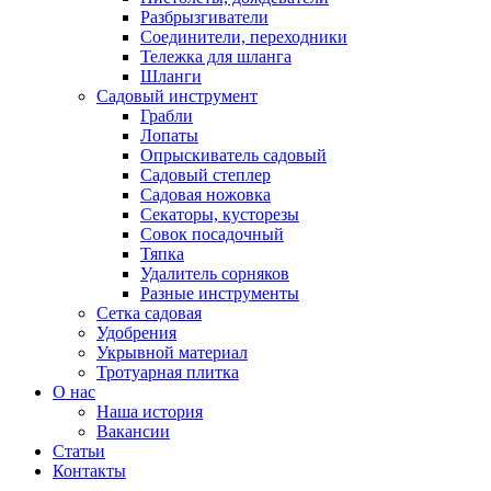
Разбрызгиватели
Соединители, переходники
Тележка для шланга
Шланги
Садовый инструмент
Грабли
Лопаты
Опрыскиватель садовый
Садовый степлер
Садовая ножовка
Секаторы, кусторезы
Совок посадочный
Тяпка
Удалитель сорняков
Разные инструменты
Сетка садовая
Удобрения
Укрывной материал
Тротуарная плитка
О нас
Наша история
Вакансии
Статьи
Контакты