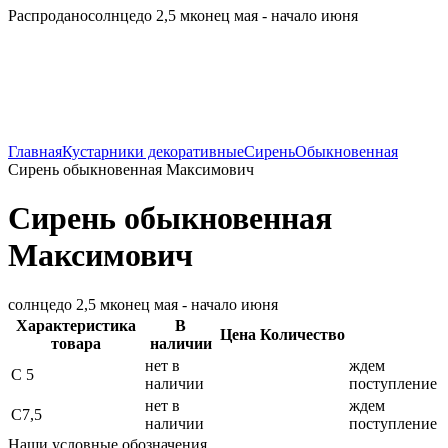
Распродано
солнце
до 2,5 м
конец мая - начало июня
Главная
Кустарники декоративные
Сирень
Обыкновенная
Сирень обыкновенная Максимович
Сирень обыкновенная
Максимович
солнце
до 2,5 м
конец мая - начало июня
Характеристика
В
Цена
Количество
товара
наличии
нет в
ждем
С 5
наличии
поступление
нет в
ждем
С7,5
наличии
поступление
Наши условные обозначения