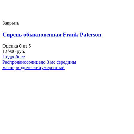
Закрыть
Сирень обыкновенная Frank Paterson
Оценка
0
из 5
12 900
руб.
Подробнее
Распродано
солнце
до 3 м
с середины
мая
периодический
умеренный