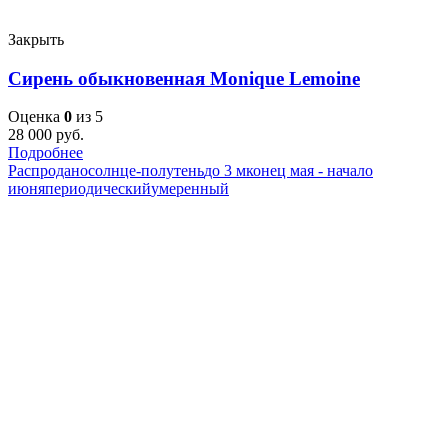
Закрыть
Сирень обыкновенная Monique Lemoine
Оценка
0
из 5
28 000
руб.
Подробнее
Распродано
солнце-полутень
до 3 м
конец мая - начало
июня
периодический
умеренный