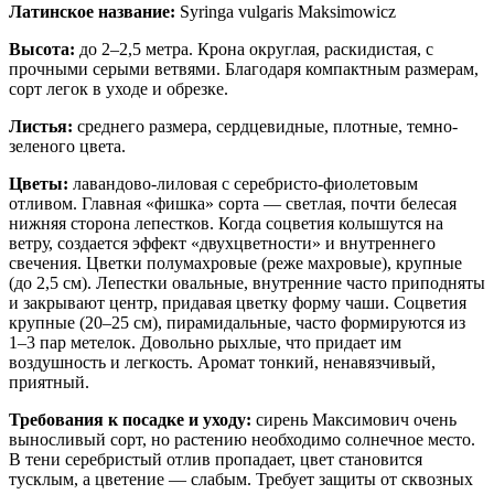
Латинское название:
Syringa vulgaris Maksimowicz
Высота:
до 2–2,5 метра. Крона округлая, раскидистая, с
прочными серыми ветвями. Благодаря компактным размерам,
сорт легок в уходе и обрезке.
Листья:
среднего размера, сердцевидные, плотные, темно-
зеленого цвета.
Цветы:
лавандово-лиловая с серебристо-фиолетовым
отливом. Главная «фишка» сорта — светлая, почти белесая
нижняя сторона лепестков. Когда соцветия колышутся на
ветру, создается эффект «двухцветности» и внутреннего
свечения. Цветки полумахровые (реже махровые), крупные
(до 2,5 см). Лепестки овальные, внутренние часто приподняты
и закрывают центр, придавая цветку форму чаши. Соцветия
крупные (20–25 см), пирамидальные, часто формируются из
1–3 пар метелок. Довольно рыхлые, что придает им
воздушность и легкость. Аромат тонкий, ненавязчивый,
приятный.
Требования к посадке и уходу:
сирень Максимович очень
выносливый сорт, но растению необходимо солнечное место.
В тени серебристый отлив пропадает, цвет становится
тусклым, а цветение — слабым. Требует защиты от сквозных