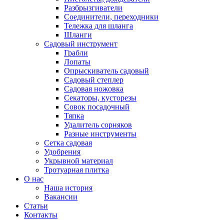
Разбрызгиватели
Соединители, переходники
Тележка для шланга
Шланги
Садовый инструмент
Грабли
Лопаты
Опрыскиватель садовый
Садовый степлер
Садовая ножовка
Секаторы, кусторезы
Совок посадочный
Тяпка
Удалитель сорняков
Разные инструменты
Сетка садовая
Удобрения
Укрывной материал
Тротуарная плитка
О нас
Наша история
Вакансии
Статьи
Контакты