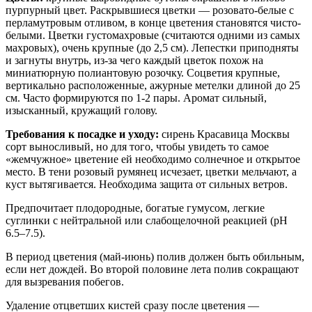
пурпурный цвет. Раскрывшиеся цветки — розовато-белые с
перламутровым отливом, в конце цветения становятся чисто-
белыми. Цветки густомахровые (считаются одними из самых
махровых), очень крупные (до 2,5 см). Лепестки приподняты
и загнуты внутрь, из-за чего каждый цветок похож на
миниатюрную полиантовую розочку. Соцветия крупные,
вертикально расположенные, ажурные метелки длиной до 25
см. Часто формируются по 1-2 пары. Аромат сильный,
изысканный, кружащий голову.
Требования к посадке и уходу:
сирень Красавица Москвы
сорт выносливый, но для того, чтобы увидеть то самое
«жемчужное» цветение ей необходимо солнечное и открытое
место. В тени розовый румянец исчезает, цветки мельчают, а
куст вытягивается. Необходима защита от сильных ветров.
Предпочитает плодородные, богатые гумусом, легкие
суглинки с нейтральной или слабощелочной реакцией (pH
6.5–7.5).
В период цветения (май-июнь) полив должен быть обильным,
если нет дождей. Во второй половине лета полив сокращают
для вызревания побегов.
Удаление отцветших кистей сразу после цветения —