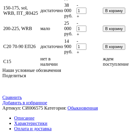
-
38
150-175, sol,
достаточно
000
В корзину
WRB, ПТ_Я0425
руб.
+
-
25
200-225, WRB
мало
000
В корзину
руб.
+
-
14
С20 70-90 ЕП26
достаточно
900
В корзину
руб.
+
нет в
ждем
С15
наличии
поступление
Наши условные обозначения
Поделиться
Сравнить
Добавить в избранное
Артикул:
СИ006575
Категория:
Обыкновенная
Описание
Характеристики
Оплата и доставка