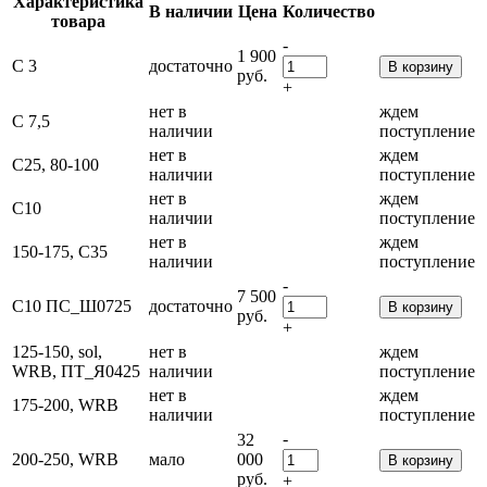
Характеристика
В наличии
Цена
Количество
товара
-
1 900
С 3
достаточно
В корзину
руб.
+
нет в
ждем
С 7,5
наличии
поступление
нет в
ждем
С25, 80-100
наличии
поступление
нет в
ждем
С10
наличии
поступление
нет в
ждем
150-175, С35
наличии
поступление
-
7 500
С10 ПС_Ш0725
достаточно
В корзину
руб.
+
125-150, sol,
нет в
ждем
WRB, ПТ_Я0425
наличии
поступление
нет в
ждем
175-200, WRB
наличии
поступление
-
32
200-250, WRB
мало
000
В корзину
руб.
+