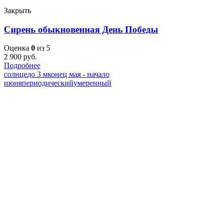
Закрыть
Сирень обыкновенная День Победы
Оценка
0
из 5
2 900
руб.
Подробнее
солнце
до 3 м
конец мая - начало
июня
периодический
умеренный