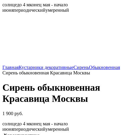
солнце
до 4 м
конец мая - начало
июня
периодический
умеренный
Главная
Кустарники декоративные
Сирень
Обыкновенная
Сирень обыкновенная Красавица Москвы
Сирень обыкновенная
Красавица Москвы
1 900
руб.
солнце
до 4 м
конец мая - начало
июня
периодический
умеренный