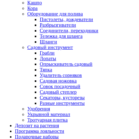
Кашпо
Кора
Оборудование для полива
Пистолеты, дождеватели
Разбрызгиватели
Соединители, переходники
Тележка для шланга
Шланги
Садовый инструмент
Грабли
Лопаты
Опрыскиватель садовый
Тяпка
Удалитель сорняков
Садовая ножовка
Совок посадочный
Садовый степлер
Секаторы, кусторезы
Разные инструменты
Удобрения
Укрывной материал
Тротуарная плитка
Депозит на растения
Программа лояльности
Подарочные наборы