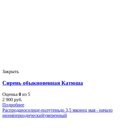
Закрыть
Сирень обыкновенная Катюша
Оценка
0
из 5
2 900
руб.
Подробнее
Распродано
солнце-полутень
до 3,5 м
конец мая - начало
июня
периодический
умеренный