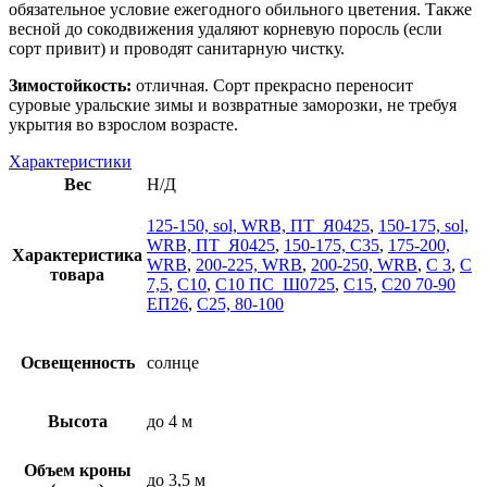
обязательное условие ежегодного обильного цветения. Также
весной до сокодвижения удаляют корневую поросль (если
сорт привит) и проводят санитарную чистку.
Зимостойкость:
отличная. Сорт прекрасно переносит
суровые уральские зимы и возвратные заморозки, не требуя
укрытия во взрослом возрасте.
Характеристики
Вес
Н/Д
125-150, sol, WRB, ПТ_Я0425
,
150-175, sol,
WRB, ПТ_Я0425
,
150-175, С35
,
175-200,
Характеристика
WRB
,
200-225, WRB
,
200-250, WRB
,
С 3
,
С
товара
7,5
,
С10
,
С10 ПС_Ш0725
,
С15
,
С20 70-90
ЕП26
,
С25, 80-100
Освещенность
солнце
Высота
до 4 м
Объем кроны
до 3,5 м