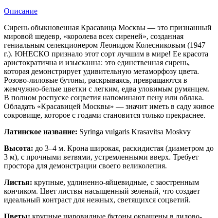
Описание
Сирень обыкновенная Красавица Москвы — это признанный
мировой шедевр, «королева всех сиреней», созданная
гениальным селекционером Леонидом Колесниковым (1947
г.). ЮНЕСКО признало этот сорт лучшим в мире! Ее красота
аристократична и изысканна: это единственная сирень,
которая демонстрирует удивительную метаморфозу цвета.
Розово-лиловые бутоны, раскрываясь, превращаются в
жемчужно-белые цветки с легким, едва уловимым румянцем.
В полном роспуске соцветия напоминают пену или облака.
Обладать «Красавицей Москвы» — значит иметь в саду живое
сокровище, которое с годами становится только прекраснее.
Латинское название:
Syringa vulgaris Krasavitsa Moskvy
Высота:
до 3–4 м. Крона широкая, раскидистая (диаметром до
3 м), с прочными ветвями, устремленными вверх. Требует
простора для демонстрации своего великолепия.
Листья:
крупные, удлиненно-яйцевидные, с заостренным
кончиком. Цвет листвы насыщенный зеленый, что создает
идеальный контраст для нежных, светящихся соцветий.
Цветы:
крупные шаровидные бутоны окрашены в лилово-