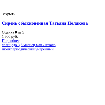
Закрыть
Сирень обыкновенная Татьяна Полякова
Оценка
0
из 5
1 900
руб.
Подробнее
солнце
до 3,5 м
конец мая - начало
июня
периодический
умеренный