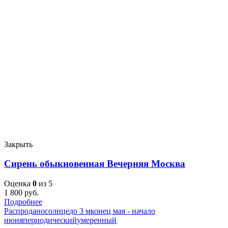
Закрыть
Сирень обыкновенная Вечерняя Москва
Оценка
0
из 5
1 800
руб.
Подробнее
Распродано
солнце
до 3 м
конец мая - начало
июня
периодический
умеренный