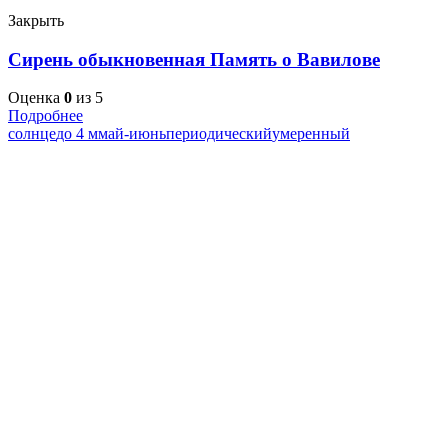
Закрыть
Сирень обыкновенная Память о Вавилове
Оценка
0
из 5
Подробнее
солнце
до 4 м
май-июнь
периодический
умеренный