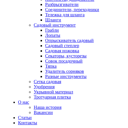
Разбрызгиватели
Соединители, переходники
Тележка для шланга
Шланги
Садовый инструмент
Грабли
Лопаты
Опрыскиватель садовый
Садовый степлер
Садовая ножовка
Секаторы, кусторезы
Совок посадочный
Тяпка
Удалитель сорняков
Разные инструменты
Сетка садовая
Удобрения
Укрывной материал
Тротуарная плитка
О нас
Наша история
Вакансии
Статьи
Контакты