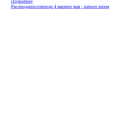
Подробнее
Распродано
солнце
до 4 м
конец мая - начало июня