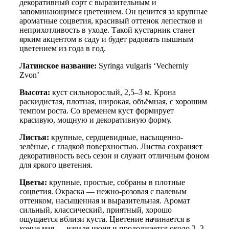
декоративный сорт с выразительным и
запоминающимся цветением. Он ценится за крупные
ароматные соцветия, красивый оттенок лепестков и
неприхотливость в уходе. Такой кустарник станет
ярким акцентом в саду и будет радовать пышным
цветением из года в год.
Латинское название:
Syringa vulgaris ‘Vecherniy
Zvon’
Высота:
куст сильнорослый, 2,5–3 м. Крона
раскидистая, плотная, широкая, объёмная, с хорошим
темпом роста. Со временем куст формирует
красивую, мощную и декоративную форму.
Листья:
крупные, сердцевидные, насыщенно-
зелёные, с гладкой поверхностью. Листва сохраняет
декоративность весь сезон и служит отличным фоном
для яркого цветения.
Цветы:
крупные, простые, собраны в плотные
соцветия. Окраска — нежно-розовая с палевым
оттенком, насыщенная и выразительная. Аромат
сильный, классический, приятный, хорошо
ощущается вблизи куста. Цветение начинается в
конце мая — начале июня и продолжается около 2–3