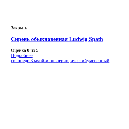
Закрыть
Сирень обыкновенная Ludwig Spath
Оценка
0
из 5
Подробнее
солнце
до 3 м
май-июнь
периодический
умеренный