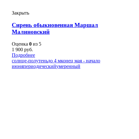
Закрыть
Сирень обыкновенная Маршал
Малиновский
Оценка
0
из 5
1 900
руб.
Подробнее
солнце-полутень
до 4 м
конец мая - начало
июня
периодический
умеренный