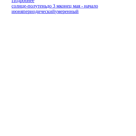
Подробнее
солнце-полутень
до 3 м
конец мая - начало
июня
периодический
умеренный