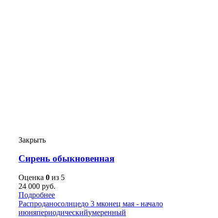
Закрыть
Сирень обыкновенная
Оценка
0
из 5
24 000
руб.
Подробнее
Распродано
солнце
до 3 м
конец мая - начало
июня
периодический
умеренный