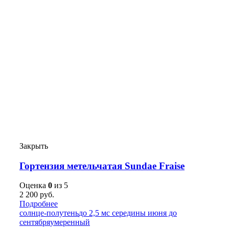
Закрыть
Гортензия метельчатая Sundae Fraise
Оценка
0
из 5
2 200
руб.
Подробнее
солнце-полутень
до 2,5 м
с середины июня до
сентября
умеренный