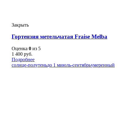
Закрыть
Гортензия метельчатая Fraise Melba
Оценка
0
из 5
1 400
руб.
Подробнее
солнце-полутень
до 1 м
июль-сентябрь
умеренный