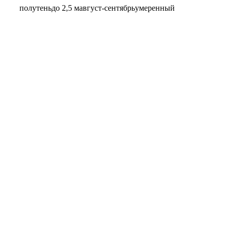
полутень
до 2,5 м
август-сентябрь
умеренный