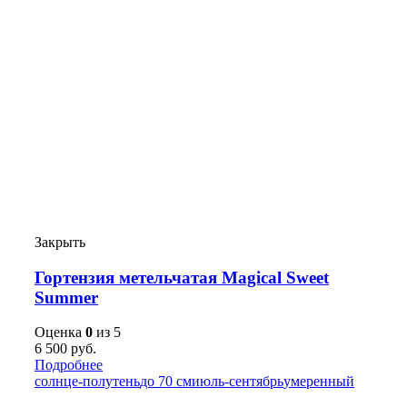
Закрыть
Гортензия метельчатая Magical Sweet
Summer
Оценка
0
из 5
6 500
руб.
Подробнее
солнце-полутень
до 70 см
июль-сентябрь
умеренный