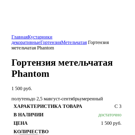
Главная
Кустарники
декоративные
Гортензия
Метельчатая
Гортензия
метельчатая Phantom
Гортензия метельчатая
Phantom
1 500
руб.
полутень
до 2,5 м
август-сентябрь
умеренный
С 3
достаточно
1 500
руб.