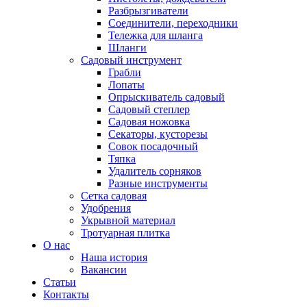
Разбрызгиватели
Соединители, переходники
Тележка для шланга
Шланги
Садовый инструмент
Грабли
Лопаты
Опрыскиватель садовый
Садовый степлер
Садовая ножовка
Секаторы, кусторезы
Совок посадочный
Тяпка
Удалитель сорняков
Разные инструменты
Сетка садовая
Удобрения
Укрывной материал
Тротуарная плитка
О нас
Наша история
Вакансии
Статьи
Контакты