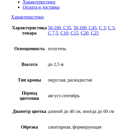
Характеристики
Оплата и доставка
Характеристики
Характеристика
50-100, С35
,
50-100, С45
,
С 3
,
С 5
,
товара
С 7,5
,
С10
,
С15
,
С20
,
С25
Освещенность
полутень
Высота
до 2,5 м
Тип кроны
округлая, раскидистая
Период
август-сентябрь
цветения
Диаметр цветка
длиной до 40 см, иногда до 60 см
Обрезка
санитарная, формирующая