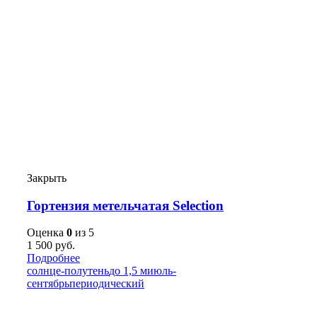
Закрыть
Гортензия метельчатая Selection
Оценка
0
из 5
1 500
руб.
Подробнее
солнце-полутень
до 1,5 м
июль-
сентябрь
периодический