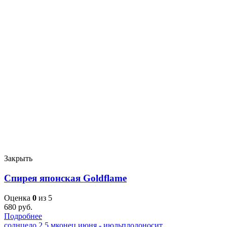
Закрыть
Спирея японская Goldflame
Оценка
0
из 5
680
руб.
Подробнее
солнце
до 2,5 м
конец июня - июль
плодоносит