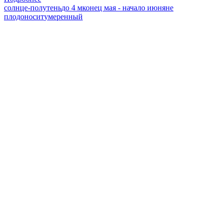
солнце-полутень
до 4 м
конец мая - начало июня
не
плодоносит
умеренный