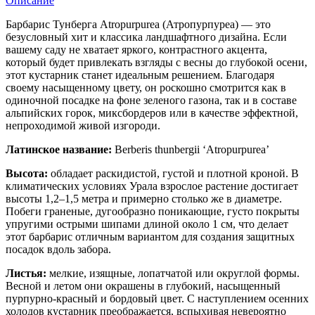
Описание
Барбарис Тунберга Atropurpurea (Атропурпуреа) — это
безусловный хит и классика ландшафтного дизайна. Если
вашему саду не хватает яркого, контрастного акцента,
который будет привлекать взгляды с весны до глубокой осени,
этот кустарник станет идеальным решением. Благодаря
своему насыщенному цвету, он роскошно смотрится как в
одиночной посадке на фоне зеленого газона, так и в составе
альпийских горок, миксбордеров или в качестве эффектной,
непроходимой живой изгороди.
Латинское название:
Berberis thunbergii ‘Atropurpurea’
Высота:
обладает раскидистой, густой и плотной кроной. В
климатических условиях Урала взрослое растение достигает
высоты 1,2–1,5 метра и примерно столько же в диаметре.
Побеги граненые, дугообразно поникающие, густо покрыты
упругими острыми шипами длиной около 1 см, что делает
этот барбарис отличным вариантом для создания защитных
посадок вдоль забора.
Листья:
мелкие, изящные, лопатчатой или округлой формы.
Весной и летом они окрашены в глубокий, насыщенный
пурпурно-красный и бордовый цвет. С наступлением осенних
холодов кустарник преображается, вспыхивая невероятно