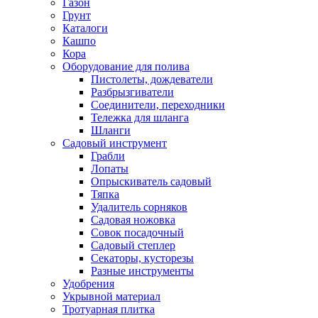
Газон
Грунт
Каталоги
Кашпо
Кора
Оборудование для полива
Пистолеты, дождеватели
Разбрызгиватели
Соединители, переходники
Тележка для шланга
Шланги
Садовый инструмент
Грабли
Лопаты
Опрыскиватель садовый
Тяпка
Удалитель сорняков
Садовая ножовка
Совок посадочный
Садовый степлер
Секаторы, кусторезы
Разные инструменты
Удобрения
Укрывной материал
Тротуарная плитка