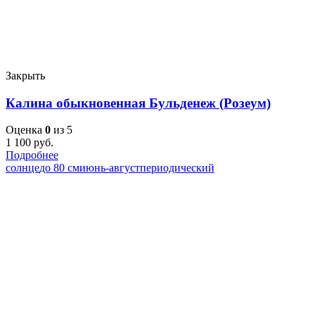
Закрыть
Калина обыкновенная Бульденеж (Розеум)
Оценка
0
из 5
1 100
руб.
Подробнее
солнце
до 80 см
июнь-август
периодический