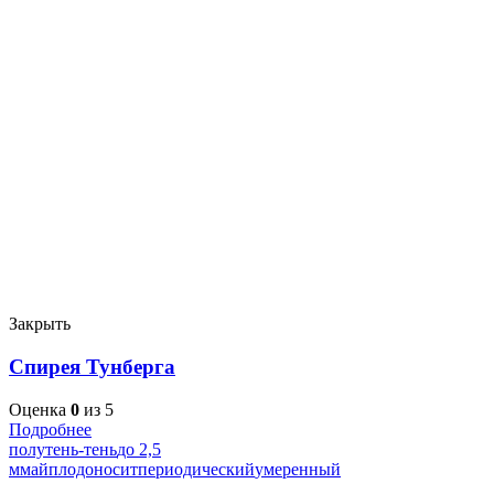
Закрыть
Спирея Тунберга
Оценка
0
из 5
Подробнее
полутень-тень
до 2,5
м
май
плодоносит
периодический
умеренный