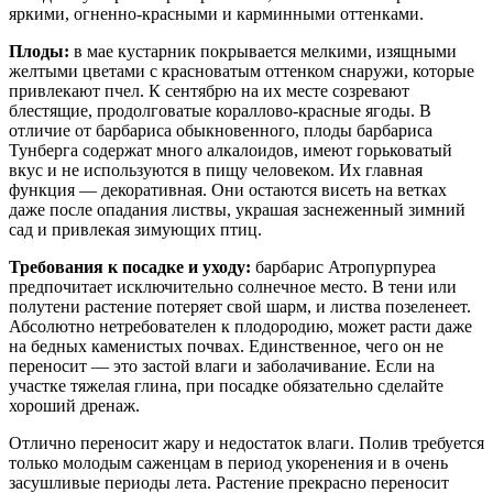
яркими, огненно-красными и карминными оттенками.
Плоды:
в мае кустарник покрывается мелкими, изящными
желтыми цветами с красноватым оттенком снаружи, которые
привлекают пчел. К сентябрю на их месте созревают
блестящие, продолговатые кораллово-красные ягоды. В
отличие от барбариса обыкновенного, плоды барбариса
Тунберга содержат много алкалоидов, имеют горьковатый
вкус и не используются в пищу человеком. Их главная
функция — декоративная. Они остаются висеть на ветках
даже после опадания листвы, украшая заснеженный зимний
сад и привлекая зимующих птиц.
Требования к посадке и уходу:
барбарис Атропурпуреа
предпочитает исключительно солнечное место. В тени или
полутени растение потеряет свой шарм, и листва позеленеет.
Абсолютно нетребователен к плодородию, может расти даже
на бедных каменистых почвах. Единственное, чего он не
переносит — это застой влаги и заболачивание. Если на
участке тяжелая глина, при посадке обязательно сделайте
хороший дренаж.
Отлично переносит жару и недостаток влаги. Полив требуется
только молодым саженцам в период укоренения и в очень
засушливые периоды лета. Растение прекрасно переносит