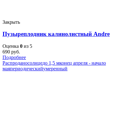
Закрыть
Пузыреплодник калинолистный Andre
Оценка
0
из 5
690
руб.
Подробнее
Распродано
солнце
до 1,5 м
конец апреля - начало
мая
периодический
умеренный