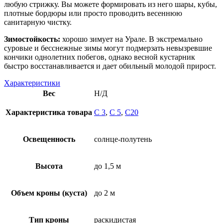
любую стрижку. Вы можете формировать из него шары, кубы,
плотные бордюры или просто проводить весеннюю
санитарную чистку.
Зимостойкость:
хорошо зимует на Урале. В экстремально
суровые и бесснежные зимы могут подмерзать невызревшие
кончики однолетних побегов, однако весной кустарник
быстро восстанавливается и дает обильный молодой прирост.
Характеристики
Вес
Н/Д
Характеристика товара
С 3
,
С 5
,
С20
Освещенность
солнце-полутень
Высота
до 1,5 м
Объем кроны (куста)
до 2 м
Тип кроны
раскидистая