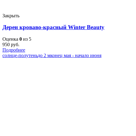
Закрыть
Дерен кроваво-красный Winter Beauty
Оценка
0
из 5
950
руб.
Подробнее
солнце-полутень
до 2 м
конец мая - начало июня