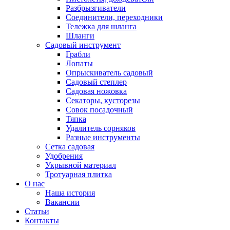
Разбрызгиватели
Соединители, переходники
Тележка для шланга
Шланги
Садовый инструмент
Грабли
Лопаты
Опрыскиватель садовый
Садовый степлер
Садовая ножовка
Секаторы, кусторезы
Совок посадочный
Тяпка
Удалитель сорняков
Разные инструменты
Сетка садовая
Удобрения
Укрывной материал
Тротуарная плитка
О нас
Наша история
Вакансии
Статьи
Контакты