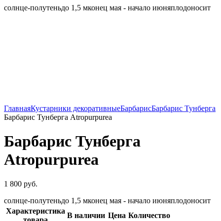
солнце-полутень
до 1,5 м
конец мая - начало июня
плодоносит
Главная
Кустарники декоративные
Барбарис
Барбарис Тунберга
Барбарис Тунберга Atropurpurea
Барбарис Тунберга
Atropurpurea
1 800
руб.
солнце-полутень
до 1,5 м
конец мая - начало июня
плодоносит
Характеристика
В наличии
Цена
Количество
товара